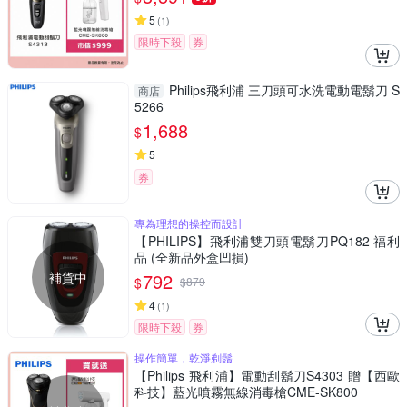
5
(
1
)
限時下殺
券
Philips飛利浦 三刀頭可水洗電動電鬍刀 S
商店
5266
1,688
$
5
券
專為理想的操控而設計
【PHILIPS】飛利浦雙刀頭電鬍刀PQ182 福利
品 (全新品外盒凹損)
補貨中
792
$
$
879
4
(
1
)
限時下殺
券
操作簡單，乾淨剃鬚
【Philips 飛利浦】電動刮鬍刀S4303 贈【西歐
科技】藍光噴霧無線消毒槍CME-SK800