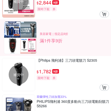
補貨中
2,844
$
9折
限時下殺
券
美容家電｜指定品9折
滿1件享9折
【Philips 飛利浦】三刀頭電鬍刀 S2305
1,782
$
9折
補貨中
限時下殺
券
荷蘭彈性刀頭加寬33%
PHILIPS飛利浦 360度多動向三刀頭電動刮鬍刀
S5266