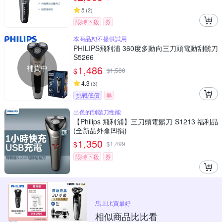
5
(
2
)
限時下殺
券
本商品恕不提供試用
PHILIPS飛利浦 360度多動向三刀頭電動刮鬍刀
S5266
補貨中
1,486
$
$
1,580
4.3
(
3
)
挑戰低價
券
出色的刮鬍刀性能
【Philips 飛利浦】三刀頭電鬍刀 S1213 福利品
(全新品外盒凹損)
1,350
$
$
1,499
限時下殺
券
馬上比買最好
相似商品比比看