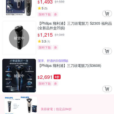
補貨中
1,493
$
$
1,588
5
(
5
)
限時下殺
券
【Philips 飛利浦】三刀頭電鬍刀 S2305 福利品
(全新品外盒凹損)
1,215
$
$
1,349
補貨中
3.3
(
1
)
限時下殺
券
潔淨、舒適的刮鬍體驗
【Philips 飛利浦】三刀頭電鬍刀(S3608)
補貨中
2,691
$
9折
限時下殺
券
美容家電｜指定品94折