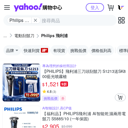
Yahoo購物中心
登入
Philips 飛
利浦
電動刮鬍刀
Philips 飛利浦
品牌
快速到貨
有現貨
挑戰低價
價格低到高
標準
專為理想的操控而設計
【PHILIPS】飛利浦三刀頭刮鬍刀 S1213送SK8
00藍光噴霧槍
1,521
$
9折
4.8
(
3
)
挑戰低價
券
AI智能設計,高CP值
【福利品】PHILIPS飛利浦 AI智能乾濕兩用電
鬍刀 S5885/10 (一年保固)
2,905
$
$
3,090