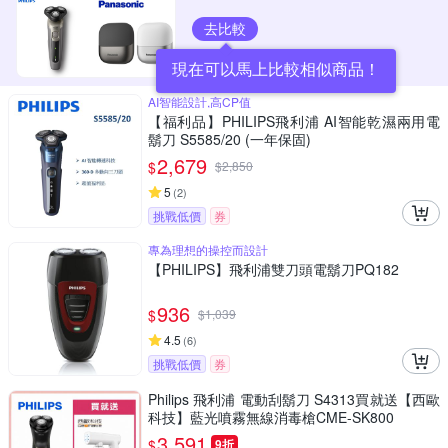
去比較
現在可以馬上比較相似商品！
AI智能設計,高CP值
【福利品】PHILIPS飛利浦 AI智能乾濕兩用電
鬍刀 S5585/20 (一年保固)
2,679
$
$
2,850
5
(
2
)
挑戰低價
券
專為理想的操控而設計
【PHILIPS】飛利浦雙刀頭電鬍刀PQ182
936
$
$
1,039
4.5
(
6
)
挑戰低價
券
Philips 飛利浦 電動刮鬍刀 S4313買就送【西歐
科技】藍光噴霧無線消毒槍CME-SK800
3,591
$
9折