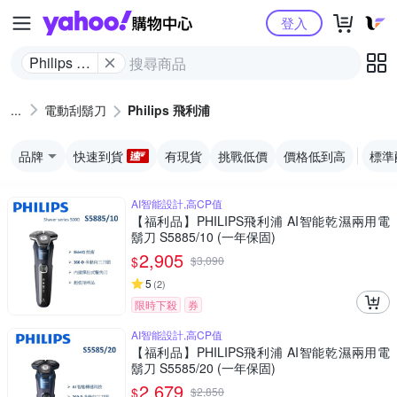
Yahoo購物中心
登入
Philips 飛
利浦
電動刮鬍刀
Philips 飛利浦
品牌
快速到貨
有現貨
挑戰低價
價格低到高
標準
AI智能設計,高CP值
【福利品】PHILIPS飛利浦 AI智能乾濕兩用電
鬍刀 S5885/10 (一年保固)
2,905
$
$
3,090
5
(
2
)
限時下殺
券
AI智能設計,高CP值
【福利品】PHILIPS飛利浦 AI智能乾濕兩用電
鬍刀 S5585/20 (一年保固)
2,679
$
$
2,850