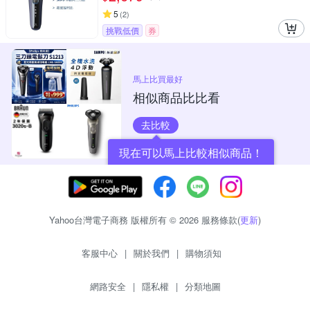
5
(
2
)
挑戰低價
券
馬上比買最好
相似商品比比看
去比較
現在可以馬上比較相似商品！
Yahoo台灣電子商務 版權所有 © 2026 服務條款(
更新
)
客服中心
|
關於我們
|
購物須知
網路安全
|
隱私權
|
分類地圖