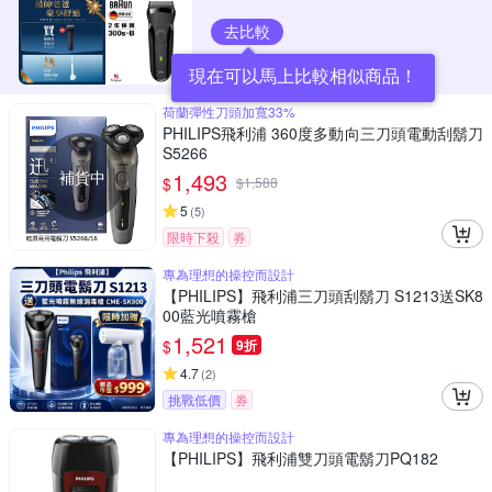
去比較
現在可以馬上比較相似商品！
荷蘭彈性刀頭加寬33%
PHILIPS飛利浦 360度多動向三刀頭電動刮鬍刀
S5266
補貨中
1,493
$
$
1,588
5
(
5
)
限時下殺
券
專為理想的操控而設計
【PHILIPS】飛利浦三刀頭刮鬍刀 S1213送SK8
00藍光噴霧槍
1,521
$
9折
4.7
(
2
)
挑戰低價
券
專為理想的操控而設計
【PHILIPS】飛利浦雙刀頭電鬍刀PQ182