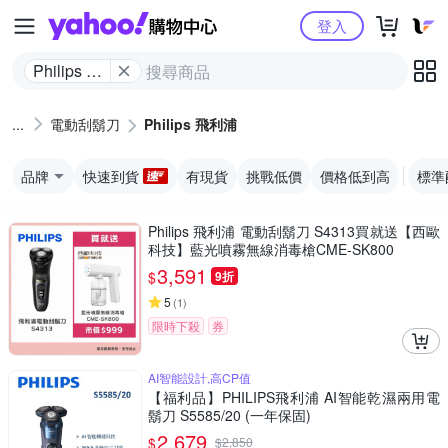
Yahoo購物中心
登入
Philips 飛
利浦
電動刮鬍刀
Philips 飛利浦
品牌
快速到貨
有現貨
挑戰低價
價格低到高
標準
Philips 飛利浦 電動刮鬍刀 S4313買就送【西歐
科技】藍光噴霧無線消毒槍CME-SK800
3,591
$
9折
5
(
1
)
限時下殺
券
AI智能設計,高CP值
【福利品】PHILIPS飛利浦 AI智能乾濕兩用電
鬍刀 S5585/20 (一年保固)
2,679
$
$
2,850