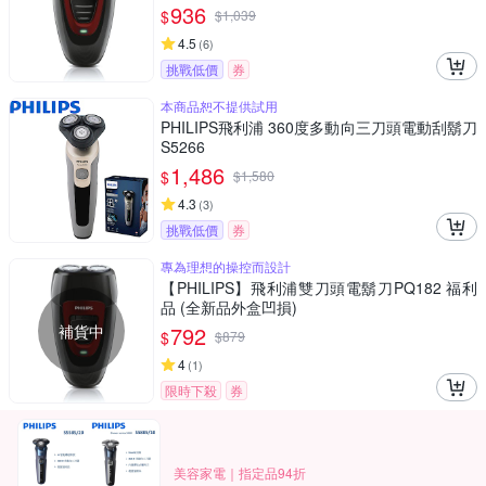
936
$
$
1,039
4.5
(
6
)
挑戰低價
券
本商品恕不提供試用
PHILIPS飛利浦 360度多動向三刀頭電動刮鬍刀
S5266
1,486
$
$
1,580
4.3
(
3
)
挑戰低價
券
專為理想的操控而設計
【PHILIPS】飛利浦雙刀頭電鬍刀PQ182 福利
品 (全新品外盒凹損)
補貨中
792
$
$
879
4
(
1
)
限時下殺
券
美容家電｜指定品94折