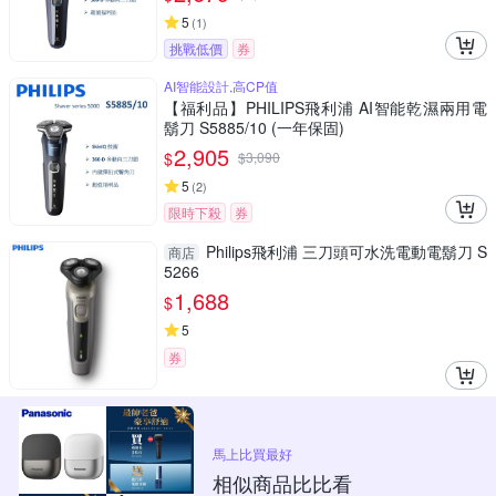
5
(
1
)
挑戰低價
券
AI智能設計,高CP值
【福利品】PHILIPS飛利浦 AI智能乾濕兩用電
鬍刀 S5885/10 (一年保固)
2,905
$
$
3,090
5
(
2
)
限時下殺
券
Philips飛利浦 三刀頭可水洗電動電鬍刀 S
商店
5266
1,688
$
5
券
馬上比買最好
相似商品比比看