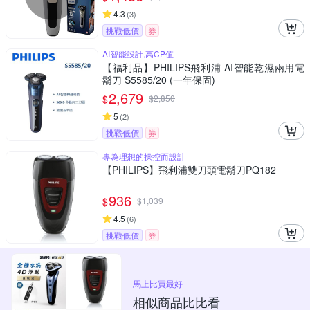
4.3
(
3
)
挑戰低價
券
AI智能設計,高CP值
【福利品】PHILIPS飛利浦 AI智能乾濕兩用電
鬍刀 S5585/20 (一年保固)
2,679
$
$
2,850
5
(
2
)
挑戰低價
券
專為理想的操控而設計
【PHILIPS】飛利浦雙刀頭電鬍刀PQ182
936
$
$
1,039
4.5
(
6
)
挑戰低價
券
馬上比買最好
相似商品比比看