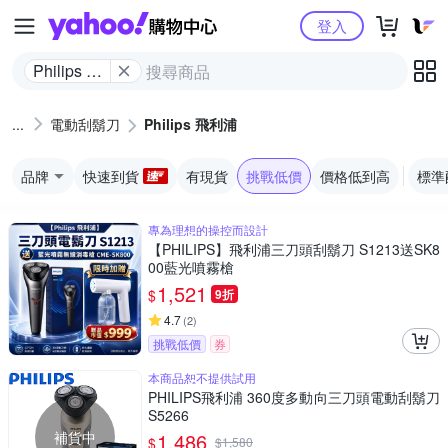
Yahoo購物中心
登入
Philips 飛
利浦
電動刮鬍刀
Philips 飛利浦
品牌
快速到貨
有現貨
挑戰低價
價格低到高
標準
專為理想的操控而設計
【PHILIPS】飛利浦三刀頭刮鬍刀 S1213送SK8
00藍光噴霧槍
1,521
$
9折
4.7
(
2
)
挑戰低價
券
本商品恕不提供試用
PHILIPS飛利浦 360度多動向三刀頭電動刮鬍刀
S5266
補貨中
1,486
$
$
1,580