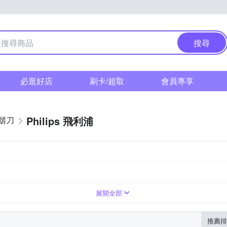
搜尋
必逛好店
刷卡/超取
會員專享
Philips 飛利浦
鬍刀
刀片
刀網
清潔刷
展開全部
推薦排