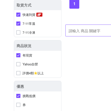
1
取貨方式
快速到貨
7-11常溫
7-11冷凍
商品狀況
有現貨
Yahoo自營
評價4顆
以上
優惠
挑戰低價
券