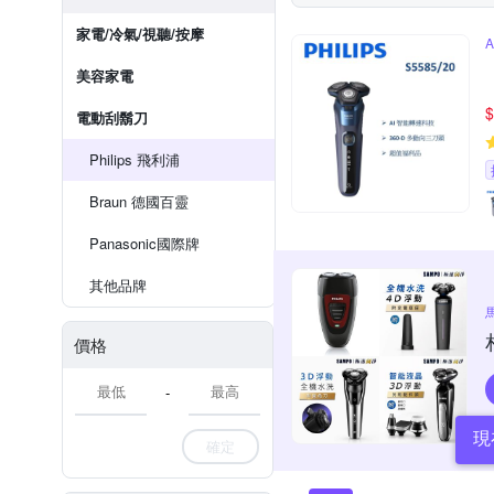
家電/冷氣/視聽/按摩
美容家電
$
電動刮鬍刀
Philips 飛利浦
Braun 德國百靈
Panasonic國際牌
其他品牌
價格
-
現
確定