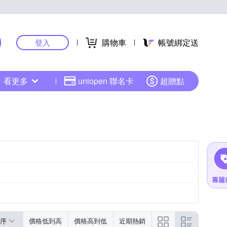
購物車
帳號綁定送
登入
看更多
uniopen 聯名卡
超贈點
序
價格低到高
價格高到低
近期熱銷