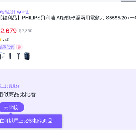
AI智能設計,高CP值
【福利品】PHILIPS飛利浦 AI智能乾濕兩用電鬍刀 S5585/20 (
2,679
$
2,850
5
(
2
)
挑戰低價
券
馬上比買最好
相似商品比比看
去比較
在可以馬上比較相似商品！