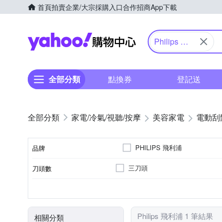
首頁
拍賣
企業/大宗採購入口
合作招商
App下載
Yahoo購物中心
Philips 飛
利浦
全部分類
點換券
登記送
家電/冷氣/視聽/按摩
美容家電
電動刮
PHILIPS 飛利浦
品牌
三刀頭
刀頭數
品牌名稱
有國際電壓
交流變壓器
全機可水洗
充電式
保護蓋
國際電壓
標準配件
防水性能
電源方式
顏色
Philips 飛利浦 1 筆結果
相關分類