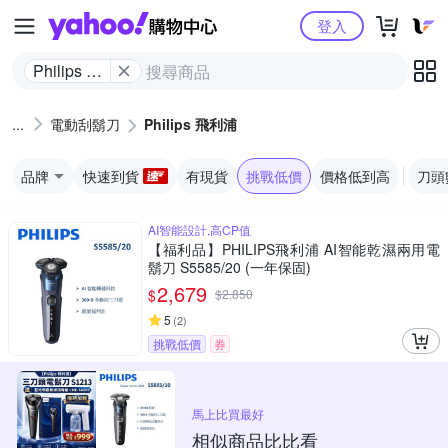
Yahoo購物中心
登入
Philips 飛
利浦
電動刮鬍刀
Philips 飛利浦
品牌
快速到貨
有現貨
挑戰低價
價格低到高
刀頭
AI智能設計,高CP值
【福利品】PHILIPS飛利浦 AI智能乾濕兩用電
鬍刀 S5585/20 (一年保固)
2,679
$
$
2,850
5
(
2
)
挑戰低價
券
馬上比買最好
相似商品比比看