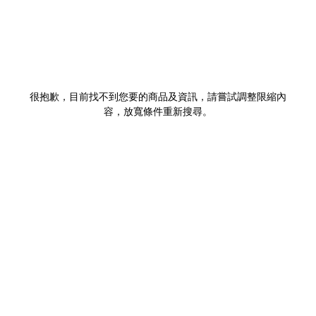
很抱歉，目前找不到您要的商品及資訊，請嘗試調整限縮內
容，放寬條件重新搜尋。