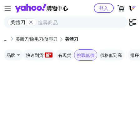
Yahoo購物中心
登入
美體刀
美體刀/除毛刀/修容刀
美體刀
品牌
快速到貨
有現貨
挑戰低價
價格低到高
排序