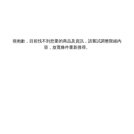
很抱歉，目前找不到您要的商品及資訊，請嘗試調整限縮內
容，放寬條件重新搜尋。