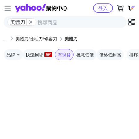
Yahoo購物中心
登入
美體刀
美體刀/除毛刀/修容刀
美體刀
品牌
快速到貨
有現貨
挑戰低價
價格低到高
排序