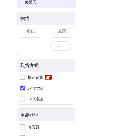
美體刀
價格
-
確定
取貨方式
快速到貨
7-11常溫
7-11冷凍
商品狀況
有現貨