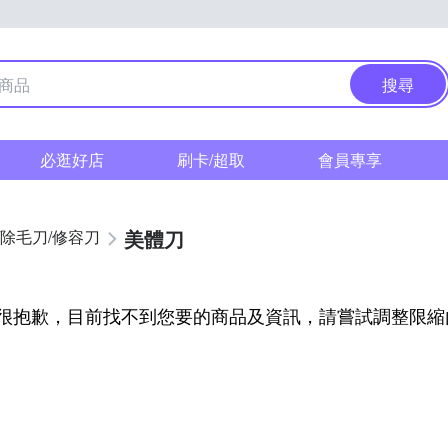
搜尋
必逛好店
刷卡/超取
會員專享
美體刀
/除毛刀/修容刀
很抱歉，目前找不到您要的商品及資訊，請嘗試調整限縮