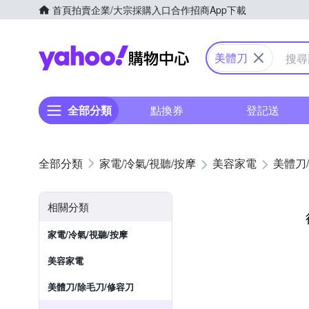
首頁
拍賣
企業/大宗採購入口
合作招商
App下載
Yahoo購物中心
美體刀
全部分類
點換券
登記送
家電/冷氣/視聽/按摩
美容家電
美體刀
相關分類
家電/冷氣/視聽/按摩
美容家電
美體刀/除毛刀/修容刀