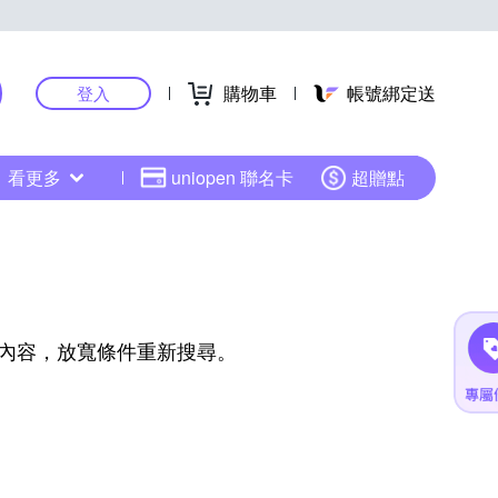
購物車
帳號綁定送
登入
看更多
uniopen 聯名卡
超贈點
內容，放寬條件重新搜尋。