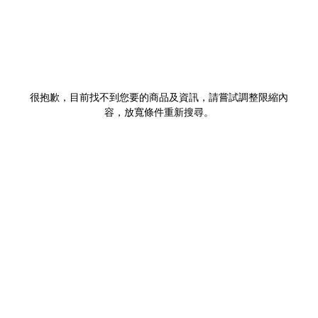
很抱歉，目前找不到您要的商品及資訊，請嘗試調整限縮內
容，放寬條件重新搜尋。