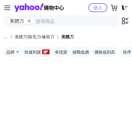
Yahoo購物中心
登入
美體刀
美體刀/除毛刀/修容刀
美體刀
品牌
快速到貨
有現貨
挑戰低價
價格低到高
排序