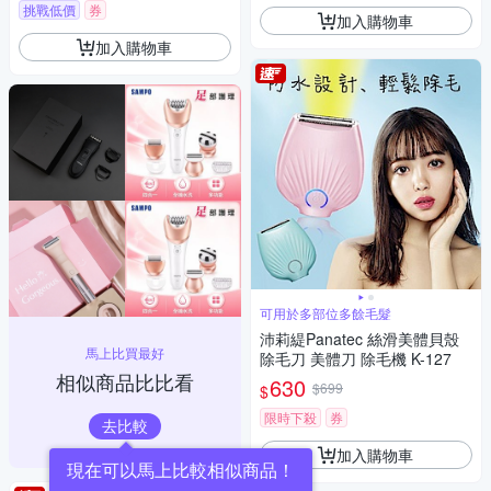
挑戰低價
券
加入購物車
加入購物車
可用於多部位多餘毛髮
沛莉緹Panatec 絲滑美體貝殼
馬上比買最好
除毛刀 美體刀 除毛機 K-127
相似商品比比看
630
$699
$
限時下殺
券
去比較
加入購物車
現在可以馬上比較相似商品！