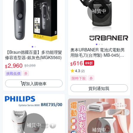
補貨中
奧本URBANER 電池式電動男
【Braun德國百靈】多功能理髮
用除毛刀(台灣製) MB-045(黑
修容造型器-銀灰色(MGK5560)
色)
616
89折
$
2,960
$3,288
$
4.3
(
2
)
挑戰低價
券
限時下殺
券
加入購物車
貨到通知我
補貨中
補貨中