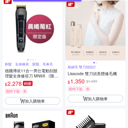
剃髮、全身修容、鬍鬚、耳鼻毛
粗細毛 雙刀頭設計
德國博依11合一男仕電動刮鬍
Lisscode 雙刀頭美體修毛機
理髮全身修容刀 MN9X 《限定
1,350
版-晨曦莓紅》
$1,499
$
2,278
85折
$
限時下殺
券
限時下殺
券
加入購物車
加入購物車