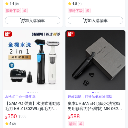
4.4
4.8
(
9
)
(
4
)
限時下殺
券
限時下殺
券
加入購物車
加入購物車
水洗式二合一除毛器
輕輕鬆鬆，打造帥氣有神眉型
【SAMPO 聲寶】水洗式電動除
奧本URBANER 頂級水洗電動
毛刀 EB-Z1802WL(鼻毛刀/體
男用修容刀(台灣製) MB-062B
毛/腋毛/私密毛)
(修眉刀/眉毛刀/電動修眉/眉毛)
350
588
$368
$
$
5
(
2
)
活動
券