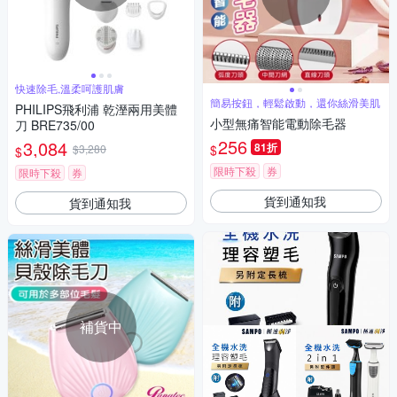
快速除毛,溫柔呵護肌膚
簡易按鈕，輕鬆啟動，還你絲滑美肌
PHILIPS飛利浦 乾溼兩用美體
小型無痛智能電動除毛器
刀 BRE735/00
256
3,084
81折
$
$3,280
$
限時下殺
券
限時下殺
券
貨到通知我
貨到通知我
補貨中