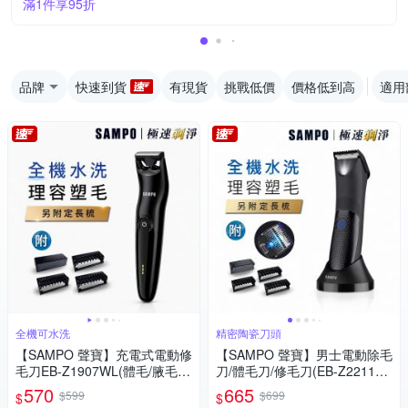
滿1件享95折
品牌
快速到貨
有現貨
挑戰低價
價格低到高
適用
全機可水洗
精密陶瓷刀頭
【SAMPO 聲寶】充電式電動修
【SAMPO 聲寶】男士電動除毛
毛刀EB-Z1907WL(體毛/腋毛/
刀/體毛刀/修毛刀(EB-Z2211W
私密毛/胸毛)
L)
570
665
$599
$699
$
$