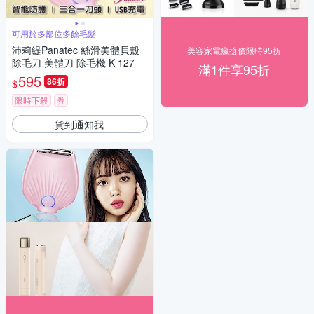
可用於多部位多餘毛髮
沛莉緹Panatec 絲滑美體貝殼
美容家電瘋搶價限時95折
除毛刀 美體刀 除毛機 K-127
滿1件享95折
595
86折
$
限時下殺
券
貨到通知我