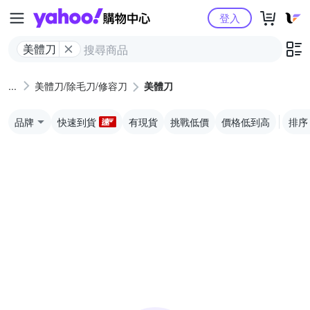
Yahoo購物中心
登入
美體刀
美體刀/除毛刀/修容刀
美體刀
品牌
快速到貨
有現貨
挑戰低價
價格低到高
排序