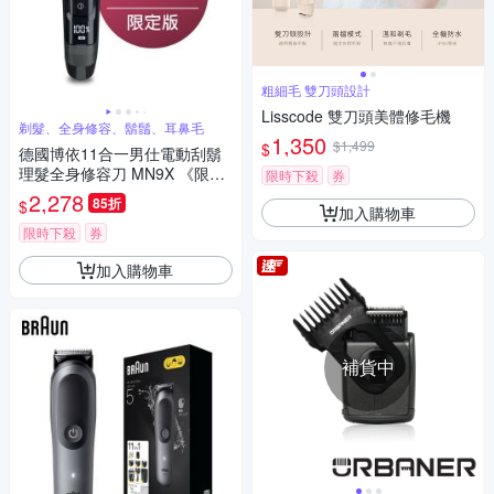
粗細毛 雙刀頭設計
Lisscode 雙刀頭美體修毛機
剃髮、全身修容、鬍鬚、耳鼻毛
1,350
$1,499
$
德國博依11合一男仕電動刮鬍
理髮全身修容刀 MN9X 《限定
限時下殺
券
版-晨曦莓紅》
2,278
85折
$
加入購物車
限時下殺
券
加入購物車
補貨中