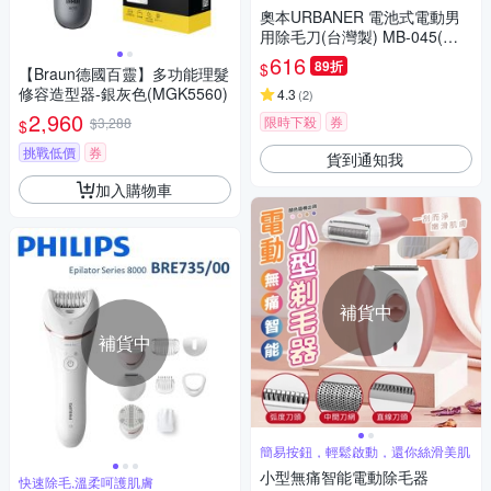
奧本URBANER 電池式電動男
用除毛刀(台灣製) MB-045(黑
色)
616
89折
$
【Braun德國百靈】多功能理髮
修容造型器-銀灰色(MGK5560)
4.3
(
2
)
2,960
限時下殺
券
$3,288
$
挑戰低價
券
貨到通知我
加入購物車
補貨中
補貨中
簡易按鈕，輕鬆啟動，還你絲滑美肌
小型無痛智能電動除毛器
快速除毛,溫柔呵護肌膚