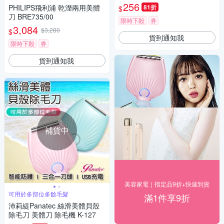
256
PHILIPS飛利浦 乾溼兩用美體
81折
$
刀 BRE735/00
限時下殺
券
3,084
$3,280
$
貨到通知我
限時下殺
券
貨到通知我
補貨中
美容家電｜指定品9折+快速到貨
可用於多部位多餘毛髮
滿1件享9折
沛莉緹Panatec 絲滑美體貝殼
除毛刀 美體刀 除毛機 K-127