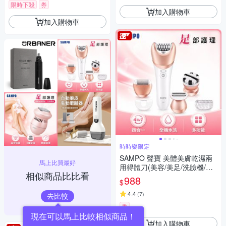
限時下殺
券
加入購物車
加入購物車
時時樂限定
SAMPO 聲寶 美體美膚乾濕兩
馬上比買最好
用得體刀(美容/美足/洗臉機/除
相似商品比比看
毛)(時時樂限定)
988
$
4.4
(
7
)
去比較
券
現在可以馬上比較相似商品！
加入購物車