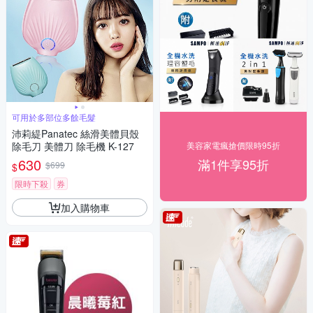
可用於多部位多餘毛髮
沛莉緹Panatec 絲滑美體貝殼
除毛刀 美體刀 除毛機 K-127
美容家電瘋搶價限時95折
630
滿1件享95折
$699
$
限時下殺
券
加入購物車