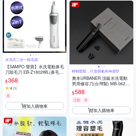
水洗式二合一除毛器
【SAMPO 聲寶】水洗電動鼻毛
輕輕鬆鬆，打造帥氣有神眉型
刀除毛刀 EB-Z1802WL(鼻毛
機/鼻毛修剪器/私密處)
奧本URBANER 頂級水洗電動
368
$
男用修容刀(台灣製) MB-062B
4
(
5
)
(修眉刀/眉毛刀/電動修眉/眉毛)
588
$
券
活動
券
加入購物車
加入購物車