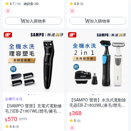
4.7
4.9
(
16
)
總銷量>50
(
9
)
券
券
加入購物車
加入購物車
全機可水洗
【SAMPO 聲寶】水洗式電動除
毛器EB-Z1802WL(鼻毛/體毛/
【SAMPO 聲寶】充電式電動修
腋毛/私密毛)
毛刀EB-Z1907WL(體毛/腋毛/
368
$
私密毛/胸毛)
570
$599
$
5
(
5
)
4.4
(
9
)
券