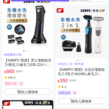
精密陶瓷刀頭
【SAMPO 聲寶】男士電動除毛
水洗式二合一除毛器
刀/體毛刀/修毛刀(EB-Z2211W
L)
【SAMPO 聲寶】水洗式電動除
665
$699
$
毛刀 EB-Z1802WL(鼻毛刀/體
4.8
(
4
)
毛/腋毛/私密毛)
350
$368
$
限時下殺
券
5
(
2
)
加入購物車
挑戰低價
券
加入購物車