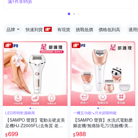
滿1件享95折
品牌
快速到貨
有現貨
挑戰低價
價格低到高
適用
LED照明乾濕兩用
一機五功能↘月光節限時殺
【SAMPO 聲寶】電動去硬皮美
【SAMPO 聲寶】水洗式電動磨
足機HJ-Z2005FL(去角質 老繭
腳皮機/無痛除毛刀/洗臉機/美體
修足 去除死皮)
除毛機(EB-Z1706WL)
699
988
$
$