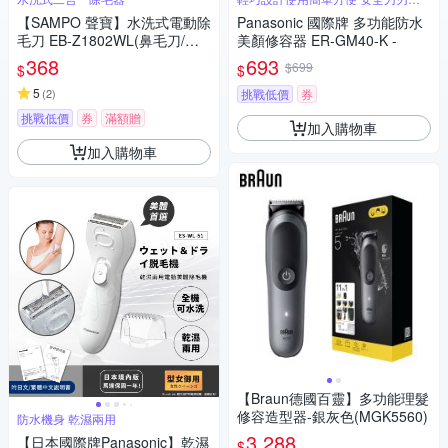
膚無負擔
【SAMPO 聲寶】水洗式電動除
Panasonic 國際牌 多功能防水
毛刀 EB-Z1802WL(鼻毛刀/體
美顏修容器 ER-GM40-K -
毛/腋毛/私密毛)
368
693
$699
$
$
5
(
2
)
挑戰低價
券
挑戰低價
券
滿額贈
加入購物車
加入購物車
【Braun德國百靈】多功能理髮
修容造型器-銀灰色(MGK5560)
防水機身 乾濕兩用
3,288
【日本國際牌Panasonic】乾濕
$