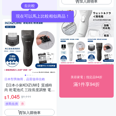
加入購物車
去比較
現在可以馬上比較相似商品！
美容家電｜指定品94折
日本型男御用，品質值得信賴
滿1件享94折
【日本小泉KOIZUMI】質感時
尚 乾電池式 三段長度調整 電動
除毛刀 得體刀(附清潔刷)KMC-
1,045
$1,111
$
0631H
挑戰低價
券
加入購物車