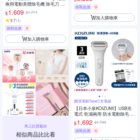
兩用電動美體除毛機 除毛刀 得
挑戰低價
券
體刀(全機可水洗)附清潔刷
1,609
$1,711
$
加入購物車
3.7
(
1
)
挑戰低價
券
加入購物車
贈清潔刷TypeC充電線
【日本小泉KOIZUMI】USB充
電式 乾濕兩用 防水電動除毛 得
體刀 防水設計(贈清潔刷+充電
1,692
$1,799
$
線)-白
馬上比買最好
挑戰低價
券
相似商品比比看