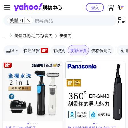
Yahoo購物中心
登入
美體刀
美體刀/除毛刀/修容刀
美體刀
品牌
快速到貨
有現貨
挑戰低價
價格低到高
適用
水洗式二合一除毛器
輕巧設計使用簡單方便 安全刀刃肌