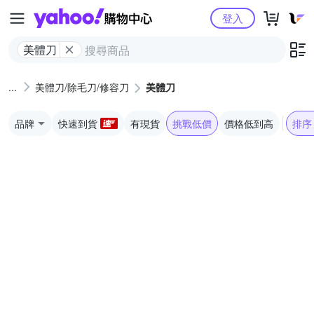
Yahoo購物中心
登入
美體刀
美體刀/除毛刀/修容刀
美體刀
品牌
快速到貨
有現貨
挑戰低價
價格低到高
排序