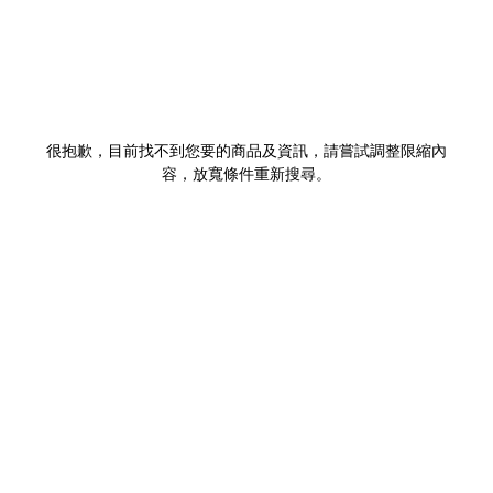
很抱歉，目前找不到您要的商品及資訊，請嘗試調整限縮內
容，放寬條件重新搜尋。