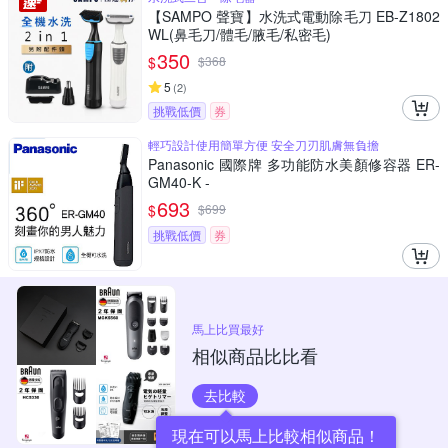
【SAMPO 聲寶】水洗式電動除毛刀 EB-Z1802
WL(鼻毛刀/體毛/腋毛/私密毛)
350
$
$
368
5
(
2
)
挑戰低價
券
輕巧設計使用簡單方便 安全刀刃肌膚無負擔
Panasonic 國際牌 多功能防水美顏修容器 ER-
GM40-K -
693
$
$
699
挑戰低價
券
馬上比買最好
相似商品比比看
去比較
現在可以馬上比較相似商品！