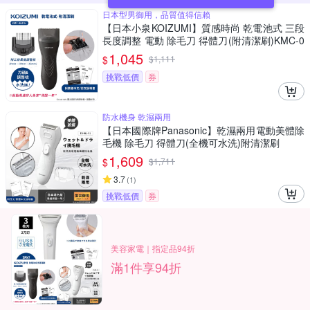
日本型男御用，品質值得信賴
【日本小泉KOIZUMI】質感時尚 乾電池式 三段
長度調整 電動 除毛刀 得體刀(附清潔刷)KMC-0
631H
1,045
$
$
1,111
挑戰低價
券
防水機身 乾濕兩用
【日本國際牌Panasonic】乾濕兩用電動美體除
毛機 除毛刀 得體刀(全機可水洗)附清潔刷
1,609
$
$
1,711
3.7
(
1
)
挑戰低價
券
美容家電｜指定品94折
滿1件享94折