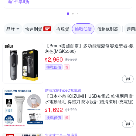
滿1件享9折
品牌
快速到貨
有現貨
挑戰低價
價格低到高
適用
【Braun德國百靈】多功能理髮修容造型器-銀
灰色(MGK5560)
2,960
$
$
3,288
挑戰低價
券
贈清潔刷TypeC充電線
【日本小泉KOIZUMI】USB充電式 乾濕兩用 防
水電動除毛 得體刀 防水設計(贈清潔刷+充電線)
-白
1,692
$
$
1,799
挑戰低價
券
水洗式二合一除毛器