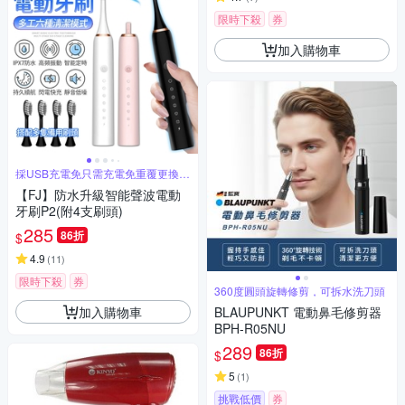
限時下殺
券
加入購物車
採USB充電免只需充電免重覆更換電
池
【FJ】防水升級智能聲波電動
牙刷P2(附4支刷頭)
285
86折
$
4.9
(
11
)
限時下殺
券
360度圓頭旋轉修剪，可拆水洗刀頭
加入購物車
BLAUPUNKT 電動鼻毛修剪器
BPH-R05NU
289
86折
$
5
(
1
)
挑戰低價
券