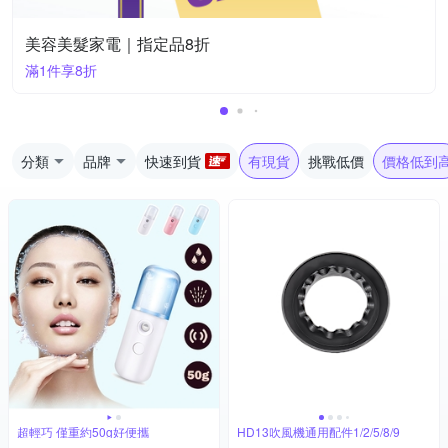
美容美髮家電｜指定品8折
滿1件享8折
分類
品牌
快速到貨
有現貨
挑戰低價
價格低到
超輕巧 僅重約50g好便攜
HD13吹風機通用配件1/2/5/8/9