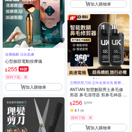
加入購物車
深層喚醒 活化肌膚
心型臉部電動按摩儀
255
86折
$
限時下殺
券
立體拱形刀頭 正向全身水洗 耐磨雙
刃刀片
加入購物車
ANTIAN 智慧數顯男士鼻毛修
剪器 鼻毛清理器 剪鼻毛神器 無
線充電式鼻毛刀 鼻毛剪
256
$269
$
4.1
(
6
)
限時下殺
券
加入購物車