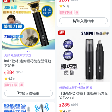
$
5
(
1
)
限時下殺
券
加入購物車
刀頭可直接沖水水洗
kolin歌林 迷你輕巧復古型電動
剪髮器
284
$298
$
4.7
(
1
)
限時下殺
券
輕鬆解決鼻毛外露的困擾
加入購物車
【SAMPO 聲寶】電動鼻毛刀 E
Y-Z2203L
285
$299
$
4.7
(
7
)