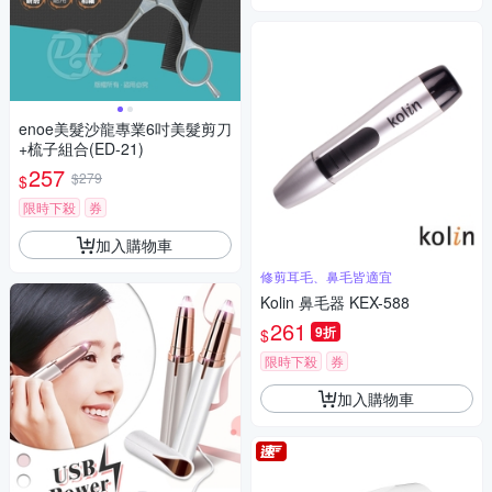
enoe美髮沙龍專業6吋美髮剪刀
+梳子組合(ED-21)
257
$279
$
限時下殺
券
加入購物車
修剪耳毛、鼻毛皆適宜
Kolin 鼻毛器 KEX-588
261
9折
$
限時下殺
券
加入購物車