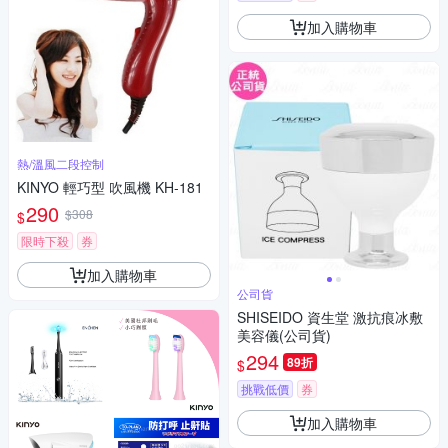
加入購物車
熱/溫風二段控制
KINYO 輕巧型 吹風機 KH-181
290
$308
$
限時下殺
券
加入購物車
公司貨
SHISEIDO 資生堂 激抗痕冰敷
美容儀(公司貨)
294
89折
$
挑戰低價
券
加入購物車