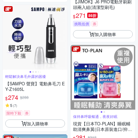
【JIMOK】J6 PRO電動牙刷刷
頭兩入組(清潔型刷毛)
271
86折
$
挑戰低價
券
加入購物車
輕鬆解決鼻毛外露的困擾
【SAMPO 聲寶】電動鼻毛刀 E
Y-Z1605L
274
$288
$
5
(
7
)
限時下殺
券
保持鼻呼吸暢通，夜夜好眠
加入購物車
現貨【日本TO-PLAN】睡眠輔
助清爽鼻翼(日本原裝進口/抑制
口呼吸)
281
$312