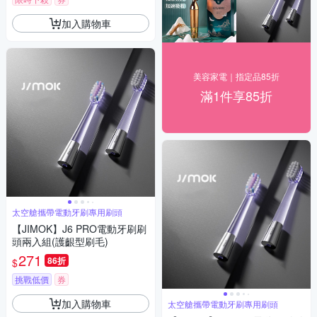
加入購物車
美容家電｜指定品85折
滿1件享85折
太空艙攜帶電動牙刷專用刷頭
【JIMOK】J6 PRO電動牙刷刷
頭兩入組(護齦型刷毛)
271
86折
$
挑戰低價
券
加入購物車
太空艙攜帶電動牙刷專用刷頭