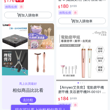
81折
$
納 周邊)
牙套/睡覺磨牙)
180
$199
$
挑戰低價
券
挑戰低價
券
加入購物車
加入購物車
馬上比買最好
【Amywo艾美窩】電動磨甲機
相似商品比比看
磨甲機 美容磨甲機IH-00101 電
動磨甲 打磨頭 磨指甲機 美甲打
184
$199
$
去比較
磨 電磨筆 磨甲 拋光機 美甲工
具 卸甲
挑戰低價
券
現在可以馬上比較相似商品！