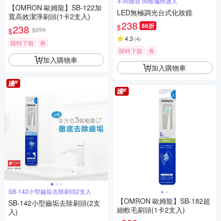
不同妝容 同樣儀態迷人
【OMRON 歐姆龍】SB-122加
LED無極調光台式化妝鏡
寬高效潔淨刷頭(1卡2支入)
238
86折
$
238
$250
$
4.3
(
4
)
限時下殺
券
限時下殺
券
加入購物車
加入購物車
SB-142小型齒垢去除刷頭2支入
【OMRON 歐姆龍】SB-182超
SB-142小型齒垢去除刷頭(2支
細軟毛刷頭(1卡2支入)
入)