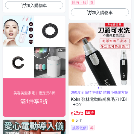
限時下殺
券
加入購物車
加入購物車
360度全面精準捕捉 體機小攜帶方便
美容美髮家電｜指定品8折
Kolin 歌林電動時尚鼻毛刀 KBH
滿1件享8折
-HC01
255
86折
$
5
(
1
)
挑戰低價
券