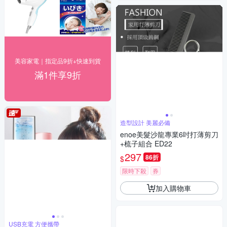
美容家電｜指定品9折+快速到貨
滿1件享9折
造型設計 美麗必備
enoe美髮沙龍專業6吋打薄剪刀
+梳子組合 ED22
297
86折
$
限時下殺
券
加入購物車
USB充電 方便攜帶