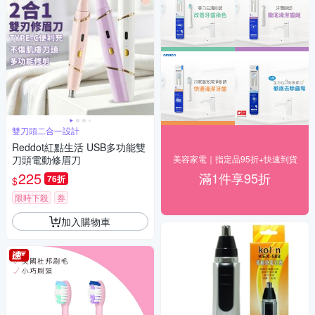
雙刀頭二合一設計
Reddot紅點生活 USB多功能雙
刀頭電動修眉刀
美容家電｜指定品95折+快速到貨
225
滿1件享95折
76折
$
限時下殺
券
加入購物車