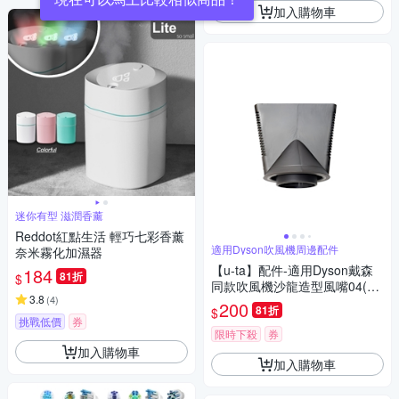
加入購物車
迷你有型 滋潤香薰
Reddot紅點生活 輕巧七彩香薰
適用Dyson吹風機周邊配件
奈米霧化加濕器
【u-ta】配件-適用Dyson戴森
184
81折
$
同款吹風機沙龍造型風嘴04(戴
3.8
(
4
)
森 HD13 u-ta吹風機適用 沙龍
200
81折
$
造型風嘴)
挑戰低價
券
限時下殺
券
加入購物車
加入購物車