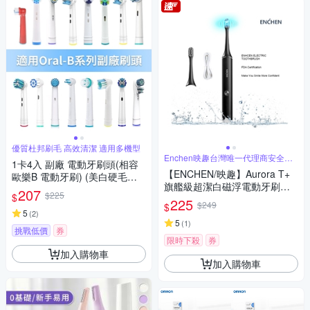
優質杜邦刷毛 高效清潔 適用多機型
Enchen映趣台灣唯一代理商安全有
1卡4入 副廠 電動牙刷頭(相容
保障
【ENCHEN/映趣】Aurora T+
歐樂B 電動牙刷) (美白硬毛、
旗艦級超潔白磁浮電動牙刷刷
美白清潔、美白護齦、齒縫加
207
$225
$
頭(美國FDA 認證刷毛)
強、矯正護理….等多種款式)
225
$249
$
【超優惠】
5
(
2
)
5
(
1
)
挑戰低價
券
限時下殺
券
加入購物車
加入購物車