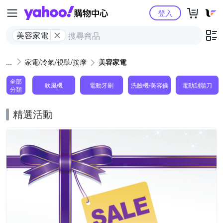
Yahoo購物中心
登入
美容家電
家電/冷氣/視聽/按摩
美容家電
全部
吹風機
電動牙刷
洗臉機/美容儀
電動刮鬍刀
分類
精選活動