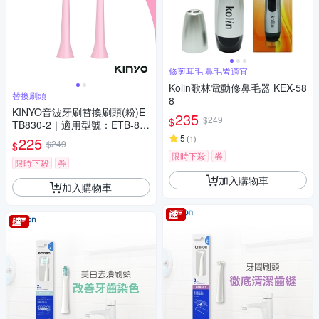
修剪耳毛 鼻毛皆適宜
Kolin歌林電動修鼻毛器 KEX-58
替換刷頭
8
KINYO音波牙刷替換刷頭(粉)E
235
$249
$
TB830-2｜適用型號：ETB-83
0、ETB-835、ETB-850
5
(
1
)
225
$249
$
限時下殺
券
限時下殺
券
加入購物車
加入購物車