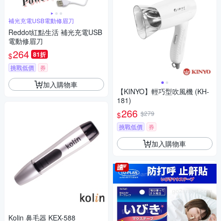
補光充電USB電動修眉刀
Reddot紅點生活 補光充電USB
電動修眉刀
264
81折
$
挑戰低價
券
加入購物車
【KINYO】輕巧型吹風機 (KH-
181)
266
$279
$
挑戰低價
券
加入購物車
Kolin 鼻毛器 KEX-588