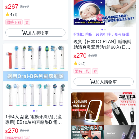
267
$290
$
4
(
1
)
限時下殺
券
加入購物車
抑制口呼吸，改善打呼，夜夜好眠
現貨【日本TO-PLAN】睡眠輔
助清爽鼻翼唇貼1組60入(日本
原裝進口/抑制口呼吸)
270
$299
$
5
(
2
)
限時下殺
券
加入購物車
1卡4入 副廠 電動牙刷頭(兒童
專用) EB10A(相容歐樂B 電動
牙刷)【超優惠】
270
$299
$
限時下殺
券