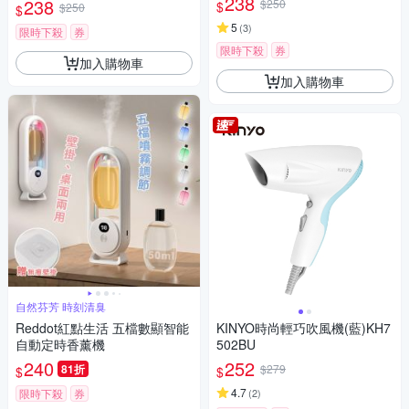
238
238
$250
$
$250
$
5
(
3
)
限時下殺
券
限時下殺
券
加入購物車
加入購物車
自然芬芳 時刻清臭
Reddot紅點生活 五檔數顯智能
KINYO時尚輕巧吹風機(藍)KH7
自動定時香薰機
502BU
240
252
81折
$279
$
$
4.7
限時下殺
券
(
2
)