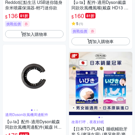
Reddot紅點生活 USB迷你隨身
【u-ta】配件-適用Dyson戴森
奈米噴霧保濕器-輕巧迷你款
同款吹風機風嘴(戴森 HD13 u-t
a吹風機適用配件)
136
160
81折
81折
$
$
5
挑戰低價
券
(
1
)
挑戰低價
券
加入購物車
加入購物車
適用Dyson吹風機周邊配件
【u-ta】配件-適用Dyson戴森
改善打呼，夜夜好眠
同款吹風機周邊配件(戴森 HD1
【日本TO-PLAN】睡眠輔助牙
3 u-ta吹風機適用配件 清潔 收
176
套 S (建議女用) (磨牙救星/磨牙