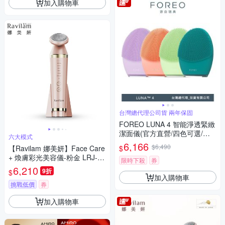
加入購物車
台灣總代理公司貨 兩年保固
FOREO LUNA 4 智能淨透緊緻
潔面儀(官方直營/四色可選/洗
六大模式
臉機)
6,166
$6,490
$
【Ravilam 娜美妍】Face Care
+ 煥膚彩光美容儀-粉金 LRJ-R
限時下殺
券
01 (六大模式｜日本製造｜原廠
6,210
9折
$
授權)
加入購物車
挑戰低價
券
加入購物車