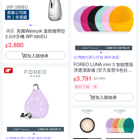
美國Waterpik 進階攜帶型
商店
2.0沖牙機 WP-580EU
3,880
$
加入購物車
台灣總代理公司貨 兩年保固
FOREO LUNA mini 3 智能雙面
淨透潔面儀 (官方直營/6色任選/
洗臉機)
3,791
$3,990
$
限時下殺
券
加入購物車
台灣總代理公司貨 兩年保固