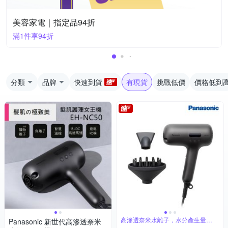
美容家電｜指定品94折
滿1件享94折
分類
品牌
快速到貨
有現貨
挑戰低價
價格低到
高滲透奈米水離子，水分產生量
Panasonic 新世代高滲透奈米
1800%