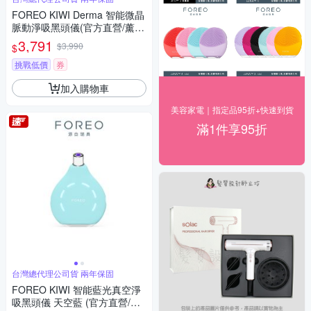
FOREO KIWI Derma 智能微晶
脈動淨吸黑頭儀(官方直營/薰衣
紫/粉刺機)
3,791
$3,990
$
挑戰低價
券
加入購物車
美容家電｜指定品95折+快速到貨
滿1件享95折
台灣總代理公司貨 兩年保固
FOREO KIWI 智能藍光真空淨
吸黑頭儀 天空藍 (官方直營/天