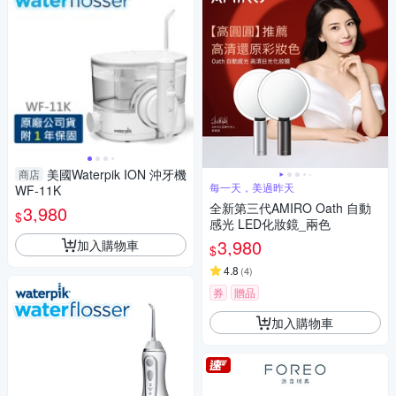
美國Waterpik ION 沖牙機
商店
每一天，美過昨天
WF-11K
全新第三代AMIRO Oath 自動
3,980
$
感光 LED化妝鏡_兩色
3,980
加入購物車
$
4.8
(
4
)
券
贈品
加入購物車