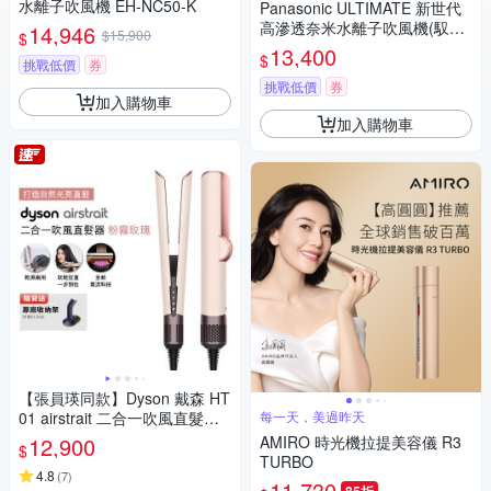
水離子吹風機 EH-NC50-K
Panasonic ULTIMATE 新世代
高滲透奈米水離子吹風機(馭光
14,946
$15,900
$
黑) EH-NC50-K
13,400
$
挑戰低價
券
挑戰低價
券
加入購物車
加入購物車
【張員瑛同款】Dyson 戴森 HT
01 airstrait 二合一吹風直髮器
每一天，美過昨天
粉霧玫瑰 贈原廠架
12,900
AMIRO 時光機拉提美容儀 R3
$
TURBO
4.8
(
7
)
11,730