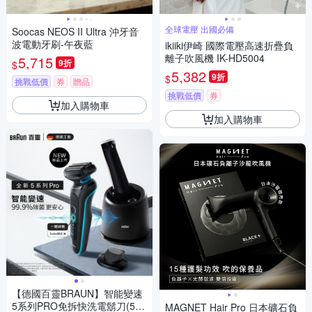
全球電壓 出國必備
Soocas NEOS II Ultra 沖牙音
波電動牙刷-午夜藍
ikiiki伊崎 國際電壓高速折疊負
離子吹風機 IK-HD5004
5,715
9折
$
5,382
9折
$
挑戰低價
券
贈品
挑戰低價
券
加入購物車
加入購物車
【德國百靈BRAUN】智能變速
5系列PRO免拆快洗電鬍刀(52-
MAGNET Hair Pro 日本礦石負