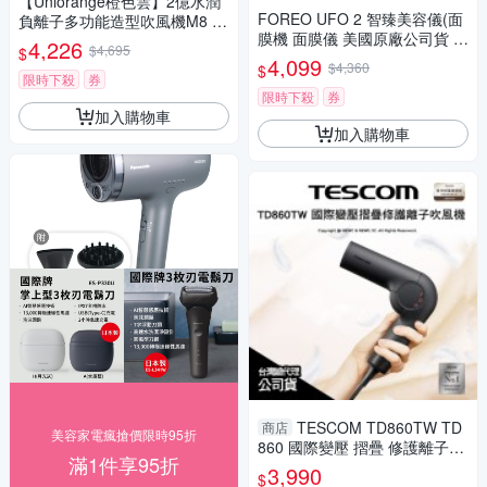
【Uniorange橙色雲】2億水潤
FOREO UFO 2 智臻美容儀(面
負離子多功能造型吹風機M8 (8
膜機 面膜儀 美國原廠公司貨 兩
款造型吹頭/直捲吹三用/515g輕
4,226
$4,695
$
年保固)
量設計/直髮梳/自動捲髮棒)
4,099
$4,360
$
限時下殺
券
限時下殺
券
加入購物車
加入購物車
TESCOM TD860TW TD
商店
美容家電瘋搶價限時95折
860 國際變壓 摺疊 修護離子吹
滿1件享95折
風機~出國旅行必備
3,990
$