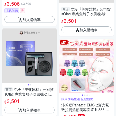
空藍/粉刺機)
3,506
$3,690
$
立坽『美髮器材』公司貨
商店
挑戰低價
券
sOlac 專業負離子吹風機-珍珠
白 IM17
加入購物車
3,501
$
加入購物車
立坽『美髮器材』公司貨
商店
sOlac 專業負離子吹風機-幻彩
紫 SD-1000S IM17
眼周加熱恆溫 緊致拉提
3,501
$
沛莉緹Panatec EMS七彩光緊
致拉提溫熱美容面罩 K-555 光
加入購物車
子面罩 電子面膜 美容儀 LED光