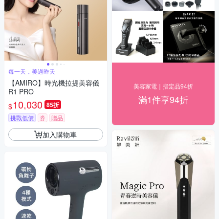
每一天，美過昨天
【AMIRO】時光機拉提美容儀
美容家電｜指定品94折
R1 PRO
滿1件享94折
10,030
85折
$
挑戰低價
券
贈品
加入購物車