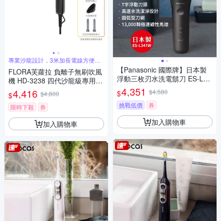
專業沙龍設計，3米加長電線方便操
作
【Panasonic 國際牌】日本製
FLORA芙蘿拉 負離子無刷吹風
浮動三枚刃水洗電鬍刀 ES-L34
機 HD-3238 四代沙龍級專用
1W-K
〈國際電壓〉 貝殼粉/沉穩黑
4,351
4,416
$4,580
$
$4,800
$
挑戰低價
券
限時下殺
券
加入購物車
加入購物車