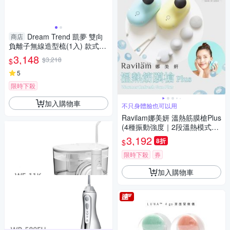
Dream Trend 凱夢 雙向
商店
負離子無線造型梳(1入) 款式可
選【小三美日】 DS024879 瀏
3,148
$3,218
$
海 出國 防毛躁
5
限時下殺
加入購物車
不只身體臉也可以用
Ravilam娜美妍 溫熱筋膜槍Plus
(4種振動強度｜2段溫熱模式｜
原廠授權)
3,192
8折
$
限時下殺
券
加入購物車