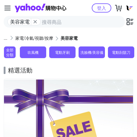
Yahoo購物中心
登入
美容家電
家電/冷氣/視聽/按摩
美容家電
全部
吹風機
電動牙刷
洗臉機/美容儀
電動刮鬍刀
分類
精選活動