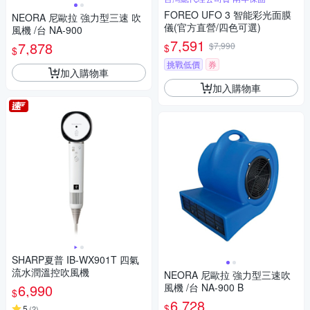
FOREO UFO 3 智能彩光面膜
NEORA 尼歐拉 強力型三速 吹
儀(官方直營/四色可選)
風機 /台 NA-900
7,591
7,878
$7,990
$
$
挑戰低價
券
加入購物車
加入購物車
SHARP夏普 IB-WX901T 四氣
流水潤溫控吹風機
NEORA 尼歐拉 強力型三速吹
6,990
風機 /台 NA-900 B
$
6,728
$
5
(
2
)