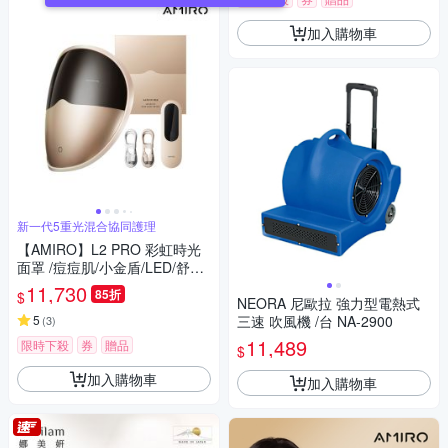
加入購物車
新一代5重光混合協同護理
【AMIRO】L2 PRO 彩虹時光
面罩 /痘痘肌/小金盾/LED/舒緩/
亮膚/緊緻/分眼式/5重光/4種模
11,730
85折
$
式/5大分區
NEORA 尼歐拉 強力型電熱式
5
三速 吹風機 /台 NA-2900
(
3
)
11,489
限時下殺
券
贈品
$
加入購物車
加入購物車