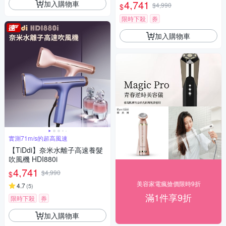
選/洗臉機)
4,741
加入購物車
$4,990
$
限時下殺
券
加入購物車
實測71m/s的超高風速
【TiDdi】奈米水離子高速養髮
吹風機 HDI880i
4,741
$4,990
$
美容家電瘋搶價限時9折
4.7
(
5
)
滿1件享9折
限時下殺
券
加入購物車