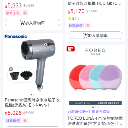
M7500CC)
離子沙龍吹風機 HCD-G07CBT
5,233
$5,688
$
W
5,170
$5,500
$
限時下殺
券
5
(
1
)
加入購物車
挑戰低價
券
加入購物車
Panasonic國際牌奈米水離子吹
風機(柔霧灰) EH-NA9N-H
5,026
台灣總代理公司貨 兩年保固
$5,290
$
FOREO LUNA 4 mini 智能雙面
挑戰低價
券
淨透潔面儀(官方直營/四色可