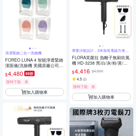
專業沙龍設計，3米加長電線方便操
清潔緊緻二合一洗臉機
作
FLORA芙蘿拉 負離子無刷吹風
FOREO LUNA 4 智能淨透緊緻
機 HD-3238 黑/白/灰/粉/黃/藍/
潔面儀(洗臉機 美國原廠公司貨
紫
4,416
兩年保固)
$4,800
$
4,480
89折
$
4.5
(
2
)
限時下殺
券
限時下殺
券
加入購物車
加入購物車