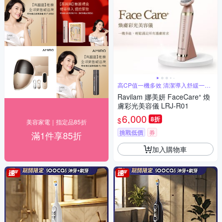
高CP值一機多效 清潔導入舒緩一機
搞定
Ravilam 娜美妍 FaceCare⁺ 煥
膚彩光美容儀 LRJ-R01
6,000
8折
$
美容家電｜指定品85折
挑戰低價
券
滿1件享85折
加入購物車