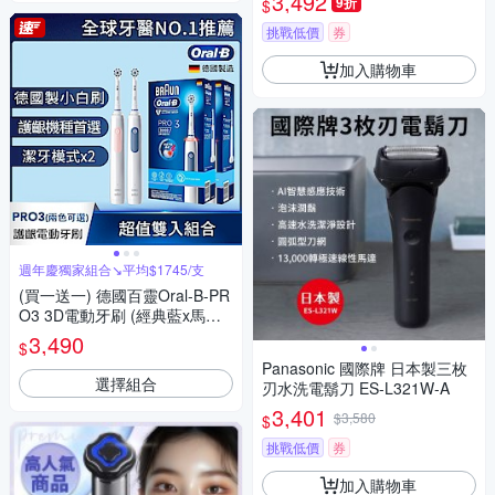
3,492
9折
$
波
挑戰低價
券
加入購物車
週年慶獨家組合↘平均$1745/支
(買一送一) 德國百靈Oral-B-PR
O3 3D電動牙刷 (經典藍x馬卡
龍粉)
3,490
$
Panasonic 國際牌 日本製三枚
選擇組合
刃水洗電鬍刀 ES-L321W-A
3,401
$3,580
$
挑戰低價
券
加入購物車