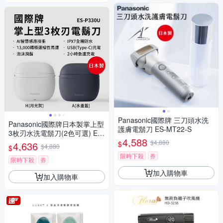
Panasonic國際牌 三刀頭水洗
Panasonic國際牌日本製掌上型
護膚電鬍刀 ES-MT22-S
3枚刃水洗電鬍刀(2色可選) ES-
4,588
P330U
$4,880
$
4,636
$4,880
$
限時下殺
券
限時下殺
券
加入購物車
加入購物車