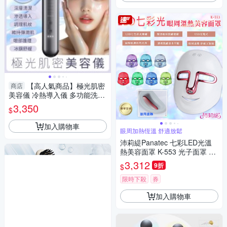
【高人氣商品】極光肌密
商店
美容儀 冷熱導入儀 多功能洗臉
清潔美膚儀 SHM-EHSR85
3,350
$
加入購物車
眼周加熱恆溫 舒適放鬆
沛莉緹Panatec 七彩LED光溫
熱美容面罩 K-553 光子面罩 電
子面膜 美容儀 LED光波
3,312
9折
$
限時下殺
券
加入購物車