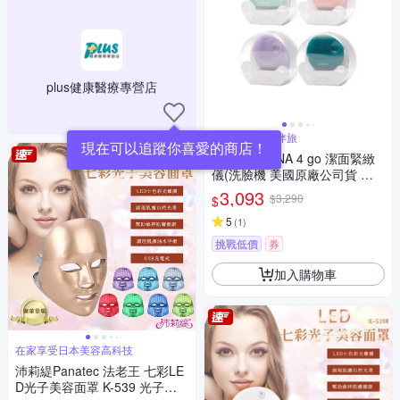
plus健康醫療專營店
輕便小巧自由伴旅
現在可以追蹤你喜愛的商店！
FOREO LUNA 4 go 潔面緊緻
儀(洗臉機 美國原廠公司貨 兩
年保固)
3,093
$3,290
$
5
(
1
)
挑戰低價
券
加入購物車
在家享受日本美容高科技
沛莉緹Panatec 法老王 七彩LE
D光子美容面罩 K-539 光子面