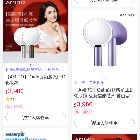
166萬導光點均光技術，3種色溫調
節
【AMIRO】 Oath自動感光LED
化妝鏡
每一天，美過昨天
3,980
【AMIRO】Oath自動感光LED
$
化妝鏡-愛意信使禮盒-暮山紫
5
(
2
)
3,980
$
券
贈品
券
贈品
加入購物車
加入購物車