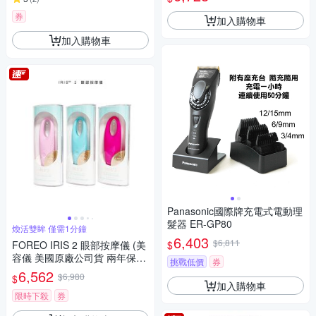
券
加入購物車
加入購物車
Panasonic國際牌充電式電動理
髮器 ER-GP80
煥活雙眸 僅需1分鐘
6,403
$6,811
$
FOREO IRIS 2 眼部按摩儀 (美
容儀 美國原廠公司貨 兩年保
挑戰低價
券
固)
6,562
$6,980
$
加入購物車
限時下殺
券