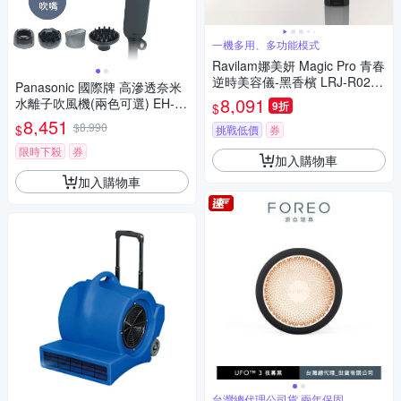
一機多用、多功能模式
Ravilam娜美妍 Magic Pro 青春
逆時美容儀-黑香檳 LRJ-R02-B
Panasonic 國際牌 高滲透奈米
G
8,091
水離子吹風機(兩色可選) EH-N
9折
$
A0K
8,451
$8,990
$
挑戰低價
券
限時下殺
券
加入購物車
加入購物車
台灣總代理公司貨 兩年保固