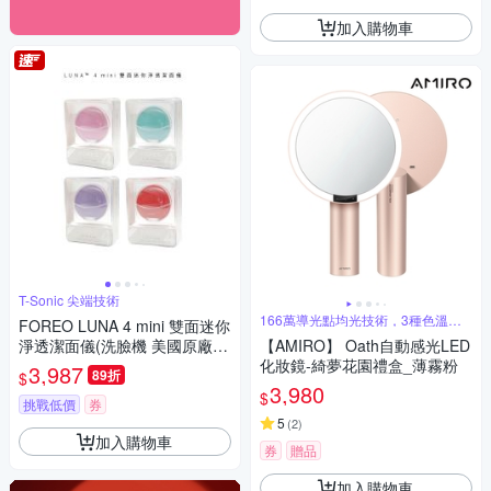
加入購物車
T-Sonic 尖端技術
166萬導光點均光技術，3種色溫調
FOREO LUNA 4 mini 雙面迷你
節
淨透潔面儀(洗臉機 美國原廠公
【AMIRO】 Oath自動感光LED
司貨 兩年保固)
化妝鏡-綺夢花園禮盒_薄霧粉
3,987
89折
$
3,980
$
挑戰低價
券
5
(
2
)
加入購物車
券
贈品
加入購物車