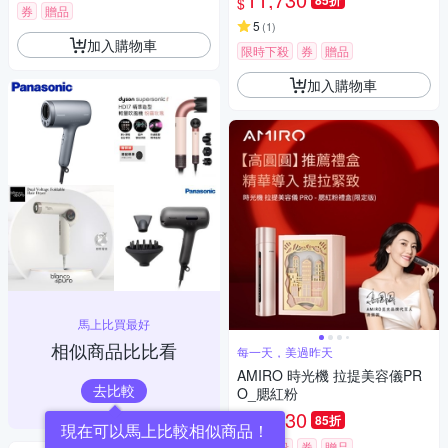
85折
$
券
贈品
5
(
1
)
加入購物車
限時下殺
券
贈品
加入購物車
馬上比買最好
相似商品比比看
每一天，美過昨天
AMIRO 時光機 拉提美容儀PR
去比較
O_腮紅粉
11,730
85折
$
限時下殺
券
贈品