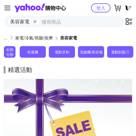
Yahoo購物中心
登入
美容家電
家電/冷氣/視聽/按摩
美容家電
全部
吹風機
電動牙刷
洗臉機/美容儀
電動刮鬍刀
分類
精選活動