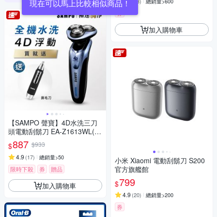
4.8
(
73
)
總銷量>600
券
加入購物車
【SAMPO 聲寶】4D水洗三刀
頭電動刮鬍刀 EA-Z1613WL(電
鬍刀/修容刀)
887
$933
$
4.9
(
17
)
總銷量>50
小米 Xiaomi 電動刮鬍刀 S200
官方旗艦館
限時下殺
券
贈品
799
$
加入購物車
4.9
(
20
)
總銷量>200
券