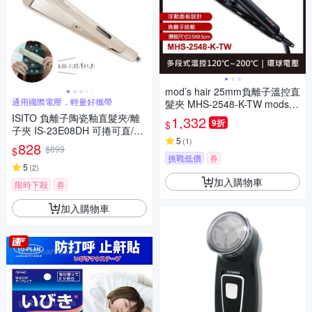
mod’s hair 25mm負離子溫控直
通用國際電壓，輕量好攜帶
髮夾 MHS-2548-K-TW mods h
air
ISITO 負離子陶瓷釉直髮夾/離
1,332
9折
$
子夾 IS-23E08DH 可捲可直/國
5
(
1
)
際電壓
828
$899
$
挑戰低價
券
5
(
2
)
加入購物車
限時下殺
券
加入購物車