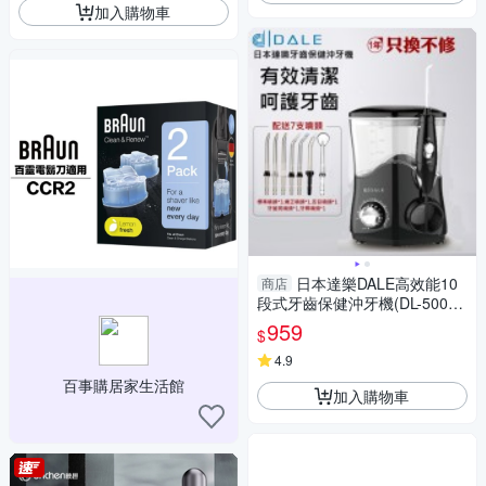
加入購物車
日本達樂DALE高效能10
商店
段式牙齒保健沖牙機(DL-5001
全球電壓設計)
959
$
4.9
百事購居家生活館
加入購物車