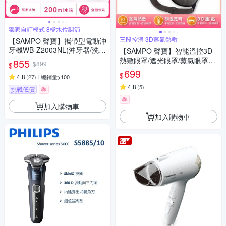
獨家自訂模式 8檔水位調節
三段控溫 3D蒸氣熱敷
【SAMPO 聲寶】攜帶型電動沖
牙機WB-Z2003NL(沖牙器/洗牙
【SAMPO 聲寶】智能溫控3D
器/潔牙機/噴牙機/牙線機/沖齒
熱敷眼罩/遮光眼罩/蒸氣眼罩(H
855
$899
$
機/刷牙機)
Q-Z21Y3L)
699
$
4.8
(
27
)
總銷量>100
4.8
(
5
)
挑戰低價
券
券
加入購物車
加入購物車