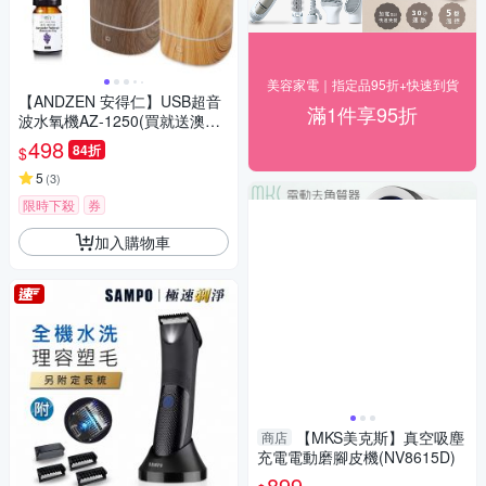
美容家電｜指定品95折+快速到貨
【ANDZEN 安得仁】USB超音
滿1件享95折
波水氧機AZ-1250(買就送澳洲
精油10mlx1瓶/薰香機/加濕器/
498
84折
$
香氛機/擴香機/負離子)
5
(
3
)
限時下殺
券
加入購物車
【MKS美克斯】真空吸塵
商店
充電電動磨腳皮機(NV8615D)
899