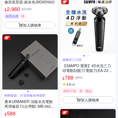
修容造型器-銀灰色(MGK5560)
2,960
$3,288
$
挑戰低價
券
加入購物車
旋轉式三刀頭
【SAMPO 聲寶】4D水洗三刀
頭電動刮鬍刀/電鬍刀(EA-Z213
2WL)
788
$829
$
4.6
(
6
)
限時下殺
券
贈品
輕輕鬆鬆，打造帥氣有神眉型
加入購物車
奧本URBANER 頂級水洗電動
男用修容刀(台灣製) MB-062B
(修眉刀/眉毛刀/電動修眉/眉毛)
588
$