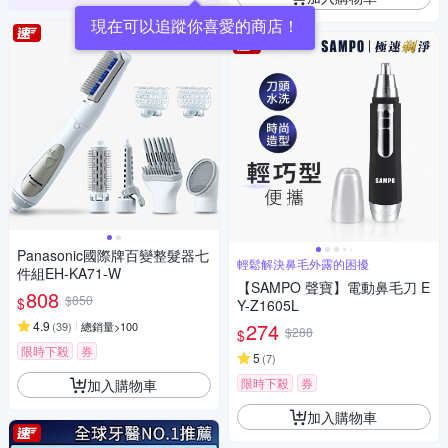
現在可以追蹤你喜愛的商店！
Panasonic國際牌百變整髮器七
輕鬆解決鼻毛外露的困擾
件組EH-KA71-W
【SAMPO 聲寶】電動鼻毛刀 E
808
$850
$
Y-Z1605L
4.9
274
(
39
)
總銷量>100
$288
$
限時下殺
券
5
(
7
)
限時下殺
券
加入購物車
加入購物車