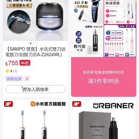
【SAMPO 聲寶】水洗式雙刀頭
電鬍刀/刮鬍刀(EA-Z2624WL)
755
86折
$
4
(
1
)
美容家電瘋搶價限時95折
挑戰低價
券
滿1件享95折
加入購物車