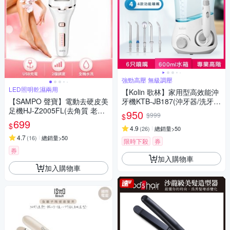
強勁高壓 無級調壓
LED照明乾濕兩用
【Kolin 歌林】家用型高效能沖
【SAMPO 聲寶】電動去硬皮美
牙機KTB-JB187(沖牙器/洗牙
足機HJ-Z2005FL(去角質 老繭
器/噴牙機/牙線機)
950
$999
$
修足 去除死皮)
699
$
4.9
(
26
)
總銷量>50
4.7
(
16
)
總銷量>50
限時下殺
券
券
加入購物車
加入購物車