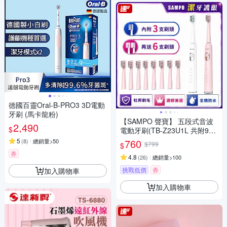
德國百靈Oral-B-PRO3 3D電動
牙刷 (馬卡龍粉)
【SAMPO 聲寶】 五段式音波
2,490
$
電動牙刷(TB-Z23U1L 共附9只
刷頭)
5
760
(
8
)
總銷量>50
$799
$
券
4.8
(
26
)
總銷量>100
挑戰低價
券
加入購物車
加入購物車