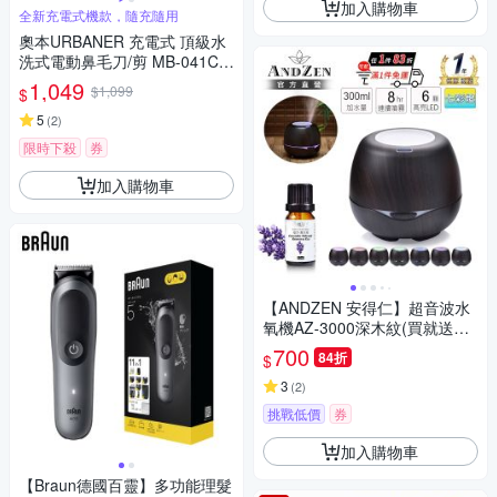
加入購物車
全新充電式機款，隨充隨用
奧本URBANER 充電式 頂級水
洗式電動鼻毛刀/剪 MB-041C
(電動鼻毛刀/鼻毛剪/電動鼻毛
1,049
$1,099
$
剪/鼻毛/鼻毛修剪器/電動鼻毛修
剪器)
5
(
2
)
限時下殺
券
加入購物車
【ANDZEN 安得仁】超音波水
氧機AZ-3000深木紋(買就送澳
洲精油10mlx1瓶/薰香機/加濕
700
84折
$
器/香氛機/擴香機/負離子)
3
(
2
)
挑戰低價
券
加入購物車
【Braun德國百靈】多功能理髮