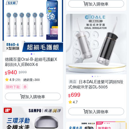
加入購物車
德國百靈Oral-B-超細毛護齦X
刷頭(6入)EB60X-6
940
$999
$
4.9
(
29
)
總銷量>300
日本DALE達樂可調頻5段
商店
式伸縮沖牙器DL-5005
限時下殺
券
699
$
加入購物車
4.7
加入購物車