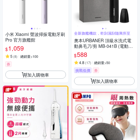
全新旗艦機款，乾刮濕刮隨興所至
小米 Xiaomi 聲波掃振電動牙刷
Pro 官方旗艦館
奧本URBANER 頂級水洗式電
動鼻毛刀/剪 MB-041B (電動鼻
1,059
$
毛刀/鼻毛剪/電動鼻毛剪/鼻毛/
588
$
5
(
8
)
總銷量>100
鼻毛修剪器/電動鼻毛修剪器)
4.8
(
17
)
總銷量>50
券
挑戰低價
券
加入購物車
加入購物車