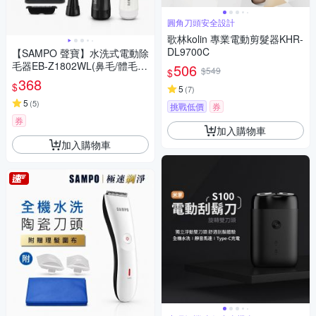
圓角刀頭安全設計
歌林kolin 專業電動剪髮器KHR-
DL9700C
【SAMPO 聲寶】水洗式電動除
毛器EB-Z1802WL(鼻毛/體毛/
506
$549
$
腋毛/私密毛)
368
$
5
(
7
)
5
(
5
)
挑戰低價
券
券
加入購物車
加入購物車