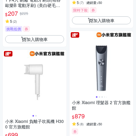
5
(
7
)
總銷量>50
歐樂B 電動牙刷) (美白硬毛、
限時下殺
券
美白清潔、美白護齦、齒縫加
207
$225
$
強、矯正護理….等多種款式)
加入購物車
【超優惠】
5
(
2
)
挑戰低價
券
加入購物車
小米 Xiaomi 理髮器 2 官方旗艦
館
879
$
小米 Xiaomi 負離子吹風機 H30
5
(
8
)
總銷量>50
0 官方旗艦館
券
699
$