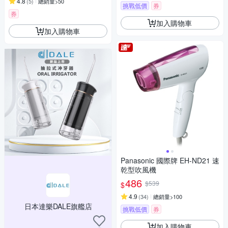
4.8
(
5
)
總銷量>50
挑戰低價
券
券
加入購物車
加入購物車
Panasonic 國際牌 EH-ND21 速
乾型吹風機
486
$539
$
4.9
(
34
)
總銷量>100
日本達樂DALE旗艦店
挑戰低價
券
加入購物車