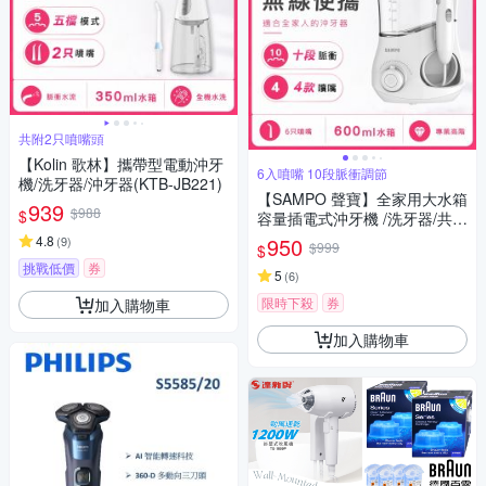
共附2只噴嘴頭
【Kolin 歌林】攜帶型電動沖牙
6入噴嘴 10段脈衝調節
機/洗牙器/沖牙器(KTB-JB221)
【SAMPO 聲寶】全家用大水箱
939
$988
$
容量插電式沖牙機 /洗牙器/共6
支噴嘴(WB-Z2401YL)
4.8
950
(
9
)
$999
$
挑戰低價
券
5
(
6
)
限時下殺
券
加入購物車
加入購物車