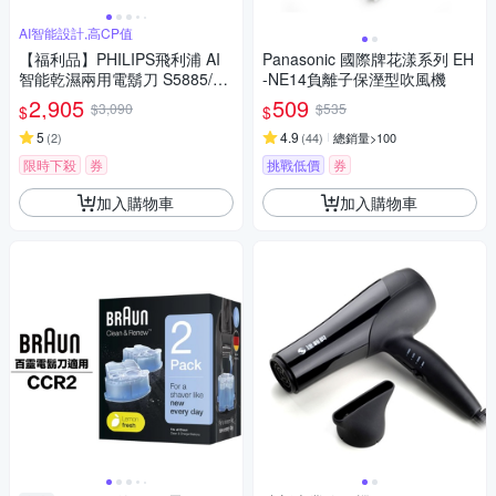
AI智能設計,高CP值
【福利品】PHILIPS飛利浦 AI
Panasonic 國際牌花漾系列 EH
智能乾濕兩用電鬍刀 S5885/10
-NE14負離子保溼型吹風機
(一年保固)
2,905
509
$3,090
$535
$
$
5
4.9
(
2
)
(
44
)
總銷量>100
限時下殺
券
挑戰低價
券
加入購物車
加入購物車