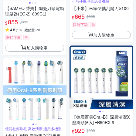
小巧便攜 全鋁合金機身
【SAMPO 聲寶】陶瓷刀頭電動
【小米】米家便攜刮鬍刀S100
理髮器(EG-Z1809CL)
665
$699
$
855
$899
$
限時下殺
券
4.8
(
19
)
總銷量>50
加入購物車
限時下殺
券
加入購物車
【德國百靈Oral-B】深層清潔X
型刷頭(6入)EB50RX-6
優質杜邦刷毛 高效清潔 適用多機型
920
$999
$
1卡4入 副廠 電動牙刷頭(相容