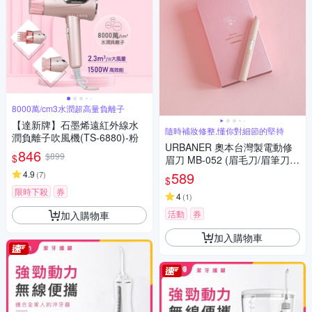
8000萬/cm3水潤超高量負離子
【達新牌】石墨烯遠紅外線水
隨時補妝修整,懂你對細節的堅持
潤負離子吹風機(TS-6880)-粉
URBANER 奧本台灣製電動修
846
$899
$
眉刀 MB-052 (眉毛刀/眉筆刀/
修眉/除毛刀/去毛刀/眉毛/眼線)
4.9
589
(
7
)
$
限時下殺
券
4
(
1
)
活動
券
加入購物車
加入購物車