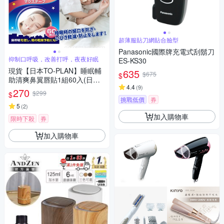
超薄服貼刀網貼合臉型
Panasonic國際牌充電式刮鬍刀
抑制口呼吸，改善打呼，夜夜好眠
ES-KS30
現貨【日本TO-PLAN】睡眠輔
635
$675
$
助清爽鼻翼唇貼1組60入(日本
4.4
(
9
)
原裝進口/抑制口呼吸)
270
$299
$
挑戰低價
券
5
(
2
)
加入購物車
限時下殺
券
加入購物車