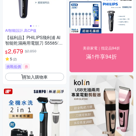
AI智能設計,高CP值
【福利品】PHILIPS飛利浦 AI
智能乾濕兩用電鬍刀 S5585/20
(一年保固)
美容家電｜指定品94折
2,679
$2,850
$
滿1件享94折
5
(
2
)
挑戰低價
券
加入購物車