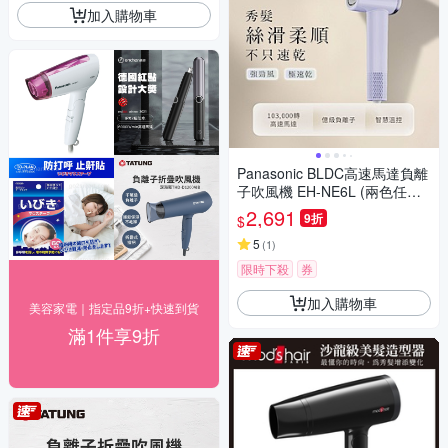
加入購物車
Panasonic BLDC高速馬達負離
子吹風機 EH-NE6L (兩色任選)
快速到貨
2,691
9折
$
5
(
1
)
限時下殺
券
加入購物車
美容家電｜指定品9折+快速到貨
滿1件享9折