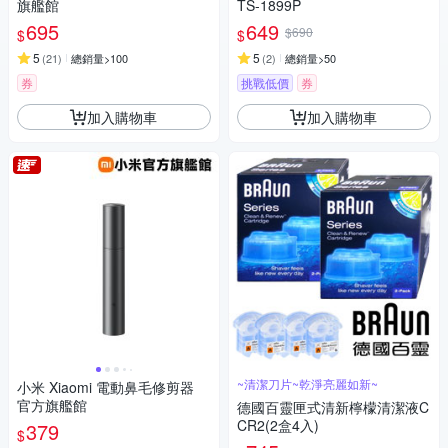
旗艦館
TS-1899P
695
649
$690
$
$
5
5
(
21
)
總銷量>100
(
2
)
總銷量>50
券
挑戰低價
券
加入購物車
加入購物車
~清潔刀片~乾淨亮麗如新~
小米 Xiaomi 電動鼻毛修剪器
官方旗艦館
德國百靈匣式清新檸檬清潔液C
CR2(2盒4入)
379
$