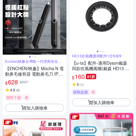
HD13吹風機通用配件1/2/5/8/9
Enchen映趣台灣唯一代理商安全有
【u-ta】配件-適用Dyson戴森
保障
【ENCHEN/映趣】Mocha N 電
同款吹風機風嘴(戴森 HD13 u-t
動鼻毛修剪器 電動鼻毛刀 IPX7
a吹風機適用配件)
160
81折
$
級防水
628
$697
$
5
(
1
)
4.6
(
6
)
挑戰低價
券
限時下殺
券
加入購物車
加入購物車