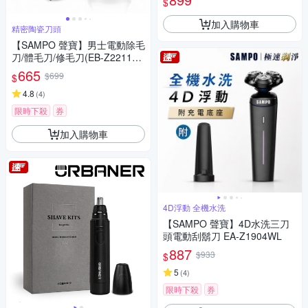
$
加入購物車
精密陶瓷刀頭
【SAMPO 聲寶】男士電動除毛
刀/體毛刀/修毛刀(EB-Z2211W
L)
665
$699
$
4.8
(
4
)
限時下殺
券
加入購物車
4D浮動 全機水洗
【SAMPO 聲寶】4D水洗三刀
頭電動刮鬍刀 EA-Z1904WL
887
$933
$
5
(
4
)
限時下殺
券