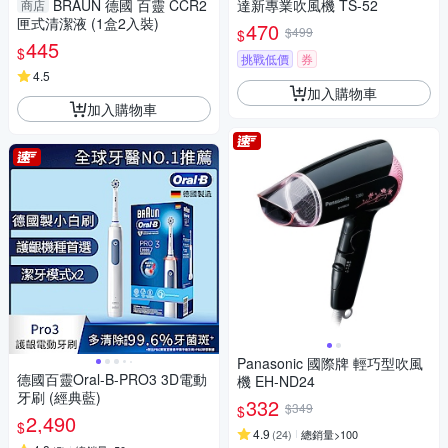
BRAUN 德國 百靈 CCR2
達新專業吹風機 TS-52
商店
匣式清潔液 (1盒2入裝)
470
$499
$
445
$
挑戰低價
券
4.5
加入購物車
加入購物車
Panasonic 國際牌 輕巧型吹風
德國百靈Oral-B-PRO3 3D電動
機 EH-ND24
牙刷 (經典藍)
332
$349
$
2,490
$
4.9
(
24
)
總銷量>100