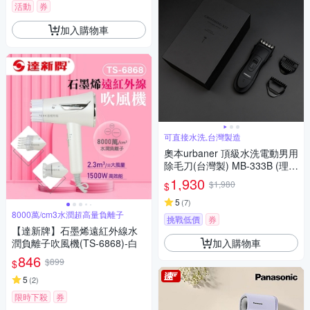
活動
券
加入購物車
可直接水洗,台灣製造
奧本urbaner 頂級水洗電動男用
除毛刀(台灣製) MB-333B (理髮
器/電動理髮器/理髮剪/電動理髮
1,930
$1,980
$
剪/理髮/理髮電剪/電推)
5
(
7
)
8000萬/cm3水潤超高量負離子
挑戰低價
券
【達新牌】石墨烯遠紅外線水
加入購物車
潤負離子吹風機(TS-6868)-白
846
$899
$
5
(
2
)
限時下殺
券