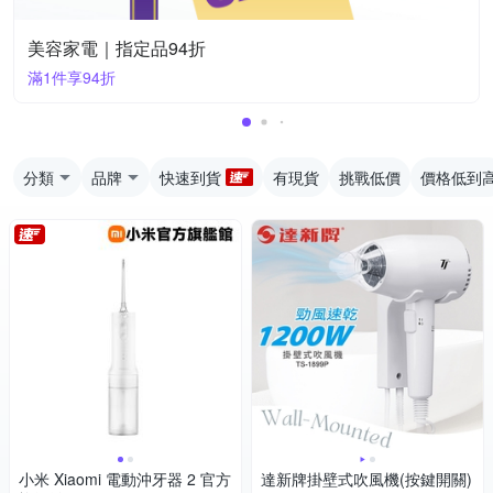
美容家電｜指定品94折
滿1件享94折
分類
品牌
快速到貨
有現貨
挑戰低價
價格低到
小米 Xiaomi 電動沖牙器 2 官方
達新牌掛壁式吹風機(按鍵開關)