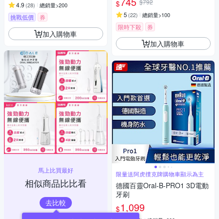
745
$792
$
4.9
(
28
)
總銷量>200
5
(
22
)
總銷量>100
挑戰低價
券
限時下殺
券
加入購物車
加入購物車
馬上比買最好
限量送阿虎撲克牌購物車顯示為主
相似商品比比看
德國百靈Oral-B-PRO1 3D電動
牙刷
去比較
1,099
$