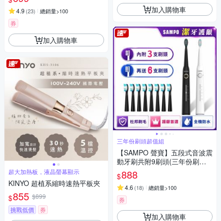
加入購物車
4.9
(
23
)
總銷量>100
券
加入購物車
三年份刷頭超值組
【SAMPO 聲寶】五段式音波震
動牙刷共附9刷頭(三年份刷頭
超值組)
超大加熱板，液晶螢幕顯示
888
$
KINYO 超植系縮時速熱平板夾
4.6
(
18
)
總銷量>100
855
$899
$
券
挑戰低價
券
加入購物車