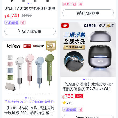
限時下殺
券
SYLPH AB120 智能高速吹風機
加入購物車
4,741
$4,990
$
挑戰低價
券
加入購物車
【SAMPO 聲寶】水洗式雙刀頭
電鬍刀/刮鬍刀(EA-Z2624WL)
755
86折
$
手掌大迷你機身，3分鐘速乾髮體驗
4
(
1
)
【Laifen 徠芬】MINI 高速負離
挑戰低價
券
子吹風機 299g 贈收納包 極輕
降噪 大風量速乾 智慧恆溫(2年