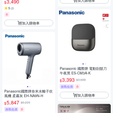
加入購物車
3,490
$
保固)
5
(
2
)
券
加入購物車
Panasonic 國際牌 電動刮鬍刀
午夜黑 ES-CM3A-K
3,393
$3,688
$
挑戰低價
券
Panasonic國際牌奈米水離子吹
加入購物車
風機 柔霧灰 EH-NA9N-H
5,847
$6,220
$
挑戰低價
券