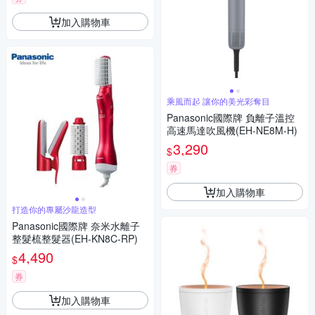
加入購物車
乘風而起 讓你的美光彩奪目
Panasonic國際牌 負離子溫控
高速馬達吹風機(EH-NE8M-H)
3,290
$
券
加入購物車
打造你的專屬沙龍造型
Panasonic國際牌 奈米水離子
整髮梳整髮器(EH-KN8C-RP)
4,490
$
券
加入購物車