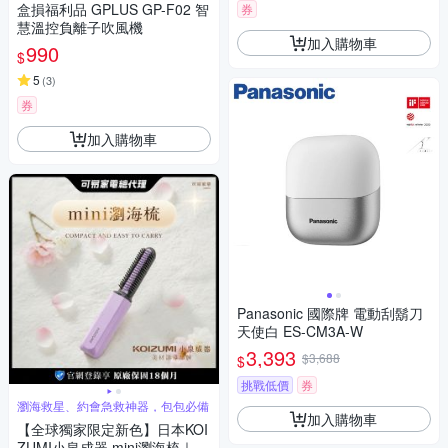
盒損福利品 GPLUS GP-F02 智
券
慧溫控負離子吹風機
加入購物車
990
$
5
(
3
)
券
加入購物車
Panasonic 國際牌 電動刮鬍刀
天使白 ES-CM3A-W
3,393
$3,688
$
挑戰低價
券
瀏海救星、約會急救神器，包包必備
加入購物車
【全球獨家限定新色】日本KOI
ZUMI小泉成器 mini瀏海梳｜微