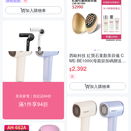
挑戰低價
券
加入購物車
西歐科技 紅寶石童顏美容儀 C
ME-BE1000(母親節加碼贈送S
K-II專櫃保養品)
2,392
$
券
加入購物車
美容家電｜指定品94折
滿1件享94折