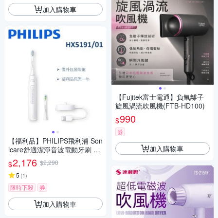
加入購物車
【Fujitek富士電通】負氧離子
旋風渦流吹風機(FTB-HD100)
990
$
券
【福利品】PHILIPS飛利浦 Son
加入購物車
icare舒適潔淨音波電動牙刷 HX
5191/01 -白色 (一年保固)
2,176
$2,290
$
5
(
1
)
限時下殺
券
加入購物車