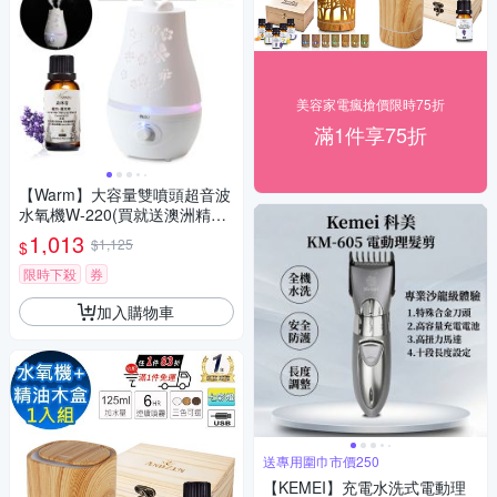
美容家電瘋搶價限時75折
滿1件享75折
【Warm】大容量雙噴頭超音波
水氧機W-220(買就送澳洲精油
30mlx1瓶/薰香機/加濕器/香氛
1,013
$1,125
$
機/擴香機/負離子)
限時下殺
券
加入購物車
送專用圍巾市價250
【KEMEI】充電水洗式電動理