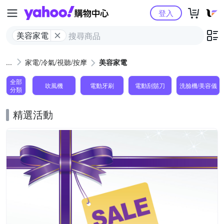
Yahoo購物中心
登入
美容家電
家電/冷氣/視聽/按摩
美容家電
全部
吹風機
電動牙刷
電動刮鬍刀
洗臉機/美容儀
分類
精選活動