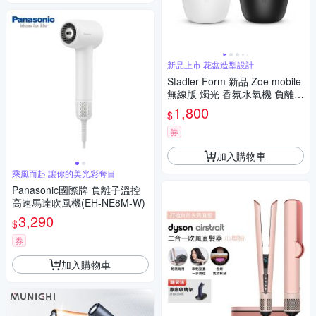
新品上市 花盆造型設計
Stadler Form 新品 Zoe mobile
無線版 燭光 香氛水氧機 負離子
水霧 香氛機 水氧機
1,800
$
券
加入購物車
乘風而起 讓你的美光彩奪目
Panasonic國際牌 負離子溫控
高速馬達吹風機(EH-NE8M-W)
3,290
$
券
加入購物車