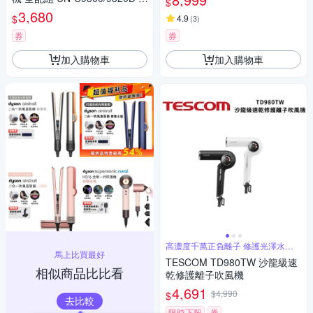
$
W
3,680
$
4.9
(
3
)
券
券
加入購物車
加入購物車
高濃度千萬正負離子 修護光澤水潤
馬上比買最好
髮絲
TESCOM TD980TW 沙龍級速
相似商品比比看
乾修護離子吹風機
4,691
$4,990
$
去比較
限時下殺
券