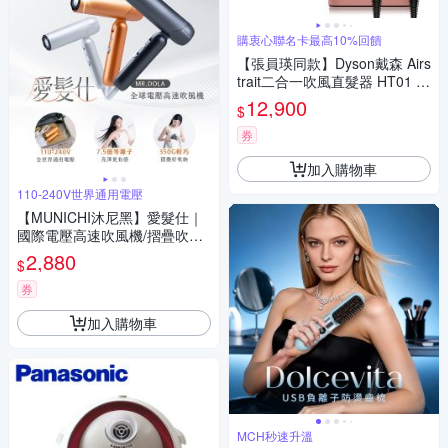
購衷心聯名卡最高10%回饋
【張員瑛同款】Dyson戴森 Airs
trait二合一吹風直髮器 HT01 山
櫻粉 贈原廠架
12,900
$
券
加入購物車
110-240V世界通用電壓
【MUNICHI沐尼黑】愛髮仕｜
國際電壓高速吹風機/摺疊吹風
機 MR.DOLA 多色任選
2,880
$
券
加入購物車
MCH秒速升溫