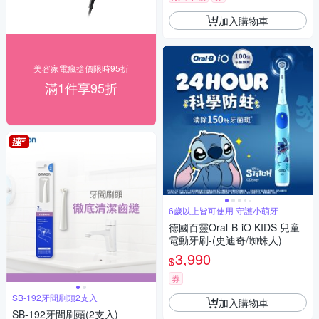
加入購物車
美容家電瘋搶價限時95折
滿1件享95折
6歲以上皆可使用 守護小萌牙
德國百靈Oral-B-iO KIDS 兒童
電動牙刷-(史迪奇/蜘蛛人)
3,990
$
券
SB-192牙間刷頭2支入
加入購物車
SB-192牙間刷頭(2支入)