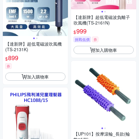
【達新牌】超低電磁波負離子
吹風機(TS-2161N)
999
$
挑戰低價
券
【達新牌】超低電磁波吹風機
(TS-2131K)
加入購物車
899
$
券
加入購物車
【UP101】按摩滾輪_長款(輪