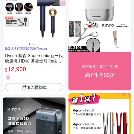
8/3-8/31滿額最高贈Dyson
Dyson 戴森 Supersonic 新一代
吹風機 HD08 普魯士藍 贈收納
架+原廠梳
美容家電｜指定品92折
12,900
$
滿1件享92折
券
加入購物車