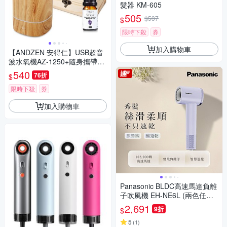
髮器 KM-605
505
$537
$
限時下殺
券
加入購物車
【ANDZEN 安得仁】USB超音
波水氧機AZ-1250+隨身攜帶木
盒(買就送澳洲精油10mlx1瓶/
540
76折
$
薰香機/加濕器/香氛機/擴香機/
負離子)
限時下殺
券
加入購物車
Panasonic BLDC高速馬達負離
子吹風機 EH-NE6L (兩色任選)
快速到貨
2,691
9折
$
5
(
1
)