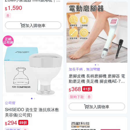
醺紫/拿鐵棕
1,590
$
券
加入購物車
加長手柄，無須彎腰
磨腳皮機 長柄磨腳機 磨腳器 電
動磨足機 美足機 腳皮機AE-71
5
368
81折
$
限時下殺
券
公司貨
加入購物車
SHISEIDO 資生堂 激抗痕冰敷
美容儀(公司貨)
294
89折
$