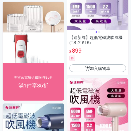
【達新牌】超低電磁波吹風機
(TS-2151K)
899
$
券
加入購物車
美容家電瘋搶價限時85折
滿1件享85折