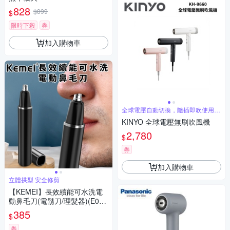
828
$899
$
限時下殺
券
加入購物車
全球電壓自動切換，隨插即吹使用地
區不受限
KINYO 全球電壓無刷吹風機
2,780
$
券
加入購物車
立體拱型 安全修剪
【KEMEI】長效續能可水洗電
動鼻毛刀(電鬍刀/理髮器)(E039
6)
385
$
券