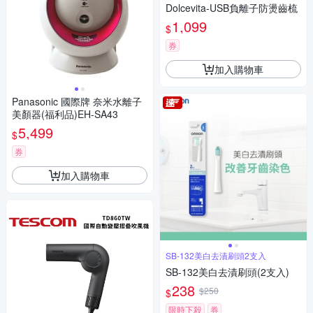
Dolcevita-USB負離子防燙齒梳
1,099
$
券
加入購物車
Panasonic 國際牌 奈米水離子
美顏器(福利品)EH-SA43
5,499
$
券
加入購物車
SB-132美白去漬刷頭2支入
SB-132美白去漬刷頭(2支入)
238
$250
$
限時下殺
券