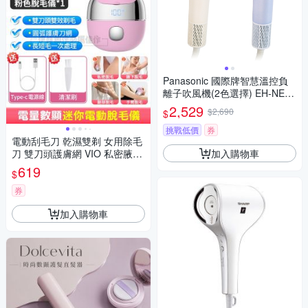
Panasonic 國際牌智慧溫控負
離子吹風機(2色選擇) EH-NE6
M
2,529
$2,690
$
挑戰低價
券
電動刮毛刀 乾濕雙剃 女用除毛
加入購物車
刀 雙刀頭護膚網 VIO 私密腋下
腿部除毛儀 數顯電量 長短毛通
619
$
用 附收納包
券
加入購物車