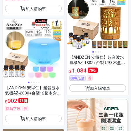
加入購物車
【ANDZEN 安得仁】超音波水
氧機AZ-1802+台製12格木盒
(買就送澳洲精油10mlx5瓶/薰
1,084
76折
$
香機/加濕器/香氛機/擴香機/負
離子)
挑戰低價
券
【ANDZEN 安得仁】超音波水
加入購物車
氧機AZ-2600+台製12格木盒
(買就送澳洲精油10mlx4瓶/薰
902
76折
$
香機/加濕器/香氛機/擴香機/負
離子)
限時下殺
券
加入購物車