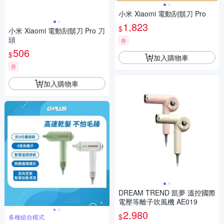
小米 Xiaomi 電動刮鬍刀 Pro
1,823
$
小米 Xiaomi 電動刮鬍刀 Pro 刀
頭
券
506
$
加入購物車
券
加入購物車
DREAM TREND 凱夢 溫控國際
電壓等離子吹風機 AE019
2,980
$
多種組合模式