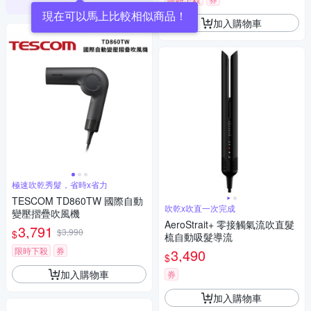
加入購物車
極速吹乾秀髮，省時x省力
TESCOM TD860TW 國際自動
吹乾x吹直一次完成
變壓摺疊吹風機
AeroStrait+ 零接觸氣流吹直髮
3,791
$3,990
$
梳自動吸髮導流
限時下殺
券
3,490
$
加入購物車
券
加入購物車