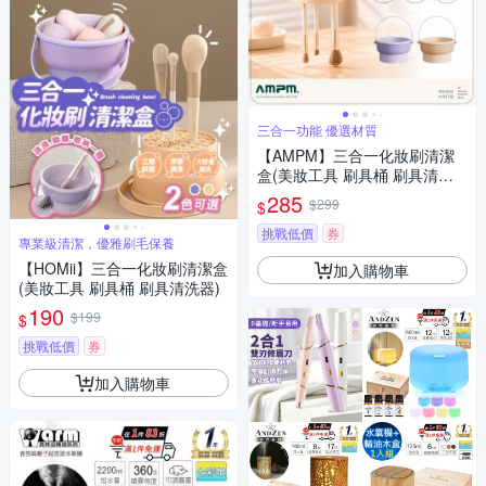
三合一功能 優選材質
【AMPM】三合一化妝刷清潔
盒(美妝工具 刷具桶 刷具清洗
器)
285
$299
$
挑戰低價
券
專業級清潔，優雅刷毛保養
【HOMii】三合一化妝刷清潔盒
加入購物車
(美妝工具 刷具桶 刷具清洗器)
190
$199
$
挑戰低價
券
加入購物車