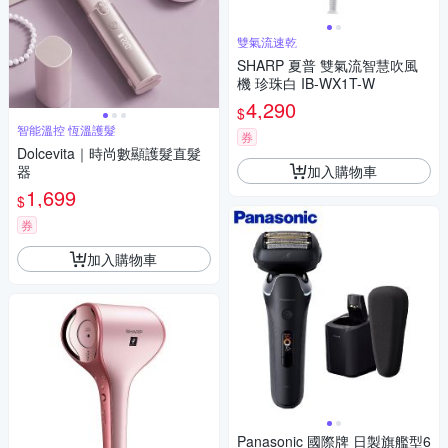
雙氣流速乾
SHARP 夏普 雙氣流智慧吹風
機 珍珠白 IB-WX1T-W
4,290
$
智能溫控 恆溫護髮
券
Dolcevita｜時尚數顯護髮直髮
加入購物車
器
1,699
$
券
加入購物車
Panasonic 國際牌 日製旗艦型6