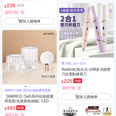
238
$250
$
限時下殺
券
加入購物車
雙刀頭二合一設計
Reddot紅點生活 USB多功能雙
刀頭電動修眉刀
225
76折
$
限時下殺
券
AMIRO Oath 系列化妝鏡通用底座
【AMIRO】Oath系列化妝鏡通
加入購物車
用底座(化妝刷收納版) /LED化
妝鏡/化妝刷盒/美妝鏡座/美容用
493
85折
$
品收納盒/首飾盒
限時下殺
券