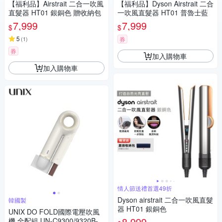
【福利品】Airstrait 二合一吹風
【福利品】Dyson Airstrait 二合
直髮器 HT01 銀銅色 贈收納包
一吹風直髮器 HT01 普魯士藍
7,999
7,999
$
$
5
(
1
)
券
券
加入購物車
加入購物車
情人節送禮首選49折
Dyson airstrait 二合一吹風直髮
韓國製
器 HT01 銀銅色
UNIX DO FOLD國際電壓吹風
8,999
機 全配組 UN-C9300/9320B-T