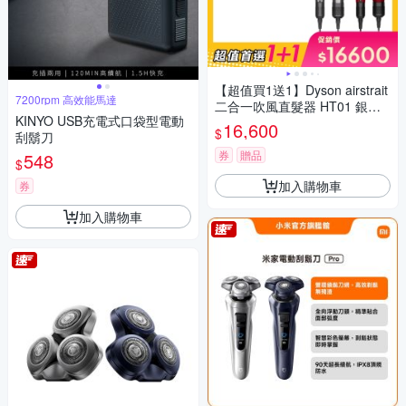
【超值買1送1】Dyson airstrait
7200rpm 高效能馬達
二合一吹風直髮器 HT01 銀銅
KINYO USB充電式口袋型電動
色 贈 HT01 絲絨紅
16,600
$
刮鬍刀
券
贈品
548
$
加入購物車
券
加入購物車