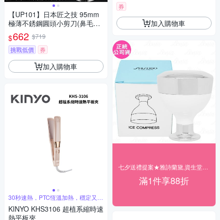
券
【UP101】日本匠之技 95mm
加入購物車
極薄不銹鋼圓頭小剪刀(鼻毛剪
刀 修容剪刀 修眉剪刀/G-2106)
662
$719
$
挑戰低價
券
加入購物車
七夕送禮提案★雅詩蘭黛,資生堂▼結帳88折
滿1件享88折
30秒速熱，PTC恆溫加熱，穩定又安
全
KINYO KHS3106 超植系縮時速
熱平板夾