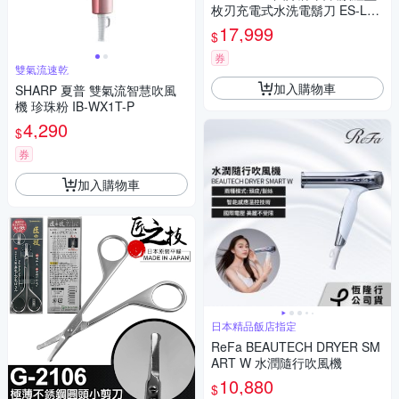
枚刃充電式水洗電鬍刀 ES-L69
0U
17,999
$
券
雙氣流速乾
加入購物車
SHARP 夏普 雙氣流智慧吹風
機 珍珠粉 IB-WX1T-P
4,290
$
券
加入購物車
日本精品飯店指定
ReFa BEAUTECH DRYER SM
ART W 水潤隨行吹風機
10,880
$