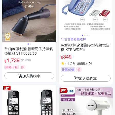
16首音樂鈴聲選擇
Kolin歌林 來電顯示型有線電話
Philips 飛利浦 輕時尚手持蒸氣
機 KTP-WDP01
掛燙機 STH5030/80
349
$
1,739
$1,890
$
4.8
(
59
)
總銷量>100
限時下殺
券
挑戰低價
券
加入購物車
加入購物車