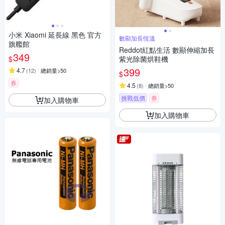
小米 Xiaomi 延長線 黑色 官方
數顯加長恆溫
旗艦館
Reddot紅點生活 數顯伸縮加長
349
$
紫光除菌烘鞋機
399
4.7
(
12
)
總銷量>50
$
券
4.5
(
8
)
總銷量>50
挑戰低價
券
加入購物車
加入購物車