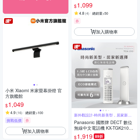
1,099
$
4.8
(
4
)
總銷量>50
券
加入購物車
小米 Xiaomi 米家螢幕掛燈 官
方旗艦館
1,049
$
4.9
(
16
)
總銷量>100
新外觀設計-時尚新美型，居家新選
擇
挑戰低價
券
Panasonic 國際牌 DECT 數位
無線中文電話機 KX-TGK210T
加入購物車
W
1,919
89折
$