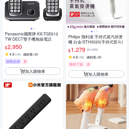
Panasonic國際牌 KX-TGE612
Philips 飛利浦 手持式蒸汽掛燙
TW DECT雙子機無線電話
機 白金/STH3020(手持式熨斗)
2,950
$
1,279
$1,390
$
4.9
(
14
)
總銷量>50
4.8
(
12
)
總銷量>50
挑戰低價
券
限時下殺
券
加入購物車
加入購物車