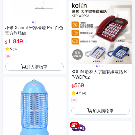
小米 Xiaomi 米家檯燈 Pro 白色
官方旗艦館
1,849
$
5
(
3
)
券
加入購物車
KOLIN 歌林大字鍵有線電話 KT
P-WDP02
569
$
4.5
(
4
)
券
加入購物車