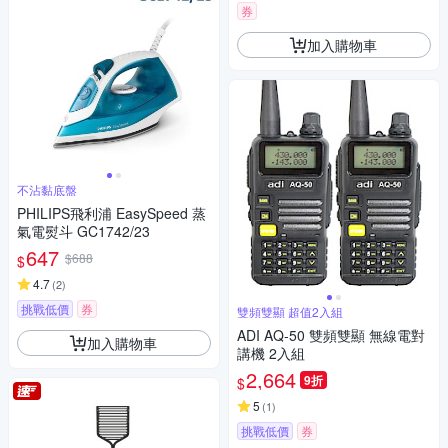
券
加入購物車
不沾黏底盤
PHILIPS飛利浦 EasySpeed 蒸
氣電熨斗 GC1742/23
647
$688
$
4.7
(
2
)
挑戰低價
券
雙頻雙顯 超值2入組
ADI AQ-50 雙頻雙顯 無線電對
加入購物車
講機 2入組
2,664
9折
$
5
(
1
)
挑戰低價
券