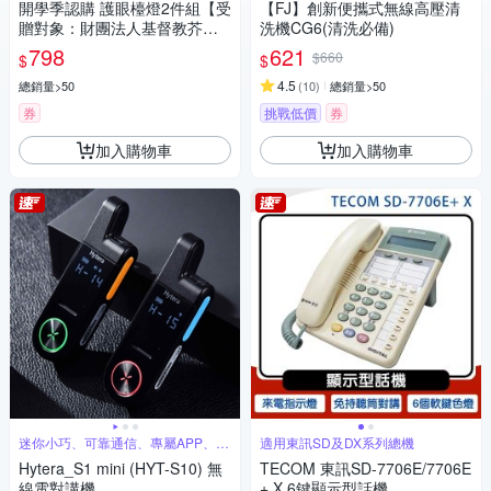
開學季認購 護眼檯燈2件組【受
【FJ】創新便攜式無線高壓清
贈對象：財團法人基督教芥菜
洗機CG6(清洗必備)
種會】(您不會收到商品)
798
621
$660
$
$
4.5
總銷量>50
(
10
)
總銷量>50
券
挑戰低價
券
加入購物車
加入購物車
迷你小巧、可靠通信、專屬APP、超
適用東訊SD及DX系列總機
長待機
Hytera_S1 mini (HYT-S10) 無
TECOM 東訊SD-7706E/7706E
線電對講機
+ X 6鍵顯示型話機