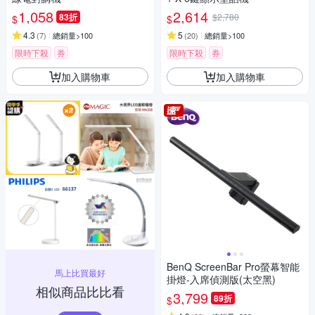
1,058
2,614
83折
$2,780
$
$
4.3
5
(
7
)
總銷量>100
(
20
)
總銷量>100
限時下殺
券
限時下殺
券
加入購物車
加入購物車
BenQ ScreenBar Pro螢幕智能
馬上比買最好
掛燈-入席偵測版(太空黑)
相似商品比比看
3,799
89折
$