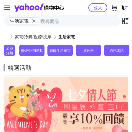
Yahoo購物中心
登入
生活家電
家電/冷氣/視聽/按摩
生活家電
全部
檯燈/照明燈具
智能生活家電
捕蚊燈
通訊電話
分類
精選活動