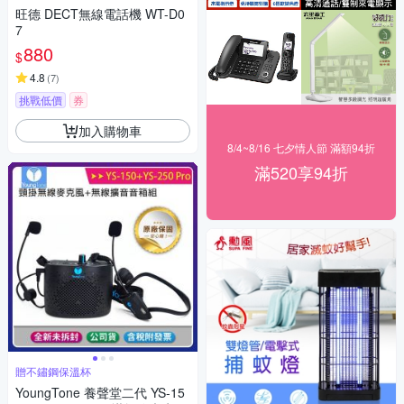
旺德 DECT無線電話機 WT-D0
7
880
$
4.8
(
7
)
挑戰低價
券
加入購物車
8/4~8/16 七夕情人節 滿額94折
滿520享94折
贈不鏽鋼保溫杯
YoungTone 養聲堂二代 YS-15