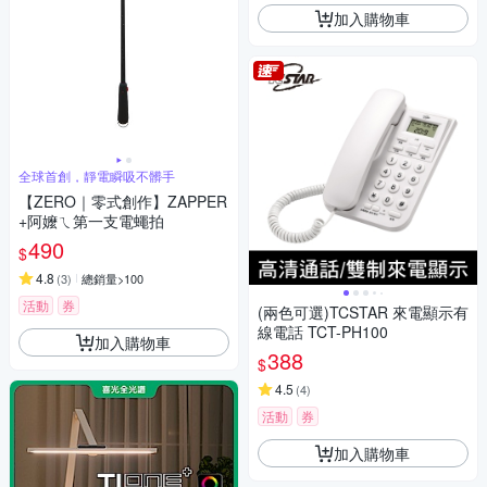
加入購物車
全球首創，靜電瞬吸不髒手
【ZERO｜零式創作】ZAPPER
+阿嬤ㄟ第一支電蠅拍
490
$
4.8
(
3
)
總銷量>100
活動
券
(兩色可選)TCSTAR 來電顯示有
線電話 TCT-PH100
加入購物車
388
$
4.5
(
4
)
活動
券
加入購物車