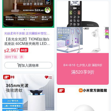
光線柔和不刺眼 諾貝爾眼科雙院長
推薦
【喜光全光譜】TIONE鈦珈白
底座款 60CM座夾兩用 LED護
眼檯燈∣螢幕閱讀 高演色美甲神
2,967
86折
$
燈∣現貨 原廠保固 免運
限時下殺
券
加入購物車
8/4~8/16 七夕情人節 滿額9折
滿520享9折