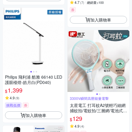
4.7
(
7
)
總銷量>100
券
加入購物車
Philips 飛利浦 酷雅 66140 LED
護眼檯燈-皓月白(PD040)
1,399
$
4.9
(
9
)
3300V瞬間高壓能量電擊
太星電工 打耳蚊A2號輕巧細網
挑戰低價
券
捕蚊拍/電蚊拍/三層網/電池式/
加入購物車
小黑蚊專用 3300V瞬間電擊/輕
129
$
巧
4.9
(
4
)