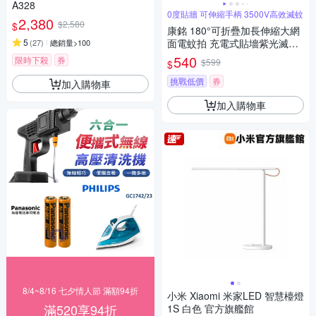
A328
0度貼牆 可伸縮手柄 3500V高效滅蚊
2,380
$2,580
$
康銘 180°可折疊加長伸縮大網
5
面電蚊拍 充電式貼墻紫光滅蚊
(
27
)
總銷量>100
拍 自動誘蚊滅蚊燈 捕蚊器 捕蚊
540
限時下殺
券
$599
$
燈
挑戰低價
券
加入購物車
加入購物車
8/4~8/16 七夕情人節 滿額94折
小米 Xiaomi 米家LED 智慧檯燈
滿520享94折
1S 白色 官方旗艦館