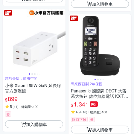
加入購物車
精巧外型，節省空間
馬來西亞製 2年保固
小米 Xiaomi 65W GaN 延長線
官方旗艦館
Panasonic 國際牌 DECT 大螢
幕大按鈕 數位無線電話 KX-TG
899
$
U110
1,341
9折
$
5
(
11
)
總銷量>100
4.9
(
16
)
總銷量>100
券
限時下殺
券
加入購物車
加入購物車