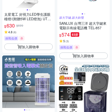
太星電工 好視力LED學生護眼
超大字鍵,超大鈴聲
檯燈/(附贈5W LED燈泡) UTA7
68
SANLUX 台灣三洋 超大字鍵來
630
$699
$
電顯示有線電話機 TEL-857
4.8
(
6
)
574
83折
$
挑戰低價
券
5
(
3
)
加入購物車
挑戰低價
券
加入購物車