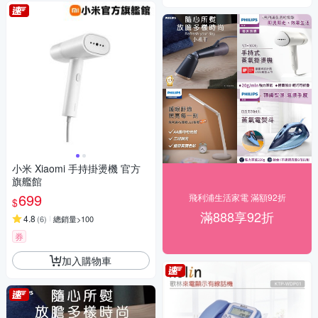
小米 Xiaomi 手持掛燙機 官方
旗艦館
699
飛利浦生活家電 滿額92折
$
滿888享92折
4.8
(
6
)
總銷量>100
券
加入購物車