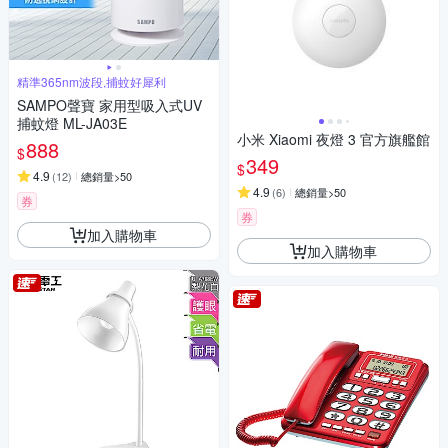
精準365nm波段,捕蚊好犀利
SAMPO聲寶 家用型吸入式UV
捕蚊燈 ML-JA03E
小米 Xiaomi 夜燈 3 官方旗艦館
888
$
349
$
4.9
(
12
)
總銷量>50
4.9
(
6
)
總銷量>50
券
券
加入購物車
加入購物車