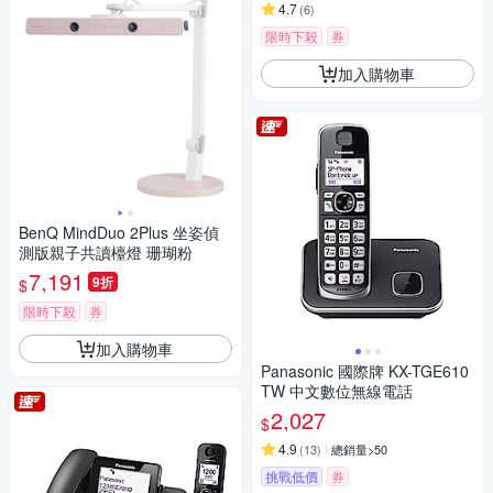
4.7
(
6
)
限時下殺
券
加入購物車
BenQ MindDuo 2Plus 坐姿偵
測版親子共讀檯燈 珊瑚粉
7,191
9折
$
限時下殺
券
加入購物車
Panasonic 國際牌 KX-TGE610
TW 中文數位無線電話
2,027
$
4.9
(
13
)
總銷量>50
挑戰低價
券