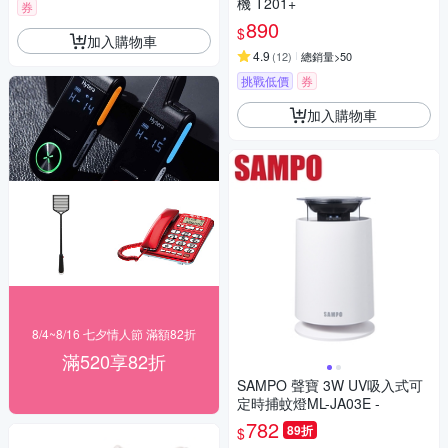
機 T201+
券
890
$
加入購物車
4.9
(
12
)
總銷量>50
挑戰低價
券
加入購物車
8/4~8/16 七夕情人節 滿額82折
滿520享82折
SAMPO 聲寶 3W UV吸入式可
定時捕蚊燈ML-JA03E -
782
89折
$