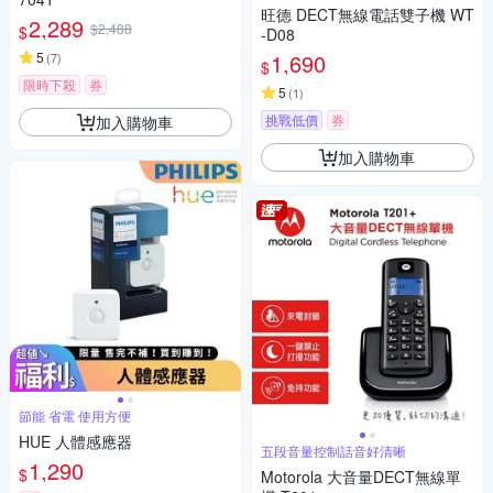
題
旺德 DECT無線電話雙子機 WT
2,289
$2,488
$
-D08
5
1,690
(
7
)
$
限時下殺
券
5
(
1
)
挑戰低價
券
加入購物車
加入購物車
節能 省電 使用方便
HUE 人體感應器
五段音量控制話音好清晰
1,290
$
Motorola 大音量DECT無線單