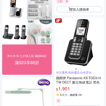
活動
券
加入購物車
8/4~8/16 七夕情人節 滿額88折
滿520享88折
中文選單,免持通話,白色背光
國際牌 Panasonic KX-TGD310
TW DECT 數位無線電話 黑色
1,901
$
4.3
(
5
)
總銷量>50
券