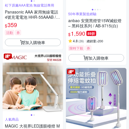
松下原廠AAA電池 無線電話專用
Panasonic AAA 家用無線電話
50年專業製造經驗
4號充電電池 HHR-55AAAB / H
anbao 安寶黑燈管15W滅蚊燈
RMR03 (一組2顆入)
359
$
– 黑科技系列 / AB-9715(白)
1,590
活動
券
89折
$
4.8
(
26
)
總銷量>200
加入購物車
限時下殺
券
加入購物車
人氣商品
MAGIC 大視界LED護眼檯燈 M