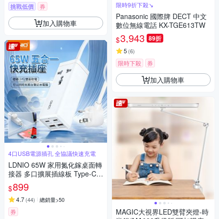
限時9折下殺↘
挑戰低價
券
Panasonic 國際牌 DECT 中文
加入購物車
數位無線電話 KX-TGE613TW
3,943
89折
$
5
(
6
)
限時下殺
券
加入購物車
4口USB電源插孔 全協議快速充電
LDNIO 65W 家用氮化鎵桌面轉
接器 多口擴展插線板 Type-C集
線器 PD快充充電器 USB電源
899
$
延長線 110V
4.7
(
44
)
總銷量>50
MAGIC大視界LED雙臂夾燈-時
券