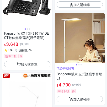
加入購物車
Panasonic KX-TGF310TW DE
CT數位無線電話(親子電話)
3,648
$3,880
$
4.9
(
14
)
總銷量>50
限時下殺
券
加入購物車
頂級學習照明
Bongcom幫康 立式護眼學習燈
L1
4,700
$4,999
$
限時下殺
券
加入購物車