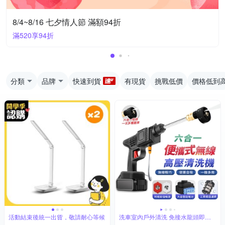
8/4~8/16 七夕情人節 滿額94折
滿520享94折
分類
品牌
快速到貨
有現貨
挑戰低價
價格低到
活動結束後統一出貨，敬請耐心等候
洗車室內戶外清洗 免接水龍頭即可
高壓清洗