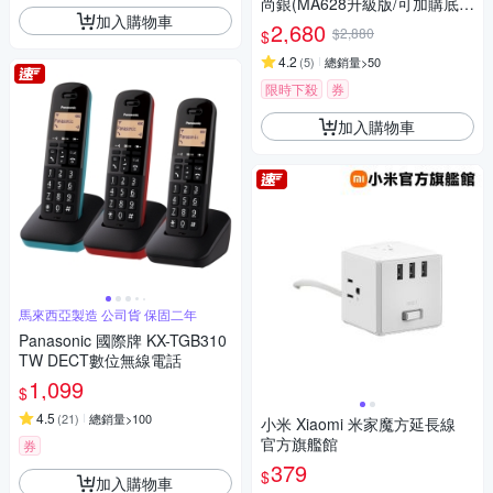
尚銀(MA628升級版/可加購底
加入購物車
座)
2,680
$2,880
$
4.2
(
5
)
總銷量>50
限時下殺
券
加入購物車
馬來西亞製造 公司貨 保固二年
Panasonic 國際牌 KX-TGB310
TW DECT數位無線電話
1,099
$
4.5
(
21
)
總銷量>100
小米 Xiaomi 米家魔方延長線
官方旗艦館
券
379
$
加入購物車