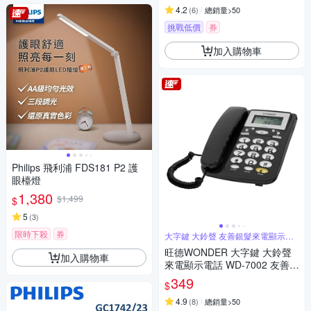
4.2
(
6
)
總銷量>50
挑戰低價
券
加入購物車
Philips 飛利浦 FDS181 P2 護
眼檯燈
1,380
$1,499
$
5
(
3
)
限時下殺
券
大字鍵 大鈴聲 友善銀髮來電顯示電
話
旺德WONDER 大字鍵 大鈴聲
加入購物車
來電顯示電話 WD-7002 友善銀
髮
349
$
4.9
(
8
)
總銷量>50