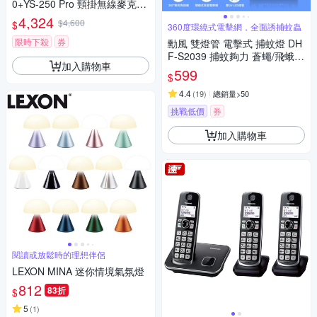
0+YS-250 Pro 頸掛無線麥克風
+無線擴音音箱組
4,324
$4,600
$
360度環繞式電擊網，全面誘捕蚊蟲
限時下殺
券
勳風 雙燈管 電擊式 捕蚊燈 DH
F-S2039 捕蚊夠力 蒼蠅/飛蛾/
加入購物車
小黑蚊/蚊蟲一網打盡
599
$
4.4
(
19
)
總銷量>50
挑戰低價
券
加入購物車
閱讀或放鬆時的理想伴侶
LEXON MINA 迷你情境氣氛燈
812
83折
$
5
(
1
)