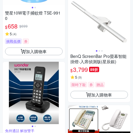
雙星10W電子捕蚊燈 TSE-991
0
658
$699
$
5
(
4
)
挑戰低價
券
加入購物車
BenQ ScreenBar Pro螢幕智能
掛燈-入席偵測版(星辰銀)
3,799
89折
$
5
(
9
)
限時下殺
券
贈品
加入購物車
免持通話 解放雙手