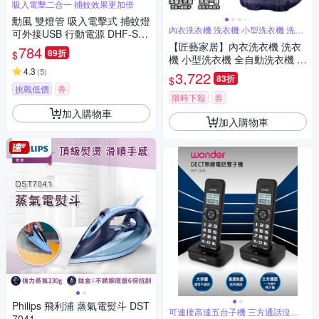
吸入電擊二合一 捕蚊效果更加倍
勳風 雙燈管 吸入電擊式 捕蚊燈
內衣洗衣機 洗衣機 小型洗衣機 洗脫
可外接USB 行動電源 DHF-S21
一體
88
【匠藝家居】內衣洗衣機 洗衣
784
89折
$
機 小型洗衣機 全自動洗衣機 洗
4.3
脫一體 8L 中途可添衣 內桶自
(
5
)
3,722
83折
$
潔-黑色臭氧款
挑戰低價
券
限時下殺
券
加入購物車
加入購物車
Philips 飛利浦 蒸氣電熨斗 DST
可連接高達五台子機 三方通話沒問
7041