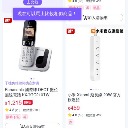
4.9
(
38
)
總銷量>200
去比較
限時下殺
券
贈品
加入購物車
子機免持聽筒擴音對講
Panasonic 國際牌 DECT 數位
無線電話 KX-TGC210TW
小米 Xiaomi 延長線 20W 官方
旗艦館
1,215
89折
$
459
$
4.8
(
20
)
總銷量>100
4.8
(
18
)
總銷量>200
限時下殺
券
券
加入購物車