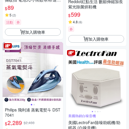
Reddot紅點生活 數顯伸縮加長
捕蚊拍/迷你電蚊拍/巴掌型捕蚊
89
紫光除菌烘鞋機
$
拍
599
$
5
(
2
)
4.8
活動
券
(
6
)
券
加入購物車
加入購物車
Philips 飛利浦 蒸氣電熨斗 DST
7041
美國熱銷白噪音機
2,289
美國LectroFan除噪助眠機/助
$2,488
$
眠器 (白噪音機)