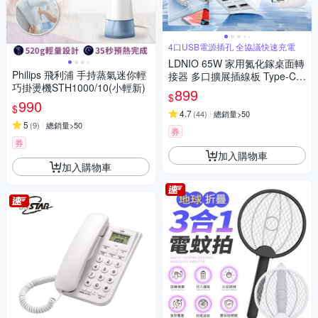
4口USB電源插孔 全協議快速充電
LDNIO 65W 家用氮化鎵桌面轉
Philips 飛利浦 手持蒸氣迷你輕
接器 多口擴展插線板 Type-C集
巧掛燙機STH1000/10(小輕新)
線器 PD快充充電器 USB電源
899
$
延長線 110V
990
$
4.7
(
44
)
總銷量>50
5
(
9
)
總銷量>50
券
券
加入購物車
加入購物車