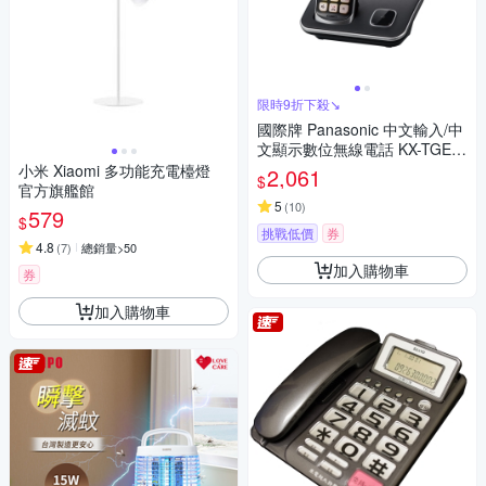
限時9折下殺↘
國際牌 Panasonic 中文輸入/中
文顯示數位無線電話 KX-TGE6
10TWB
小米 Xiaomi 多功能充電檯燈
2,061
$
官方旗艦館
5
(
10
)
579
$
挑戰低價
券
4.8
(
7
)
總銷量>50
加入購物車
券
加入購物車