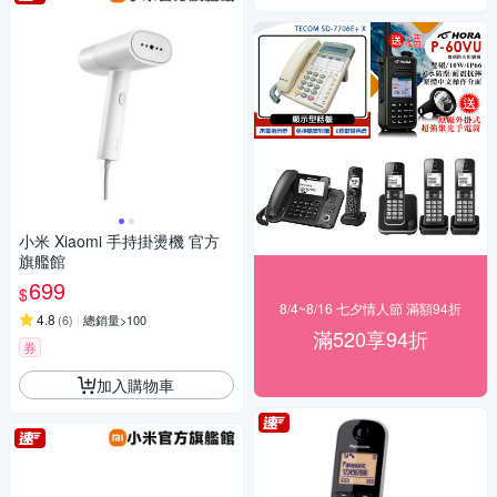
小米 Xiaomi 手持掛燙機 官方
旗艦館
699
$
8/4~8/16 七夕情人節 滿額94折
4.8
(
6
)
總銷量>100
滿520享94折
券
加入購物車