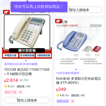
券
加入購物車
適用東訊SD及DX系列總機
TECOM 東訊SD-7706E/7706E
16首音樂鈴聲選擇
+ X 6鍵顯示型話機
Kolin歌林 來電顯示型有線電話
2,614
$2,780
$
機 KTP-WDP01
5
(
20
)
總銷量>100
349
$
限時下殺
券
4.8
(
59
)
總銷量>100
加入購物車
挑戰低價
券