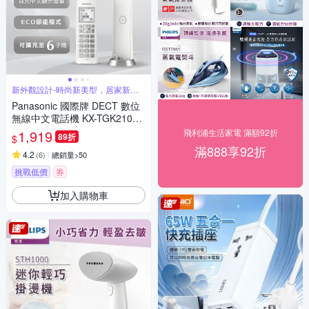
新外觀設計-時尚新美型，居家新選
擇
Panasonic 國際牌 DECT 數位
無線中文電話機 KX-TGK210T
W
1,919
飛利浦生活家電 滿額92折
89折
$
滿888享92折
4.2
(
6
)
總銷量>50
挑戰低價
券
加入購物車