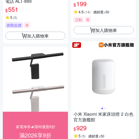
電話 ALT-889
199
$
551
$
4.6
(
14
)
總銷量>50
5
(
5
)
活動
券
挑戰低價
券
加入購物車
加入購物車
小米 Xiaomi 米家床頭燈 2 白色
官方旗艦館
929
家電神券🔥限時優惠9折
$
滿2026享9折
5
(
5
)
總銷量>50