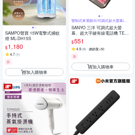
雙制式來電顯示|可調式超大螢幕|超
大字鍵
SANYO 三洋 可調式超大螢
SAMPO聲寶 15W電擊式捕蚊
幕、超大字鍵有線電話機 TEL-
燈 ML-DH15S
827(三色可選)
551
$
1,180
$
4.9
(
9
)
總銷量>50
4.7
(
1
)
券
券
加入購物車
加入購物車