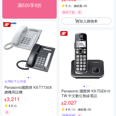
滿520享9折
5
(
8
)
總銷量>50
限時下殺
券
加入購物車
台灣松下公司貨
Panasonic國際牌 KX-T7730X
Panasonic 國際牌 KX-TGE610
總機用話機
TW 中文數位無線電話
3,211
$
2,027
$
4.9
(
8
)
4.9
(
13
)
總銷量>50
券
挑戰低價
券