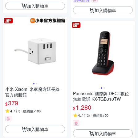
加入購物車
加入購物車
小米 Xiaomi 米家魔方延長線
Panasonic 國際牌 DECT數位
官方旗艦館
無線電話 KX-TGB310TW
379
$
1,280
$
4.7
(
7
)
總銷量>100
4.7
(
12
)
總銷量>50
券
券
加入購物車
加入購物車