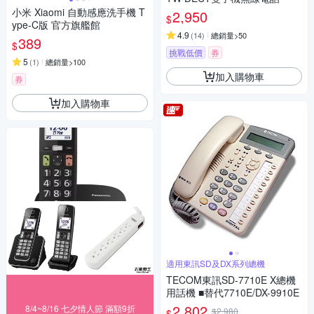
小米 Xiaomi 自動感應洗手機 T
2,950
$
ype-C版 官方旗艦館
4.9
(
14
)
總銷量>50
389
$
挑戰低價
券
5
(
1
)
總銷量>100
加入購物車
券
加入購物車
適用東訊SD及DX系列總機
TECOM東訊SD-7710E X總機
用話機 ■替代7710E/DX-9910E
2,802
8/4~8/16 七夕情人節 滿額9折
$2,980
$