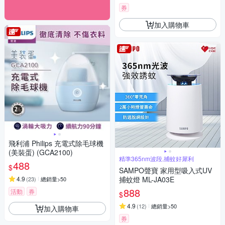
券
加入購物車
飛利浦 Philips 充電式除毛球機
(美裝蛋) (GCA2100)
精準365nm波段,捕蚊好犀利
488
$
SAMPO聲寶 家用型吸入式UV
4.9
捕蚊燈 ML-JA03E
(
23
)
總銷量>50
888
活動
券
$
4.9
(
12
)
總銷量>50
加入購物車
券