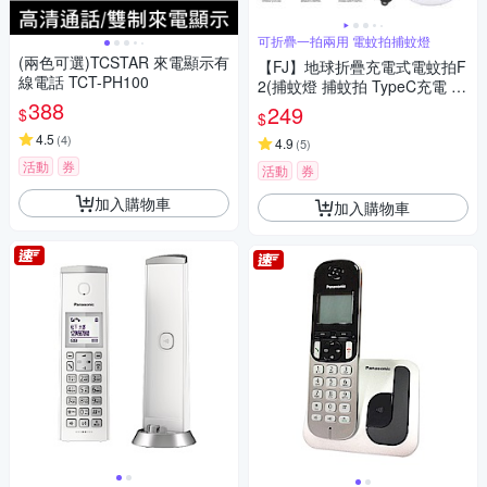
可折疊一拍兩用 電蚊拍捕蚊燈
(兩色可選)TCSTAR 來電顯示有
【FJ】地球折疊充電式電蚊拍F
線電話 TCT-PH100
2(捕蚊燈 捕蚊拍 TypeC充電 可
388
折疊 電擊)
249
$
$
4.5
(
4
)
4.9
(
5
)
活動
券
活動
券
加入購物車
加入購物車