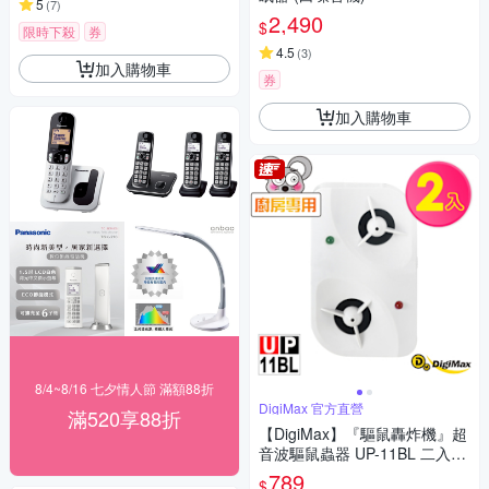
5
(
7
)
2,490
$
限時下殺
券
4.5
(
3
)
加入購物車
券
加入購物車
8/4~8/16 七夕情人節 滿額88折
DigiMax 官方直營
滿520享88折
【DigiMax】『驅鼠轟炸機』超
音波驅鼠蟲器 UP-11BL 二入組
[有效空間90坪] [超音波驅鼠]
789
$