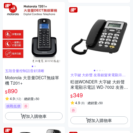
五段音量控制話音好清晰
大字鍵 大鈴聲 友善銀髮來電顯示電
Motorola 大音量DECT無線單
話
旺德WONDER 大字鍵 大鈴聲
機 T201+
來電顯示電話 WD-7002 友善銀
890
$
髮
349
$
4.9
(
12
)
總銷量>50
4.9
(
8
)
總銷量>50
挑戰低價
券
券
加入購物車
加入購物車