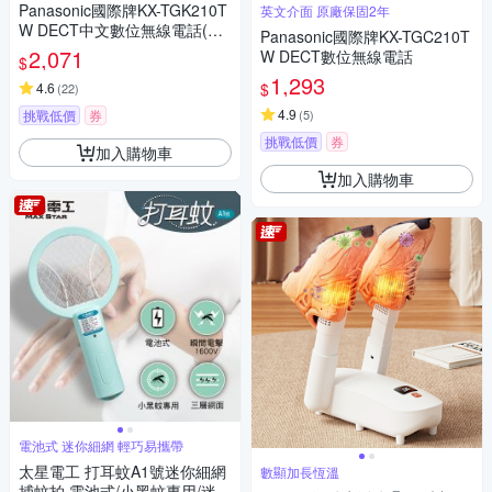
Panasonic國際牌KX-TGK210T
英文介面 原廠保固2年
W DECT中文數位無線電話(公
Panasonic國際牌KX-TGC210T
司貨)
2,071
W DECT數位無線電話
$
1,293
$
4.6
(
22
)
4.9
挑戰低價
券
(
5
)
挑戰低價
券
加入購物車
加入購物車
電池式 迷你細網 輕巧易攜帶
太星電工 打耳蚊A1號迷你細網
數顯加長恆溫
捕蚊拍 電池式/小黑蚊專用/迷你