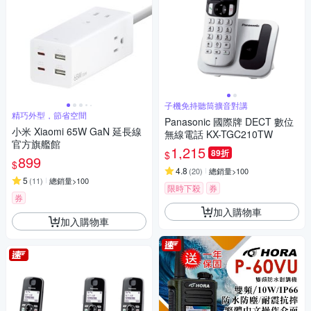
子機免持聽筒擴音對講
精巧外型，節省空間
Panasonic 國際牌 DECT 數位
小米 Xiaomi 65W GaN 延長線
無線電話 KX-TGC210TW
官方旗艦館
1,215
89折
$
899
$
4.8
(
20
)
總銷量>100
5
(
11
)
總銷量>100
限時下殺
券
券
加入購物車
加入購物車