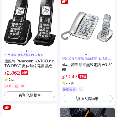
中文選單,免持通話,白色背光
雙制式來電顯示 助聽電話18dB音量
國際牌 Panasonic KX-TGD312
調整
aiwa 愛華 助聽無線電話 AG-80
TW DECT 數位無線電話 黑色
99
2,862
9折
$
2,042
83折
$
5
(
2
)
4.9
(
8
)
限時下殺
券
挑戰低價
券
加入購物車
加入購物車