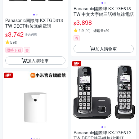
Panasonic國際牌 KX-TGE613
TW 中文大字鍵三話機無線電話
Panasonic國際牌 KX-TGD313
3,898
$
TW DECT數位無線電話
4.9
(
20
)
總銷量>50
3,742
$3,980
$
券
5
(
6
)
加入購物車
限時下殺
券
加入購物車
Panasonic國際牌 KX-TGE612
TW DECT雙子機無線電話