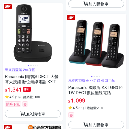
加入購物車
馬來西亞製 2年保固
Panasonic 國際牌 DECT 大螢
馬來西亞製造 公司貨 保固二年
幕大按鈕 數位無線電話 KX-TG
U110
Panasonic 國際牌 KX-TGB310
1,341
9折
$
TW DECT數位無線電話
4.9
(
16
)
總銷量>100
1,099
$
限時下殺
券
4.5
(
21
)
總銷量>100
加入購物車
券
加入購物車