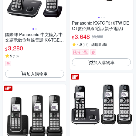
Panasonic KX-TGF310TW DE
CT數位無線電話(親子電話)
國際牌 Panasonic 中文輸入/中
3,648
$3,880
$
文顯示數位無線電話 KX-TGE6
4.9
(
14
)
總銷量>50
12TWB
3,280
$
限時下殺
券
5
(
13
)
加入購物車
券
加入購物車