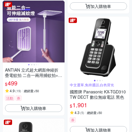
加入購物車
ANTIAN 立式超大網面伸縮折
疊電蚊拍 二合一兩用捕蚊拍+捕
蚊燈 USB充電式滅蚊器
499
$
中文選單,免持通話,白色背光
4.9
(
19
)
總銷量>50
國際牌 Panasonic KX-TGD310
TW DECT 數位無線電話 黑色
活動
券
1,901
$
加入購物車
4.3
(
5
)
總銷量>50
券
加入購物車