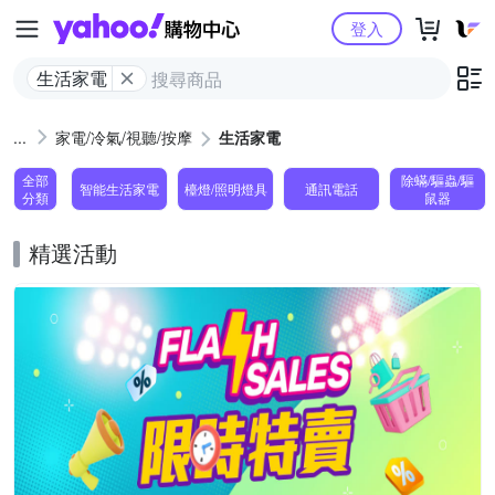
Yahoo購物中心
登入
生活家電
家電/冷氣/視聽/按摩
生活家電
全部
除蟎/驅蟲/驅
智能生活家電
檯燈/照明燈具
通訊電話
分類
鼠器
精選活動