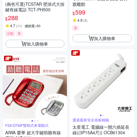
(兩色可選)TCSTAR 壁掛式大按
旗艦館
鍵有線電話 TCT-PH500
599
$
288
$
4.9
(
3
)
4.7
(
11
)
總銷量>50
券
活動
券
加入購物車
加入購物車
通過最新安全規範檢驗
FSK/DTMF雙制式來電顯示
太星電工 電腦線一開六插延長
AIWA 愛華 超大字鍵助聽有線
線((3P15A4尺)) OCB61304