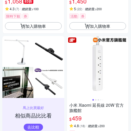
1,058
1,450
83折
$
$
4.3
5
(
7
)
總銷量>100
(
22
)
總銷量>200
限時下殺
券
活動
券
加入購物車
加入購物車
小米 Xiaomi 延長線 20W 官方
馬上比買最好
旗艦館
相似商品比比看
459
$
4.8
(
18
)
總銷量>200
去比較