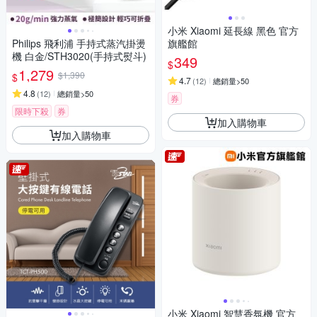
小米 Xiaomi 延長線 黑色 官方
Philips 飛利浦 手持式蒸汽掛燙
旗艦館
機 白金/STH3020(手持式熨斗)
349
$
1,279
$1,390
$
4.7
(
12
)
總銷量>50
4.8
(
12
)
總銷量>50
券
限時下殺
券
加入購物車
加入購物車
小米 Xiaomi 智慧香氛機 官方