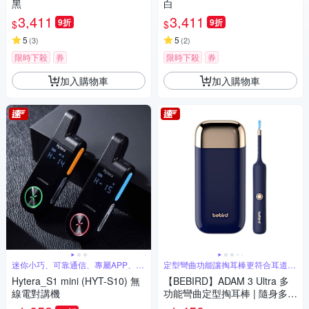
黑
白
3,411
3,411
9折
9折
$
$
5
5
(
3
)
(
2
)
限時下殺
券
限時下殺
券
加入購物車
加入購物車
迷你小巧、可靠通信、專屬APP、超
定型彎曲功能讓掏耳棒更符合耳道曲
長待機
線
Hytera_S1 mini (HYT-S10) 無
【BEBIRD】ADAM 3 Ultra 多
線電對講機
功能彎曲定型掏耳棒 | 隨身多功
能配件盒獨家豪華版