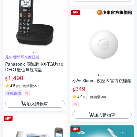
最新機型 馬來西亞製
Panasonic 國際牌 KX-TGU110
DECT數位無線電話
1,490
$
小米 Xiaomi 夜燈 3 官方旗艦館
4.5
(
2
)
總銷量>50
349
$
挑戰低價
券
4.9
(
6
)
總銷量>50
加入購物車
券
加入購物車