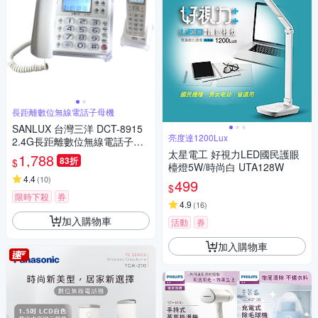
長距離數位無線電話子母機
SANLUX 台灣三洋 DCT-8915
亮度達1200Lux
2.4G長距離數位無線電話子母
機
太星電工 好視力LED國民護眼
1,788
83折
$
檯燈5W/時尚白 UTA128W
4.4
(
10
)
499
$
限時下殺
券
4.9
(
16
)
加入購物車
活動
券
加入購物車