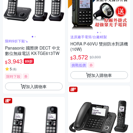
送原廠手電筒/台廠精製
限時9折下殺↘
HORA P-60VU 雙頻防水對講機
Panasonic 國際牌 DECT 中文
(10W)
數位無線電話 KX-TGE613TW
3,572
$3,800
$
3,943
89折
$
挑戰低價
券
5
(
6
)
加入購物車
限時下殺
券
加入購物車