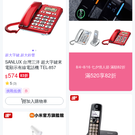
超大字鍵,超大鈴聲
SANLUX 台灣三洋 超大字鍵來
電顯示有線電話機 TEL-857
8/4~8/16 七夕情人節 滿額82折
574
滿520享82折
83折
$
5
(
3
)
挑戰低價
券
加入購物車