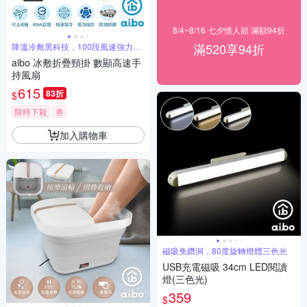
8/4~8/16 七夕情人節 滿額94折
滿520享94折
降溫冷敷黑科技，100段風速強力消
暑
aibo 冰敷折疊頸掛 數顯高速手
持風扇
615
83折
$
限時下殺
券
加入購物車
磁吸免鑽洞，80度旋轉燈體三色光
USB充電磁吸 34cm LED閱讀
燈(三色光)
359
$