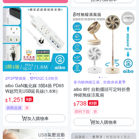
2P,3P雙插座，雙PDQC 3,0快充
多功能伸縮立扇，吹散炎炎夏季
aibo GaN氮化鎵 3開4插 PD65
aibo 8吋 自動擺頭可定時折疊
W超閃充USB延長線(1.8米)
伸縮無線涼風扇
1,251
9折
$
738
83折
$
挑戰低價
券
限時下殺
券
加入購物車
加入購物車