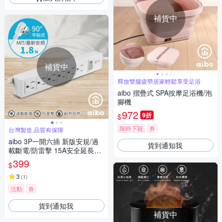
補貨中
補貨中
釋放雙腿疲勞居家輕鬆享受足浴
aibo 摺疊式 SPA按摩足浴機/泡
腳機
972
9折
$
限時下殺
券
台灣製造,品質有保障
aibo 3P一開六插 新版安規/過
貨到通知我
載斷電/防雷擊 15A安全延長線
(扁插)-1.8米
399
$
3
(
1
)
活動
券
貨到通知我
補貨中