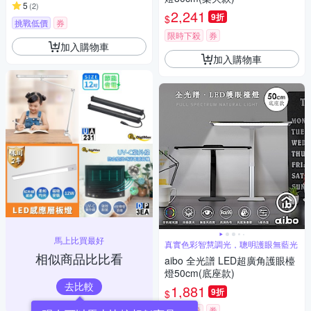
5
(
2
)
2,241
9折
$
挑戰低價
券
限時下殺
券
加入購物車
加入購物車
馬上比買最好
真實色彩智慧調光，聰明護眼無藍光
相似商品比比看
aibo 全光譜 LED超廣角護眼檯
燈50cm(底座款)
去比較
1,881
9折
$
限時下殺
券