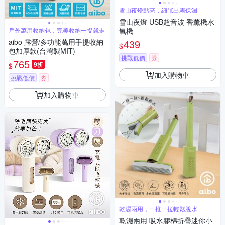
雪山夜燈點亮，細膩出霧保濕
雪山夜燈 USB超音波 香薰機水
戶外萬用收納包，完美收納一提就走
氧機
aibo 露營/多功能萬用手提收納
439
$
包加厚款(台灣製MIT)
挑戰低價
券
765
9折
$
加入購物車
挑戰低價
券
加入購物車
乾濕兩用，一推一拉輕鬆脫水
乾濕兩用 吸水膠棉折疊迷你小