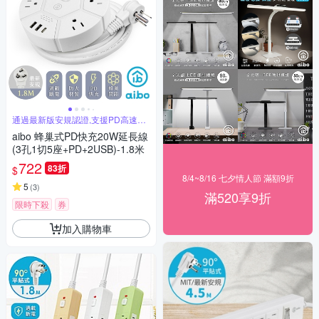
通過最新版安規認證,支援PD高速充
電
aibo 蜂巢式PD快充20W延長線
(3孔1切5座+PD+2USB)-1.8米
722
83折
$
8/4~8/16 七夕情人節 滿額9折
5
(
3
)
滿520享9折
限時下殺
券
加入購物車