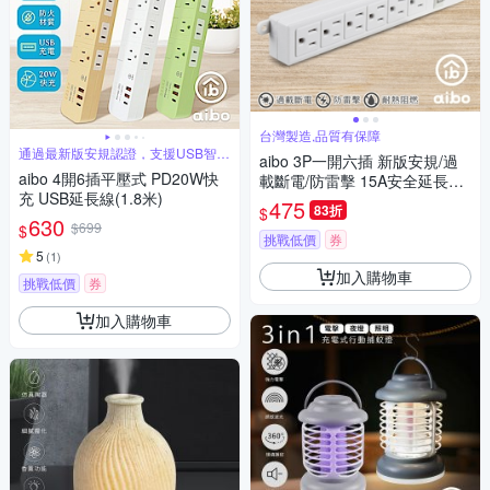
台灣製造,品質有保障
通過最新版安規認證，支援USB智慧
aibo 3P一開六插 新版安規/過
充電
aibo 4開6插平壓式 PD20W快
載斷電/防雷擊 15A安全延長線
充 USB延長線(1.8米)
(扁插)-4.5米
475
83折
$
630
$699
$
挑戰低價
券
5
(
1
)
加入購物車
挑戰低價
券
加入購物車