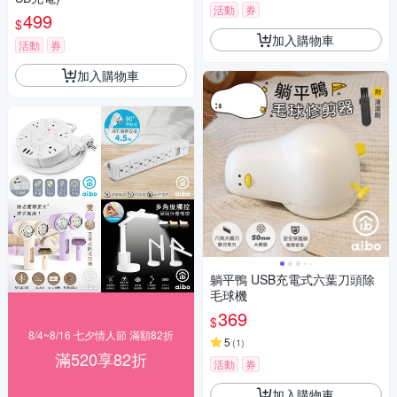
活動
券
499
$
加入購物車
活動
券
加入購物車
躺平鴨 USB充電式六葉刀頭除
毛球機
369
$
8/4~8/16 七夕情人節 滿額82折
5
(
1
)
滿520享82折
活動
券
加入購物車