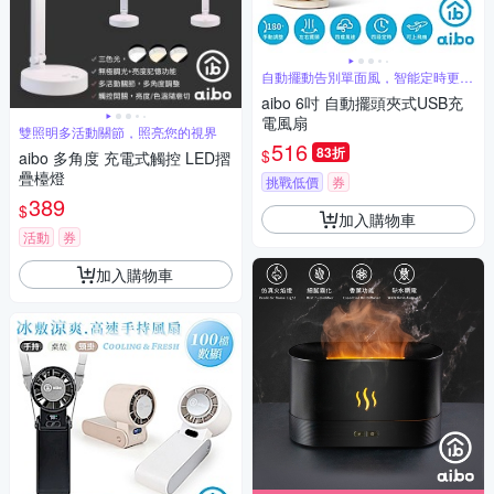
自動擺動告別單面風，智能定時更省
心
aibo 6吋 自動擺頭夾式USB充
電風扇
雙照明多活動關節，照亮您的視界
516
83折
$
aibo 多角度 充電式觸控 LED摺
疊檯燈
挑戰低價
券
389
$
加入購物車
活動
券
加入購物車