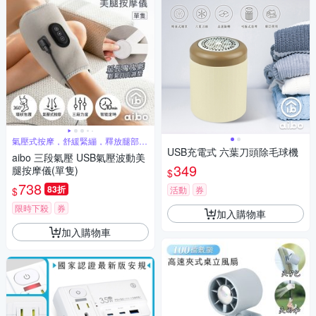
氣壓式按摩，舒緩緊繃，釋放腿部疲
勞
USB充電式 六葉刀頭除毛球機
aibo 三段氣壓 USB氣壓波動美
349
腿按摩儀(單隻)
$
738
83折
活動
券
$
限時下殺
券
加入購物車
加入購物車