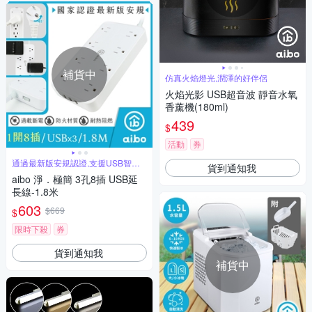
補貨中
仿真火焰燈光,潤澤的好伴侶
火焰光影 USB超音波 靜音水氧
香薰機(180ml)
439
$
活動
券
通過最新版安規認證,支援USB智慧
貨到通知我
充電
aibo 淨．極簡 3孔8插 USB延
長線-1.8米
603
$669
$
限時下殺
券
貨到通知我
補貨中