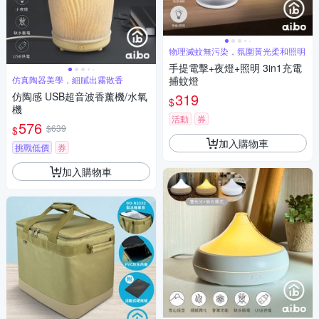
物理滅蚊無污染，氛圍黃光柔和照明
手提電擊+夜燈+照明 3in1充電
仿真陶器美學，細膩出霧散香
捕蚊燈
仿陶感 USB超音波香薰機/水氧
319
$
機
活動
券
576
$639
$
加入購物車
挑戰低價
券
加入購物車