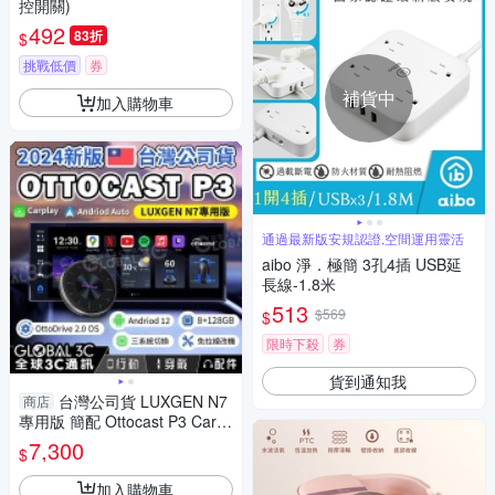
控開關)
492
83折
$
挑戰低價
券
補貨中
加入購物車
通過最新版安規認證,空間運用靈活
aibo 淨．極簡 3孔4插 USB延
長線-1.8米
513
$569
$
限時下殺
券
貨到通知我
台灣公司貨 LUXGEN N7
商店
專用版 簡配 Ottocast P3 Carpl
ay 車用安卓機 安卓盒
7,300
$
加入購物車