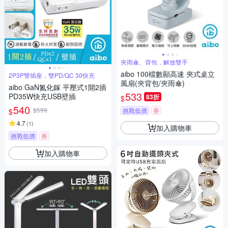
夾雨傘、背包，解放雙手
aibo 100檔數顯高速 夾式桌立
2P3P雙插座，雙PD/QC 30快充
風扇(夾背包/夾雨傘)
aibo GaN氮化鎵 平壓式1開2插
533
PD35W快充USB壁插
83折
$
540
$599
挑戰低價
券
$
4.7
(
1
)
加入購物車
挑戰低價
券
加入購物車