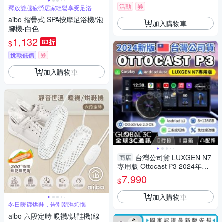
活動
券
釋放雙腿疲勞居家輕鬆享受足浴
aibo 摺疊式 SPA按摩足浴機/泡
加入購物車
腳機-白色
1,132
83折
$
挑戰低價
券
加入購物車
台灣公司貨 LUXGEN N7
商店
專用版 Ottocast P3 2024年新
款 Carplay 車用安卓機 安卓盒
7,990
$
納智捷
加入購物車
冬日暖襪烘鞋，告別潮濕煩惱
aibo 六段定時 暖襪/烘鞋機(線