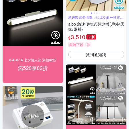
急速製冰盡情喝，沁涼冷飲一杯接一
杯
aibo 急速便攜式製冰機(戶外/居
家/露營)
3,510
83折
$
限時下殺
券
貨到通知我
8/4~8/16 七夕情人節 滿額82折
滿520享82折
補貨中