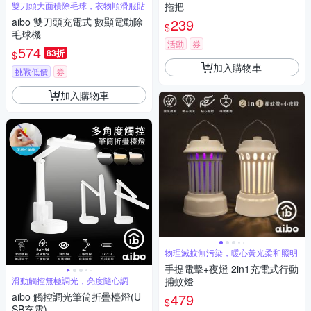
雙刀頭大面積除毛球，衣物順滑服貼
拖把
aibo 雙刀頭充電式 數顯電動除
239
$
毛球機
活動
券
574
83折
$
加入購物車
挑戰低價
券
加入購物車
物理滅蚊無污染，暖心黃光柔和照明
手提電擊+夜燈 2in1充電式行動
滑動觸控無極調光，亮度隨心調
捕蚊燈
aibo 觸控調光筆筒折疊檯燈(U
479
$
SB充電)