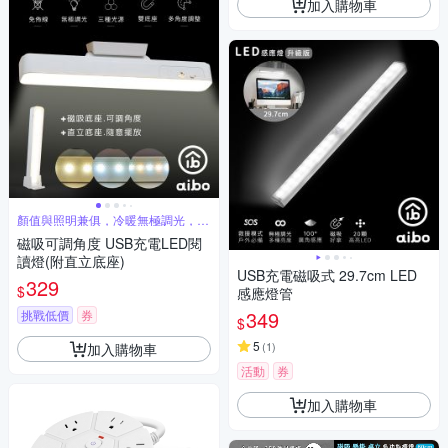
加入購物車
顏值與照明兼俱，冷暖無極調光，磁
吸易拆
磁吸可調角度 USB充電LED閱
讀燈(附直立底座)
USB充電磁吸式 29.7cm LED
329
$
感應燈管
349
挑戰低價
券
$
5
(
1
)
加入購物車
活動
券
加入購物車