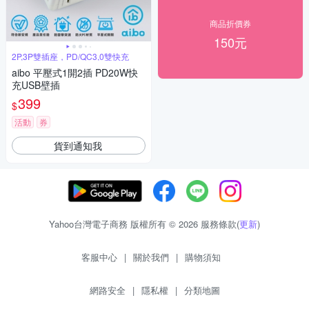
商品折價券
150元
2P,3P雙插座，PD/QC3,0雙快充
aibo 平壓式1開2插 PD20W快
充USB壁插
399
$
活動
券
貨到通知我
Yahoo台灣電子商務 版權所有 © 2026 服務條款(
更新
)
客服中心
|
關於我們
|
購物須知
網路安全
|
隱私權
|
分類地圖