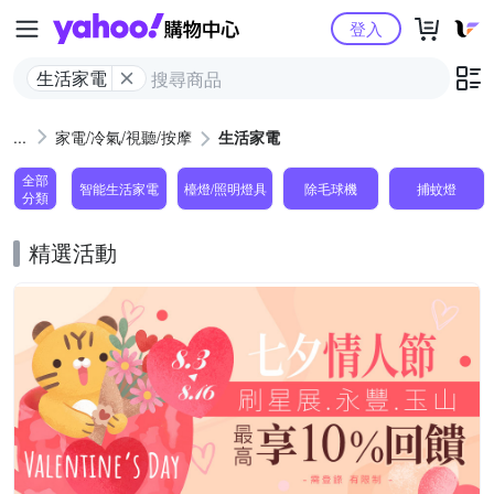
Yahoo購物中心
登入
生活家電
家電/冷氣/視聽/按摩
生活家電
全部
智能生活家電
檯燈/照明燈具
除毛球機
捕蚊燈
分類
精選活動