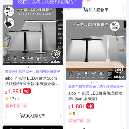
現在可以馬上比較相似商品！
加入購物車
真實色彩智慧調光，聰明護眼無藍光
aibo 全光譜 LED超廣角50cm
護眼檯燈(底座款/桌夾款兩款選
真實色彩智慧調光，聰明護眼無藍光
擇)
1,881
9折
$
aibo 全光譜 LED超廣角護眼檯
燈50cm(桌夾款)
4.7
(
1
)
1,881
限時下殺
券
9折
$
5
(
2
)
加入購物車
限時下殺
券