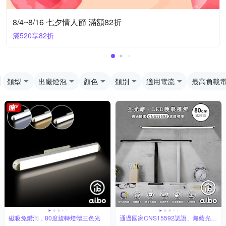
8/4~8/16 七夕情人節 滿額82折
滿520享82折
類型
出廠燈泡
顏色
類別
適用電流
最高負載
磁吸免鑽洞，80度旋轉燈體三色光
通過國家CNS15592認證、無藍光危
害