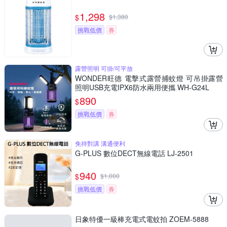
1,298
$
$
1,380
挑戰低價
券
露營照明 可掛/可平放
WONDER旺德 電擊式露營捕蚊燈 可吊掛露營
照明USB充電IPX6防水兩用便攜 WH-G24L
890
$
挑戰低價
券
免持對講 溝通便利
G-PLUS 數位DECT無線電話 LJ-2501
940
$
$
1,000
挑戰低價
券
日象特優一級棒充電式電蚊拍 ZOEM-5888