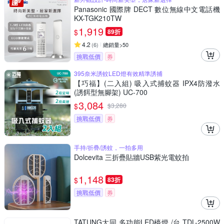
Panasonic 國際牌 DECT 數位無線中文電話機
KX-TGK210TW
1,919
$
89折
4.2
(
6
)
總銷量>50
挑戰低價
券
395奈米誘蚊LED燈有效精準誘捕
【巧福】(二入組) 吸入式捕蚊器 IPX4防潑水
(誘餌型無腳架) UC-700
3,084
$
$
3,280
挑戰低價
券
手持/折疊/誘蚊，一拍多用
Dolcevita 三折疊貼牆USB紫光電蚊拍
1,148
$
83折
挑戰低價
券
TATUNG大同 多功能LED檯燈 /台 TDL-2500W