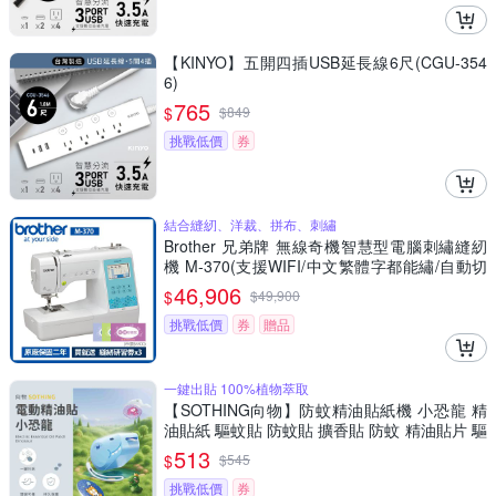
【KINYO】五開四插USB延長線6尺(CGU-354
6)
765
$
$
849
挑戰低價
券
結合縫紉、洋裁、拼布、刺繡
Brother 兄弟牌 無線奇機智慧型電腦刺繡縫紉
機 M-370(支援WIFI/中文繁體字都能繡/自動切
線)
46,906
$
$
49,900
挑戰低價
券
贈品
一鍵出貼 100%植物萃取
【SOTHING向物】防蚊精油貼紙機 小恐龍 精
油貼紙 驅蚊貼 防蚊貼 擴香貼 防蚊 精油貼片 驅
蚊貼片 植物精油貼 小黑蚊
513
$
$
545
挑戰低價
券