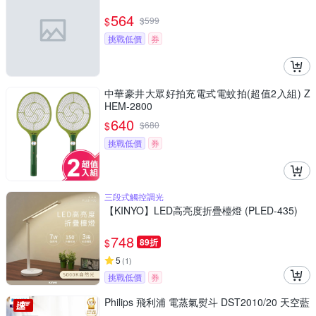
564
$
$
599
挑戰低價
券
中華豪井大眾好拍充電式電蚊拍(超值2入組) Z
HEM-2800
640
$
$
680
挑戰低價
券
三段式觸控調光
【KINYO】LED高亮度折疊檯燈 (PLED-435)
748
$
89折
5
(
1
)
挑戰低價
券
Philips 飛利浦 電蒸氣熨斗 DST2010/20 天空藍