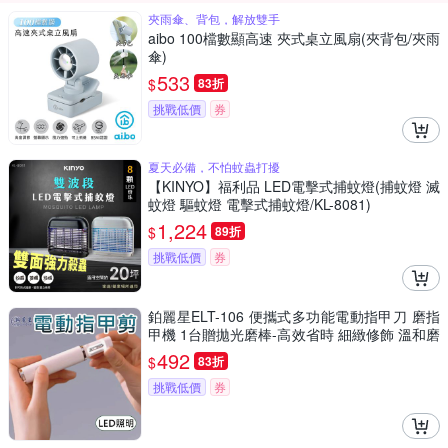
夾雨傘、背包，解放雙手
aibo 100檔數顯高速 夾式桌立風扇(夾背包/夾雨
傘)
533
$
83折
挑戰低價
券
夏天必備，不怕蚊蟲打擾
【KINYO】福利品 LED電擊式捕蚊燈(捕蚊燈 滅
蚊燈 驅蚊燈 電擊式捕蚊燈/KL-8081)
1,224
$
89折
挑戰低價
券
鉑麗星ELT-106 便攜式多功能電動指甲刀 磨指
甲機 1台贈拋光磨棒-高效省時 細緻修飾 溫和磨
甲 寶寶指甲刀 LED照明指甲搓刀 安全快速
492
$
83折
挑戰低價
券