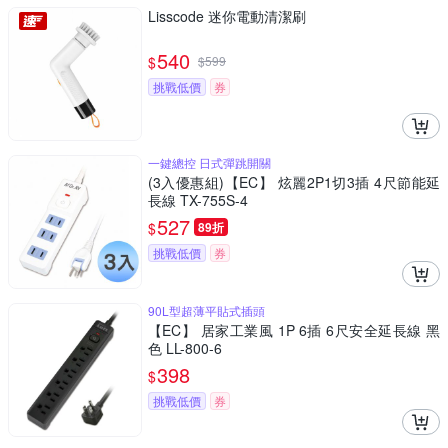
Lisscode 迷你電動清潔刷
540
$
$
599
挑戰低價
券
一鍵總控 日式彈跳開關
(3入優惠組)【EC】 炫麗2P1切3插 4尺節能延
長線 TX-755S-4
527
$
89折
挑戰低價
券
90L型超薄平貼式插頭
【EC】 居家工業風 1P 6插 6尺安全延長線 黑
色 LL-800-6
398
$
挑戰低價
券