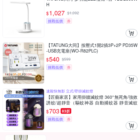
H
1,027
$
$
1,092
挑戰低價
券
【TATUNG大同】按壓式1開2插3P+2P PD35W
-USB充電座(WO-R82PLC)
540
$
$
599
挑戰低價
券
速殺快無影 立式/壁掛滅蚊燈
【匠藝家居】家用掛牆滅蚊燈 360°無死角/強效
誘蚊/超靜音（驅蚊神器 自動捕蚊器 靜音滅蚊
燈）白色充電款
703
$
83折
挑戰低價
券