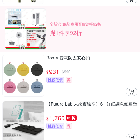
父親節加碼! 車用百貨結帳92折
滿1件享92折
Roam 智慧防丟安心扣
931
$
$
990
挑戰低價
券
【Future Lab.未來實驗室】S1 好眠調息氣壓墊
1,760
$
89折
挑戰低價
券