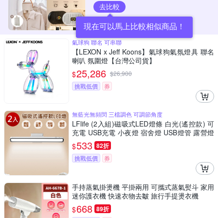
去比較
現在可以馬上比較相似商品！
氣球狗 聯名 可串聯
【LEXON x Jeff Koons】氣球狗氣氛燈具 聯名
喇叭 氛圍燈【台灣公司貨】
25,286
$
$
26,900
挑戰低價
券
無藍光無頻閃 三檔調色 可調節角度
LFlife (2入組)磁吸式LED燈條 白光(遙控款) 可
充電 USB充電 小夜燈 宿舍燈 USB燈管 露營燈
檯燈 化妝燈 磁吸燈 樂豐生活
533
$
82折
挑戰低價
券
手持蒸氣掛燙機 平掛兩用 可攜式蒸氣熨斗 家用
迷你護衣機 快速衣物去皺 旅行手提燙衣機
668
$
89折