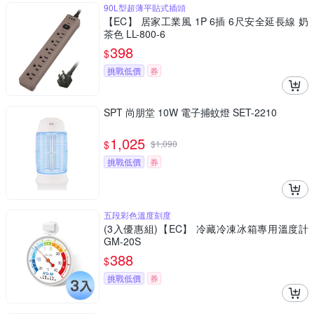
90L型超薄平貼式插頭
【EC】 居家工業風 1P 6插 6尺安全延長線 奶
茶色 LL-800-6
398
$
挑戰低價
券
SPT 尚朋堂 10W 電子捕蚊燈 SET-2210
1,025
$
$
1,090
挑戰低價
券
五段彩色溫度刻度
(3入優惠組)【EC】 冷藏冷凍冰箱專用溫度計
GM-20S
388
$
挑戰低價
券