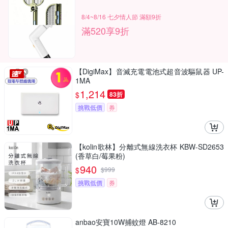
8/4~8/16 七夕情人節 滿額9折
滿520享9折
【DigiMax】音滅充電電池式超音波驅鼠器 UP-
1MA
1,214
$
83折
挑戰低價
券
【kolin歌林】分離式無線洗衣杯 KBW-SD2653
(香草白/莓果粉)
940
$
$
999
挑戰低價
券
anbao安寶10W捕蚊燈 AB-8210