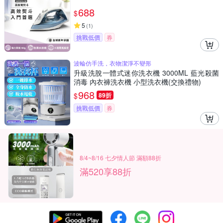
688
$
5
(
1
)
挑戰低價
券
波輪仿手洗，衣物潔淨不變形
升級洗脫一體式迷你洗衣機 3000ML 藍光殺菌
消毒 內衣褲洗衣機 小型洗衣機(交換禮物)
968
$
89折
挑戰低價
券
8/4~8/16 七夕情人節 滿額88折
滿520享88折