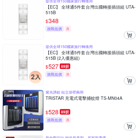
提供全球150國家旅行轉換用
【EC】 全球通5件套台灣出國轉接插頭組 UTA-
515B
348
$
挑戰低價
券
提供全球150國家旅行轉換用
【EC】 全球通5件套台灣出國轉接插頭組 UTA-
515B (2入優惠組)
527
$
89折
挑戰低價
券
紫光誘蚊 站立掛壁兩用
TRISTAR 充電式電擊捕蚊燈 TS-MN04A
528
$
89折
挑戰低價
券
新外觀設計-時尚新美型，居家新選擇