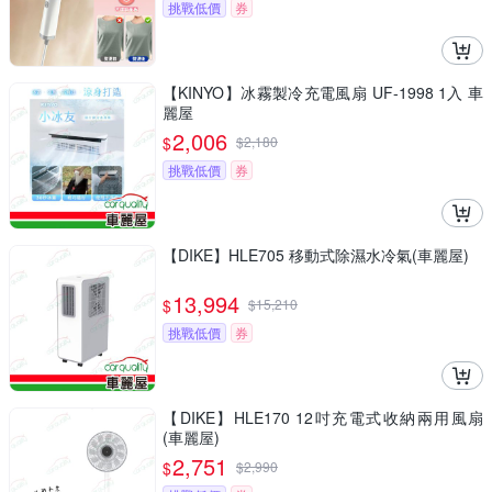
挑戰低價
券
【KINYO】冰霧製冷充電風扇 UF-1998 1入 車
麗屋
2,006
$
$
2,180
挑戰低價
券
【DIKE】HLE705 移動式除濕水冷氣(車麗屋)
13,994
$
$
15,210
挑戰低價
券
【DIKE】HLE170 12吋充電式收納兩用風扇
(車麗屋)
2,751
$
$
2,990