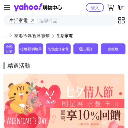
Yahoo購物中心
登入
生活家電
家電/冷氣/視聽/按摩
生活家電
全部
檯燈/照明燈具
智能生活家電
通訊電話
捕蚊燈
分類
精選活動