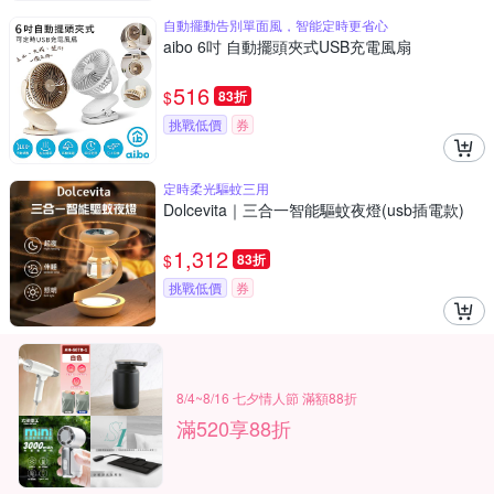
自動擺動告別單面風，智能定時更省心
aibo 6吋 自動擺頭夾式USB充電風扇
516
$
83折
挑戰低價
券
定時柔光驅蚊三用
Dolcevita｜三合一智能驅蚊夜燈(usb插電款)
1,312
$
83折
挑戰低價
券
8/4~8/16 七夕情人節 滿額88折
滿520享88折