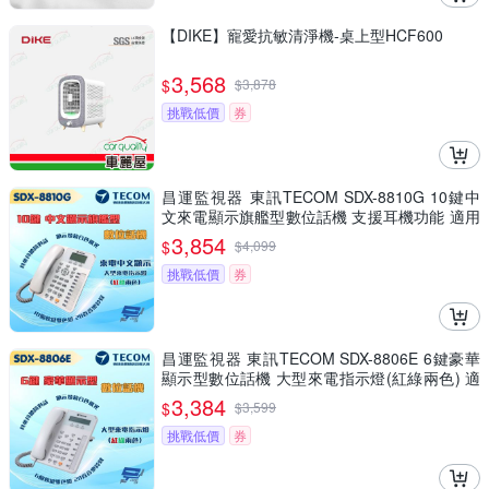
【DIKE】寵愛抗敏清淨機-桌上型HCF600
3,568
$
$
3,878
挑戰低價
券
昌運監視器 東訊TECOM SDX-8810G 10鍵中
文來電顯示旗艦型數位話機 支援耳機功能 適用
SD／DX總機
3,854
$
$
4,099
挑戰低價
券
昌運監視器 東訊TECOM SDX-8806E 6鍵豪華
顯示型數位話機 大型來電指示燈(紅綠兩色) 適
用SDX500總機
3,384
$
$
3,599
挑戰低價
券