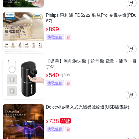
Philips 飛利浦 PDS222 酷炫Pro 充電夾燈(PD0
67)
899
$
挑戰低價
券
【樂善】智能泡沫機｜給皂機 電量・液位一目
了然
540
$
$
599
挑戰低價
券
Dolcevita-吸入式光觸媒滅蚊燈(USB插電款)
738
$
83折
挑戰低價
券