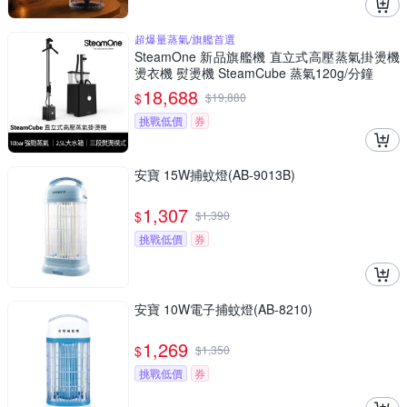
超爆量蒸氣/旗艦首選
SteamOne 新品旗艦機 直立式高壓蒸氣掛燙機
燙衣機 熨燙機 SteamCube 蒸氣120g/分鐘
18,688
$
$
19,880
挑戰低價
券
安寶 15W捕蚊燈(AB-9013B)
1,307
$
$
1,390
挑戰低價
券
安寶 10W電子捕蚊燈(AB-8210)
1,269
$
$
1,350
挑戰低價
券