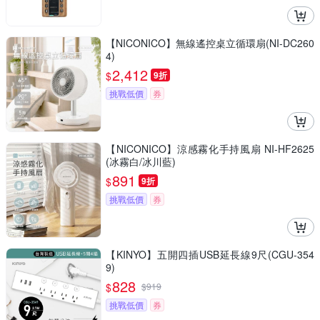
【NICONICO】無線遙控桌立循環扇(NI-DC260
4)
2,412
$
9折
挑戰低價
券
【NICONICO】涼感霧化手持風扇 NI-HF2625
(冰霧白/冰川藍)
891
$
9折
挑戰低價
券
【KINYO】五開四插USB延長線9尺(CGU-354
9)
828
$
$
919
挑戰低價
券