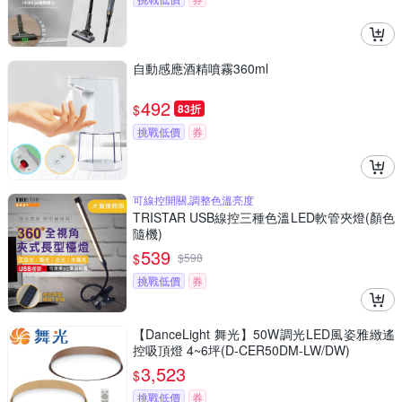
自動感應酒精噴霧360ml
492
$
83折
挑戰低價
券
可線控開關,調整色溫亮度
TRISTAR USB線控三種色溫LED軟管夾燈(顏色
隨機)
539
$
$
598
挑戰低價
券
【DanceLight 舞光】50W調光LED風姿雅緻遙
控吸頂燈 4~6坪(D-CER50DM-LW/DW)
3,523
$
挑戰低價
券