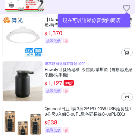
【DanceLight 舞光】18W LED 15公分奧丁崁
現在可以追蹤你喜愛的商店！
燈-時尚白10入組(D-15DOO18DR2/NR2/WR2)
1,370
$
挑戰低價
券
贈慕斯補充瓶家庭號1000ml
Fuwaly可愛給皂機-液體款/慕斯款 (自動感應給
皂機/洗手機)
1,127
$
89折
挑戰低價
券
Qonnect日亞1開3插2P PD 20W USB延長線1.
8公尺3入組C-08PL黑色延長線C-08PL-BX3
638
$
挑戰低價
券