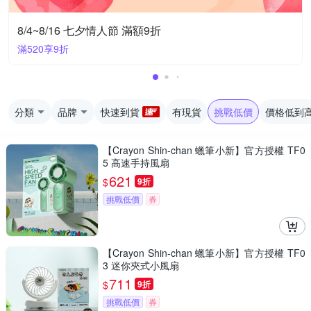
8/4~8/16 七夕情人節 滿額9折
滿520享9折
分類
品牌
快速到貨
有現貨
挑戰低價
價格低到
【Crayon Shin-chan 蠟筆小新】官方授權 TF0
5 高速手持風扇
621
$
9折
挑戰低價
券
【Crayon Shin-chan 蠟筆小新】官方授權 TF0
3 迷你夾式小風扇
711
$
9折
挑戰低價
券