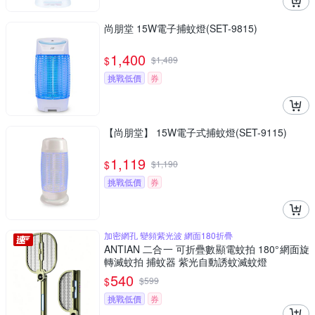
尚朋堂 15W電子捕蚊燈(SET-9815)
1,400
$
$
1,489
挑戰低價
券
【尚朋堂】 15W電子式捕蚊燈(SET-9115)
1,119
$
$
1,190
挑戰低價
券
加密網孔 變頻紫光波 網面180折疊
ANTIAN 二合一 可折疊數顯電蚊拍 180°網面旋
轉滅蚊拍 捕蚊器 紫光自動誘蚊滅蚊燈
540
$
$
599
挑戰低價
券