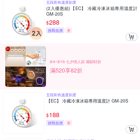
五段彩色溫度刻度
(2入優惠組)【EC】 冷藏冷凍冰箱專用溫度計
GM-20S
288
$
挑戰低價
券
8/4~8/16 七夕情人節 滿額82折
滿520享82折
五段彩色溫度刻度
【EC】 冷藏冷凍冰箱專用溫度計 GM-20S
188
$
挑戰低價
券