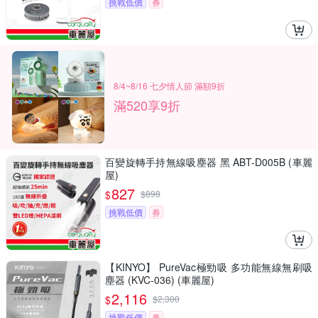
挑戰低價
券
8/4~8/16 七夕情人節 滿額9折
滿520享9折
百變旋轉手持無線吸塵器 黑 ABT-D005B (車麗
屋)
827
$
$
898
挑戰低價
券
【KINYO】 PureVac極勁吸 多功能無線無刷吸
塵器 (KVC-036) (車麗屋)
2,116
$
$
2,300
挑戰低價
券