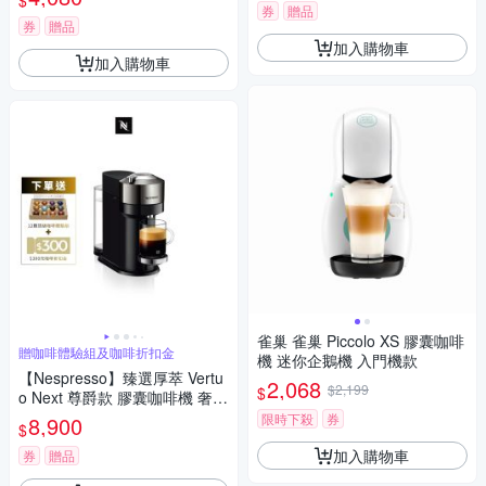
$
券
贈品
券
贈品
加入購物車
加入購物車
雀巢 雀巢 Piccolo XS 膠囊咖啡
贈咖啡體驗組及咖啡折扣金
機 迷你企鵝機 入門機款
【Nespresso】臻選厚萃 Vertu
2,068
$2,199
$
o Next 尊爵款 膠囊咖啡機 奢華
銀
限時下殺
券
8,900
$
加入購物車
券
贈品