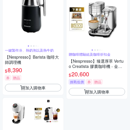
一鍵製作冷、熱奶泡以及熱牛奶
贈咖啡體驗組及咖啡折扣金
【Nespresso】Barista 咖啡大
【Nespresso】臻選厚萃 Vertu
師調理機
o Creatista 膠囊咖啡機 - 金屬
8,390
$
色
20,600
$
券
贈品
挑戰低價
券
贈品
加入購物車
加入購物車