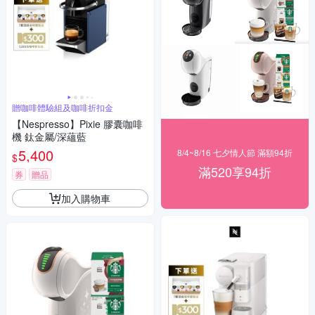
贈咖啡體驗組及咖啡折扣金
【Nespresso】Pixie 膠囊咖啡
機 鈦金屬/深蘊藍
5,400
8/4~8/16 七夕情人節 滿額94折
$
滿520享94折
券
贈品
加入購物車