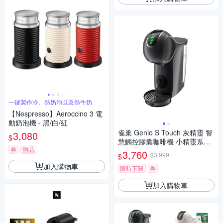
一鍵製作冷、熱奶泡以及熱牛奶
【Nespresso】Aeroccino 3 電
動奶泡機 - 黑/白/紅
雀巢 Genio S Touch 灰精靈 智
3,080
$
慧觸控膠囊咖啡機 小精靈系列
券
贈品
旗艦機款
3,760
$3,999
$
加入購物車
限時下殺
券
加入購物車