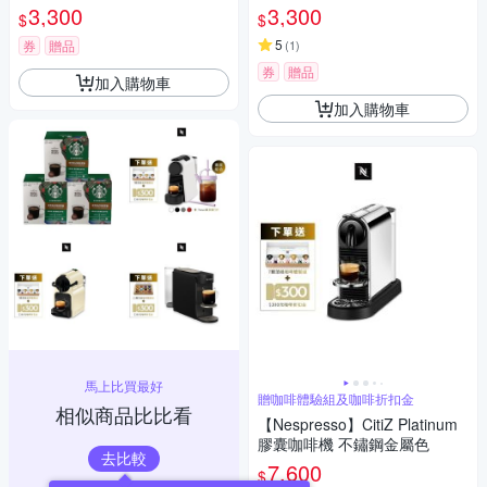
3,300
3,300
$
$
5
券
贈品
(
1
)
券
贈品
加入購物車
加入購物車
馬上比買最好
贈咖啡體驗組及咖啡折扣金
相似商品比比看
【Nespresso】CitiZ Platinum
膠囊咖啡機 不鏽鋼金屬色
去比較
7,600
$