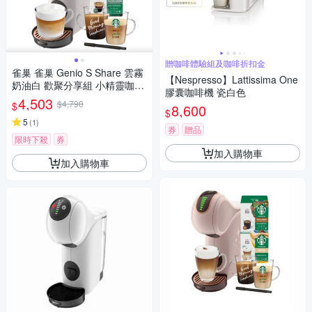
贈咖啡體驗組及咖啡折扣金
雀巢 雀巢 Genio S Share 雲霧
【Nespresso】Lattissima One
奶油白 歡聚分享組 小精靈咖啡
膠囊咖啡機 瓷白色
機
4,503
$4,790
$
8,600
$
5
(
1
)
券
贈品
限時下殺
券
加入購物車
加入購物車