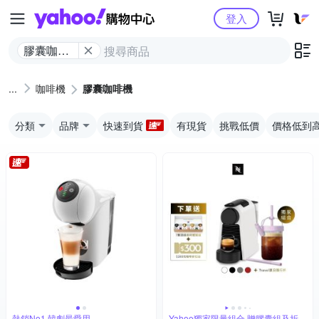
Yahoo購物中心
登入
膠囊咖啡
機
咖啡機
膠囊咖啡機
分類
品牌
快速到貨
有現貨
挑戰低價
價格低到
熱銷No1 韓劇最愛用
Yahoo獨家限量組合 贈膠囊組及折扣