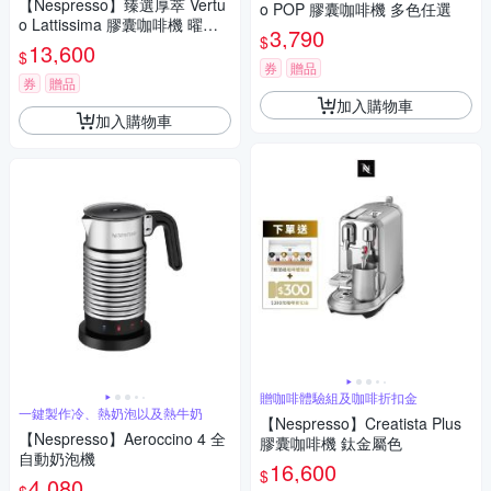
【Nespresso】臻選厚萃 Vertu
o POP 膠囊咖啡機 多色任選
o Lattissima 膠囊咖啡機 曜石
3,790
$
黑/璀璨白
13,600
$
券
贈品
券
贈品
加入購物車
加入購物車
贈咖啡體驗組及咖啡折扣金
一鍵製作冷、熱奶泡以及熱牛奶
【Nespresso】Creatista Plus
【Nespresso】Aeroccino 4 全
膠囊咖啡機 鈦金屬色
自動奶泡機
16,600
$
4,080