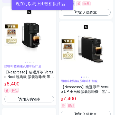
現在可以馬上比較相似商品！
挑戰低價
券
贈品
加入購物車
贈咖啡體驗組及咖啡折扣金
【Nespresso】臻選厚萃 Vertu
o Next 經典款 膠囊咖啡機 黑/
紅/白/灰
贈咖啡體驗組及咖啡折扣金
6,400
$
【Nespresso】臻選厚萃 Vertu
券
贈品
o UP 全自動膠囊咖啡機 - 黑/
灰/白
7,400
加入購物車
$
券
贈品
加入購物車