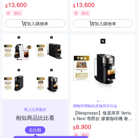
黑/璀璨白
13,600
13,600
$
$
券
贈品
券
贈品
加入購物車
加入購物車
贈咖啡體驗組及咖啡折扣金
馬上比買最好
【Nespresso】臻選厚萃 Vertu
相似商品比比看
o Next 尊爵款 膠囊咖啡機 奢華
銀
8,900
$
去比較
券
贈品