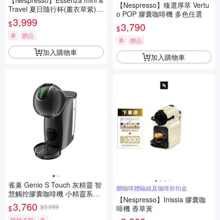
【Nespresso】Essenza mini &
【Nespresso】臻選厚萃 Vertu
Travel 夏日隨行杯(薰⾐草紫)
o POP 膠囊咖啡機 多色任選
膠囊咖啡機
3,999
$
3,790
$
券
贈品
券
贈品
加入購物車
加入購物車
雀巢 Genio S Touch 灰精靈 智
贈咖啡體驗組及咖啡折扣金
慧觸控膠囊咖啡機 小精靈系列
【Nespresso】Inissia 膠囊咖
旗艦機款
3,760
$3,999
$
啡機 香草黃
限時下殺
券