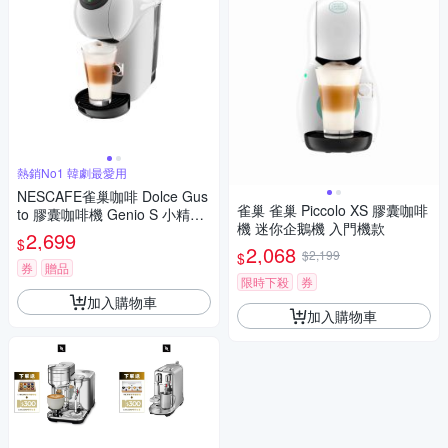
熱銷No1 韓劇最愛用
NESCAFE雀巢咖啡 Dolce Gus
雀巢 雀巢 Piccolo XS 膠囊咖啡
to 膠囊咖啡機 Genio S 小精靈
機 迷你企鵝機 入門機款
咖啡機 (簡約白)
2,699
$
2,068
$2,199
$
券
贈品
限時下殺
券
加入購物車
加入購物車