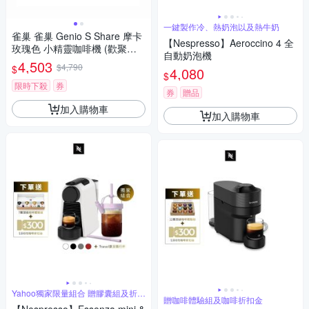
一鍵製作冷、熱奶泡以及熱牛奶
雀巢 雀巢 Genio S Share 摩卡
【Nespresso】Aeroccino 4 全
玫瑰色 小精靈咖啡機 (歡聚分
自動奶泡機
享組)
4,503
$4,790
$
4,080
$
限時下殺
券
券
贈品
加入購物車
加入購物車
Yahoo獨家限量組合 贈膠囊組及折扣
贈咖啡體驗組及咖啡折扣金
金