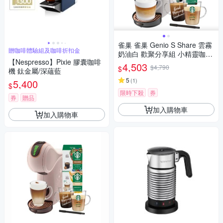
雀巢 雀巢 Genio S Share 雲霧
贈咖啡體驗組及咖啡折扣金
奶油白 歡聚分享組 小精靈咖啡
【Nespresso】Pixie 膠囊咖啡
機
4,503
$4,790
$
機 鈦金屬/深蘊藍
5
(
1
)
5,400
$
限時下殺
券
券
贈品
加入購物車
加入購物車