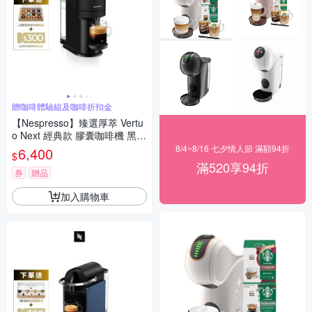
贈咖啡體驗組及咖啡折扣金
【Nespresso】臻選厚萃 Vertu
o Next 經典款 膠囊咖啡機 黑/
紅/白/灰
8/4~8/16 七夕情人節 滿額94折
6,400
$
滿520享94折
券
贈品
加入購物車