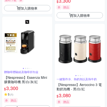
3,300
$
券
贈品
加入購物車
加入購物車
贈咖啡體驗組及咖啡折扣金
【Nespresso】Essenza Mini
一鍵製作冷、熱奶泡以及熱牛奶
膠囊咖啡機 黑/白/灰/紅
【Nespresso】Aeroccino 3 電
3,300
$
動奶泡機 - 黑/白/紅
3,080
5
(
1
)
$
券
贈品
券
贈品