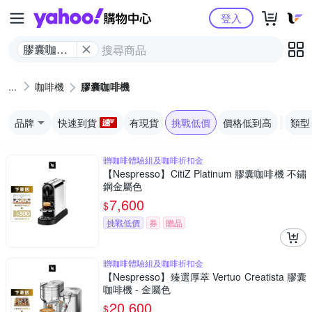
Yahoo購物中心
登入
膠囊咖啡
機
咖啡機
膠囊咖啡機
品牌
快速到貨
有現貨
挑戰低價
價格低到高
類型
贈咖啡體驗組及咖啡折扣金
【Nespresso】CitiZ Platinum 膠囊咖啡機 不鏽
鋼金屬色
7,600
$
挑戰低價
券
贈品
贈咖啡體驗組及咖啡折扣金
【Nespresso】臻選厚萃 Vertuo Creatista 膠囊
咖啡機 - 金屬色
20,600
$