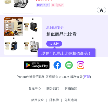
挑戰低價
券
贈品
馬上比買最好
相似商品比比看
去比較
現在可以馬上比較相似商品！
Yahoo台灣電子商務 版權所有 © 2026 服務條款(
更新
)
客服中心
|
關於我們
|
購物須知
網路安全
|
隱私權
|
分類地圖