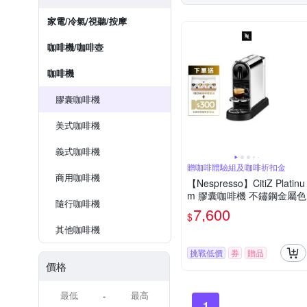
家電/冷氣/視聽/按摩
咖啡機/咖啡壺
咖啡機
膠囊咖啡機
美式咖啡機
義式咖啡機
贈咖啡體驗組及咖啡折扣金
商用咖啡機
【Nespresso】CitiZ Platinu
m 膠囊咖啡機 不鏽鋼金屬色
隨行咖啡機
7,600
$
其他咖啡機
挑戰低價
券
贈品
價格
-
1