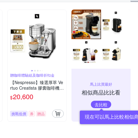
贈咖啡體驗組及咖啡折扣金
【Nespresso】臻選厚萃 Ve
馬上比買最好
rtuo Creatista 膠囊咖啡機 -
相似商品比比看
金屬色
20,600
$
去比較
挑戰低價
券
贈品
現在可以馬上比較相似