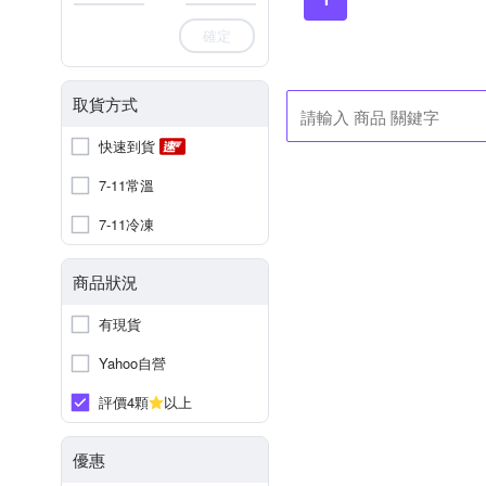
確定
取貨方式
快速到貨
7-11常溫
7-11冷凍
商品狀況
有現貨
Yahoo自營
評價4顆
以上
優惠