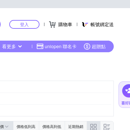
購物車
帳號綁定送
登入
看更多
uniopen 聯名卡
超贈點
價
價格低到高
價格高到低
近期熱銷