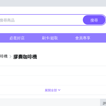
搜尋
必逛好店
刷卡/超取
會員專享
膠囊咖啡機
啡機
展開全部
評