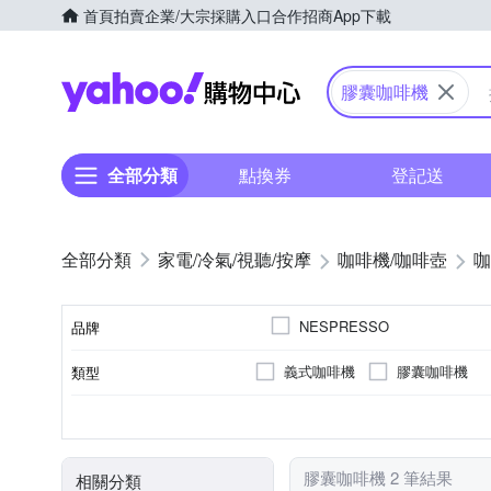
首頁
拍賣
企業/大宗採購入口
合作招商
App下載
Yahoo購物中心
膠囊咖啡機
全部分類
點換券
登記送
家電/冷氣/視聽/按摩
咖啡機/咖啡壺
咖
NESPRESSO
品牌
義式咖啡機
膠囊咖啡機
類型
品牌名稱
5人以下
ABS塑鋼
0.5公升-1公升
不鏽鋼
2公升以上
110V
適用人數(人)
電壓
顏色
機身材質
水箱容量
膠囊咖啡機 2 筆結果
相關分類