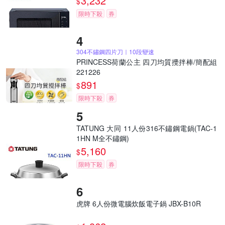
3,232
$
限時下殺
券
304不鏽鋼四片刀｜10段變速
PRINCESS荷蘭公主 四刀均質攪拌棒/簡配組
221226
891
$
限時下殺
券
TATUNG 大同 11人份316不鏽鋼電鍋(TAC-1
1HN M全不鏽鋼)
5,160
$
限時下殺
券
虎牌 6人份微電腦炊飯電子鍋 JBX-B10R