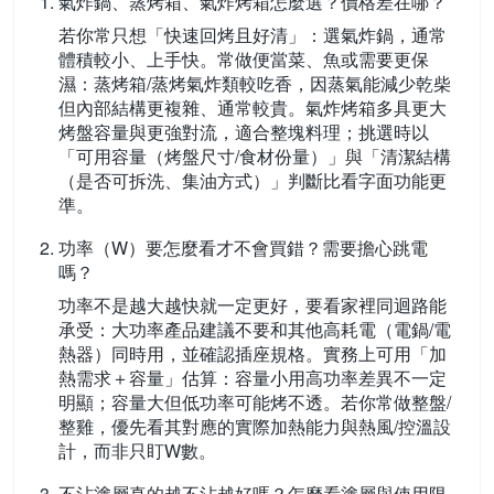
氣炸鍋、蒸烤箱、氣炸烤箱怎麼選？價格差在哪？
若你常只想「快速回烤且好清」：選氣炸鍋，通常
體積較小、上手快。常做便當菜、魚或需要更保
濕：蒸烤箱/蒸烤氣炸類較吃香，因蒸氣能減少乾柴
但內部結構更複雜、通常較貴。氣炸烤箱多具更大
烤盤容量與更強對流，適合整塊料理；挑選時以
「可用容量（烤盤尺寸/食材份量）」與「清潔結構
（是否可拆洗、集油方式）」判斷比看字面功能更
準。
功率（W）要怎麼看才不會買錯？需要擔心跳電
嗎？
功率不是越大越快就一定更好，要看家裡同迴路能
承受：大功率產品建議不要和其他高耗電（電鍋/電
熱器）同時用，並確認插座規格。實務上可用「加
熱需求＋容量」估算：容量小用高功率差異不一定
明顯；容量大但低功率可能烤不透。若你常做整盤/
整雞，優先看其對應的實際加熱能力與熱風/控溫設
計，而非只盯W數。
不沾塗層真的越不沾越好嗎？怎麼看塗層與使用限