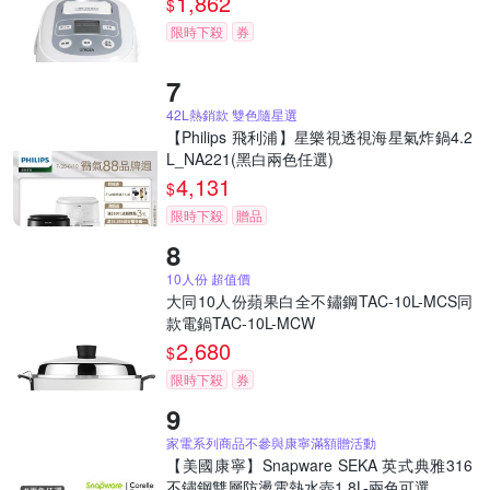
1,862
$
限時下殺
券
42L熱銷款 雙色隨星選
【Philips 飛利浦】星樂視透視海星氣炸鍋4.2
L_NA221(黑白兩色任選)
4,131
$
限時下殺
贈品
10人份 超值價
大同10人份蘋果白全不鏽鋼TAC-10L-MCS同
款電鍋TAC-10L-MCW
2,680
$
限時下殺
券
家電系列商品不參與康寧滿額贈活動
【美國康寧】Snapware SEKA 英式典雅316
不鏽鋼雙層防燙電熱水壺1.8L-兩色可選