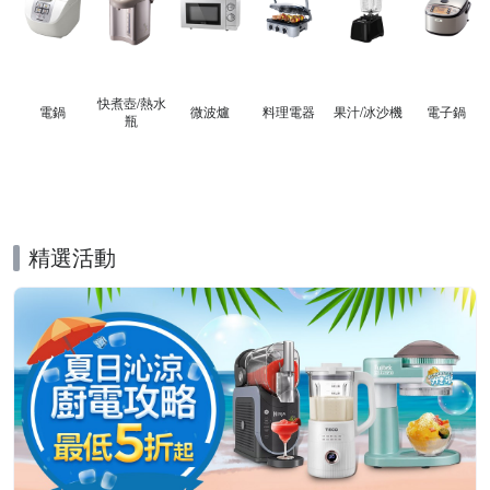
快煮壺/熱水
電鍋
微波爐
料理電器
果汁/冰沙機
電子鍋
瓶
精選活動