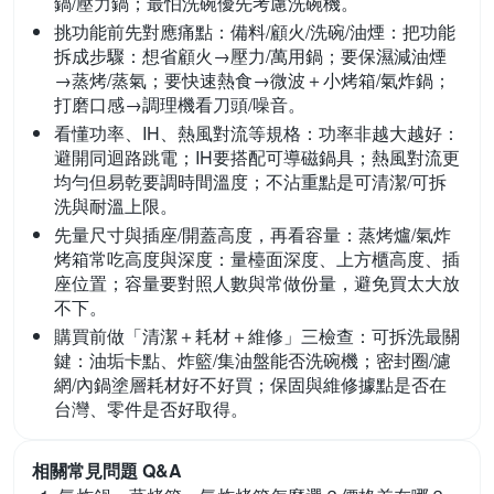
鍋/壓力鍋；最怕洗碗優先考慮洗碗機。
挑功能前先對應痛點：備料/顧火/洗碗/油煙：
把功能
拆成步驟：想省顧火→壓力/萬用鍋；要保濕減油煙
→蒸烤/蒸氣；要快速熱食→微波＋小烤箱/氣炸鍋；
打磨口感→調理機看刀頭/噪音。
看懂功率、IH、熱風對流等規格：
功率非越大越好：
避開同迴路跳電；IH要搭配可導磁鍋具；熱風對流更
均勻但易乾要調時間溫度；不沾重點是可清潔/可拆
洗與耐溫上限。
先量尺寸與插座/開蓋高度，再看容量：
蒸烤爐/氣炸
烤箱常吃高度與深度：量檯面深度、上方櫃高度、插
座位置；容量要對照人數與常做份量，避免買太大放
不下。
購買前做「清潔＋耗材＋維修」三檢查：
可拆洗最關
鍵：油垢卡點、炸籃/集油盤能否洗碗機；密封圈/濾
網/內鍋塗層耗材好不好買；保固與維修據點是否在
台灣、零件是否好取得。
相關常見問題 Q&A