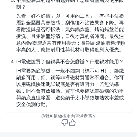
制？
先看「好不好清」與「可用的工具」：有些不沾塗
層對金屬器具更敏感，刮傷後不沾效果會下降。再
看耐溫與是否可拆洗：氣炸鍋炸籃、烤箱烤盤若能
拆洗、且集油盤好清，日後才真的省時間。最後注
意內鍋/塗層通常有使用壽命：長期高溫油脂料理頻
率高的人，應把耐用性與耗材可取得度列入優先。
IH電磁爐買了但鍋具不合怎麼辦？什麼鍋才能用？
IH需要鍋底導磁：一般不鏽鋼（標示可IH）、鑄鐵
鍋多可用；鋁、銅等非導磁材質通常不適合。你可
以用磁鐵快速測試鍋底是否有吸附力；若無法導
磁，IH不會有效加熱。買前也要確認電磁爐的功率
與鍋底直徑範圍，避免鍋子太小導致加熱效率差或
安全偵測啟動。
你對AI購物指南內容滿意嗎？