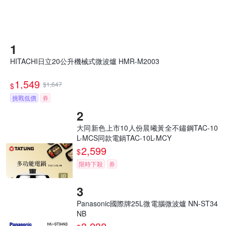
HITACHI日立20公升機械式微波爐 HMR-M2003
1,549
$1,647
$
挑戰低價
券
大同新色上市10人份晨曦黃全不鏽鋼TAC-10
L-MCS同款電鍋TAC-10L-MCY
2,599
$
限時下殺
券
Panasonic國際牌25L微電腦微波爐 NN-ST34
NB