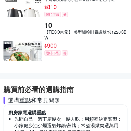
810
$
限時下殺
券
【TECO東元】 美型觸控IH電磁爐YJ1228CB
W
900
$
限時下殺
券
購買前必看的選購指南
選購重點和常見問題
廚房家電
選購重點
先問自己一週下廚幾次、幾人吃：
用頻率決定類型：
小家庭少油少煙選氣炸鍋/蒸烤；常煮湯燉肉選萬用