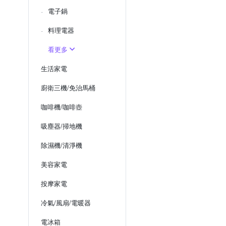
電子鍋
料理電器
看更多
生活家電
廚衛三機/免治馬桶
咖啡機/咖啡壺
吸塵器/掃地機
除濕機/清淨機
美容家電
按摩家電
冷氣/風扇/電暖器
電冰箱