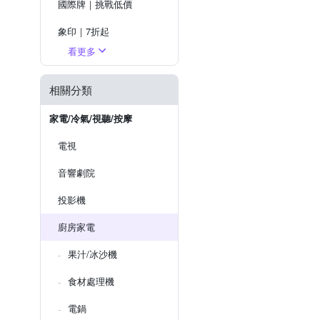
國際牌｜挑戰低價
象印｜7折起
看更多
虎牌｜85折起
夏普｜送7%OPENPOINT
相關分類
BOSCH｜洗碗機送安裝＋好禮
家電/冷氣/視聽/按摩
電視
音響劇院
投影機
廚房家電
果汁/冰沙機
食材處理機
電鍋