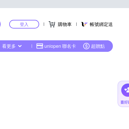
購物車
帳號綁定送
登入
看更多
uniopen 聯名卡
超贈點