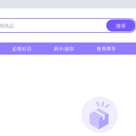
搜尋
必逛好店
刷卡/超取
會員專享