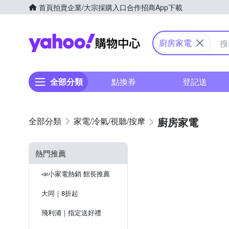
首頁
拍賣
企業/大宗採購入口
合作招商
App下載
Yahoo購物中心
廚房家電
全部分類
點換券
登記送
廚房家電
家電/冷氣/視聽/按摩
熱門推薦
📣小家電熱銷 館長推薦
大同｜8折起
飛利浦｜指定送好禮