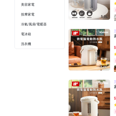
美容家電
按摩家電
冷氣/風扇/電暖器
電冰箱
洗衣機
$
$