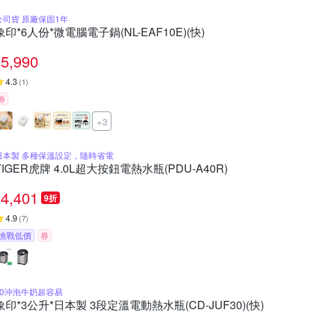
公司貨 原廠保固1年
象印*6人份*微電腦電子鍋(NL-EAF10E)(快)
5,990
4.3
(
1
)
券
+3
日本製 多種保溫設定，隨時省電
TIGER虎牌 4.0L超大按鈕電熱水瓶(PDU-A40R)
4,401
9折
4.9
(
7
)
挑戰低價
券
70沖泡牛奶超容易
象印*3公升*日本製 3段定溫電動熱水瓶(CD-JUF30)(快)