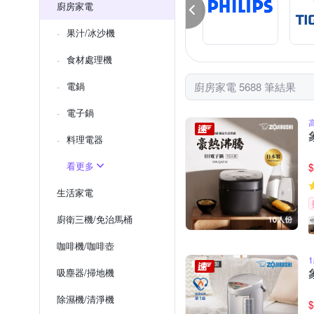
廚房家電
果汁/冰沙機
食材處理機
電鍋
廚房家電 5688 筆結果
電子鍋
料理電器
看更多
$
生活家電
廚衛三機/免治馬桶
咖啡機/咖啡壺
吸塵器/掃地機
除濕機/清淨機
$