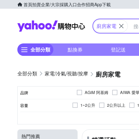
首頁
拍賣
企業/大宗採購入口
合作招商
App下載
Yahoo購物中心
廚房家電
全部分類
點換券
登記送
廚房家電
家電/冷氣/視聽/按摩
AGiM 阿基姆
AIWA 愛
品牌
CookPower 鍋寶
DIKE
1~2公升
2公升以上
容量
品牌名稱
HITACHI 日立
HOSUN
4人份
11人份
20公
1000W以上
電鍋
不鏽鋼
烘碗機
304不鏽鋼
電子鍋
TRITAN共聚酯
料理機
不鏽鋼
專業型
洗碗
塑
600~700W
消耗功率
類型
顏色
內部材質
類別
材質
MOLIJIA 魔力家
Myso
40L以上
9人份~10人份
直立型
不沾陶瓷塗層
氣泡水機鋼瓶
高硼砂玻璃
慢磨機
活性碳
1200W以上
鍍鋅鋁板
真空密鮮盒
電陶
900~1000W
SAMPO 聲寶
SANLUX
熱門推薦
20-30人份
6人份~7人份
隨行果汁機
不鏽鋼鐵
熱塑性塑膠
鐵材烤漆
烤箱配件
用於熱水瓶、
200~300W
1000W~1200W