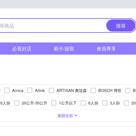
搜尋
必逛好店
刷卡/超取
會員專享
華
ARTISAN 奧堤森
BOSCH 博世
B
Amica
Arlink
Electrolux 伊萊克斯
finish 亮碟
G-PLUS 
FoodSaver
10人份
20公升-30公升
1公升以下
6人份
3人份
2
豪山牌
JINKON 晶工牌
JOYOUNG 九陽
Kolin 歌林
KIN
升以下
4人份~5人份
5人份
2人份
5人份~6
4~5L
調理機
機
料PP
304不鏽鋼
廚餘機
桌上型
塑膠
塑料PP
真空包裝機
陶瓷
電火鍋
鍍鋅鋼板
鋁合金
傳統果汁機
筆
真空卷
ABS塑鋼
高硼砂玻璃
電磁爐
密封袋
依原廠公告
塑膠
櫥下型
乾
500~600W
700~800W
800~900W
900W~1000W
1
展開全部
da 沐樹得
Panasonic 國際牌
PHILIPS 飛利浦
PRINCESS 
12人份~13人份
7人份~8人份
1-2公升
30公
30-40L
爐
鋁製+氟素塗層
石英
電動磨刀器
榨汁機
食品級 PCTG
ABS塑料
攪拌棒
櫥上型淨水器
電蒸鍋
鐵
電子
鍍鋁鐵
咖啡膠囊機除鈣劑
電鍋配件
軟化鹽
不沾塗層
IH感應爐
316不銹
舒肥機
鍍鉻
1000~1100W
1400~1500W
300~400W
-
400~500W
 台灣三洋
SHARP 夏普
SPT 尚朋堂
ShineYe 青葉牌
S
1人份
8人份~9人份
5L以上
3~4L
1~2L
2~3L
保溫杯、馬克杯的清潔
鋼材
黑晶爐
飲水機配件
600W以下
界面活性劑、水軟化劑(檸檬酸鹽)、安定化劑、P
桶裝式
咖啡機配件
●外部/內槽材質：冷軋鋼板 ●網架：硬鋼線 ●烤盤：不銹鋼+鋁合金
其他配件
500~750W
700W~1000W
750~1000W