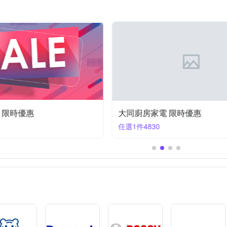
TIGER 虎牌
TOSHIBA 東芝
Whirlpool 惠而浦
Vita-Mix
上
85L超大容量四層架
醚多元醇），鹼劑（碳酸酯），步驟劑（硫酸鹽），漂白劑（碳酸酯），水軟化
其他品牌
友情牌
名象
喜特麗
大家源
東龍
優惠
大同廚房家電 限時優惠
任選1件4830