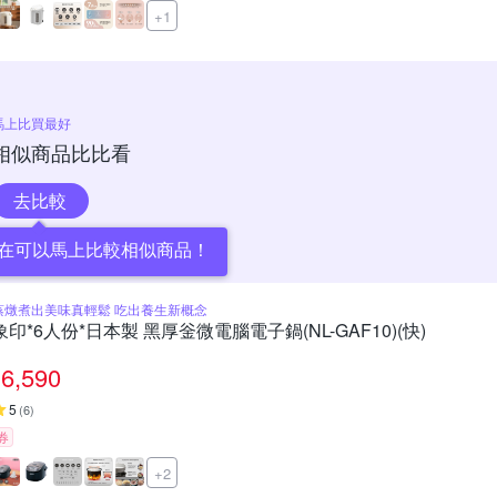
+1
馬上比買最好
相似商品比比看
去比較
在可以馬上比較相似商品！
蒸燉煮出美味真輕鬆 吃出養生新概念
象印*6人份*日本製 黑厚釡微電腦電子鍋(NL-GAF10)(快)
6,590
5
(
6
)
券
+2