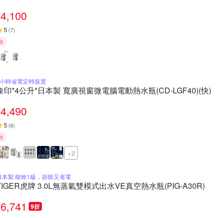
4,100
5
(
7
)
券
7小時省電定時裝置
象印*4公升*日本製 寬廣視窗微電腦電動熱水瓶(CD-LGF40)(快)
4,490
5
(
6
)
券
+2
日本製 能效1級，節能又省電
TIGER虎牌 3.0L無蒸氣雙模式出水VE真空熱水瓶(PIG-A30R)
6,741
9折