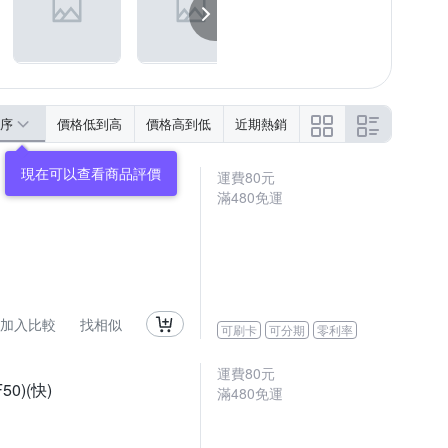
序
價格低到高
價格高到低
近期熱銷
運費80元
滿480免運
加入比較
找相似
可刷卡
可分期
零利率
運費80元
0)(快)
滿480免運