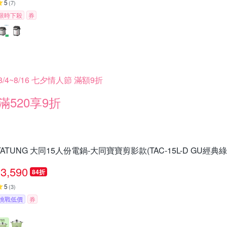
5
(
7
)
限時下殺
券
8/4~8/16 七夕情人節 滿額9折
滿520享9折
TATUNG 大同15人份電鍋-大同寶寶剪影款(TAC-15L-D GU經典綠)
3,590
84折
5
(
3
)
挑戰低價
券