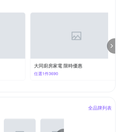
Xiaomi 小米
zushiang 日象
劑（檸檬酸鹽），分散劑，表面改性劑，漂白活化劑，酶
莊頭北
貴夫人
賀眾牌
大同廚房家電 限時優惠
滿件再
任選1件3690
滿3件折
全品牌列表