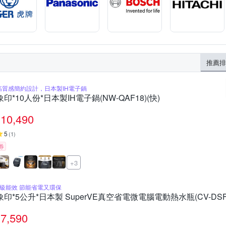
推薦排
高質感簡約設計，日本製IH電子鍋
象印*10人份*日本製IH電子鍋(NW-QAF18)(快)
10,490
5
(
1
)
券
+3
1級能效 節能省電又環保
象印*5公升*日本製 SuperVE真空省電微電腦電動熱水瓶(CV-DSF5
7,590