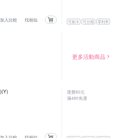
加入比較
找相似
可刷卡
可分期
零利率
更多活動商品
(Y)
運費80元
滿480免運
加入比較
找相似