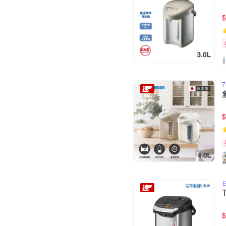
$
$
$