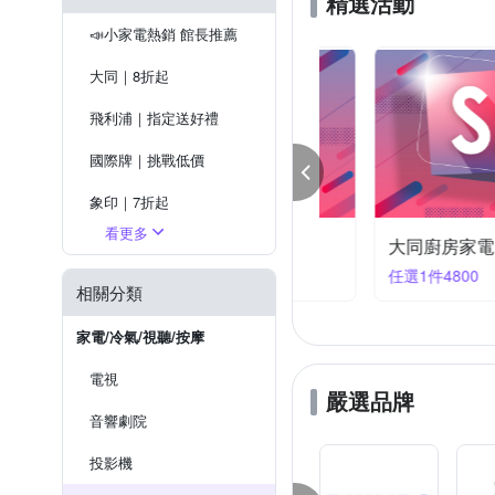
精選活動
TECO 東元
Tefal 特福
16人份
1-2斤
2斤以
成份 : 表面活性劑（3％的聚
📣小家電熱銷 館長推薦
ZOJIRUSHI 象印
元山
其他
大同｜8折起
飛利浦｜指定送好禮
國際牌｜挑戰低價
象印｜7折起
看更多
同廚房家電 限時優惠
虎牌｜85折起
大同廚房家電 限時
1件4220
任選1件4800
夏普｜送7%OPENPOINT
相關分類
BOSCH｜洗碗機送安裝＋好禮
家電/冷氣/視聽/按摩
電視
嚴選品牌
音響劇院
投影機