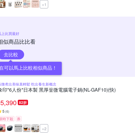
+1
馬上比買最好
相似商品比比看
去比較
在可以馬上比較相似商品！
蒸燉煮出美味真輕鬆 吃出養生新概念
象印*6人份*日本製 黑厚釡微電腦電子鍋(NL-GAF10)(快)
5,390
82折
5
(
6
)
限時下殺
券
+2