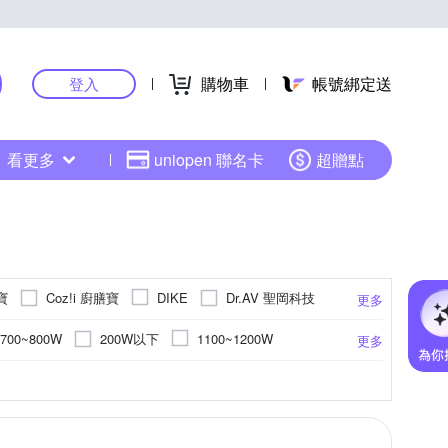
購物車
帳號綁定送
登入
看更多
uniopen 聯名卡
超贈點
寶
Coz!i 廚膳寶
Dr.AV 聖岡科技
DIKE
更多
G 樂金
LION 獅王
OSUMA
200W以下
700~800W
1100~1200W
更多
 聲寶
SANLUX 台灣三洋
ShineYe 青葉牌
400~1500W
1300~1400W
700W~1000W
鋼
熱水瓶、保溫杯、馬克杯的清潔
電陶爐
鋁合金
4人份
鋁鎂合金
萬用鍋
熱塑性塑膠
20公升-30公升
鐵
壓力鍋
ABS塑鋼
軟化鹽
電烤盤
4~5L
更多
更多
更多
更多
 樂汎生活
Whirlpool 惠而浦
Xiaomi 小米
件
以下
桶裝式
4人份~5人份
黑晶爐
其他配件
1~2L
20-30L