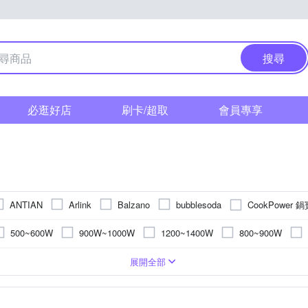
搜尋
必逛好店
刷卡/超取
會員專享
CookPower 鍋
ANTIAN
Arlink
Balzano
bubblesoda
JOYOUNG 九陽
Kolin 歌林
KOHZII 康馳
L
KINYO
500~600W
900W~1000W
1200~1400W
800~900W
LIPS 飛利浦
ROMMELSBACHER 諾曼百赫
SAMPO
RASTO
1200W以上
300~400W
400~500W
200~300W
1
汁機
份
不鏽鋼
多層複合金
鋁合金
1公升以下
微電腦電子鍋
高硼砂玻璃
不鏽鋼
不鏽鋼
2公升以上
電火鍋
塑膠
塑料PP
鋁合金
鍍鋅鋼板
3人份
專業型調理機
高硼砂玻璃
陶瓷
11人份
TRITAN共聚酯
鋁
電磁爐
20L以下
316不鏽
用於
-
展開全部
東元
TIGER 虎牌
TOSHIBA 東芝
UNIFUN
THOMSON
300W以下
600W以下
1000W~1200W
)、安定化劑、PH調整劑、酵素
機
鍍鋅鋁板
攪拌棒
1-2公升
烤漆電鍍
電蒸鍋
2人份
隨行果汁機
不沾陶瓷塗層
鐵+烤漆
TRITAN共聚酯
IH感應爐
其他
1L以下
咖啡機配
20公升
其他
3~4L
2~3L
HI 象印
小林製藥
其他品牌
5L以上
8人份
4人份以下
1斤以下