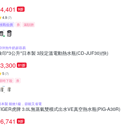
4,401
9折
4.9
(
7
)
挑戰低價
券
滿額贈
70沖泡牛奶超容易
象印*3公升*日本製 3段定溫電動熱水瓶(CD-JUF30)(快)
3,300
81折
5
(
7
)
限時下殺
券
日本製 能效1級，節能又省電
TIGER虎牌 3.0L無蒸氣雙模式出水VE真空熱水瓶(PIG-A30R)
6,741
9折