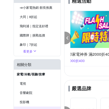
精選活動
📣小家電熱銷 館長推薦
大同｜8折起
飛利浦｜指定送好禮
國際牌｜挑戰低價
象印｜7折起
看更多
同廚房家電 限時優惠
虎牌｜85折起
大同廚房家電 限時
1件3590
任選1件4220
夏普｜送7%OPENPOINT
相關分類
BOSCH｜洗碗機送安裝＋好禮
家電/冷氣/視聽/按摩
電視
嚴選品牌
音響劇院
投影機