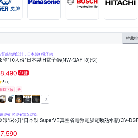
推薦排
高質感簡約設計，日本製IH電子鍋
象印*10人份*日本製IH電子鍋(NW-QAF18)(快)
8,490
81折
5
(
1
)
限時下殺
券
+3
1級能效 節能省電又環保
象印*5公升*日本製 SuperVE真空省電微電腦電動熱水瓶(CV-DSF5
7,590