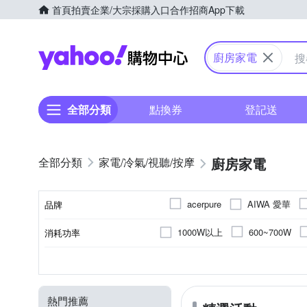
首頁
拍賣
企業/大宗採購入口
合作招商
App下載
Yahoo購物中心
廚房家電
全部分類
點換券
登記送
廚房家電
家電/冷氣/視聽/按摩
AIWA 愛華
acerpure
品牌
HITACHI 日立
Glolux
1000W以上
600~700W
消耗功率
品牌名稱
Panasonic 國際牌
PHI
900~1000W
1000~1100W
1~2公升
電鍋
304不鏽鋼
塑料PP
塑膠
電子鍋
陶瓷
304不鏽鋼
6人份
不粘塗層合金
304不鏽鋼
傳統果
10人
容量
類型
顏色
內鍋材質
內部材質
材質
TATUNG 大同
TECO 
1500W以上
500~750W
15人份
桌上型
食品級 PCTG
界面活性劑、水軟化劑(檸檬酸鹽
慢磨機
5人份
不沾塗層
1人份
榨汁
YOMIX 優迷
ZOJIRUS
熱門推薦
5人份~6人份
20-30人份