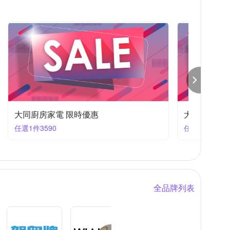
大同廚房家電 限時優惠
大同廚
任選1件4830
任選1件3
全品牌列表