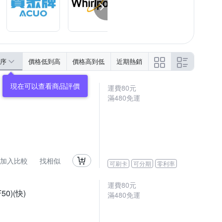
序
價格低到高
價格高到低
近期熱銷
運費80元
滿480免運
加入比較
找相似
可刷卡
可分期
零利率
運費80元
0)(快)
滿480免運