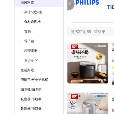
廚房家電
果汁/冰沙機
食材處理機
電鍋
廚房家電 551 筆結果
電子鍋
料理電器
看更多
$
生活家電
廚衛三機/免治馬桶
咖啡機/咖啡壺
吸塵器/掃地機
除濕機/清淨機
$