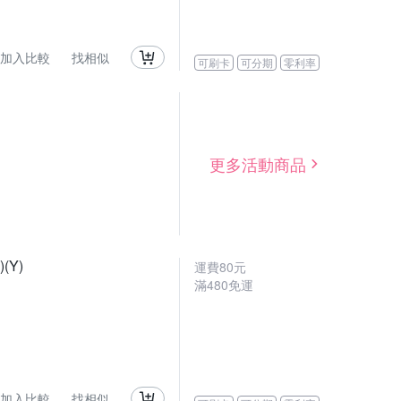
加入比較
找相似
可刷卡
可分期
零利率
更多活動商品
(Y)
運費80元
滿480免運
加入比較
找相似