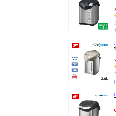
$
$
$