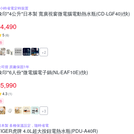
7小時省電定時裝置
象印*4公升*日本製 寬廣視窗微電腦電動熱水瓶(CD-LGF40)(快)
4,490
5
(
6
)
券
+2
公司貨 原廠保固1年
象印*6人份*微電腦電子鍋(NL-EAF10E)(快)
5,990
4.3
(
1
)
券
+3
日本製 多種保溫設定，隨時省電
TIGER虎牌 4.0L超大按鈕電熱水瓶(PDU-A40R)