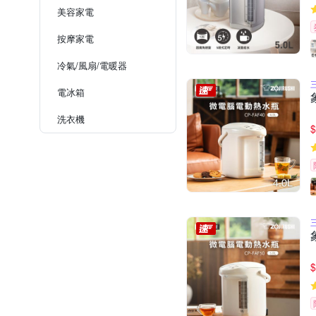
美容家電
按摩家電
冷氣/風扇/電暖器
電冰箱
洗衣機
$
$