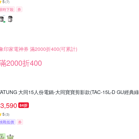
5
(
7
)
限時下殺
券
象印家電神券 滿2000折400(可累計)
滿2000折400
TATUNG 大同15人份電鍋-大同寶寶剪影款(TAC-15L-D GU經典綠)
3,590
84折
5
(
3
)
挑戰低價
券