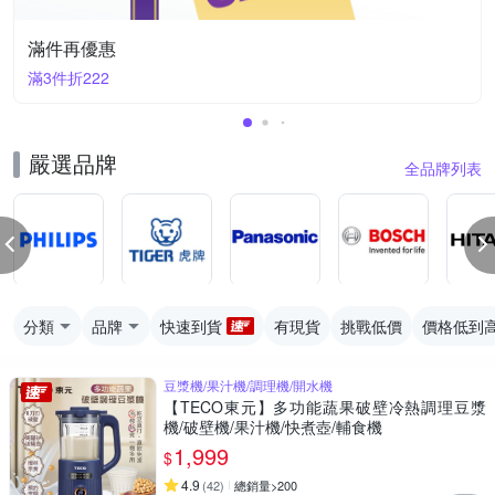
滿件再優惠
滿3件折222
嚴選品牌
全品牌列表
分類
品牌
快速到貨
有現貨
挑戰低價
價格低到
豆漿機/果汁機/調理機/開水機
【TECO東元】多功能蔬果破壁冷熱調理豆漿
機/破壁機/果汁機/快煮壺/輔食機
1,999
$
4.9
(
42
)
總銷量>200