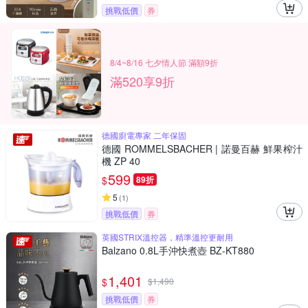
挑戰低價
券
8/4~8/16 七夕情人節 滿額9折
滿520享9折
德國廚電專家 二年保固
德國 ROMMELSBACHER | 諾曼百赫 鮮果榨汁
機 ZP 40
599
$
89折
5
(
1
)
挑戰低價
券
英國STRIX溫控器，精準溫控更耐用
Balzano 0.8L手沖快煮壺 BZ-KT880
1,401
$
$
1,490
挑戰低價
券