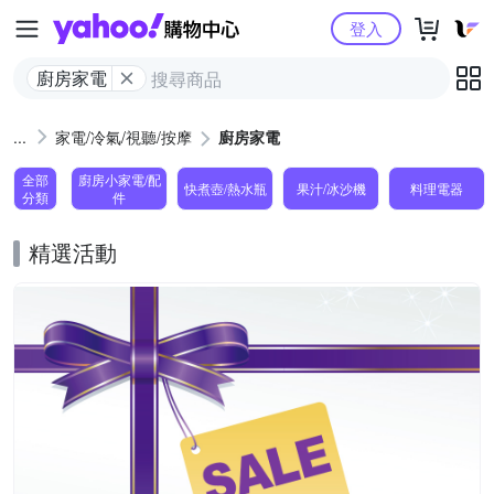
Yahoo購物中心
登入
廚房家電
家電/冷氣/視聽/按摩
廚房家電
全部
廚房小家電/配
快煮壺/熱水瓶
果汁/冰沙機
料理電器
分類
件
精選活動