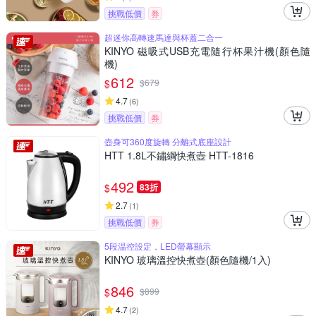
挑戰低價
券
超迷你高轉速馬達與杯蓋二合一
KINYO 磁吸式USB充電隨行杯果汁機(顏色隨
機)
612
$
$
679
4.7
(
6
)
挑戰低價
券
壺身可360度旋轉 分離式底座設計
HTT 1.8L不鏽綱快煮壺 HTT-1816
492
$
83折
2.7
(
1
)
挑戰低價
券
5段温控設定，LED螢幕顯示
KINYO 玻璃溫控快煮壺(顏色隨機/1入)
846
$
$
899
4.7
(
2
)