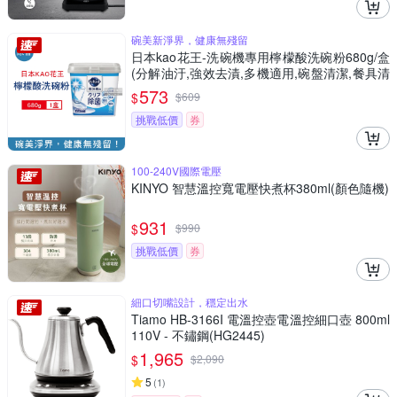
碗美新淨界，健康無殘留
日本kao花王-洗碗機專用檸檬酸洗碗粉680g/盒
(分解油汙,強效去漬,多機適用,碗盤清潔,餐具清
潔)
573
$
$
609
挑戰低價
券
100-240V國際電壓
KINYO 智慧溫控寬電壓快煮杯380ml(顏色隨機)
931
$
$
990
挑戰低價
券
細口切嘴設計，穩定出水
Tiamo HB-3166I 電溫控壺電溫控細口壺 800ml
110V - 不鏽鋼(HG2445)
1,965
$
$
2,090
5
(
1
)