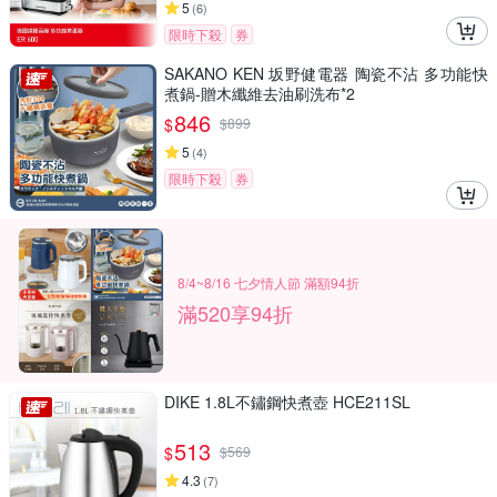
5
(
6
)
限時下殺
券
SAKANO KEN 坂野健電器 陶瓷不沾 多功能快
煮鍋-贈木纖維去油刷洗布*2
846
$
$
899
5
(
4
)
限時下殺
券
8/4~8/16 七夕情人節 滿額94折
滿520享94折
DIKE 1.8L不鏽鋼快煮壺 HCE211SL
513
$
$
569
4.3
(
7
)