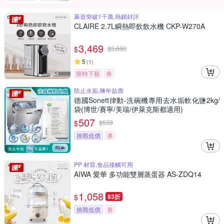
募資突破1千萬,熱銷好評
CLAIRE 2.7L瞬熱即飲飲水機 CKP-W270A
3,469
$
$
3,690
5
(
1
)
限時下殺
券
防止水垢,鹽年益壽
德國Sonett律動-洗碗機專用去水垢軟化鹽2kg/
袋(博世/賽寧/美瑞/伊萊克斯都適用)
507
$
$
539
挑戰低價
券
PP 材質,食品接觸可用
AIWA 愛華 多功能雙層蒸蛋器 AS-ZDQ14
1,058
$
83折
挑戰低價
券