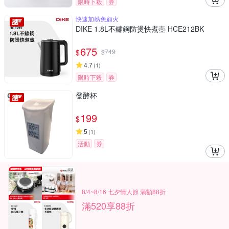
限時下殺
券
快速加熱免顧火
DIKE 1.8L不鏽鋼防燙快煮壺 HCE212BK
675
$
$
749
4.7
(
1
)
限時下殺
券
發酵杯
199
$
5
(
1
)
活動
券
8/4~8/16 七夕情人節 滿額88折
滿520享88折