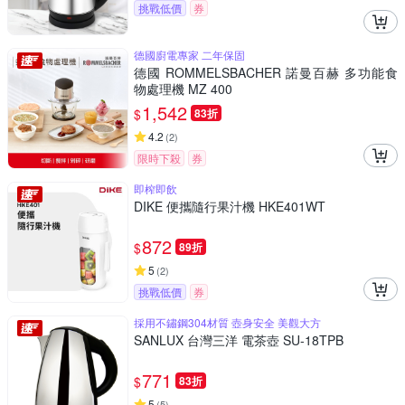
挑戰低價
券
德國廚電專家 二年保固
德國 ROMMELSBACHER 諾曼百赫 多功能食
物處理機 MZ 400
1,542
$
83折
4.2
(
2
)
限時下殺
券
即榨即飲
DIKE 便攜隨行果汁機 HKE401WT
872
$
89折
5
(
2
)
挑戰低價
券
採用不鏽鋼304材質 壺身安全 美觀大方
SANLUX 台灣三洋 電茶壺 SU-18TPB
771
$
83折
5
(
5
)