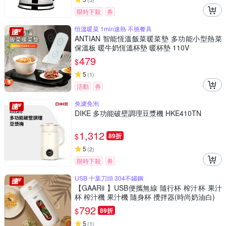
限時下殺
券
恒溫暖菜 1min速熱 不挑餐具
ANTIAN 智能恆溫飯菜暖菜墊 多功能小型熱菜
保溫板 暖牛奶恆溫杯墊 暖杯墊 110V
479
$
5
(
1
)
活動
券
免濾免泡
DIKE 多功能破壁調理豆漿機 HKE410TN
1,312
$
89折
5
(
2
)
限時下殺
券
USB 十葉刀頭 304不鏽鋼
【GAARii 】USB便攜無線 隨行杯 榨汁杯 果汁
杯 榨汁機 果汁機 隨身杯 攪拌器(時尚奶油白)
792
$
89折
5
(
1
)