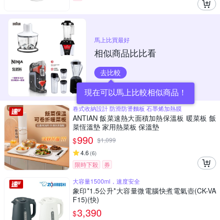
馬上比買最好
相似商品比比看
去比較
現在可以馬上比較相似商品！
卷式收納設計 防滑防燙麵板 石墨烯加熱膜
ANTIAN 飯菜速熱大面積加熱保溫板 暖菜板 飯
菜恆溫墊 家用熱菜板 保溫墊
990
$
$
1,099
4.6
(
6
)
限時下殺
券
大容量1500ml，速度安全
象印*1.5公升*大容量微電腦快煮電氣壺(CK-VA
F15)(快)
3,390
$