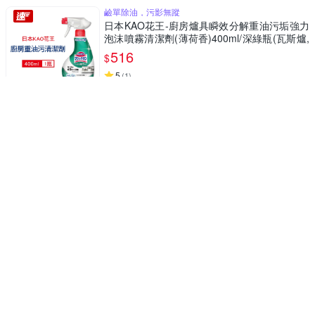
鹼單除油，污影無蹤
日本KAO花王-廚房爐具瞬效分解重油污垢強力
泡沫噴霧清潔劑(薄荷香)400ml/深綠瓶(瓦斯爐,
抽油煙機,爐架,流理台,家電器清潔)
516
$
5
(
1
)
活動
券
五段定溫可選
Tiamo HB-3166C 電溫控壺電溫控細口壺0.8L
110V(HG2448)
1,580
$
$
1,680
5
(
1
)
限時下殺
券
鹼單漂白，終潔油漬
日本KAO花王-廚房廚具餐具3效合1漂白去油除
臭鹼性泡沫慕斯清潔劑400ml/瓶(不鏽鋼濾網,爐
具皆適用)
481
$
活動
券