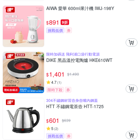
AIWA 愛華 600ml果汁機 IWJ-198Y
891
$
9折
挑戰低價
券
限時加碼送 飛利浦口袋行動電源
DIKE 黑晶溫控電陶爐 HKE610WT
1,401
$
$
1,490
4.7
(
1
)
限時下殺
券
304不鏽鋼材質壺身壺嘴內鋼蓋
HTT 不鏽鋼電茶壺 HTT-1725
601
$
$
639
5
(
2
)
挑戰低價
券