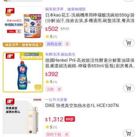
碗美新淨界，健康無殘留
日本kao花王-洗碗機專用檸檬酸洗碗粉550g/袋
(分解油汙,強效去漬,多機適用,碗盤清潔,餐具清
潔)
502
$
$
533
5
(
1
)
挑戰低價
券
有酵洗淨,碗如新生
德國Henkel Pril-高效能活性酵素分解重油環保
親膚濃縮洗碗精-檸檬香653ml/藍瓶(廚房餐具,
碗盤,鍋具清潔劑)
392
$
5
(
1
)
活動
券
一公升大容量
DIKE 快煮真空加熱水壺1L HCE130TN
1,312
$
89折
5
(
1
)
限時下殺
券