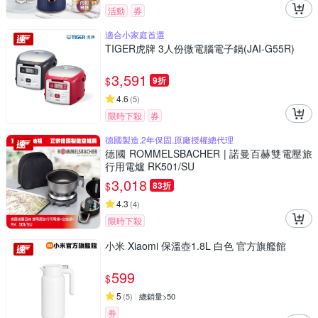
活動
券
適合小家庭首選
TIGER虎牌 3人份微電腦電子鍋(JAI-G55R)
3,591
$
9折
4.6
(
5
)
限時下殺
券
德國製造,2年保固,原廠授權總代理
德國 ROMMELSBACHER | 諾曼百赫雙電壓旅
行用電爐 RK501/SU
3,018
$
83折
4.3
(
4
)
限時下殺
小米 Xiaomi 保溫壺1.8L 白色 官方旗艦館
599
$
5
(
5
)
總銷量>50
券