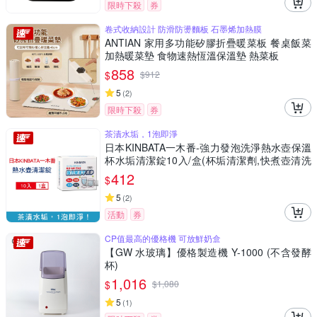
限時下殺
券
卷式收納設計 防滑防燙麵板 石墨烯加熱膜
ANTIAN 家用多功能矽膠折疊暖菜板 餐桌飯菜
加熱暖菜墊 食物速熱恆溫保溫墊 熱菜板
858
$
$
912
5
(
2
)
限時下殺
券
茶漬水垢，1泡即淨
日本KINBATA一木番-強力發泡洗淨熱水壺保溫
杯水垢清潔錠10入/盒(杯垢清潔劑,快煮壺清洗
劑,咖啡濾杯除垢劑,除水垢咖啡垢去茶漬)
412
$
5
(
2
)
活動
券
CP值最高的優格機 可放鮮奶盒
【GW 水玻璃】優格製造機 Y-1000 (不含發酵
杯)
1,016
$
$
1,080
5
(
1
)