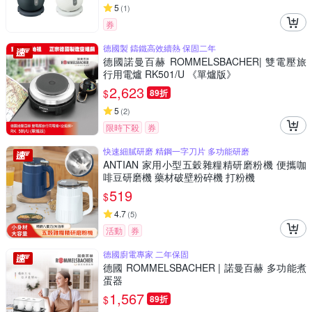
5
(
1
)
券
德國製 鑄鐵高效續熱 保固二年
德國諾曼百赫 ROMMELSBACHER| 雙電壓旅
行用電爐 RK501/U 《單爐版》
2,623
$
89折
5
(
2
)
限時下殺
券
快速細膩研磨 精鋼一字刀片 多功能研磨
ANTIAN 家用小型五穀雜糧精研磨粉機 便攜咖
啡豆研磨機 藥材破壁粉碎機 打粉機
519
$
4.7
(
5
)
活動
券
德國廚電專家 二年保固
德國 ROMMELSBACHER | 諾曼百赫 多功能煮
蛋器
1,567
$
89折