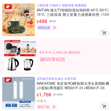
三檔恒溫 不挑杯子 節能省電 無聲調節
ANTIAN 復古TV智能恒溫加熱杯墊 45℃/55℃/
75℃ 三檔保溫 辦公室重力感應暖杯墊 110V
（交換禮物）
498
$
$
529
挑戰低價
券
8/4~8/16 七夕情人節 滿額82折
滿520享82折
活性碳天然岩石成分,水更甘甜
iNNOHOME 免安裝RO瞬熱製冷淨水器開飲機
(小藍鯨)專用濾芯 WD601F-01+WD601F-03
1,768
$
$
1,880
5
(
1
)
限時下殺
券