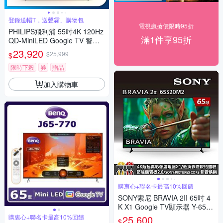
登錄送帽T，送聲霸、購物包
電視瘋搶價限時95折
PHILIPS飛利浦 55吋4K 120Hz
滿1件享95折
QD-MiniLED Google TV 智慧
顯示器 55PML9108
23,920
$25,999
$
限時下殺
券
贈品
加入購物車
購衷心+聯名卡最高10%回饋
SONY索尼 BRAVIA 2II 65吋 4
K X1 Google TV顯示器 Y-65S2
0M2
購衷心+聯名卡最高10%回饋
25,600
$