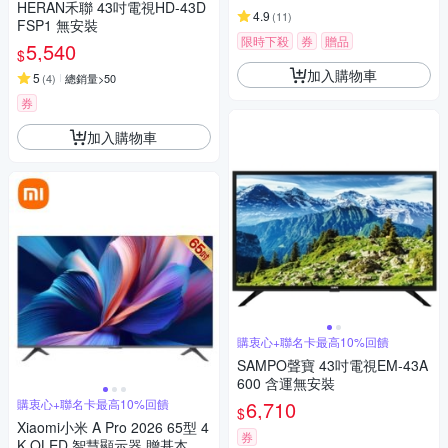
HERAN禾聯 43吋電視HD-43D
4.9
(
11
)
FSP1 無安裝
限時下殺
券
贈品
5,540
$
加入購物車
5
(
4
)
總銷量>50
券
加入購物車
購衷心+聯名卡最高10%回饋
SAMPO聲寶 43吋電視EM-43A
600 含運無安裝
購衷心+聯名卡最高10%回饋
6,710
$
Xiaomi小米 A Pro 2026 65型 4
券
K QLED 智慧顯示器 贈基本安