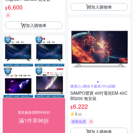
6,600
加入購物車
$
券
加入購物車
購衷心+聯名卡最高10%回饋
SAMPO聲寶 40吋電視EM-40C
BS200 無安裝
6,222
$
電視瘋搶價限時96折
5
(
2
)
滿1件享96折
挑戰低價
券
加入購物車