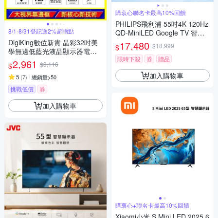
購衷心聯名卡最高10%回饋
PHILIPS飛利浦 55吋4K 120Hz
8/1-8/31登記送2%超贈點
QD-MiniLED Google TV 智慧
顯示器 55PML9108
DigiKing數位新貴 晶彩32吋美
17,480
$18,999
$
學無邊低藍光液晶顯示器電視
限時下殺
券
贈品
DK-VM32HP11
2,961
$3,116
$
加入購物車
5
(
7
)
總銷量>50
挑戰低價
券
加入購物車
購衷心+聯名卡最高10%回饋
Xiaomi小米 S Mini LED 2025 6