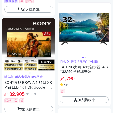
挑戰低價
券
贈品
加入購物車
購衷心+聯名卡最高10%回饋
TATUNG大同 32吋顯示器TA-S
T32A50 含標準安裝
購衷心+聯名卡最高10%回饋
4,790
$
SONY索尼 BRAVIA 5 85型 XR
5
(
1
)
Mini LED 4K HDR Google TV
券
顯示器 Y-85XR50
132,905
$139,900
$
加入購物車
限時下殺
券
加入購物車