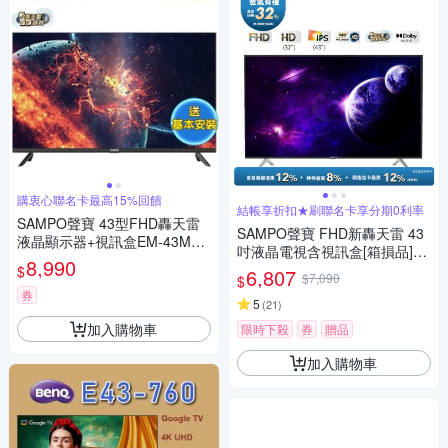
購衷心聯名卡最高15%回饋
結帳享折扣★刷聯名卡享分期0利率
SAMPO聲寶 43型FHD轟天雷
SAMPO聲寶 FHD新轟天雷 43
液晶顯示器+視訊盒EM-43MDS
吋液晶電視含視訊盒[箱損品]含
200 含基本安裝【贈14吋風
8,990
基本安裝+舊機回收
$
6,807
扇】
$7,090
$
券
5
(
21
)
加入購物車
限時下殺
券
贈品
加入購物車