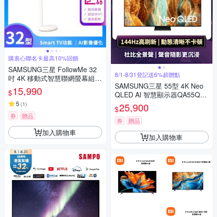
購衷心聯名卡最高10%回饋
SAMSUNG三星 FollowMe 32
8/1-8/31登記送6%超贈點
吋 4K 移動式智慧聯網螢幕組-S
SAMSUNG三星 55型 4K Neo
32FM703UC+立架 PRO
15,990
$
QLED AI 智慧顯示器QA55QN7
0FAXXZW
5
(
1
)
25,900
$
券
贈品
券
贈品
加入購物車
加入購物車