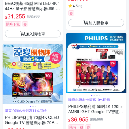
BenQ明基 65型 Mini LED 4K 1
4.5
(
2
)
44Hz 量子點智慧顯示器J65-77
券
0 送勳風16吋循環立扇 HFB-K0
31,255
$32,900
$
821
加入購物車
限時下殺
券
加入購物車
購衷心聯名卡最高10%回饋
PHILIPS飛利浦 55吋4K 120hz
購衷心聯名卡最高11%回饋
AMBILIGHT Google TV智慧顯
示器 55PUH8808 (送基本安裝)
PHILIPS飛利浦 70型4K QLED
36,955
$38,900
$
Google TV 智慧顯示器 70PQT
限時下殺
券
8169