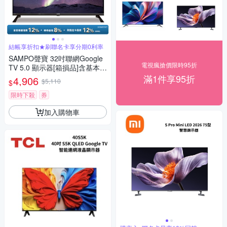
結帳享折扣★刷聯名卡享分期0利率
SAMPO聲寶 32吋聯網Google
電視瘋搶價限時95折
TV 5.0 顯示器[箱損品]含基本安
裝+舊機回收
滿1件享95折
4,906
$5,110
$
限時下殺
券
加入購物車