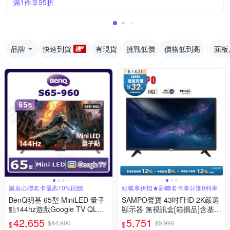
滿1件享95折
品牌
快速到貨
有現貨
挑戰低價
價格低到高
面板
購衷心聯名卡最高10%回饋
結帳享折扣★刷聯名卡享分期0利率
BenQ明基 65型 MiniLED 量子
SAMPO聲寶 43吋FHD 2K嚴選
點144hz遊戲Google TV QLED
顯示器 無視訊盒[箱損品]含基本
4K智慧顯示器S65-960
安裝+舊機回收
42,655
5,751
$44,900
$5,990
$
$