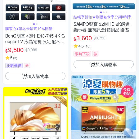
結帳享折扣★刷聯名卡享分期0利率
SAMPO聲寶 32吋HD 2K嚴選
購衷心+聯名卡最高10%回饋
顯示器 無視訊盒[箱損品]含基本
安裝+舊機回收
BenQ明基 43吋 E43-745 4K G
3,600
$3,750
$
oogle TV 液晶電視 只宅配不安
4.5
(
18
)
裝
9,500
$9,999
$
限時下殺
券
5
(
5
)
加入購物車
挑戰低價
券
加入購物車