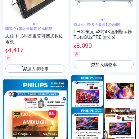
購衷心+聯名卡最高10%回饋
購衷心+聯名卡最高10%回饋
TECO東元 43吋4K連網顯示器
志佳 11.6吋高畫質可攜式數位
TL43GU2TRE 無安裝
電視
8,090
$
4,417
$
券
券
加入購物車
加入購物車