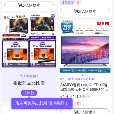
挑戰低價
券
加入購物車
加入購物車
馬上比買最好
8/1-8/31登記送2%超贈點
相似商品比比看
SAMPO聲寶 65吋QLED 4K聯
網液晶顯示器 QM-65SF620含
去比較
基本安裝+舊機回收
19,710
$20,531
$
限時下殺
券
加入購物車