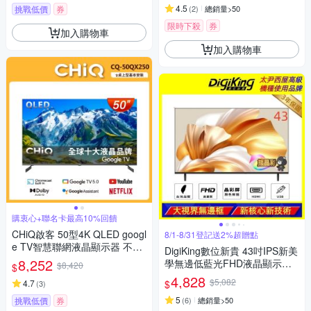
4.5
挑戰低價
券
(
2
)
總銷量>50
限時下殺
券
加入購物車
加入購物車
購衷心+聯名卡最高10%回饋
CHiQ啟客 50型4K QLED googl
8/1-8/31登記送2%超贈點
e TV智慧聯網液晶顯示器 不含
DigiKing數位新貴 43吋IPS新美
視訊盒 CQ-50QX250 含基本安
8,252
學無邊低藍光FHD液晶顯示器
$8,420
$
裝+舊機回收
電視 DK-VM43FP11
4,828
$5,082
$
4.7
(
3
)
5
挑戰低價
券
(
6
)
總銷量>50