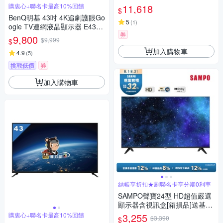
裝
購衷心+聯名卡最高10%回饋
11,618
$
BenQ明基 43吋 4K追劇護眼Go
5
(
1
)
ogle TV連網液晶顯示器 E43-7
券
45[無安裝]
9,800
$9,999
$
加入購物車
4.9
(
5
)
挑戰低價
券
加入購物車
結帳享折扣★刷聯名卡享分期0利率
SAMPO聲寶24型 HD超值嚴選
顯示器含視訊盒[箱損品]送基本
安裝+舊機回收
購衷心+聯名卡最高10%回饋
3,255
$3,390
$