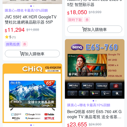
5型 智慧顯示器
購衷心+聯名卡最高10%回饋
18,050
$18,999
$
JVC 55吋 4K HDR GoogleTV
限時下殺
券
雙杜比連網液晶顯示器 55P
11,294
加入購物車
$11,888
$
5
(
1
)
挑戰低價
券
加入購物車
購衷心+聯名卡最高10%回饋
BenQ明基 65吋 E65-760 4K G
oogle TV 液晶電視 送全省基本
安裝
23,655
$24,900
$