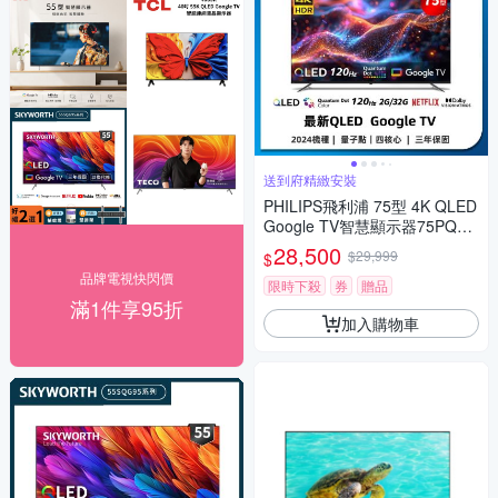
送到府精緻安裝
PHILIPS飛利浦 75型 4K QLED
Google TV智慧顯示器75PQT8
369
28,500
$29,999
$
品牌電視快閃價
限時下殺
券
贈品
滿1件享95折
加入購物車