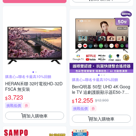
購衷心+聯名卡最高10%回饋
購衷心+聯名卡最高10%回饋
HERAN禾聯 32吋電視HD-32D
BenQ明基 50型 UHD 4K Goog
F5CA 無安裝
le TV 追劇護眼顯示器E50-745-
3,723
無視訊盒(送基本安裝)
$
12,255
$12,900
$
挑戰低價
券
挑戰低價
券
加入購物車
加入購物車