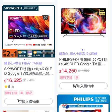
購衷心+聯名卡最高10%回饋
PHILIPS飛利浦 50型 50PQT81
購衷心+聯名卡最高10%回饋
69 4K QLED Google TV 顯示
器 一樓簽收 無安裝
SKYWORTH創維 65吋4K QLE
14,250
$14,999
$
D Google TV聯網液晶顯示器 6
限時下殺
券
5SQG95系列
16,625
$17,499
$
加入購物車
5
(
1
)
限時下殺
券
贈品
加入購物車