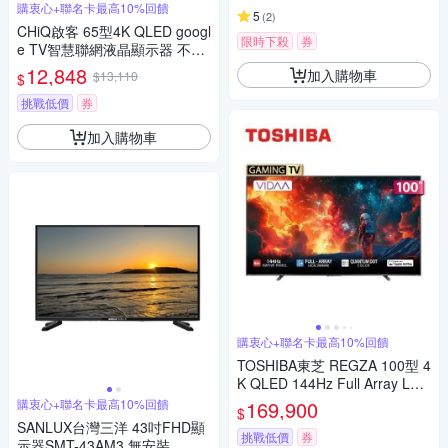
購衷心+聯名卡最高10%回饋
5
(
2
)
CHiQ啟客 65型4K QLED googl
限時下殺
券
e TV智慧聯網液晶顯示器 不含
視訊盒 CQ-65QX250 含基本安
12,848
加入購物車
$13,110
$
裝+舊機回收
挑戰低價
券
加入購物車
購衷心+聯名卡最高10%回饋
TOSHIBA東芝 REGZA 100型 4
K QLED 144Hz Full Array LED
AirPlay2 智慧顯示器 100Z670
購衷心+聯名卡最高10%回饋
169,900
$
NP
SANLUX台灣三洋 43吋FHD顯
挑戰低價
券
示器SMT-43AM3 無安裝