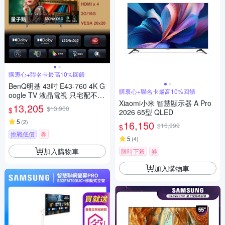
購衷心+聯名卡最高10%回饋
BenQ明基 43吋 E43-760 4K G
購衷心+聯名卡最高10%回饋
oogle TV 液晶電視 只宅配不安
Xiaomi小米 智慧顯示器 A Pro
裝
13,205
$13,900
$
2026 65型 QLED
5
(
2
)
16,150
$16,999
$
挑戰低價
券
5
(
4
)
加入購物車
限時下殺
券
加入購物車