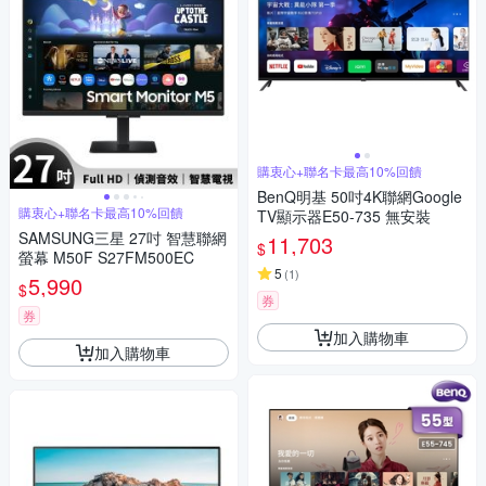
購衷心+聯名卡最高10%回饋
BenQ明基 50吋4K聯網Google
購衷心+聯名卡最高10%回饋
TV顯示器E50-735 無安裝
SAMSUNG三星 27吋 智慧聯網
11,703
$
螢幕 M50F S27FM500EC
5
(
1
)
5,990
$
券
券
加入購物車
加入購物車