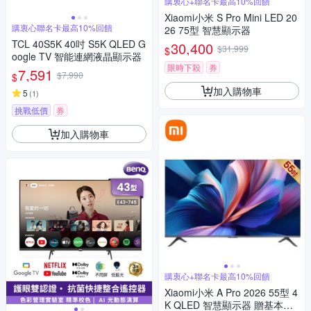
購衷心+聯名卡最高10%回饋
Xiaomi小米 S Pro Mini LED 20
購衷心聯名卡最高10%回饋
26 75型 智慧顯示器
TCL 40S5K 40吋 S5K QLED G
30,400
$31,999
$
oogle TV 智能連網液晶顯示器
限時下殺
券
7,591
$7,990
$
加入購物車
5
(
1
)
挑戰低價
券
加入購物車
購衷心+聯名卡最高10%回饋
Xiaomi小米 A Pro 2026 55型 4
K QLED 智慧顯示器 贈基本安