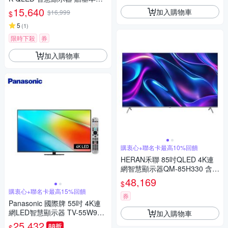
裝
15,640
加入購物車
$16,999
$
5
(
1
)
限時下殺
券
加入購物車
購衷心+聯名卡最高10%回饋
HERAN禾聯 85吋QLED 4K連
網智慧顯示器QM-85H330 含標
準安裝
48,169
$
購衷心+聯名卡最高15%回饋
券
Panasonic 國際牌 55吋 4K連
網LED智慧顯示器 TV-55W90B
加入購物車
GT 含基本安裝+舊機回收
25,432
88折
$