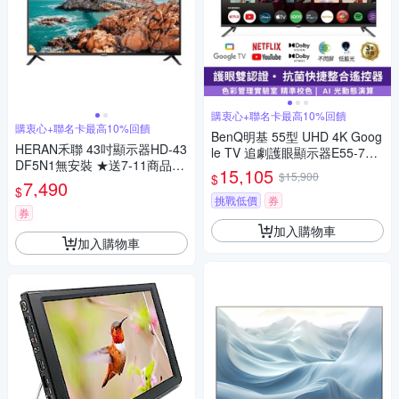
購衷心+聯名卡最高10%回饋
購衷心+聯名卡最高10%回饋
BenQ明基 55型 UHD 4K Goog
HERAN禾聯 43吋顯示器HD-43
le TV 追劇護眼顯示器E55-745-
DF5N1無安裝 ★送7-11商品卡
無視訊盒(送基本安裝)
15,105
$15,900
$
1000元
7,490
$
挑戰低價
券
券
加入購物車
加入購物車