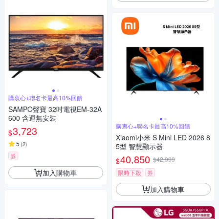
購衷心+聯名卡最高10%回饋
SAMPO聲寶 32吋電視EM-32A
600 含運無安裝
購衷心+聯名卡最高10%回饋
3,723
$
Xiaomi小米 S Mini LED 2026 8
5
(
2
)
5型 智慧顯示器
券
40,850
$42,999
$
加入購物車
限時下殺
券
加入購物車