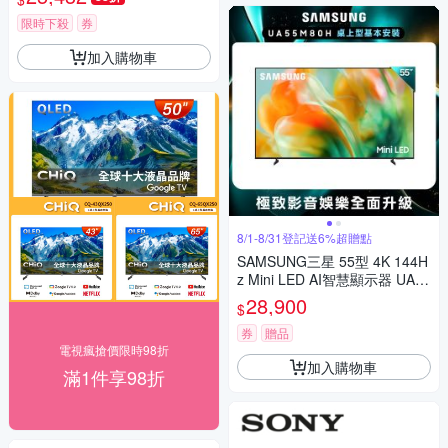
限時下殺
券
加入購物車
8/1-8/31登記送6%超贈點
SAMSUNG三星 55型 4K 144H
z Mini LED AI智慧顯示器 UA55
M80HAXXZW 含基本安裝
28,900
$
券
贈品
電視瘋搶價限時98折
加入購物車
滿1件享98折