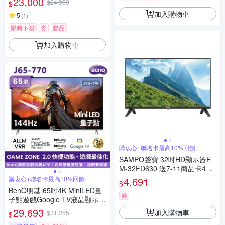
23,000
$24,999
$
加入購物車
5
(
1
)
限時下殺
券
贈品
加入購物車
購衷心+聯名卡最高10%回饋
SAMPO聲寶 32吋HD顯示器E
M-32FD630 送7-11商品卡400
元 無安裝
購衷心+聯名卡最高10%回饋
4,691
$
BenQ明基 65吋4K MiniLED量
券
子點遊戲Google TV液晶顯示器
144Hz J65-770
29,693
加入購物車
$31,255
$