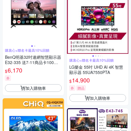
購衷心+聯名卡最高10%回饋
BenQ明基32吋連網智慧顯示器
購衷心+聯名卡最高10%回饋
E32-335 送7-11商品卡100元
LG樂金 55吋 UHD AI 4K 智慧
無安裝
6,170
$
顯示器 55UA7550PTA
券
14,900
$
加入購物車
券
贈品
加入購物車