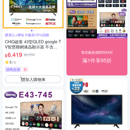
購衷心+聯名卡最高10%回饋
CHiQ啟客 43型QLED google T
V智慧聯網液晶顯示器 不含視
訊盒 CQ-43QX250 含基本安裝
電視瘋搶價限時95折
6,419
$6,550
$
+舊機回收
滿1件享95折
5
(
1
)
挑戰低價
券
加入購物車