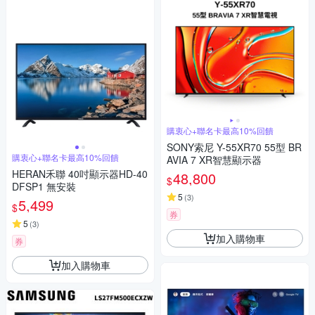
購衷心+聯名卡最高10%回饋
SONY索尼 Y-55XR70 55型 BR
購衷心+聯名卡最高10%回饋
AVIA 7 XR智慧顯示器
HERAN禾聯 40吋顯示器HD-40
48,800
$
DFSP1 無安裝
5
(
3
)
5,499
$
券
5
(
3
)
加入購物車
券
加入購物車