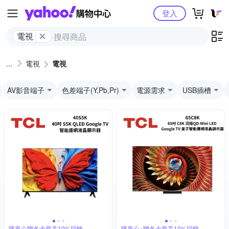
Yahoo購物中心
登入
電視
電視
電視
AV影音端子
色差端子(Y,Pb,Pr)
電源需求
USB插槽
購衷心聯名卡最高10%回饋
購衷心+聯名卡最高10%回饋