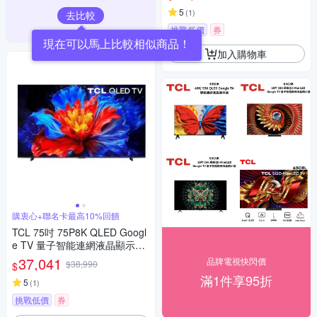
5
(
1
)
去比較
挑戰低價
券
現在可以馬上比較相似商品！
加入購物車
購衷心+聯名卡最高10%回饋
TCL 75吋 75P8K QLED Googl
e TV 量子智能連網液晶顯示器
桌上安裝
37,041
品牌電視快閃價
$38,990
$
滿1件享95折
5
(
1
)
挑戰低價
券