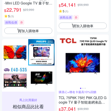
器 C8L
-Mini LED Google TV 量子智能
54,141
$56,990
$
連網液晶顯示器
22,791
$23,990
$
5
(
1
)
5
(
1
)
挑戰低價
券
挑戰低價
券
加入購物車
加入購物車
購衷心+聯名卡最高10%回饋
TCL 75P8K 75吋 P8K QLED G
馬上比買最好
oogle TV 量子智能連網液晶顯
相似商品比比看
示器
37,041
$38,990
$