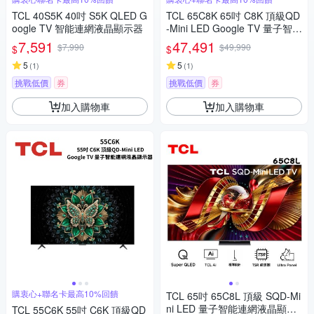
TCL 40S5K 40吋 S5K QLED G
TCL 65C8K 65吋 C8K 頂級QD
oogle TV 智能連網液晶顯示器
-Mini LED Google TV 量子智能
連網液晶顯示器
7,591
47,491
$7,990
$49,990
$
$
5
5
(
1
)
(
1
)
挑戰低價
券
挑戰低價
券
加入購物車
加入購物車
購衷心+聯名卡最高10%回饋
TCL 65吋 65C8L 頂級 SQD-Mi
ni LED 量子智能連網液晶顯示
TCL 55C6K 55吋 C6K 頂級QD