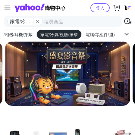
Yahoo購物中心
登入
家電/冷氣/
視聽/按摩
機/相機/耳機/穿戴
家電/冷氣/視聽/按摩
電腦/零組件/週邊/遊戲