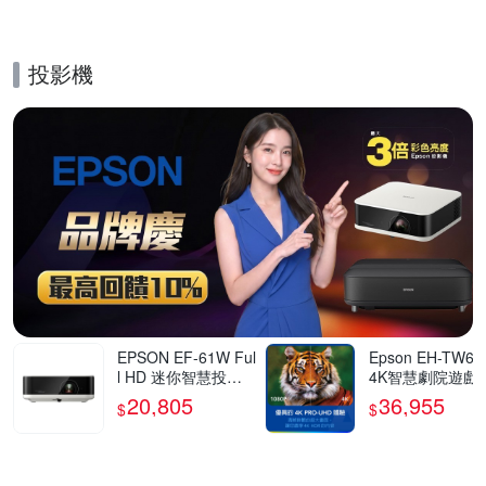
投影機
的優惠推薦活動
EPSON EF-61W Ful
Epson EH-TW62
l HD 迷你智慧投影
4K智慧劇院遊戲
機700流明 古典白
20,805
36,955
$
$