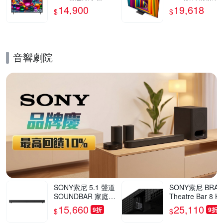
UA7550PTA
器 65UT911C0T
14,900
19,618
$
$
三年保固 含基本
裝
音響劇院
的優惠推薦活動
SONY索尼 5.1 聲道
SONY索尼 BRAV
SOUNDBAR 家庭劇
Theatre Bar 8 H
院組 HT-S60
8000 環繞音場
15,660
25,110
9折
9折
$
$