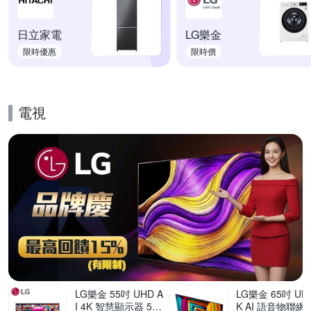
日立家電
LG樂金
限時優惠
限時價
電視
的優惠推薦活動
LG樂金 55吋 UHD A
LG樂金 65吋 UHD
I 4K 智慧顯示器 55
K AI 語音物聯網