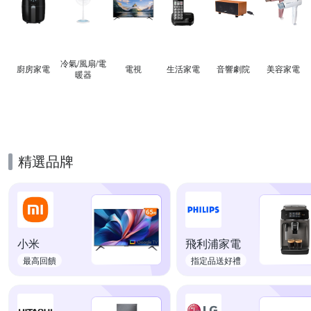
冷氣/風扇/電
廚房家電
電視
生活家電
音響劇院
美容家電
暖器
精選品牌
小米
飛利浦家電
最高回饋
指定品送好禮