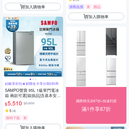
加入購物車
挑戰低價
券
贈品
加入購物車
結帳享折扣★刷聯名卡享分期0利率
SAMPO聲寶 95L 1級單門電冰
箱 兩款可選[箱損品]含基本安裝
+舊機回收
國際牌洗冰87折+快速到貨
5,510
$5,800
$
滿1件享87折
5
(
4
)
限時下殺
券
加入購物車