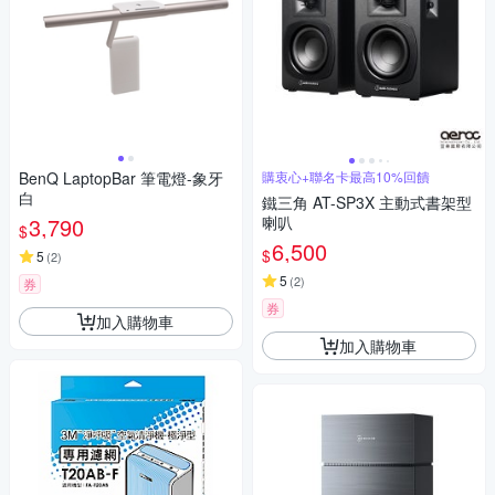
BenQ LaptopBar 筆電燈-象牙
購衷心+聯名卡最高10%回饋
白
鐵三角 AT-SP3X 主動式書架型
3,790
喇叭
$
6,500
$
5
(
2
)
5
(
2
)
券
券
加入購物車
加入購物車