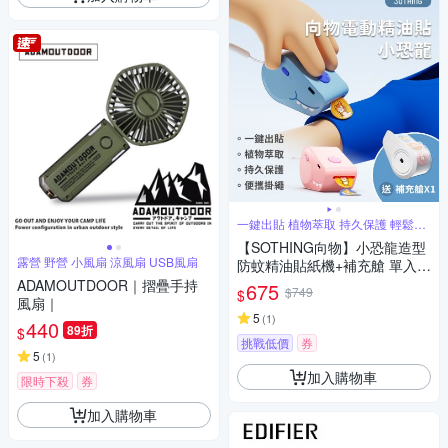
一鍵出貼 植物萃取 持久保護 輕鬆替
換
【SOTHING向物】小恐龍造型
露營 野營 小風扇 涼風扇 USB風扇
防蚊精油貼紙機+補充艙 單入組
防蚊貼/驅蚊貼/防蚊/精油貼片/
ADAMOUTDOOR｜摺疊手持
675
$749
$
驅蚊貼片/植物精油貼/小黑蚊
風扇｜
5
(
1
)
440
89折
$
挑戰低價
券
5
(
1
)
加入購物車
限時下殺
券
加入購物車