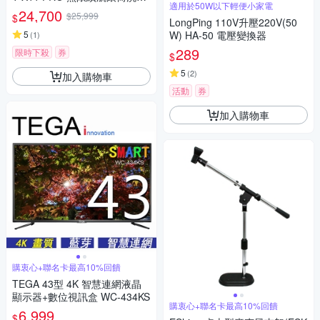
適用於50W以下輕便小家電
機器人
24,700
$25,999
$
LongPing 110V升壓220V(50
5
W) HA-50 電壓變換器
(
1
)
289
限時下殺
券
$
5
(
2
)
加入購物車
活動
券
加入購物車
購衷心+聯名卡最高10%回饋
TEGA 43型 4K 智慧連網液晶
顯示器+數位視訊盒 WC-434KS
購衷心+聯名卡最高10%回饋
6,999
$