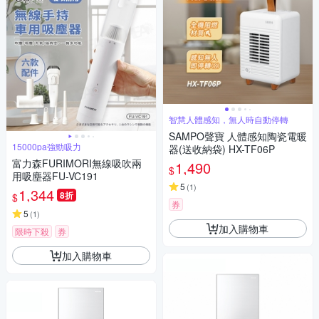
智慧人體感知，無人時自動停轉
SAMPO聲寶 人體感知陶瓷電暖
15000pa強勁吸力
器(送收納袋) HX-TF06P
富力森FURIMORI無線吸吹兩
1,490
$
用吸塵器FU-VC191
5
(
1
)
1,344
8折
$
券
5
(
1
)
加入購物車
限時下殺
券
加入購物車