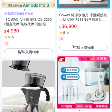
消費滿額送688超贈點
Coway 純淨水極光 冰溫瞬熱桌
【OSIM】V手暖摩枕 OS-2230
上型 CHP-7211N (含原廠到府
(頸肩按摩/無線按摩/撥筋推揉/
基本安裝)
36,800
$
溫熱紓緩)
4,980
$
5
(
1
)
5
(
8
)
券
券
加入購物車
加入購物車