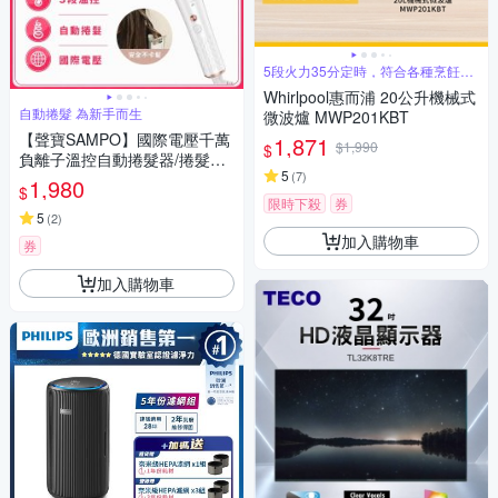
5段火力35分定時，符合各種烹飪需
求
Whirlpool惠而浦 20公升機械式
自動捲髮 為新手而生
微波爐 MWP201KBT
【聲寶SAMPO】國際電壓千萬
1,871
$1,990
$
負離子溫控自動捲髮器/捲髮棒/
5
(
7
)
電棒捲(HC-Z23S3L)
1,980
$
限時下殺
券
5
(
2
)
加入購物車
券
加入購物車