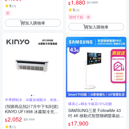
1,880
$1,999
$
5
(
1
)
5
(
1
)
券
限時下殺
券
加入購物車
加入購物車
半導體制冷，冰霧加濕製冷，有效體
感降溫
購衷心+聯名卡最高10%回饋
(預購商品預計7月中下旬到貨)
SAMSUNG三星 FollowMe 43
KINYO UF1998 冰霧製冷充電
吋 4K 移動式智慧聯網螢幕組-S
風扇
2,052
$2,159
$
43FM703UC+立架 RPO
17,900
$
5
(
1
)