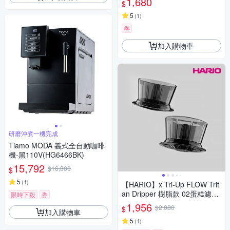
1,680
$
快速暖房對抗寒流
5
(
1
)
券
加入購物車
研磨沖煮一機完成
Tiamo MODA 義式全自動咖啡
機-黑110V(HG6466BK)
15,792
$16,800
$
5
(
1
)
【HARIO】x Tri-Up FLOW Trit
an Dripper 樹脂款 02蛋糕濾杯
限時下殺
券
- 黑色
1,956
$2,080
$
加入購物車
5
(
1
)