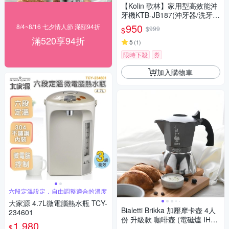
【Kolin 歌林】家用型高效能沖
牙機KTB-JB187(沖牙器/洗牙
器/噴牙機/牙線機)(時時樂限定)
950
8/4~8/16 七夕情人節 滿額94折
$999
$
滿520享94折
5
(
1
)
限時下殺
券
加入購物車
六段定溫設定，自由調整適合的溫度
大家源 4.7L微電腦熱水瓶 TCY-
Bialetti Brikka 加壓摩卡壺 4人
234601
份 升級款 咖啡壺 (電磁爐 IH爐
1,980
$
可用)