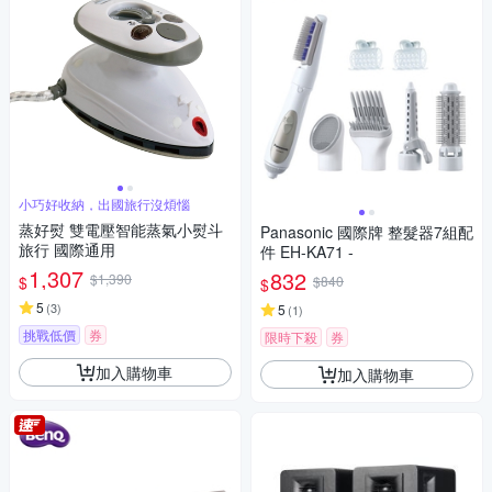
小巧好收納，出國旅行沒煩惱
蒸好熨 雙電壓智能蒸氣小熨斗
Panasonic 國際牌 整髮器7組配
旅行 國際通用
件 EH-KA71 -
1,307
832
$1,390
$
$840
$
5
(
3
)
5
(
1
)
挑戰低價
券
限時下殺
券
加入購物車
加入購物車