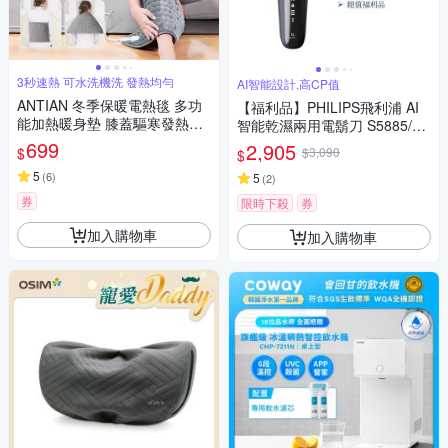
3秒速熱 可水洗機洗 發熱均勻
AI智能設計,高CP值
ANTIAN 冬季保暖電熱毯 多功
【福利品】PHILIPS飛利浦 AI
能加熱暖身墊 膝蓋驅寒發熱毯
智能乾濕兩用電鬍刀 S5885/10
暖宮/暖腿/暖背/暖手 40*76cm
(一年保固)
699
2,905
$
$3,090
$
5
(
6
)
5
(
2
)
券
限時下殺
券
加入購物車
加入購物車