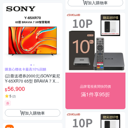
加入購物車
購衷心聯名卡最高10%回饋
(註冊送禮券2000元)SONY索尼
Y-65XR70 65型 BRAVIA 7 XR
智慧顯示器
品牌電視夜間快閃價
56,900
$
滿1件享95折
5
(
2
)
券
加入購物車