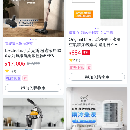
購衷心+聯名卡最高10%回饋
Original Life 沅瑢長效可水洗
智能灑水濕拖吸頭
空氣清淨機濾網 適用日立Hitac
hi：RD-200HH
Electrolux伊萊克斯 極適家居80
684
9折
$
0系列無線濕拖吸塵器EFP8182
5
(
1
)
5
17,005
$17,900
$
限時下殺
券
5
(
1
)
加入購物車
挑戰低價
券
加入購物車