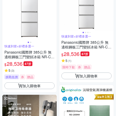
快速到貨+好禮多選一
Panasonic國際牌 385公升 無
快速到貨+好禮多選一
邊框鋼板三門變頻冰箱 NR-C3
84HVL-W1晶鑽白
Panasonic國際牌 385公升 無
28,536
87折
$
邊框鋼板三門變頻冰箱 NR-C3
5
(
1
)
84HV-W1 晶鑽白
28,536
87折
$
限時下殺
券
贈品
5
(
3
)
加入購物車
挑戰低價
券
贈品
加入購物車