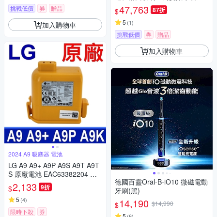
-D541PG-H1 極緻灰
47,763
挑戰低價
券
贈品
87折
$
5
(
1
)
加入購物車
挑戰低價
券
贈品
加入購物車
2024 A9 吸塵器 電池
LG A9 A9+ A9P A9S A9T A9T
S 原廠電池 EAC63382204 通
德國百靈Oral-B-iO10 微磁電動
用 EAC63758603 EAC6
2,133
9折
$
牙刷(黑)
5
(
4
)
14,190
$14,990
$
限時下殺
券
5
(
6
)