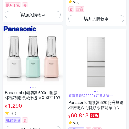
5
(
2
)
限時下殺
券
券
贈品
加入購物車
加入購物車
Panasonic 國際牌 600ml塑膠
原廠登錄送3000+好禮多選一
杯輕巧隨行果汁機 MX-XPT103
Panasonic國際牌 520公升無邊
1,290
$
框玻璃六門變頻冰箱翡翠白NR-
F521HX-W1
5
(
1
)
60,813
87折
$
挑戰低價
券
5
(
1
)