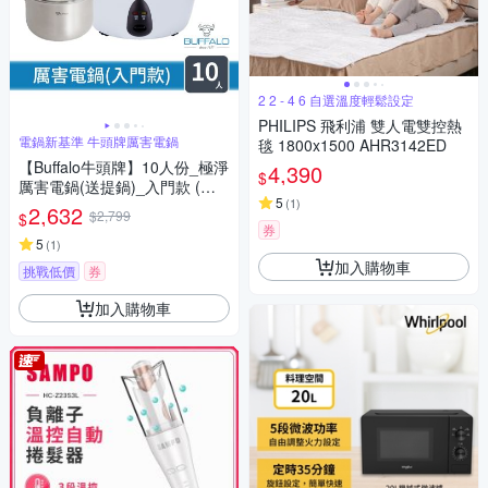
2 2 - 4 6 自選溫度輕鬆設定
PHILIPS 飛利浦 雙人電雙控熱
電鍋新基準 牛頭牌厲害電鍋
毯 1800x1500 AHR3142ED
【Buffalo牛頭牌】10人份_極淨
4,390
$
厲害電鍋(送提鍋)_入門款 (白/
5
(
1
)
可分離式牛頭鋼內鍋/304不鏽
2,632
$2,799
$
鋼)
券
5
(
1
)
加入購物車
挑戰低價
券
加入購物車