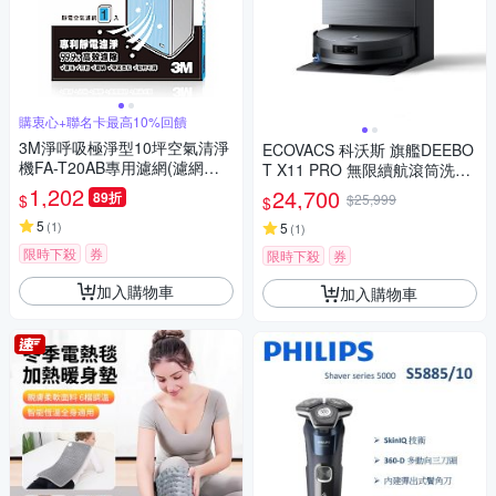
購衷心+聯名卡最高10%回饋
3M淨呼吸極淨型10坪空氣清淨
ECOVACS 科沃斯 旗艦DEEBO
機FA-T20AB專用濾網(濾網型
T X11 PRO 無限續航滾筒洗地
號:T20AB-F)
機器人
1,202
24,700
89折
$
$25,999
$
5
(
1
)
5
(
1
)
限時下殺
券
限時下殺
券
加入購物車
加入購物車