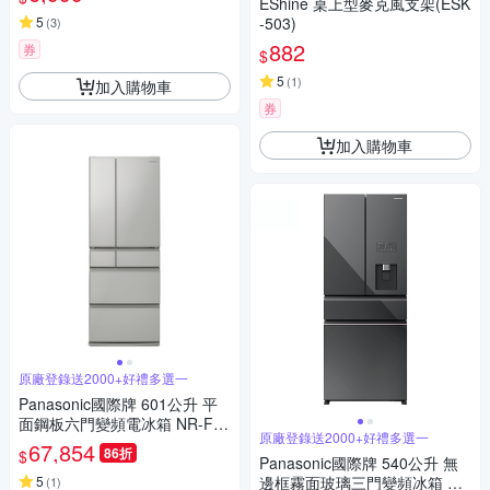
EShine 桌上型麥克風支架(ESK
5
-503)
(
3
)
882
券
$
5
(
1
)
加入購物車
券
加入購物車
原廠登錄送2000+好禮多選一
Panasonic國際牌 601公升 平
面鋼板六門變頻電冰箱 NR-F60
原廠登錄送2000+好禮多選一
1XT-C1瓷釉灰
67,854
86折
$
Panasonic國際牌 540公升 無
5
邊框霧面玻璃三門變頻冰箱 NR
(
1
)