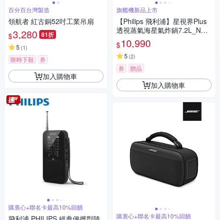
百分百台灣製造
旗艦機新品上市
領航者 紅古銅52吋工業吊扇
【Philips 飛利浦】星視界Plus
透視蒸氣海星氣炸鍋7.2L_NA5
3,280
81折
$
47/07
10,990
$
5
(
1
)
5
(
2
)
限時下殺
券
券
贈品
加入購物車
加入購物車
購衷心+聯名卡最高10%回饋
購衷心+聯名卡最高10%回饋
飛利浦 PHILIPS 經典便攜型隨