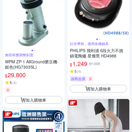
以光導熱，適用各種鍋具
PHILIPS 飛利浦 6段火力不挑
無段研磨調整刻度
鍋電陶爐 星燦黑 HD4988
WPM ZP-1 AllGround磨豆機-
1,249
$1,328
$
銀色(HG7303SL)
5
(
1
)
29,800
$
挑戰低價
券
5
(
1
)
加入購物車
券
加入購物車