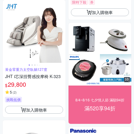
限時下殺
券
加入購物車
黃金零重力太空臥躺127度
JHT i芯深捏臀感按摩椅 K-323
29,800
$
5
(
2
)
挑戰低價
8/4~8/16 七夕情人節 滿額94折
滿520享94折
加入購物車