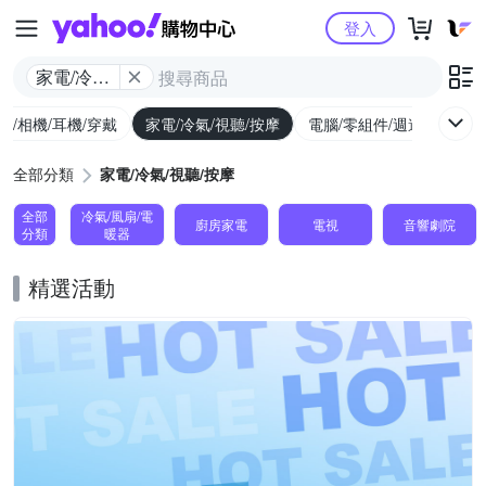
Yahoo購物中心
登入
家電/冷氣/
視聽/按摩
機/相機/耳機/穿戴
家電/冷氣/視聽/按摩
電腦/零組件/週邊/遊戲
全部分類
家電/冷氣/視聽/按摩
全部
冷氣/風扇/電
廚房家電
電視
音響劇院
分類
暖器
精選活動