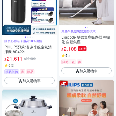
集塵筒集塵袋雙集塵模式
Lisscode 雙效集塵吸塵器 輕量
購衷心聯名卡最高10%回饋
化 自動集塵
PHILIPS飛利浦 奈米級空氣清
2,108
85折
$
淨機 AC4221
5
(
1
)
21,611
$22,990
$
限時下殺
券
5
(
2
)
加入購物車
挑戰低價
券
贈品
加入購物車