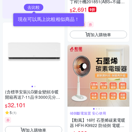
丁榨汁機201851(ABS+不鏽鋼
榨汁頭)
去比較
2,691
9折
$
5
(
1
)
限時下殺
券
加入購物車
(含標準安裝)LG樂金變頻冷暖
開箱再送7-11品卡3000元分離
式冷氣4坪LSU28DHS-LSN28D
32,101
$
DHS
5
(
1
)
傾倒斷電裝置 安心使用
【勳風】16吋 石墨烯碳素電暖
券
器 HFH-K9922 防傾倒 電暖器
加入購物車
電暖爐 2檔調溫 3秒速熱 定時