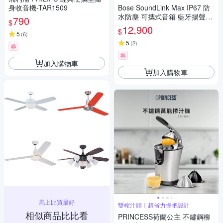
身收音機-TAR1509
Bose SoundLink Max IP67 防
水防塵 可攜式音箱 藍牙揚聲器
790
$
黑色
12,900
$
5
(
6
)
5
(
2
)
券
券
加入購物車
加入購物車
馬上比買最好
雙榨汁頭｜超省力握把設計
相似商品比比看
PRINCESS荷蘭公主 不鏽鋼柳