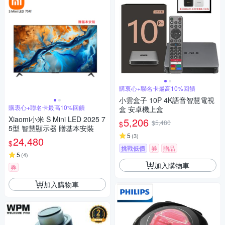
購衷心+聯名卡最高10%回饋
小雲盒子 10P 4K語音智慧電視
購衷心+聯名卡最高10%回饋
盒 安卓機上盒
Xiaomi小米 S Mini LED 2025 7
5,206
$5,480
$
5型 智慧顯示器 贈基本安裝
5
(
3
)
24,480
$
挑戰低價
券
贈品
5
(
4
)
加入購物車
券
加入購物車