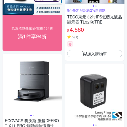
8/1-8/31登記送2%超贈點
TECO東元 32吋IPS低藍光液晶
顯示器 TL32K8TRE
4,580
除濕清淨機瘋搶價限時94折
$
滿1件享94折
5
(
1
)
券
加入購物車
ECOVACS 科沃斯 旗艦DEEBO
T X11 PRO 無限續航滾筒洗地