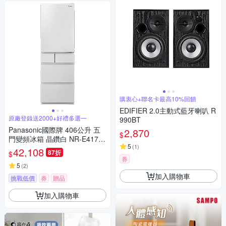
購衷心+聯名卡最高10%回饋
EDIFIER 2.0主動式藍牙喇叭 R
原廠登錄送2000+好禮多選一
990BT
Panasonic國際牌 406公升 五
2,870
$
門變頻冰箱 晶鑽白 NR-E417X
5
(
1
)
T-W1
42,108
87折
$
券
5
(
2
)
加入購物車
挑戰低價
券
贈品
加入購物車