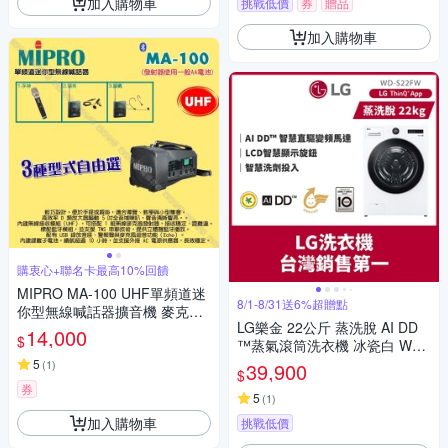
加入購物車
挑戰低價
券
贈品
加入購物車
購衷心+聯名卡最高10%回饋
MIPRO MA-100 UHF單頻道迷
8/1-8/31送6%超贈點
你型無線喊話器擴音機 麥克風
LG樂金 22公斤 蒸洗脫 AI DD
使用AA電池供電
14,000
$
™蒸氣滾筒洗衣機 冰瓷白 WD-
S22FW
5
(
1
)
39,900
$
券
5
(
1
)
加入購物車
挑戰低價