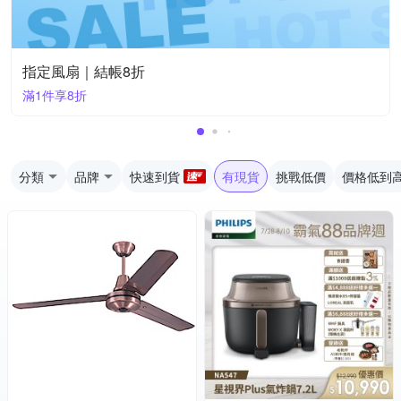
指定風扇｜結帳8折
滿1件享8折
分類
品牌
快速到貨
有現貨
挑戰低價
價格低到