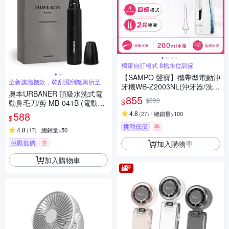
獨家自訂模式 8檔水位調節
【SAMPO 聲寶】攜帶型電動沖
全新旗艦機款，乾刮濕刮隨興所至
牙機WB-Z2003NL(沖牙器/洗牙
奧本URBANER 頂級水洗式電
器/潔牙機/噴牙機/牙線機/沖齒
855
$899
$
動鼻毛刀/剪 MB-041B (電動鼻
機/刷牙機)
毛刀/鼻毛剪/電動鼻毛剪/鼻毛/
588
4.8
(
27
)
總銷量>100
$
鼻毛修剪器/電動鼻毛修剪器)
挑戰低價
券
4.8
(
17
)
總銷量>50
挑戰低價
券
加入購物車
加入購物車