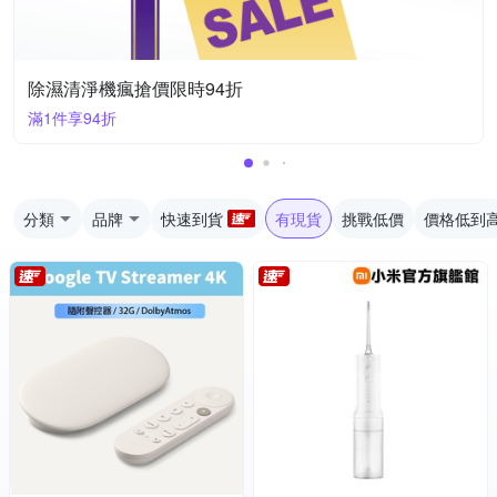
除濕清淨機瘋搶價限時94折
滿1件享94折
分類
品牌
快速到貨
有現貨
挑戰低價
價格低到