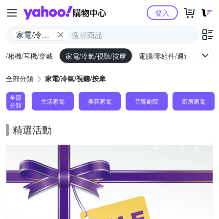
Yahoo購物中心
登入
家電/冷氣/
視聽/按摩
機/相機/耳機/穿戴
家電/冷氣/視聽/按摩
電腦/零組件/週邊/遊戲
全部分類
家電/冷氣/視聽/按摩
全部
生活家電
美容家電
音響劇院
廚房家電
分類
精選活動