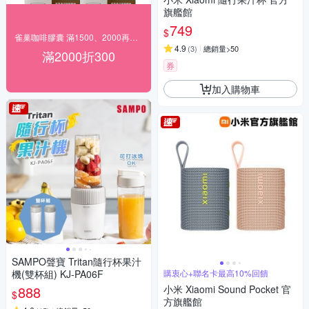
旗艦館
749
$
雀巢咖啡膠囊 滿1500、2000再優惠
4.9
(
3
)
總銷量>50
滿2000折300
券
加入購物車
SAMPO聲寶 Tritan隨行杯果汁
機(雙杯組) KJ-PA06F
購衷心+聯名卡最高10%回饋
888
小米 Xiaomi Sound Pocket 官
$
方旗艦館