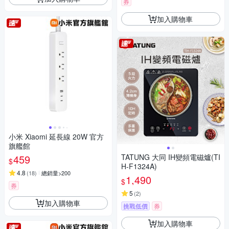
券
加入購物車
小米 Xiaomi 延長線 20W 官方
旗艦館
459
TATUNG 大同 IH變頻電磁爐(TI
$
H-F1324A)
4.8
(
18
)
總銷量>200
1,490
$
券
5
(
2
)
加入購物車
挑戰低價
券
加入購物車