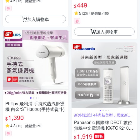
4.6
(
15
)
總銷量>50
449
$
券
5
(
23
)
總銷量>100
加入購物車
券
加入購物車
Philips 飛利浦 手持式蒸汽掛燙
機 白金/STH3020(手持式熨斗)
新外觀設計-時尚新美型，居家新選
1,390
$
擇
Panasonic 國際牌 DECT 數位
4.8
(
12
)
總銷量>50
無線中文電話機 KX-TGK210T
W
券
1,919
89折
$