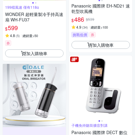
Panasonic 國際牌 EH-ND21 速
199檔風速 僅有118g
乾型吹風機
WONDER 超輕量製冷手持高速
486
扇 WH-FU37
$539
$
599
4.9
(
34
)
總銷量>100
$
挑戰低價
券
4.8
(
5
)
總銷量>50
券
加入購物車
加入購物車
子機免持聽筒擴音對講
Panasonic 國際牌 DECT 數位