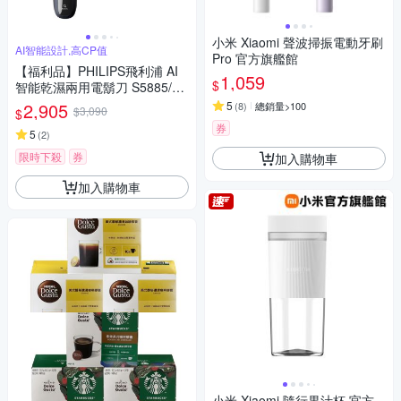
小米 Xiaomi 聲波掃振電動牙刷
AI智能設計,高CP值
Pro 官方旗艦館
【福利品】PHILIPS飛利浦 AI
1,059
$
智能乾濕兩用電鬍刀 S5885/10
(一年保固)
2,905
5
(
8
)
總銷量>100
$3,090
$
券
5
(
2
)
限時下殺
券
加入購物車
加入購物車
小米 Xiaomi 隨行果汁杯 官方