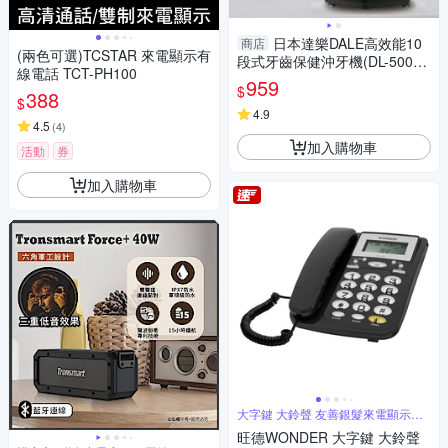
日本達樂DALE高效能10
商店
(兩色可選)TCSTAR 來電顯示有
段式牙齒保健沖牙機(DL-5001
線電話 TCT-PH100
全球電壓設計)
959
$
388
$
4.9
4.5
(
4
)
加入購物車
活動
券
加入購物車
大字鍵 大鈴聲 友善銀髮來電顯示電
話
旺德WONDER 大字鍵 大鈴聲