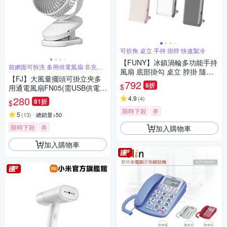
可折角 桌立 手持 掛脖 快速製冷
【FUNY】冰鎮渦輪多功能手持
前網面可拆洗 多用供電風扇 非充電
風扇 底部掛勾 桌立 脖掛 隨附
型
【FJ】大風量擺頭可掛立夾多
掛繩
792
8折
$
用通電風扇FN05(需USB供電
定時 可壁掛 桌扇 夾扇 8吋 7葉
280
4.9
(
4
)
81折
$
片)
限時下殺
券
5
(
13
)
總銷量>50
限時下殺
券
加入購物車
加入購物車