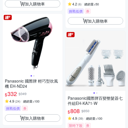
加入購物車
4.2
(
6
)
總銷量>50
挑戰低價
券
加入購物車
Panasonic 國際牌 輕巧型吹風
機 EH-ND24
332
$349
$
Panasonic國際牌百變整髮器七
4.9
(
24
)
總銷量>100
件組EH-KA71-W
挑戰低價
券
808
$850
$
加入購物車
4.9
(
39
)
總銷量>100
限時下殺
券