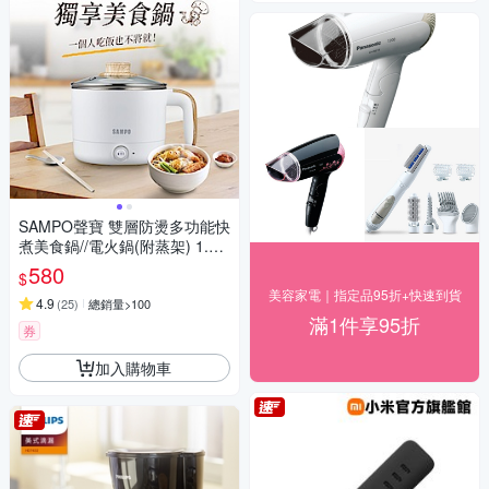
SAMPO聲寶 雙層防燙多功能快
煮美食鍋//電火鍋(附蒸架) 1.2L
KQ-CA12D
580
$
美容家電｜指定品95折+快速到貨
4.9
(
25
)
總銷量>100
滿1件享95折
券
加入購物車