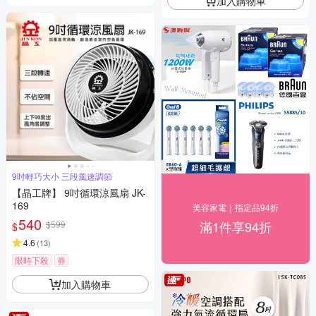
加入購物車
9吋輕巧大小 三段風速調節
【晶工牌】 9吋循環涼風扇 JK-
169
美容家電｜指定品94折
540
滿1件享94折
$599
$
4.6
(
13
)
限時下殺
券
加入購物車