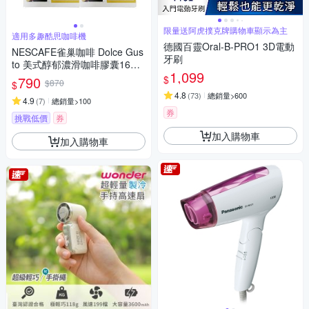
限量送阿虎撲克牌購物車顯示為主
適用多趣酷思咖啡機
德國百靈Oral-B-PRO1 3D電動
NESCAFE雀巢咖啡 Dolce Gus
牙刷
to 美式醇郁濃滑咖啡膠囊16顆
1,099
X3盒
$
790
$870
$
4.8
(
73
)
總銷量>600
4.9
(
7
)
總銷量>100
券
挑戰低價
券
加入購物車
加入購物車