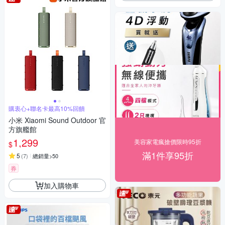
購衷心+聯名卡最高10%回饋
小米 Xiaomi Sound Outdoor 官
方旗艦館
1,299
美容家電瘋搶價限時95折
$
滿1件享95折
5
(
7
)
總銷量>50
券
加入購物車