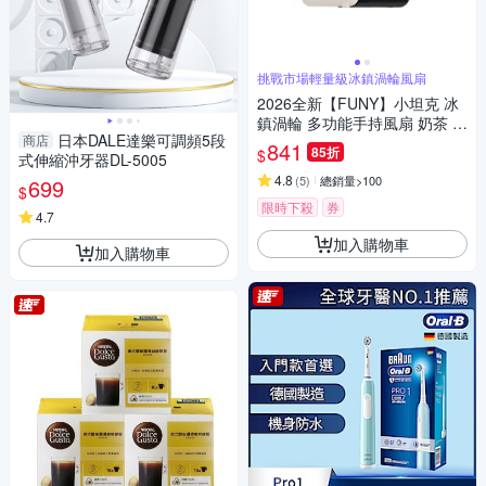
挑戰市場輕量級冰鎮渦輪風扇
2026全新【FUNY】小坦克 冰
鎮渦輪 多功能手持風扇 奶茶 /
日本DALE達樂可調頻5段
商店
櫻粉 / 莫藍
841
85折
$
式伸縮沖牙器DL-5005
4.8
(
5
)
總銷量>100
699
$
限時下殺
券
4.7
加入購物車
加入購物車