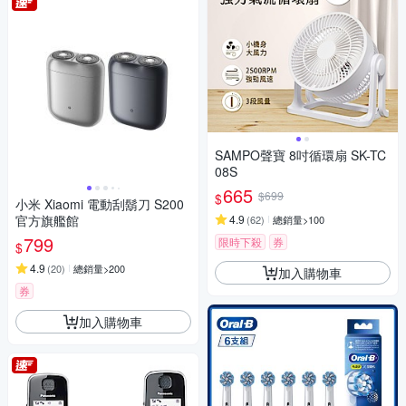
SAMPO聲寶 8吋循環扇 SK-TC
08S
665
$699
$
小米 Xiaomi 電動刮鬍刀 S200
官方旗艦館
4.9
(
62
)
總銷量>100
799
限時下殺
券
$
4.9
(
20
)
總銷量>200
加入購物車
券
加入購物車