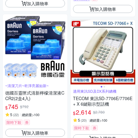
加入購物車
加入購物車
~清潔刀片~乾淨亮麗如新~
適用東訊SD及DX系列總機
德國百靈匣式清新檸檬清潔液C
CR2(2盒4入)
TECOM 東訊SD-7706E/7706E
+ X 6鍵顯示型話機
745
$792
$
2,614
$2,780
$
5
(
22
)
總銷量>100
5
(
20
)
總銷量>100
限時下殺
券
限時下殺
券
加入購物車