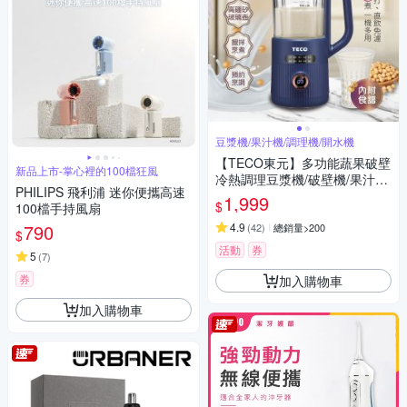
豆漿機/果汁機/調理機/開水機
【TECO東元】多功能蔬果破壁
新品上市-掌心裡的100檔狂風
冷熱調理豆漿機/破壁機/果汁機/
PHILIPS 飛利浦 迷你便攜高速
快煮壺/輔食機
1,999
$
100檔手持風扇
790
4.9
(
42
)
總銷量>200
$
活動
券
5
(
7
)
券
加入購物車
加入購物車