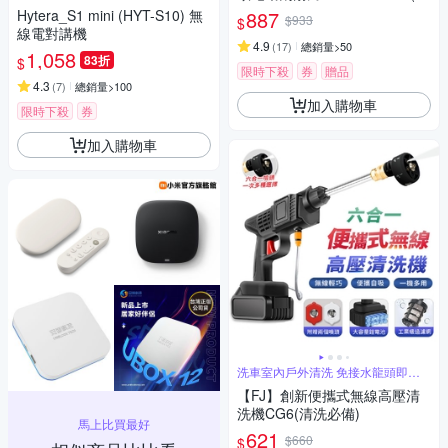
長待機
鬍刀/修容刀)
Hytera_S1 mini (HYT-S10) 無
887
$933
$
線電對講機
4.9
(
17
)
總銷量>50
1,058
83折
$
限時下殺
券
贈品
4.3
(
7
)
總銷量>100
加入購物車
限時下殺
券
加入購物車
洗車室內戶外清洗 免接水龍頭即可
高壓清洗
【FJ】創新便攜式無線高壓清
洗機CG6(清洗必備)
馬上比買最好
621
$660
$