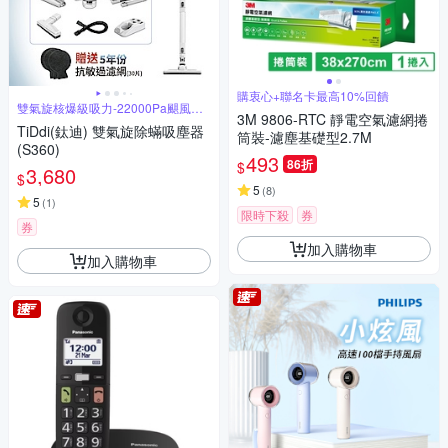
購衷心+聯名卡最高10%回饋
雙氣旋核爆級吸力-22000Pa颶風橫
3M 9806-RTC 靜電空氣濾網捲
掃
TiDdi(鈦迪) 雙氣旋除蟎吸塵器
筒裝-濾塵基礎型2.7M
(S360)
493
86折
$
3,680
$
5
(
8
)
5
(
1
)
限時下殺
券
券
加入購物車
加入購物車