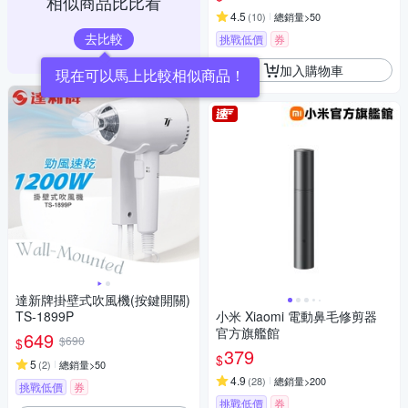
相似商品比比看
4.5
(
10
)
總銷量>50
去比較
挑戰低價
券
加入購物車
達新牌掛壁式吹風機(按鍵開關)
TS-1899P
小米 Xiaomi 電動鼻毛修剪器
官方旗艦館
649
$690
$
379
$
5
(
2
)
總銷量>50
4.9
(
28
)
總銷量>200
挑戰低價
券
挑戰低價
券