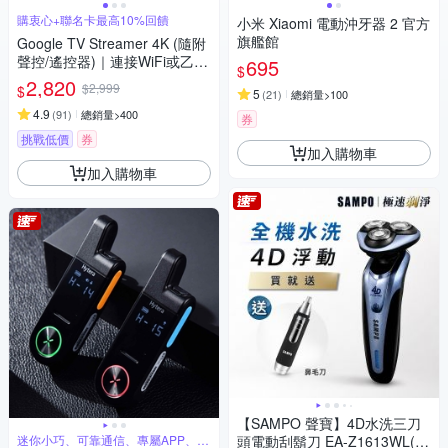
購衷心+聯名卡最高10%回饋
小米 Xiaomi 電動沖牙器 2 官方
旗艦館
Google TV Streamer 4K (隨附
聲控/遙控器)｜連接WiFi或乙太
695
$
網路｜Dolby Atmos｜Matter智
2,820
$2,999
$
5
(
21
)
總銷量>100
慧串聯｜安裝App播放Netflix/Di
sney+/Youtube
4.9
(
91
)
總銷量>400
券
挑戰低價
券
加入購物車
加入購物車
【SAMPO 聲寶】4D水洗三刀
迷你小巧、可靠通信、專屬APP、超
頭電動刮鬍刀 EA-Z1613WL(電