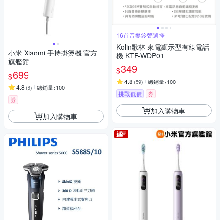
16首音樂鈴聲選擇
Kolin歌林 來電顯示型有線電話
小米 Xiaomi 手持掛燙機 官方
機 KTP-WDP01
旗艦館
349
$
699
$
4.8
(
59
)
總銷量>100
4.8
(
6
)
總銷量>100
挑戰低價
券
券
加入購物車
加入購物車