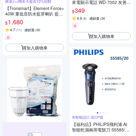
購衷心+聯名卡最高10%回饋
來電顯示電話 WD-7002 友善銀
髮
【Tronsmart】Element Force+
349
$
40W 重低音防水藍芽喇叭 藍芽
4.9
(
8
)
總銷量>50
音響
1,680
$
券
4.7
(
11
)
總銷量>50
加入購物車
券
加入購物車
AI智能設計,高CP值
【福利品】PHILIPS飛利浦 AI
智能乾濕兩用電鬍刀 S5585/20
(一年保固)