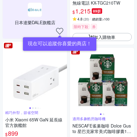
無線電話 KX-TGC210TW
1,215
89折
$
4.8
(
20
)
總銷量>100
日本達樂DALE旗艦店
限時下殺
券
加入購物車
現在可以追蹤你喜愛的商店！
精巧外型，節省空間
適用多趣酷思咖啡機
小米 Xiaomi 65W GaN 延長線
官方旗艦館
NESCAFE雀巢咖啡 Dolce Gus
to 星巴克家常美式咖啡膠囊12
899
$
顆x3盒