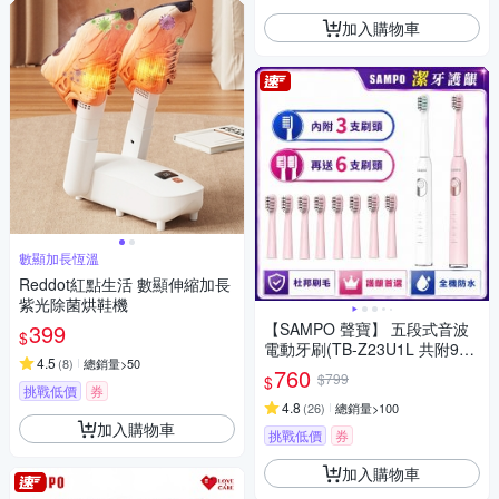
加入購物車
數顯加長恆溫
Reddot紅點生活 數顯伸縮加長
紫光除菌烘鞋機
399
【SAMPO 聲寶】 五段式音波
$
電動牙刷(TB-Z23U1L 共附9只
4.5
(
8
)
總銷量>50
刷頭)
760
$799
$
挑戰低價
券
4.8
(
26
)
總銷量>100
加入購物車
挑戰低價
券
加入購物車