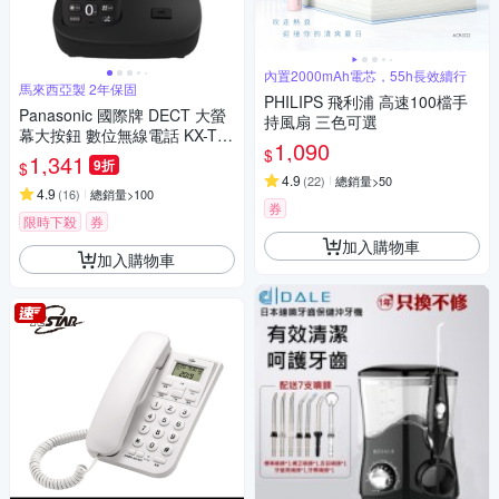
內置2000mAh電芯，55h長效續行
馬來西亞製 2年保固
PHILIPS 飛利浦 高速100檔手
Panasonic 國際牌 DECT 大螢
持風扇 三色可選
幕大按鈕 數位無線電話 KX-TG
1,090
$
U110
1,341
9折
$
4.9
(
22
)
總銷量>50
4.9
(
16
)
總銷量>100
券
限時下殺
券
加入購物車
加入購物車