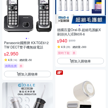
德國百靈Oral-B-超細毛護齦X
刷頭(6入)EB60X-6
940
$999
$
Panasonic國際牌 KX-TGE612
TW DECT雙子機無線電話
4.9
(
29
)
總銷量>300
2,950
限時下殺
券
$
4.9
(
14
)
總銷量>50
加入購物車
挑戰低價
券
加入購物車