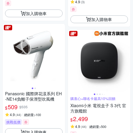
4.9
(
3
)
券
券
加入購物車
加入購物車
Panasonic 國際牌花漾系列 EH
-NE14負離子保溼型吹風機
購衷心+聯名卡最高10%回饋
509
Xiaomi小米 電視盒子 S 3代 官
$535
$
方旗艦館
4.9
(
44
)
總銷量>100
2,499
$
挑戰低價
券
4.9
(
44
)
總銷量>500
加入購物車