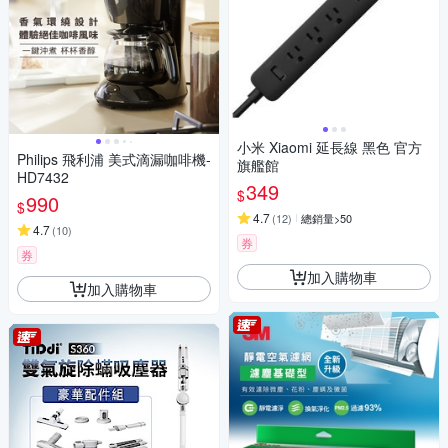
小米 Xiaomi 延長線 黑色 官方
Philips 飛利浦 美式滴漏咖啡機-
旗艦館
HD7432
349
$
990
$
4.7
(
12
)
總銷量>50
4.7
(
10
)
券
券
加入購物車
加入購物車