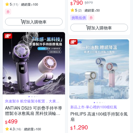
790
$870
$
5
(
11
)
總銷量>100
5
(
2
)
總銷量>50
券
挑戰低價
券
加入購物車
加入購物車
急速製冷 航空級製冷配置，大廣域
覆蓋送風
新品上市-掌心裡的100檔狂風
ANTIAN DS23 可折疊手持半導
體製冷冰敷風扇 黑科技渦輪迷
PHILIPS 高速100檔手持製冷風
你高速風扇 隨身掛脖風扇
扇
499
$
1,290
$
4.3
(
16
)
總銷量>100