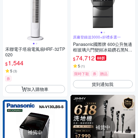
原廠登錄送3000+好禮多選一
Panasonic國際牌 600公升無邊
禾聯電子塔扇電風扇HRF-32TP
框玻璃六門變頻冰箱鑽石黑NR-
020
F601WX-X1
74,712
88折
$
1,544
$
5
(
1
)
5
(
3
)
限時下殺
券
贈品
券
貨到通知我
加入購物車
補貨中
補貨中