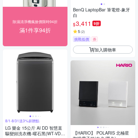
BenQ LaptopBar 筆電燈-象牙
白
除濕清淨機瘋搶價限時94折
3,411
9折
$
滿1件享94折
5
(
2
)
挑戰低價
券
加入購物車
8/1-8/31送3%超贈點
LG 樂金 15公斤 AI DD 智慧直
【HARIO】 POLARIS 北極星
驅變頻洗衣機-曜石黑(WT-VDN