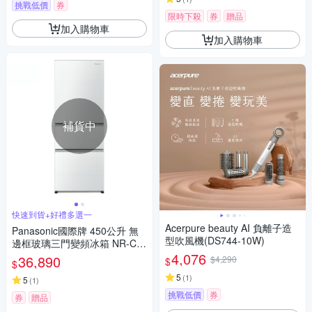
挑戰低價
券
限時下殺
券
贈品
加入購物車
加入購物車
補貨中
快速到貨+好禮多選一
Acerpure beauty AI 負離子造
Panasonic國際牌 450公升 無
型吹風機(DS744-10W)
邊框玻璃三門變頻冰箱 NR-C4
54HG-W 翡翠白
4,076
36,890
$4,290
$
$
5
(
1
)
5
(
1
)
挑戰低價
券
券
贈品