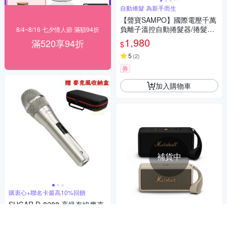
自動捲髮 為新手而生
【聲寶SAMPO】國際電壓千萬
負離子溫控自動捲髮器/捲髮棒/
8/4~8/16 七夕情人節 滿額94折
電棒捲(HC-Z23S3L)
1,980
滿520享94折
$
5
(
2
)
券
加入購物車
補貨中
購衷心+聯名卡最高10%回饋
SUGAR D-8288 高級有線麥克
風【贈 麥克風收納盒】
購衷心+聯名卡最高10%回饋
1,188