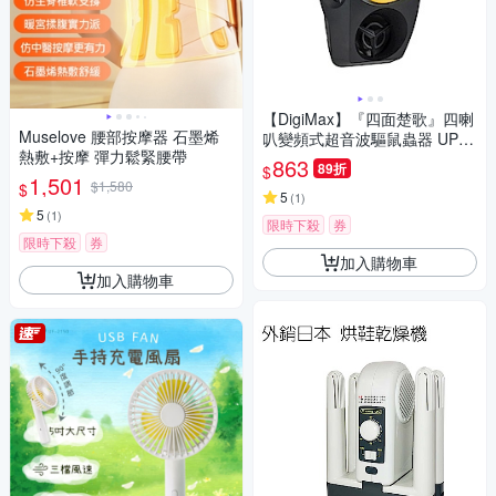
【DigiMax】『四面楚歌』四喇
Muselove 腰部按摩器 石墨烯
叭變頻式超音波驅鼠蟲器 UP-1
熱敷+按摩 彈力鬆緊腰帶
BA [超音波驅鼠][磁震波驅蟲]
863
89折
$
[黃光驅蚊蟲燈]
1,501
$1,580
$
5
(
1
)
5
(
1
)
限時下殺
券
限時下殺
券
加入購物車
加入購物車