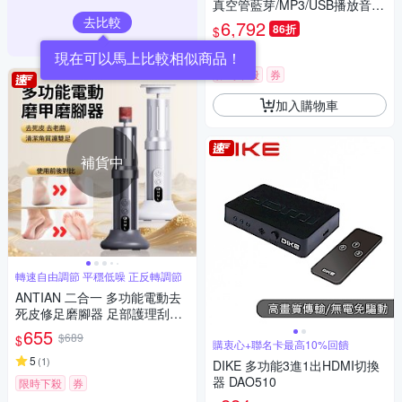
真空管藍芽/MP3/USB播放音響
組
去比較
6,792
86折
$
5
(
3
)
現在可以馬上比較相似商品！
限時下殺
券
加入購物車
補貨中
轉速自由調節 平穩低噪 正反轉調節
ANTIAN 二合一 多功能電動去
死皮修足磨腳器 足部護理刮腳
皮器 金屬美足磨腳皮機
655
$689
$
購衷心+聯名卡最高10%回饋
5
(
1
)
DIKE 多功能3進1出HDMI切換
器 DAO510
限時下殺
券