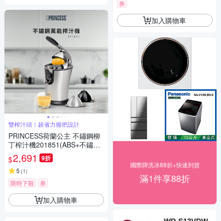
券
加入購物車
雙榨汁頭｜超省力握把設計
PRINCESS荷蘭公主 不鏽鋼柳
丁榨汁機201851(ABS+不鏽鋼
榨汁頭)
2,691
9折
$
國際牌洗冰88折+快速到貨
5
(
1
)
滿1件享88折
限時下殺
券
加入購物車