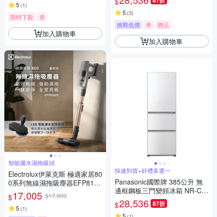
87折
$
5
(
1
)
5
(
3
)
限時下殺
券
挑戰低價
券
贈品
加入購物車
加入購物車
智能灑水濕拖吸頭
快速到貨+好禮多選一
Electrolux伊萊克斯 極適家居80
Panasonic國際牌 385公升 無
0系列無線濕拖吸塵器EFP8182
邊框鋼板三門變頻冰箱 NR-C3
5
17,005
$17,900
$
84HVL-W1晶鑽白
28,536
87折
$
5
(
1
)
5
(
1
)