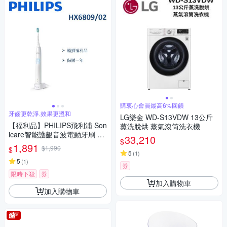
購衷心會員最高6%回饋
牙齒更乾淨,效果更溫和
LG樂金 WD-S13VDW 13公斤
【福利品】PHILIPS飛利浦 Son
蒸洗脫烘 蒸氣滾筒洗衣機
icare智能護齦音波電動牙刷 HX
33,210
$
6809/02 (一年保固)
1,891
$1,990
$
5
(
1
)
5
(
1
)
券
限時下殺
券
加入購物車
加入購物車