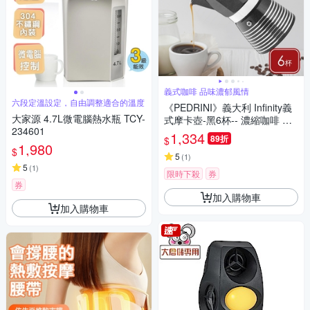
義式咖啡 品味濃郁風情
六段定溫設定，自由調整適合的溫度
《PEDRINI》義大利 Infinity義
大家源 4.7L微電腦熱水瓶 TCY-
式摩卡壺-黑6杯-- 濃縮咖啡 摩
234601
卡咖啡壺 拿鐵
1,334
89折
$
1,980
$
5
(
1
)
5
(
1
)
限時下殺
券
券
加入購物車
加入購物車