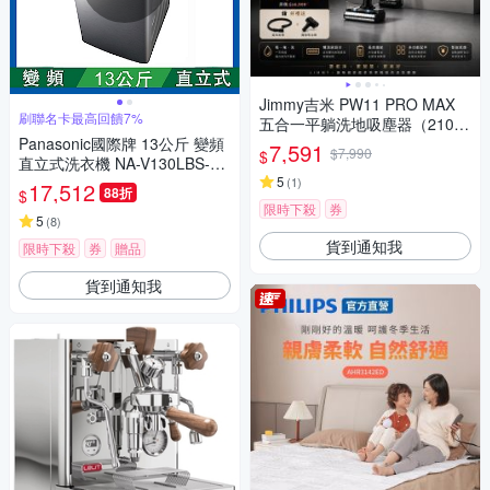
Jimmy吉米 PW11 PRO MAX
刷聯名卡最高回饋7%
五合一平躺洗地吸塵器（21000
Panasonic國際牌 13公斤 變頻
Pa/洗地機/除蹣機/熱烘乾）
7,591
$7,990
$
直立式洗衣機 NA-V130LBS-S
不鏽鋼
5
(
1
)
17,512
88折
$
限時下殺
券
5
(
8
)
貨到通知我
限時下殺
券
贈品
貨到通知我