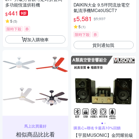
多功能恆溫烘鞋機
DAIKIN大金 9.5坪閃流放電空
氣清淨機MC40USCT7
441
9折
$
5,581
$5,937
$
5
(
5
)
5
(
1
)
限時下殺
券
限時下殺
券
加入購物車
貨到通知我
馬上比買最好
購衷心+聯名卡最高10%回饋
相似商品比比看
【宇晨MUSONIC】金閃耀前級