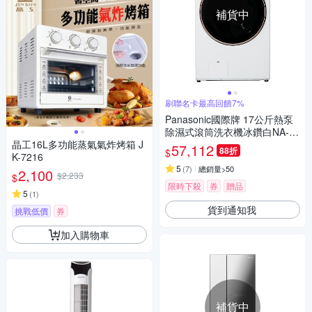
補貨中
刷聯名卡最高回饋7%
Panasonic國際牌 17公斤熱泵
除濕式滾筒洗衣機冰鑽白NA-V
晶工16L多功能蒸氣氣炸烤箱 J
170RPH-W
57,112
88折
$
K-7216
5
(
7
)
總銷量>50
2,100
$2,233
$
限時下殺
券
贈品
5
(
1
)
貨到通知我
挑戰低價
券
加入購物車
補貨中