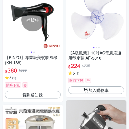
補貨中
【A級風葉】10吋AC電風扇通
【KINYO】專業級美髮吹風機
用型扇葉 AF-3010
(KH-188)
224
$235
$
360
$399
$
5
(
1
)
5
(
1
)
限時下殺
券
限時下殺
券
加入購物車
貨到通知我