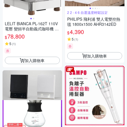
2 2 - 4 6 自選溫度輕鬆設定
PHILIPS 飛利浦 雙人電雙控熱
LELIT BIANCA PL-162T 110V
毯 1800x1500 AHR3142ED
電壓 變頻半自動義式咖啡機 不
4,390
$
含安裝
78,800
$
5
(
1
)
5
(
1
)
券
券
加入購物車
加入購物車