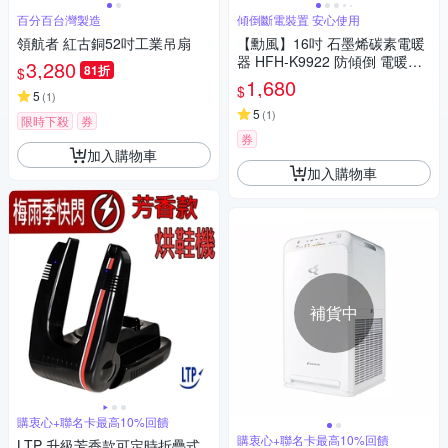
百分百台灣製造
傾倒斷電裝置 安心使用
領航者 紅古銅52吋工業吊扇
【勳風】16吋 石墨烯碳素電暖
器 HFH-K9922 防傾倒 電暖器
3,280
81折
$
電暖爐 2檔調溫 3秒速熱 定時
1,680
$
5
快速暖房對抗寒流
(
1
)
5
(
1
)
限時下殺
券
券
加入購物車
加入購物車
補貨中
購衷心+聯名卡最高10%回饋
購衷心+聯名卡最高10%回饋
LTP 升級芳香款可定時折疊式