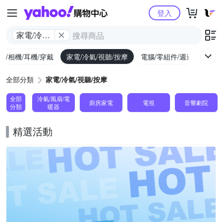
Yahoo購物中心
登入
家電/冷氣/
視聽/按摩
機/相機/耳機/穿戴
家電/冷氣/視聽/按摩
電腦/零組件/週邊/遊戲
全部分類
家電/冷氣/視聽/按摩
全部
冷氣/風扇/電
廚房家電
電視
音響劇院
分類
暖器
精選活動