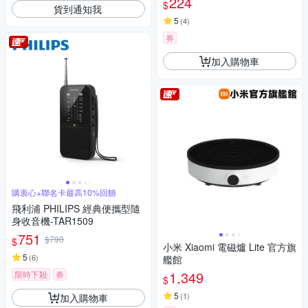
224
$
貨到通知我
5
(
4
)
券
加入購物車
購衷心+聯名卡最高10%回饋
飛利浦 PHILIPS 經典便攜型隨
身收音機-TAR1509
751
$790
$
小米 Xiaomi 電磁爐 Lite 官方旗
5
(
6
)
艦館
1,349
限時下殺
券
$
5
(
1
)
加入購物車