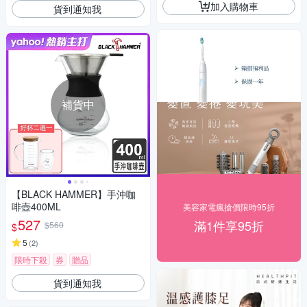
加入購物車
貨到通知我
補貨中
【BLACK HAMMER】手沖咖
啡壺400ML
美容家電瘋搶價限時95折
527
滿1件享95折
$560
$
5
(
2
)
限時下殺
券
贈品
貨到通知我