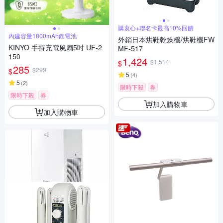
購衷心+聯名卡最高10%回饋
內建容量1800mAh鋰電池
外銷日本烘鞋乾燥機/烘鞋機FW
KINYO 手持充電風扇5吋 UF-2
MF-517
150
1,424
$1,514
$
285
$299
$
5
(
4
)
5
(
2
)
限時下殺
券
限時下殺
券
加入購物車
加入購物車