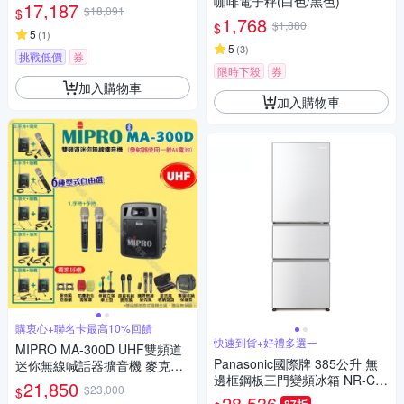
咖啡電子秤(白色/黑色)
15M)
17,187
$18,091
$
1,768
$1,880
$
5
(
1
)
5
(
3
)
挑戰低價
券
限時下殺
券
加入購物車
加入購物車
購衷心+聯名卡最高10%回饋
快速到貨+好禮多選一
MIPRO MA-300D UHF雙頻道
Panasonic國際牌 385公升 無
迷你無線喊話器擴音機 麥克風
邊框鋼板三門變頻冰箱 NR-C3
使用AA電池供電
21,850
$23,000
$
84HV-W1 晶鑽白
28,536