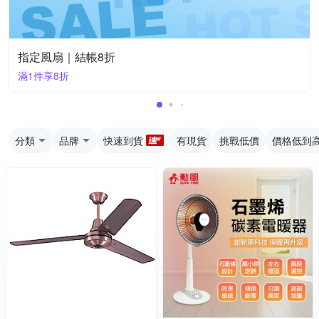
指定風扇｜結帳8折
滿1件享8折
分類
品牌
快速到貨
有現貨
挑戰低價
價格低到