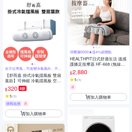
消費滿5000★送4%超贈點
HEALTHPIT日式舒適生活 溫感
護膝足按摩器 HF-668 (無線使
全方位導風，可改變冷氣風向，不影
用/多部位按摩/三種按摩手法選
2,880
響製冷
$
擇)
【舒而嘉 掛式冷氣擋風板 雙扇
5
(
1
)
葉款】可伸縮 冷氣擋風板 空調
擋風板 冷氣導風板 擋風罩 冷氣
320
券
8折
$
擋板 擋板 出風口擋板 壁掛式冷
氣 防直吹 遮風
5
(
1
)
加入購物車
挑戰低價
券
加入購物車