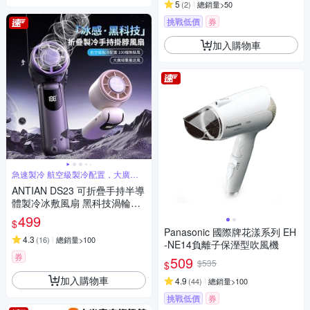
5
(
2
)
總銷量>50
挑戰低價
券
加入購物車
急速製冷 航空級製冷配置，大廣域
覆蓋送風
ANTIAN DS23 可折疊手持半導
體製冷冰敷風扇 黑科技渦輪迷
你高速風扇 隨身掛脖風扇
499
$
Panasonic 國際牌花漾系列 EH
4.3
(
16
)
總銷量>100
-NE14負離子保溼型吹風機
券
509
$535
$
加入購物車
4.9
(
44
)
總銷量>100
挑戰低價
券