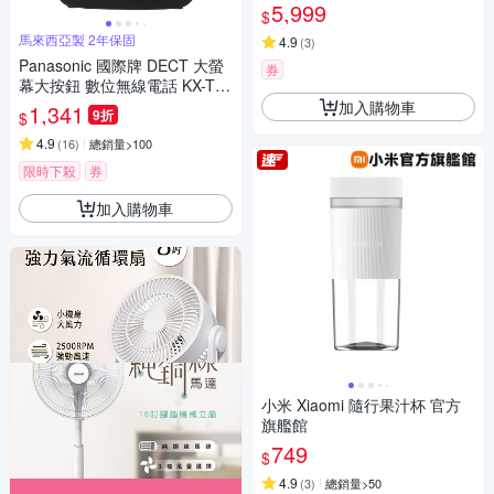
5,999
$
馬來西亞製 2年保固
4.9
(
3
)
Panasonic 國際牌 DECT 大螢
券
幕大按鈕 數位無線電話 KX-TG
U110
加入購物車
1,341
9折
$
4.9
(
16
)
總銷量>100
限時下殺
券
加入購物車
小米 Xiaomi 隨行果汁杯 官方
旗艦館
749
$
4.9
(
3
)
總銷量>50