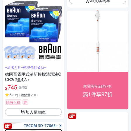
加入購物車
~清潔刀片~乾淨亮麗如新~
德國百靈匣式清新檸檬清潔液C
CR2(2盒4入)
745
家電限時促銷97折
$792
$
滿1件享97折
5
(
22
)
總銷量>100
限時下殺
券
加入購物車