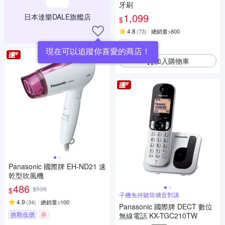
牙刷
1,099
日本達樂DALE旗艦店
$
4.8
(
73
)
總銷量>600
券
現在可以追蹤你喜愛的商店！
加入購物車
Panasonic 國際牌 EH-ND21 速
乾型吹風機
486
$539
$
子機免持聽筒擴音對講
4.9
(
34
)
總銷量>100
Panasonic 國際牌 DECT 數位
挑戰低價
券
無線電話 KX-TGC210TW