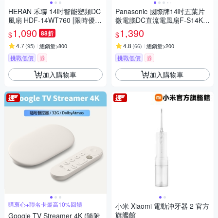
HERAN 禾聯 14吋智能變頻DC
Panasonic 國際牌14吋五葉片
風扇 HDF-14WT760 [限時優
微電腦DC直流電風扇F-S14KM
惠]
[限時優惠]
1,090
1,390
88折
$
$
4.7
4.8
(
95
)
總銷量>800
(
66
)
總銷量>200
挑戰低價
券
挑戰低價
券
加入購物車
加入購物車
購衷心+聯名卡最高10%回饋
小米 Xiaomi 電動沖牙器 2 官方
旗艦館
Google TV Streamer 4K (隨附