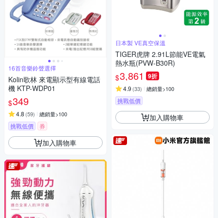
日本製 VE真空保溫
TIGER虎牌 2.91L節能VE電氣
熱水瓶(PVW-B30R)
16首音樂鈴聲選擇
3,861
9折
$
Kolin歌林 來電顯示型有線電話
機 KTP-WDP01
4.9
(
33
)
總銷量>100
349
挑戰低價
$
4.8
(
59
)
總銷量>100
加入購物車
挑戰低價
券
加入購物車