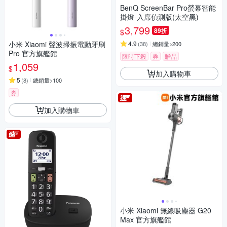
BenQ ScreenBar Pro螢幕智能
掛燈-入席偵測版(太空黑)
3,799
89折
$
小米 Xiaomi 聲波掃振電動牙刷
4.9
(
38
)
總銷量>200
Pro 官方旗艦館
限時下殺
券
贈品
1,059
$
加入購物車
5
(
8
)
總銷量>100
券
加入購物車
小米 Xiaomi 無線吸塵器 G20
Max 官方旗艦館