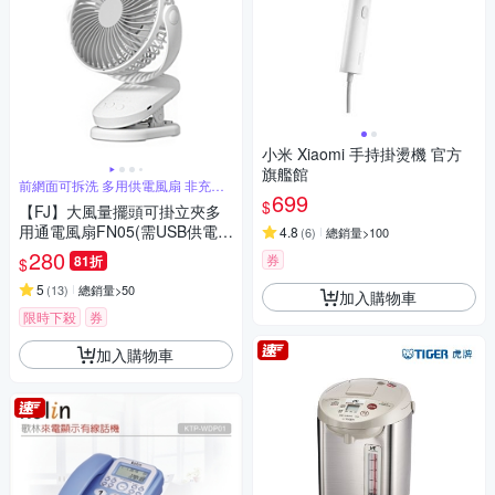
小米 Xiaomi 手持掛燙機 官方
旗艦館
前網面可拆洗 多用供電風扇 非充電
699
型
$
【FJ】大風量擺頭可掛立夾多
用通電風扇FN05(需USB供電
4.8
(
6
)
總銷量>100
定時 可壁掛 桌扇 夾扇 8吋 7葉
280
券
81折
$
片)
5
(
13
)
總銷量>50
加入購物車
限時下殺
券
加入購物車