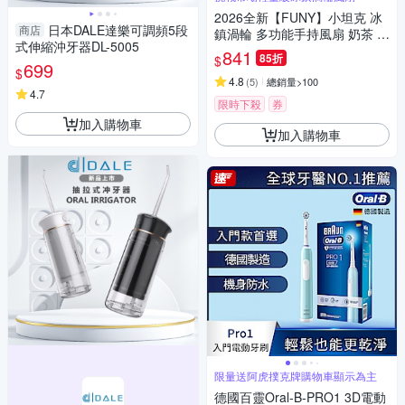
2026全新【FUNY】小坦克 冰
日本DALE達樂可調頻5段
商店
鎮渦輪 多功能手持風扇 奶茶 /
式伸縮沖牙器DL-5005
櫻粉 / 莫藍
841
85折
$
699
$
4.8
(
5
)
總銷量>100
4.7
限時下殺
券
加入購物車
加入購物車
限量送阿虎撲克牌購物車顯示為主
德國百靈Oral-B-PRO1 3D電動