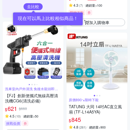
4.3
(
7
)
總銷量>100
去比較
限時下殺
券
現在可以馬上比較相似商品！
加入購物車
洗車室內戶外清洗 免接水龍頭即可
高壓清洗
【FJ】創新便攜式無線高壓清
原價890↘限時下殺
洗機CG6(清洗必備)
TATUNG 大同 14吋AC直立風
621
$660
$
扇 (TF-L14A5YA)
4.5
(
10
)
總銷量>50
845
$
挑戰低價
券
4.8
(
261
)
總銷量>900