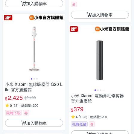
加入購物車
券
加入購物車
小米 Xiaomi 無線吸塵器 G20 L
ite 官方旗艦館
小米 Xiaomi 電動鼻毛修剪器
2,425
$2,499
$
官方旗艦館
5
(
33
)
總銷量>300
379
$
限時下殺
券
4.9
(
28
)
總銷量>200
加入購物車
挑戰低價
券