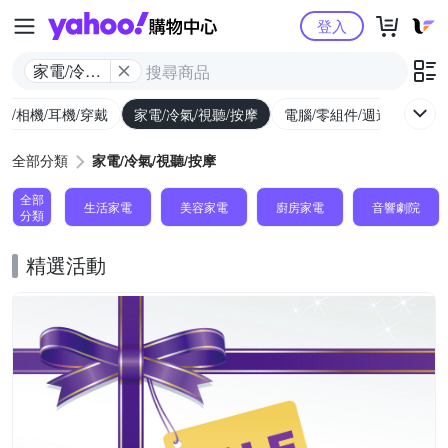
Yahoo購物中心
登入
家電/冷氣/
視聽/按摩
機/相機/耳機/穿戴
家電/冷氣/視聽/按摩
電腦/零組件/週邊/遊戲
全部分類
家電/冷氣/視聽/按摩
全部
生活家電
美容家電
廚房家電
音響劇院
分類
精選活動