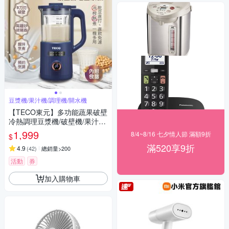
豆漿機/果汁機/調理機/開水機
【TECO東元】多功能蔬果破壁
冷熱調理豆漿機/破壁機/果汁機/
快煮壺/輔食機
1,999
8/4~8/16 七夕情人節 滿額9折
$
滿520享9折
4.9
(
42
)
總銷量>200
活動
券
加入購物車