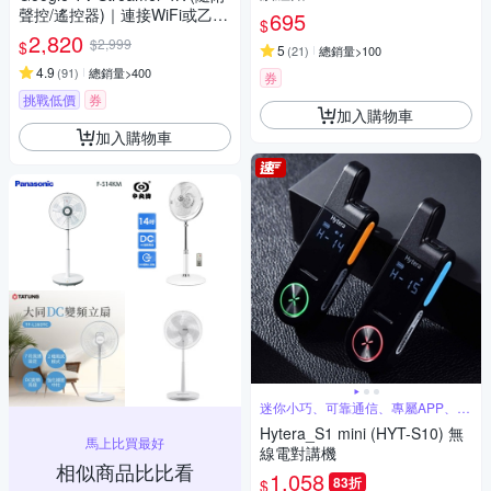
聲控/遙控器)｜連接WiFi或乙太
695
$
網路｜Dolby Atmos｜Matter智
2,820
$2,999
$
5
(
21
)
總銷量>100
慧串聯｜安裝App播放Netflix/Di
sney+/Youtube
4.9
(
91
)
總銷量>400
券
挑戰低價
券
加入購物車
加入購物車
迷你小巧、可靠通信、專屬APP、超
長待機
Hytera_S1 mini (HYT-S10) 無
馬上比買最好
線電對講機
相似商品比比看
1,058
83折
$