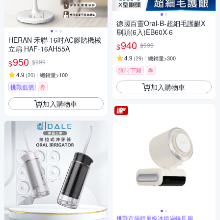
德國百靈Oral-B-超細毛護齦X
刷頭(6入)EB60X-6
HERAN 禾聯 16吋AC腳踏機械
940
$999
$
立扇 HAF-16AH55A
4.9
(
29
)
總銷量>300
950
$999
$
限時下殺
券
4.9
(
20
)
總銷量>100
加入購物車
挑戰低價
券
加入購物車
挑戰市場輕量級冰鎮渦輪風扇