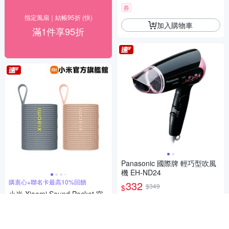
券
指定風扇｜結帳95折 (快)
加入購物車
滿1件享95折
Panasonic 國際牌 輕巧型吹風
機 EH-ND24
購衷心+聯名卡最高10%回饋
332
$349
$
小米 Xiaomi Sound Pocket 官
4.9
(
24
)
總銷量>100
方旗艦館
挑戰低價
券
436
$449
$