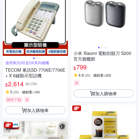
小米 Xiaomi 電動刮鬍刀 S200
官方旗艦館
適用東訊SD及DX系列總機
799
$
TECOM 東訊SD-7706E/7706E
+ X 6鍵顯示型話機
4.9
(
20
)
總銷量>200
2,614
券
$2,780
$
5
(
20
)
總銷量>100
加入購物車
限時下殺
券
加入購物車