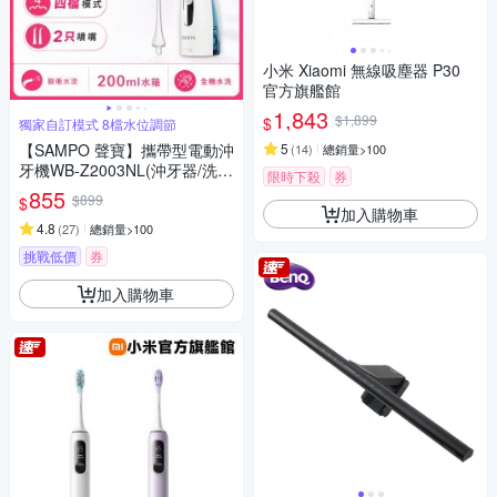
小米 Xiaomi 無線吸塵器 P30
官方旗艦館
1,843
$1,899
$
獨家自訂模式 8檔水位調節
【SAMPO 聲寶】攜帶型電動沖
5
(
14
)
總銷量>100
牙機WB-Z2003NL(沖牙器/洗牙
限時下殺
券
器/潔牙機/噴牙機/牙線機/沖齒
855
$899
$
機/刷牙機)
加入購物車
4.8
(
27
)
總銷量>100
挑戰低價
券
加入購物車