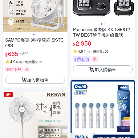
Panasonic國際牌 KX-TGE612
TW DECT雙子機無線電話
SAMPO聲寶 8吋循環扇 SK-TC
2,950
$
08S
4.9
(
14
)
總銷量>50
665
$699
$
挑戰低價
券
4.9
(
63
)
總銷量>100
加入購物車
限時下殺
券
加入購物車