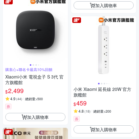
加入購物車
購衷心+聯名卡最高10%回饋
Xiaomi小米 電視盒子 S 3代 官
方旗艦館
2,499
小米 Xiaomi 延長線 20W 官方
$
旗艦館
4.9
(
44
)
總銷量>500
459
$
券
4.8
(
18
)
總銷量>200
加入購物車
券
加入購物車