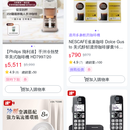
適用多趣酷思咖啡機
NESCAFE雀巢咖啡 Dolce Gus
to 美式醇郁濃滑咖啡膠囊16顆
【Philips 飛利浦】手沖冷熱雙
X3盒
790
$870
$
萃美式咖啡機 HD7997/20
4.9
(
7
)
總銷量>100
5,511
$5,990
$
挑戰低價
券
4.9
(
8
)
總銷量>50
加入購物車
限時下殺
券
加入購物車