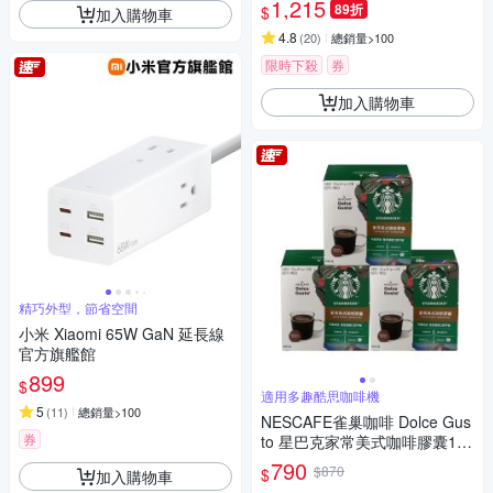
1,215
89折
$
加入購物車
4.8
(
20
)
總銷量>100
限時下殺
券
加入購物車
精巧外型，節省空間
小米 Xiaomi 65W GaN 延長線
官方旗艦館
899
$
適用多趣酷思咖啡機
5
(
11
)
總銷量>100
NESCAFE雀巢咖啡 Dolce Gus
券
to 星巴克家常美式咖啡膠囊12
顆x3盒
790
$870
$
加入購物車