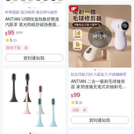
科學護眼 溫涼兩用 適合99%臉型
ANTIAN USB恆溫熱敷舒壓蒸
汽眼罩 遮光助眠舒緩熱敷眼罩
冰絲+暖棉 溫涼雙面睡眠眼罩
95
$99
$
補貨中
5
(
1
)
限時下殺
券
貨到通知我
貼合浮動刀頭 六葉旋刀 不銹鋼網罩
ANTIAN 二合一吸剃毛球修剪
器 家用便攜充電式衣物剃毛器
不傷衣去毛球神器
99
$
2
(
2
)
活動
券
貨到通知我