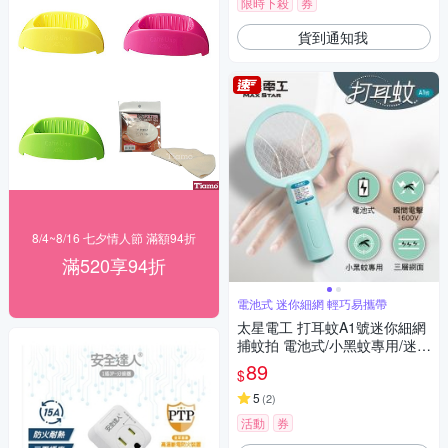
限時下殺
券
貨到通知我
8/4~8/16 七夕情人節 滿額94折
滿520享94折
電池式 迷你細網 輕巧易攜帶
太星電工 打耳蚊A1號迷你細網
捕蚊拍 電池式/小黑蚊專用/迷你
捕蚊拍/迷你電蚊拍/巴掌型捕蚊
89
$
拍
5
(
2
)
活動
券