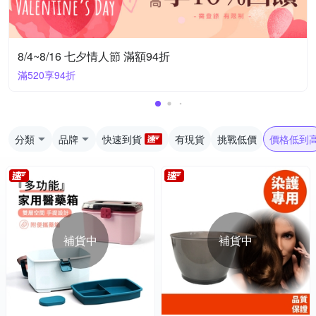
8/4~8/16 七夕情人節 滿額94折
滿520享94折
分類
品牌
快速到貨
有現貨
挑戰低價
價格低到
補貨中
補貨中