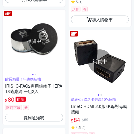
5
(
1
)
活動
券
加入購物車
補貨中
補貨中
館長精選！年終換新機
IRIS IC-FAC2專用銀離子HEPA
13過濾網 一組2入
80
81折
購衷心+聯名卡最高10%回饋
$
LineQ HDMI 2.0版4K母對母轉
限時下殺
券
接頭
貨到通知我
84
$89
$
4.5
(
2
)