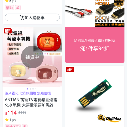
5
(
1
)
活動
券
加入購物車
除濕清淨機瘋搶價限時94折
滿1件享94折
補貨中
納米霧化 七彩氛圍燈 無線便攜
ANTIAN 萌寵TV電視氛圍燈霧
化水氧機 大霧量噴霧加濕器 補
水儀 空氣清淨機
114
$119
$
1
(
2
)
限時下殺
券