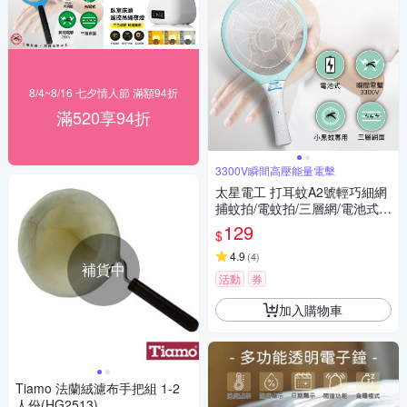
8/4~8/16 七夕情人節 滿額94折
滿520享94折
3300V瞬間高壓能量電擊
太星電工 打耳蚊A2號輕巧細網
捕蚊拍/電蚊拍/三層網/電池式/
小黑蚊專用 3300V瞬間電擊/輕
129
$
巧
4.9
(
4
)
補貨中
活動
券
加入購物車
Tiamo 法蘭絨濾布手把組 1-2
人份(HG2513)