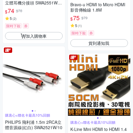
立體耳機分接頭 SWA2551W/1
Bravo-u HDMI to Micro HDMI
0
74
影音傳輸線 1.8M
$78
$
75
$79
$
5
(
2
)
5
限時下殺
券
(
1
)
限時下殺
券
加入購物車
貨到通知我
購衷心+聯名卡最高10%回饋
PHILIPS 飛利浦 1.5m 2RCA立
購衷心+聯名卡最高10%回饋
體音源線(紅白) SWA2521W/10
K-Line Mini HDMI to HDMI 1.4