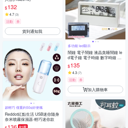
132
$
4.7
(
3
)
活動
券
貨到通知我
多功能 led顯示
鬧鐘 電子鬧鐘 液晶貪睡鬧鐘 le
d電子鐘 電子時鐘 數字時鐘 桌
上時鐘
135
$
4.3
(
7
)
活動
券
加入購物車
超輕巧 僅重約50g好便攜
Reddot紅點生活 USB迷你隨身
奈米噴霧保濕器-輕巧迷你款
136
81折
$