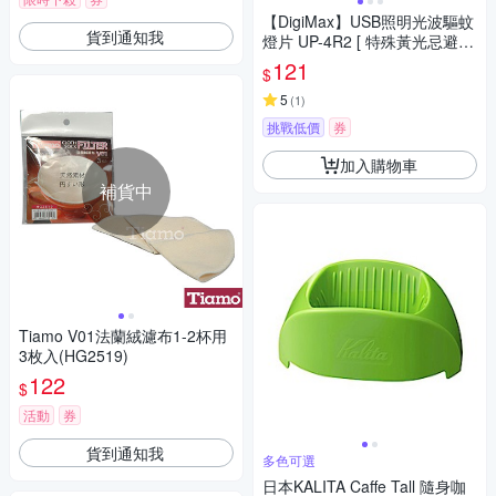
【DigiMax】USB照明光波驅蚊
貨到通知我
燈片 UP-4R2 [ 特殊黃光忌避蚊
蟲 ] [ 極簡易操作方便維護 ] [ 可
121
$
供緊急照明或閱讀燈使用 ]
5
(
1
)
挑戰低價
券
加入購物車
補貨中
Tiamo V01法蘭絨濾布1-2杯用
3枚入(HG2519)
122
$
活動
券
貨到通知我
多色可選
日本KALITA Caffe Tall 隨身咖