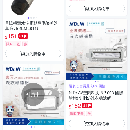
加入購物車
月陽機頭水洗電動鼻毛修剪器
鼻毛刀(KEME911)
151
81折
$
限時下殺
券
加入購物車
購衷心會員最高6%回饋
N Dr.AV聖岡科技 NP-003 國際
補貨中
雙槽(NHN2)洗衣機濾網
152
81折
$
限時下殺
券
加入購物車