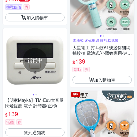
挑戰低價
券
加入購物車
電池式 迷你細網 輕巧易攜帶
太星電工 打耳蚊A1號迷你細網
捕蚊拍 電池式/小黑蚊專用/迷你
捕蚊拍/迷你電蚊拍/巴掌型捕蚊
補貨中
139
$
拍
活動
券
加入購物車
【明家Mayka】TM-E93大音量
閃燈提醒 電子 計時器(正/倒數
記憶85分貝 磁吸/立/掛)
139
$
活動
券
貨到通知我