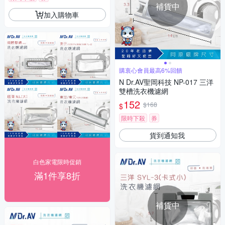
補貨中
加入購物車
購衷心會員最高6%回饋
N Dr.AV聖岡科技 NP-017 三洋
雙槽洗衣機濾網
152
$168
$
限時下殺
券
貨到通知我
白色家電限時促銷
滿1件享8折
補貨中