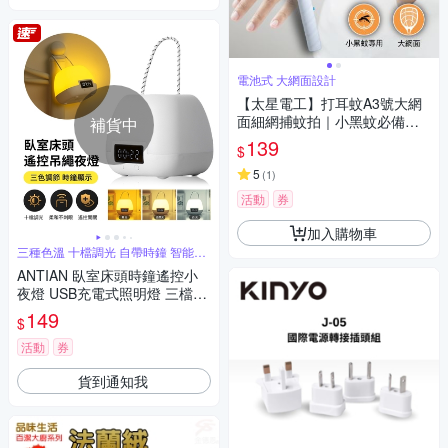
電池式 大網面設計
【太星電工】打耳蚊A3號大網
面細網捕蚊拍｜小黑蚊必備｜
補貨中
電池式｜三層網面
139
$
5
(
1
)
活動
券
加入購物車
三種色溫 十檔調光 自帶時鐘 智能遙
控
ANTIAN 臥室床頭時鐘遙控小
夜燈 USB充電式照明燈 三檔調
節 戶外露營手提氛圍燈 附遙控
149
$
器
活動
券
貨到通知我