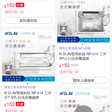
152
81折
$
限時下殺
券
貨到通知我
購衷心會員最高6%回饋
N Dr.AV聖岡科技 NP-010 三洋
SYL(小)洗衣機濾網
152
$168
$
限時下殺
券
加入購物車
購衷心會員最高6%回饋
N Dr.AV聖岡科技 NP-014 三洋
(FT-SYL-5)洗衣機濾網
152
81折
$
限時下殺
券