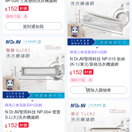
NP-026 三星變頻洗衣機濾網
152
81折
$
限時下殺
券
貨到通知我
購衷心會員最高6%回饋
N Dr.AV聖岡科技 NP-015 歌林
(K-1)/東元/新格洗衣機濾網
152
81折
$
限時下殺
券
加入購物車
購衷心會員最高6%回饋
N Dr.AV聖岡科技 NP-004 聲寶
S.L(大)洗衣機濾網
152
81折
$