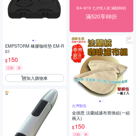
8/4~8/16 七夕情人節 滿額88折
滿520享88折
EMPSTORM 橡膠咖啡墊 EM-R
01
150
$
活動
券
加入購物車
台灣製造
金德恩 法蘭絨濾布替換組(一組
兩入)
150
$
活動
券