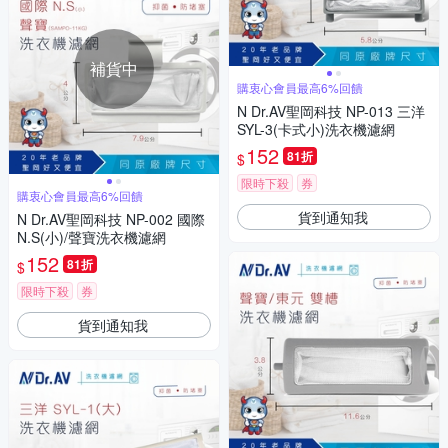
補貨中
購衷心會員最高6%回饋
N Dr.AV聖岡科技 NP-013 三洋
SYL-3(卡式小)洗衣機濾網
152
81折
$
限時下殺
券
購衷心會員最高6%回饋
貨到通知我
N Dr.AV聖岡科技 NP-002 國際
N.S(小)/聲寶洗衣機濾網
152
81折
$
限時下殺
券
貨到通知我