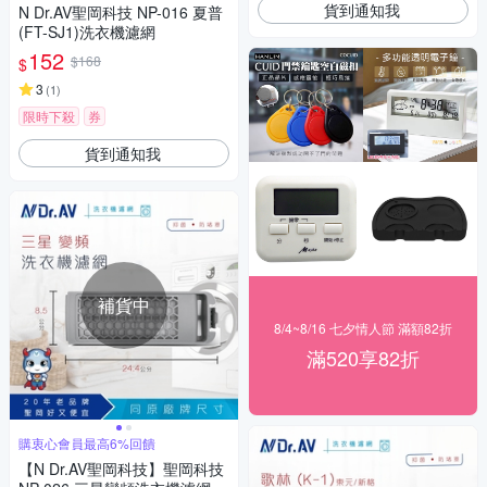
貨到通知我
N Dr.AV聖岡科技 NP-016 夏普
(FT-SJ1)洗衣機濾網
152
$168
$
3
(
1
)
限時下殺
券
貨到通知我
補貨中
8/4~8/16 七夕情人節 滿額82折
滿520享82折
購衷心會員最高6%回饋
【N Dr.AV聖岡科技】聖岡科技