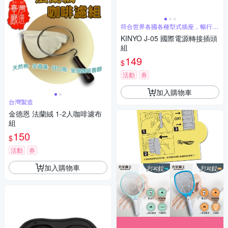
符合世界各國各種型式插座，暢行世
界各國
KINYO J-05 國際電源轉接插頭
組
149
$
活動
券
加入購物車
台灣製造
金德恩 法蘭絨 1-2人咖啡濾布
組
150
$
活動
券
加入購物車