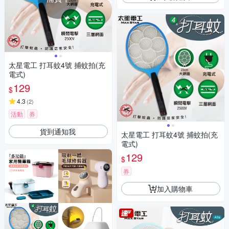
太星電工 打耳蚊4號 捕蚊拍(充
電式)
129
$
4.3
(
2
)
活動
券
貨到通知我
太星電工 打耳蚊4號 捕蚊拍(充
電式)
129
$
券
加入購物車