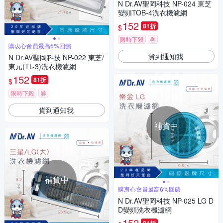
N Dr.AV聖岡科技 NP-024 東芝
變頻TOB-4洗衣機濾網
152
81折
$
限時下殺
券
購衷心會員最高6%回饋
貨到通知我
N Dr.AV聖岡科技 NP-022 東芝/
東元(TL-3)洗衣機濾網
152
81折
$
限時下殺
券
貨到通知我
補貨中
補貨中
購衷心會員最高6%回饋
N Dr.AV聖岡科技 NP-025 LG D
D變頻洗衣機濾網
152