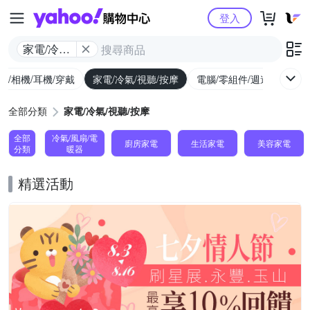
Yahoo購物中心
登入
家電/冷氣/
視聽/按摩
機/相機/耳機/穿戴
家電/冷氣/視聽/按摩
電腦/零組件/週邊/遊戲
全部分類
家電/冷氣/視聽/按摩
全部
冷氣/風扇/電
廚房家電
生活家電
美容家電
分類
暖器
精選活動