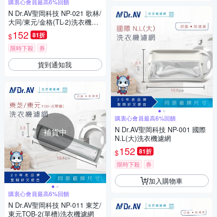
購衷心會員最高6%回饋
N Dr.AV聖岡科技 NP-021 歌林/
大同/東元/金格(TL-2)洗衣機濾
網
152
81折
$
限時下殺
券
貨到通知我
購衷心會員最高6%回饋
N Dr.AV聖岡科技 NP-001 國際
補貨中
N.L(大)洗衣機濾網
152
81折
$
限時下殺
券
加入購物車
購衷心會員最高6%回饋
N Dr.AV聖岡科技 NP-011 東芝/
東元TOB-2(單槽)洗衣機濾網