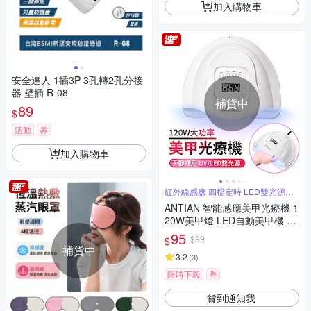
加入購物車
安全達人 1插3P 3孔轉2孔分接
器 壁插 R-08
補貨中
89
$
活動
券
加入購物車
紅外線感應 四檔定時 LED雙光源不
傷眼
ANTIAN 智能感應美甲光療機 1
20W美甲燈 LED自動美甲機 指
甲油膠速乾機 UV光療燈
95
$99
$
補貨中
3.2
(
3
)
限時下殺
券
貨到通知我