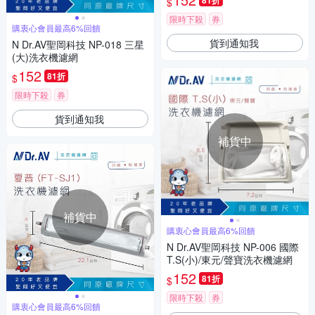
81折
$
限時下殺
券
購衷心會員最高6%回饋
貨到通知我
N Dr.AV聖岡科技 NP-018 三星
(大)洗衣機濾網
152
81折
$
限時下殺
券
貨到通知我
補貨中
補貨中
購衷心會員最高6%回饋
N Dr.AV聖岡科技 NP-006 國際
T.S(小)/東元/聲寶洗衣機濾網
152
81折
$
限時下殺
券
購衷心會員最高6%回饋