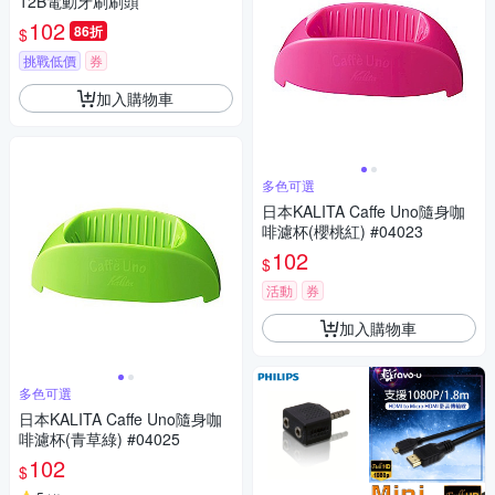
12B電動牙刷刷頭
102
86折
$
挑戰低價
券
加入購物車
多色可選
日本KALITA Caffe Uno隨身咖
啡濾杯(櫻桃紅) #04023
102
$
活動
券
加入購物車
多色可選
日本KALITA Caffe Uno隨身咖
啡濾杯(青草綠) #04025
102
$