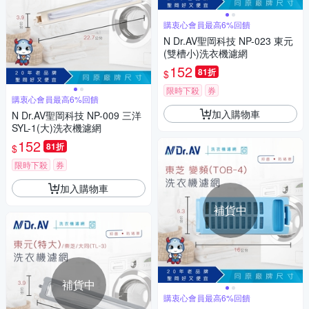
購衷心會員最高6%回饋
N Dr.AV聖岡科技 NP-023 東元
(雙槽小)洗衣機濾網
152
81折
$
限時下殺
券
購衷心會員最高6%回饋
加入購物車
N Dr.AV聖岡科技 NP-009 三洋
SYL-1(大)洗衣機濾網
152
81折
$
限時下殺
券
加入購物車
補貨中
補貨中
購衷心會員最高6%回饋