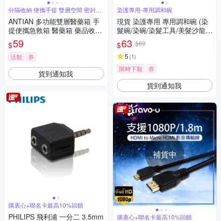
分隔收納 便攜手提 雙層空間 密封收
染護專用-專用調和碗
納
ANTIAN 多功能雙層醫藥箱 手
現貨 染護專用 專用調和碗 (染
提便攜急救箱 醫藥箱 藥品收納
髮碗/染碗/染髮工具/美髮沙龍
盒 保健箱
碗)
59
63
$69
$
$
5
活動
券
(
1
)
限時下殺
券
貨到通知我
貨到通知我
補貨中
購衷心+聯名卡最高10%回饋
PHILIPS 飛利浦 一分二 3.5mm
購衷心+聯名卡最高10%回饋