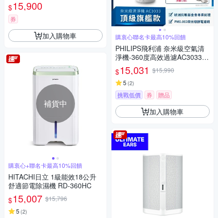
15,900
$
券
加入購物車
購衷心聯名卡最高10%回饋
PHILIPS飛利浦 奈米級空氣清
淨機-360度高效過濾AC3033
適用22坪贈FY3430濾網*2
15,031
$15,990
$
5
(
2
)
挑戰低價
券
贈品
補貨中
加入購物車
購衷心+聯名卡最高10%回饋
HITACHI日立 1級能效18公升
舒適節電除濕機 RD-360HC
15,007
$15,796
$
5
(
2
)