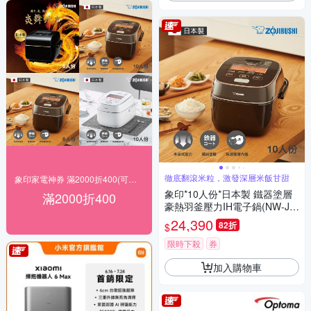
徹底翻滾米粒，激發深層米飯甘甜
象印家電神券 滿2000折400(可累計)
象印*10人份*日本製 鐵器塗層
滿2000折400
豪熱羽釜壓力IH電子鍋(NW-JT
F18)(快)
24,390
82折
$
限時下殺
券
加入購物車