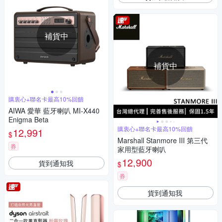
補貨中
補貨中
購衷心+聯名卡最高10%回饋
AIWA 愛華 藍牙喇叭 MI-X440
Enigma Beta
購衷心+聯名卡最高10%回饋
12,991
$
Marshall Stanmore III 第三代
券
家用型藍牙喇叭
12,900
貨到通知我
$
券
貨到通知我