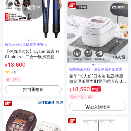
補貨中
贈品收納包待鑒賞期後寄出
【張員瑛同款】Dyson 戴森 HT
01 airstrait 二合一吹風直髮器
普魯士藍 贈原廠架+收納包
18,600
$
徹底翻滾米粒，激發深層米飯甘甜
5
(
1
)
象印*10人份*日本製 鐵器塗層
券
贈品
白金厚釜壓力IH電子鍋(NW-JB
F18)(快)
18,590
貨到通知我
81折
$
限時下殺
券
加入購物車