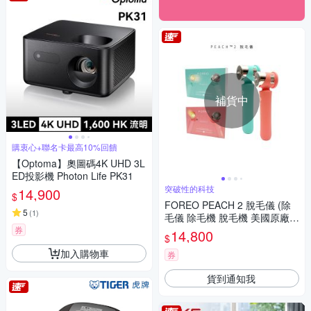
補貨中
購衷心+聯名卡最高10%回饋
【Optoma】奧圖碼4K UHD 3L
ED投影機 Photon Life PK31
突破性的科技
14,900
$
FOREO PEACH 2 脫毛儀 (除
5
(
1
)
毛儀 除毛機 脫毛機 美國原廠公
司貨 兩年保固)
券
14,800
$
加入購物車
券
貨到通知我