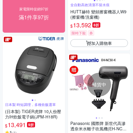
全自動高效清潔不留水痕
家電限時促銷97折
HUTT赫特 變頻擦窗機器人W9
滿1件享97折
(擦窗機/洗窗機)
13,592
8折
$
限時下殺
券
加入購物車
補貨中
日本製 時短調理，多種炊飯選單
(日本製) TIGER虎牌 10人份壓
力IH炊飯電子鍋(JPM-H18R)
13,491
Panasonic 國際牌 新世代高滲
9折
$
透奈米水離子吹風機(EH-NC50
5
(
1
)