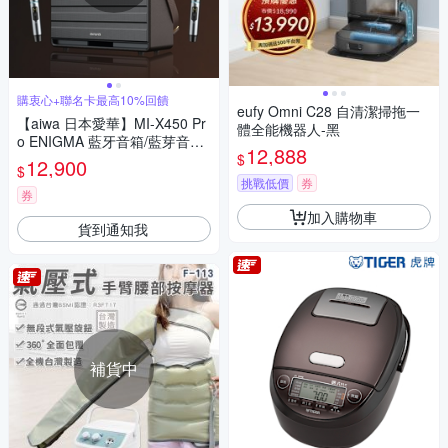
購衷心+聯名卡最高10%回饋
eufy Omni C28 自清潔掃拖一
【aiwa 日本愛華】MI-X450 Pr
體全能機器人-黑
o ENIGMA 藍牙音箱/藍芽音響
12,888
$
(無線麥克風*2+喇叭組)
12,900
$
挑戰低價
券
券
加入購物車
貨到通知我
補貨中