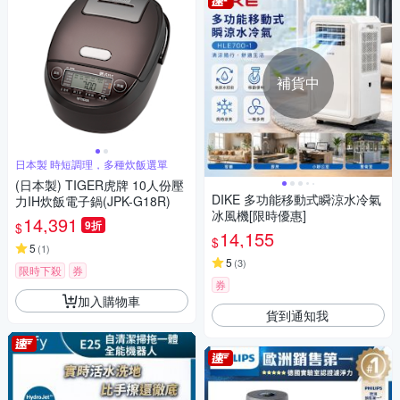
補貨中
日本製 時短調理，多種炊飯選單
(日本製) TIGER虎牌 10人份壓
DIKE 多功能移動式瞬涼水冷氣
力IH炊飯電子鍋(JPK-G18R)
冰風機[限時優惠]
14,391
9折
$
14,155
$
5
(
1
)
5
(
3
)
限時下殺
券
券
加入購物車
貨到通知我