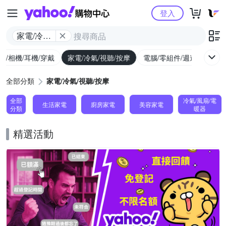
Yahoo購物中心
登入
家電/冷氣/
視聽/按摩
機/相機/耳機/穿戴
家電/冷氣/視聽/按摩
電腦/零組件/週邊/遊戲
全部分類
家電/冷氣/視聽/按摩
全部
冷氣/風扇/電
生活家電
廚房家電
美容家電
分類
暖器
精選活動