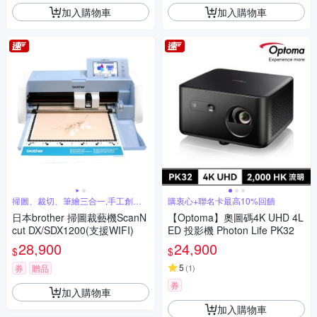
加入購物車
加入購物車
掃圖、裁切、筆繪三合一,手工創作
購衷心+聯名卡最高10%回饋
的好拍檔
日本brother 掃圖裁藝機ScanN
【Optoma】奧圖碼4K UHD 4L
cut DX/SDX1200(支援WIFI)
ED 投影機 Photon Life PK32
28,900
24,900
$
$
5
券
贈品
(
1
)
券
加入購物車
加入購物車