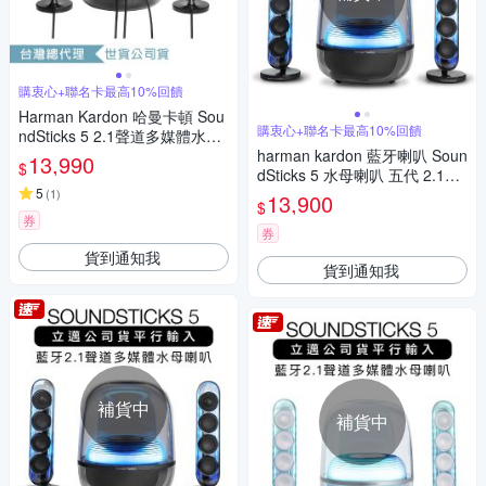
購衷心+聯名卡最高10%回饋
Harman Kardon 哈曼卡頓 Sou
購衷心+聯名卡最高10%回饋
ndSticks 5 2.1聲道多媒體水母
喇叭
harman kardon 藍牙喇叭 Soun
13,990
$
dSticks 5 水母喇叭 五代 2.1聲
5
道【上網登錄保固兩年】霧黑
(
1
)
13,900
$
券
券
貨到通知我
貨到通知我
補貨中
補貨中