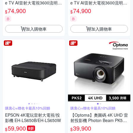
e TV AI雷射大電視3600流明
e TV AI雷射大電視3600流明
黑
白
74,900
74,900
$
$
券
券
加入購物車
加入購物車
購衷心+聯名卡最高10%回饋
購衷心+聯名卡最高10%回饋
EPSON 4K電玩雷射大電視/投
【Optoma】奧圖碼 4K UHD 雷
影機 EH-LS650B/EH-LS650W
射投影機 Photon Beam PK52
睛嘆號
59,900
39,900
8折
$
$