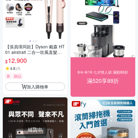
【張員瑛同款】Dyson 戴森 HT
01 airstrait 二合一吹風直髮器
粉霧玫瑰 贈原廠架
12,900
$
4.8
(
7
)
8/4~8/16 七夕情人節 滿額88折
券
贈品
滿520享88折
加入購物車
補貨中