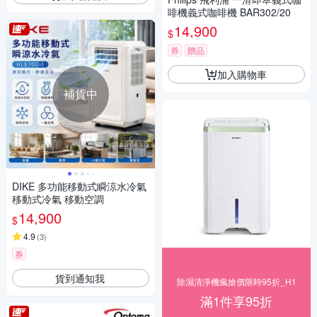
啡機義式咖啡機 BAR302/20
14,900
$
券
贈品
加入購物車
補貨中
DIKE 多功能移動式瞬涼水冷氣
移動式冷氣 移動空調
14,900
$
4.9
(
3
)
券
貨到通知我
除濕清淨機瘋搶價限時95折_H1
滿1件享95折