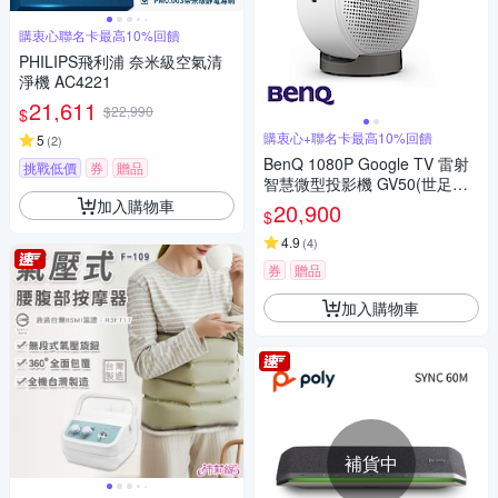
購衷心聯名卡最高10%回饋
PHILIPS飛利浦 奈米級空氣清
淨機 AC4221
21,611
$22,990
$
購衷心+聯名卡最高10%回饋
5
(
2
)
BenQ 1080P Google TV 雷射
挑戰低價
券
贈品
智慧微型投影機 GV50(世足首
選)
加入購物車
20,900
$
4.9
(
4
)
券
贈品
加入購物車
補貨中