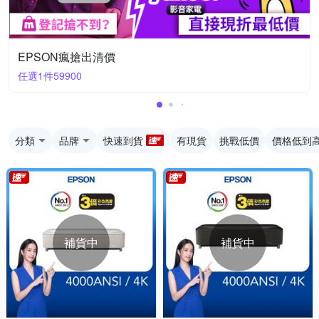
EPSON瘋搶出清價
任選1件59900
分類
品牌
快速到貨
有現貨
挑戰低價
價格低到
補貨中
補貨中