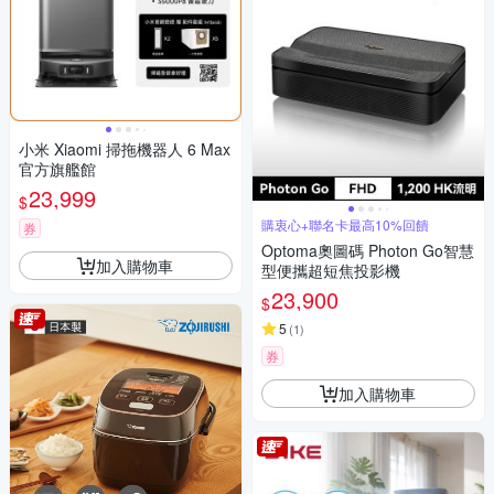
小米 Xiaomi 掃拖機器人 6 Max
官方旗艦館
23,999
$
購衷心+聯名卡最高10%回饋
券
Optoma奧圖碼 Photon Go智慧
加入購物車
型便攜超短焦投影機
23,900
$
5
(
1
)
券
加入購物車