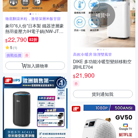
補貨中
徹底翻滾米粒，激發深層米飯甘甜
象印*6人份*日本製 鐵器塗層豪
熱羽釜壓力IH電子鍋(NW-JTF1
0)(快)
22,790
82折
$
5
(
1
)
高效冷/暖房 除溼雙風管
挑戰低價
券
DIKE 多功能冷暖型變頻移動空
加入購物車
調HLE704
21,900
$
券
貨到通知我