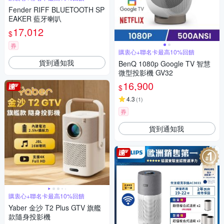
Fender RIFF BLUETOOTH SP
EAKER 藍牙喇叭
17,012
$
券
購衷心+聯名卡最高10%回饋
貨到通知我
BenQ 1080p Google TV 智慧
微型投影機 GV32
16,900
$
4.3
(
1
)
券
貨到通知我
購衷心+聯名卡最高10%回饋
Yaber 金沙 T2 Plus GTV 旗艦
款隨身投影機