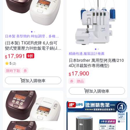
日本製 美型簡約 時短調理，多種炊
飯選單
(日本製) TIGER虎牌 6人份可
變式雙重壓力IH炊飯電子鍋(JP
T-H10R)
精緻包邊,服裝設計推薦
17,991
9折
$
日本brother 萬用型拷克機/210
5
(
2
)
4D(洋裁製作專用機型)
限時下殺
券
17,900
$
加入購物車
券
贈品
加入購物車