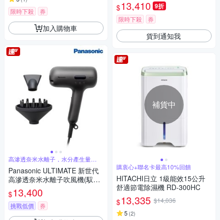
-K)
13,410
9折
$
限時下殺
券
限時下殺
券
加入購物車
貨到通知我
補貨中
高滲透奈米水離子，水分產生量
1800%
購衷心+聯名卡最高10%回饋
Panasonic ULTIMATE 新世代
HITACHI日立 1級能效15公升
高滲透奈米水離子吹風機(馭光
舒適節電除濕機 RD-300HC
黑) EH-NC50-K
13,400
$
13,335
$14,036
$
挑戰低價
券
5
(
2
)