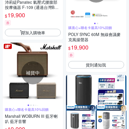
沛莉緹Panatec 氣壓式腰腹部
按摩儀器 F-109 (通過台灣BSM
I認證)
19,900
$
券
購衷心+聯名卡最高10%回饋
加入購物車
POLY SYNC 60M 無線會議麥
克風揚聲器
19,900
$
券
貨到通知我
補貨中
購衷心+聯名卡最高10%回饋
Marshall WOBURN III 藍牙喇
叭 藍牙音響
19,900