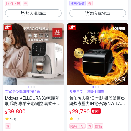
限時下殺
券
挑戰低價
券
加入購物車
加入購物車
在家享受喝咖啡的時光
多重享受，溫暖不間斷
Mdovia VELLOURA X8密壓萃
象印*6人份*日本製 鐵器塗層炎
取系統 專業全彩觸控 義式全自
舞炊煮壓力IH電子鍋(NW-LAF1
動咖啡機
0)(快)
39,800
29,790
81折
$
$
5
1
(
1
)
(
1
)
券
限時下殺
券
贈品