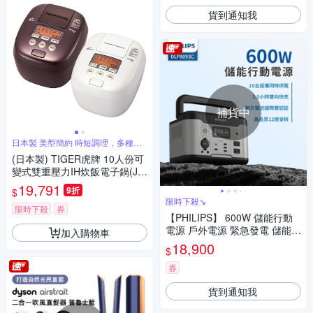
貨到通知我
補貨中
日本製 美型簡約 時短調理，多種炊
飯選單
(日本製) TIGER虎牌 10人份可
變式雙重壓力IH炊飯電子鍋(JP
T-H18R)
19,791
9折
$
限時下殺↘
限時下殺
券
【PHILIPS】 600W 儲能行動
電源 戶外電源 緊急發電 儲能電
加入購物車
源 露營電源 DLP8093C
18,900
$
券
貨到通知我