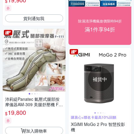
$
券
貨到通知我
除濕清淨機瘋搶價限時94折
滿1件享94折
補貨中
沛莉緹Panatec 氣壓式腿部按
摩儀器AM-309 美腿舒壓機 F-1
11(通過台灣BSMI認證)
19,800
$
購衷心+聯名卡最高10%回饋
券
XGIMI MoGo 2 Pro 智慧投影
機
加入購物車