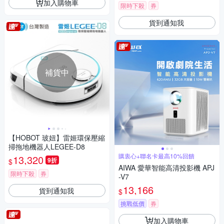
加入購物車
限時下殺
券
貨到通知我
補貨中
【HOBOT 玻妞】雷姬環保壓縮
掃拖地機器人LEGEE-D8
購衷心+聯名卡最高10%回饋
13,320
9折
$
AIWA 愛華智能高清投影機 APJ
限時下殺
券
-V7
13,166
貨到通知我
$
挑戰低價
券
加入購物車