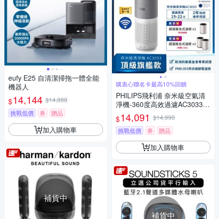
eufy E25 自清潔掃拖一體全能
購衷心聯名卡最高10%回饋
機器人
PHILIPS飛利浦 奈米級空氣清
14,144
$14,888
$
淨機-360度高效過濾AC3033
適用22坪
挑戰低價
券
贈品
14,091
$14,990
$
加入購物車
挑戰低價
券
贈品
加入購物車
補貨中
補貨中