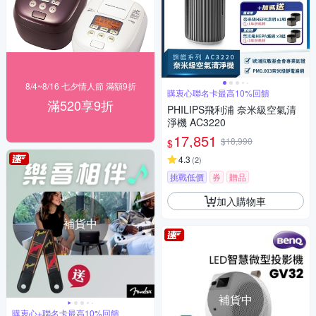
8/4~8/16 七夕情人節 滿額9折
購衷心聯名卡最高10%回饋
滿520享9折
PHILIPS飛利浦 奈米級空氣清
淨機 AC3220
17,851
$18,990
$
4.3
(
2
)
挑戰低價
券
贈品
加入購物車
補貨中
補貨中
購衷心+聯名卡最高10%回饋