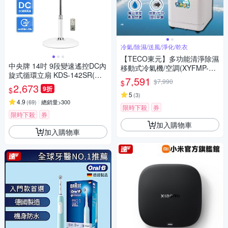
冷氣/除濕/送風/淨化/乾衣
【TECO東元】多功能清淨除濕
中央牌 14吋 9段變速遙控DC內
移動式冷氣機/空調(XYFMP-23
旋式循環立扇 KDS-142SR(絢
04FC)
7,591
$7,990
$
麗白)
2,673
9折
$
5
(
3
)
4.9
(
69
)
總銷量>300
限時下殺
券
限時下殺
券
加入購物車
加入購物車