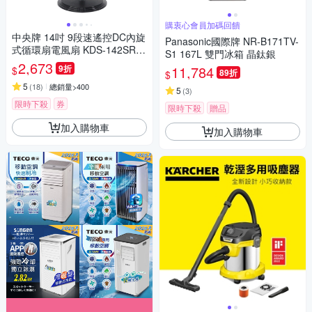
購衷心會員加碼回饋
中央牌 14吋 9段速遙控DC內旋
Panasonic國際牌 NR-B171TV-
式循環扇電風扇 KDS-142SR
S1 167L 雙門冰箱 晶鈦銀
(貴族黑)
2,673
9折
11,784
$
89折
$
5
(
18
)
總銷量>400
5
(
3
)
限時下殺
券
限時下殺
贈品
加入購物車
加入購物車