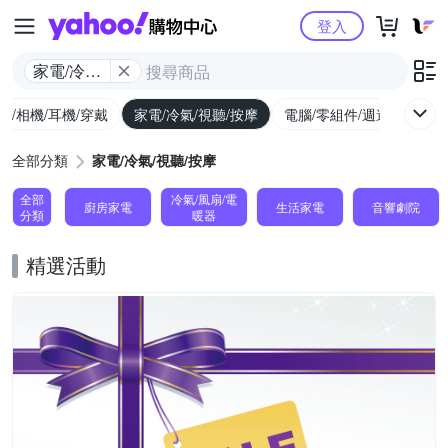
Yahoo購物中心
登入
家電/冷氣/
視聽/按摩
機/相機/耳機/穿戴
家電/冷氣/視聽/按摩
電腦/零組件/週邊/遊戲
全部分類
家電/冷氣/視聽/按摩
全部
冷氣/風扇/電
廚房家電
生活家電
音響劇院
分類
暖器
精選活動