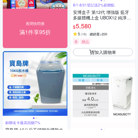
8/1-8/31登記送2%超贈點
安博盒子 第12代 增強版 藍牙
多媒體機上盒 UBOX12 純淨版
台灣公司貨
夜間快閃價
5,580
$
滿1件享95折
5
(
16
)
總銷量>200
券
贈品
加入購物車
刷聯名卡最高回饋7%
寶島牌 10公斤不鏽鋼內槽脫水
購衷心+聯名卡最高10%回饋
機PT-3088 含基本運送至1樓