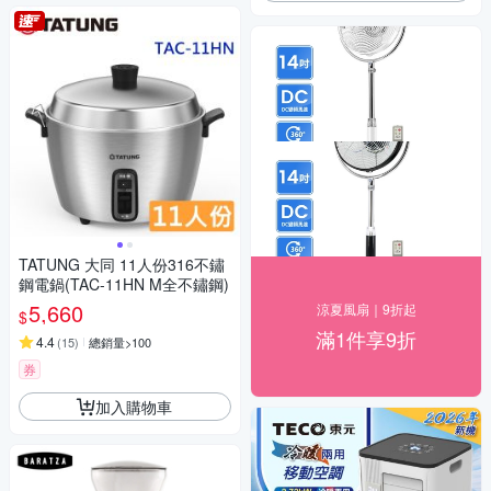
TATUNG 大同 11人份316不鏽
鋼電鍋(TAC-11HN M全不鏽鋼)
5,660
涼夏風扇｜9折起
$
滿1件享9折
4.4
(
15
)
總銷量>100
券
加入購物車