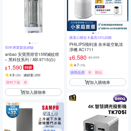
購衷心聯名卡最高10%回饋
PHILIPS飛利浦 奈米級空氣清
50年專業製造經驗
淨機 AC1711
anbao 安寶黑燈管15W滅蚊燈
6,580
$6,999
$
– 黑科技系列 / AB-9715(白)
4.7
(
10
)
1,590
89折
$
挑戰低價
券
贈品
4.8
(
26
)
總銷量>200
加入購物車
限時下殺
券
加入購物車