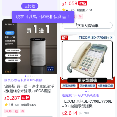
1,058
83折
$
去比較
4.3
(
7
)
總銷量>100
現在可以馬上比較相似商品！
限時下殺
券
加入購物車
購衷心聯名卡最高10%回饋
波那斯 買一送一 奈米空氣清淨
機(超細奈米濾淨力/SGS國際認
證/適用8坪/Ultra S7)
適用東訊SD及DX系列總機
3,237
89折
$
TECOM 東訊SD-7706E/7706E
4.9
(
43
)
總銷量>300
+ X 6鍵顯示型話機
限時下殺
券
2,614
$2,780
$