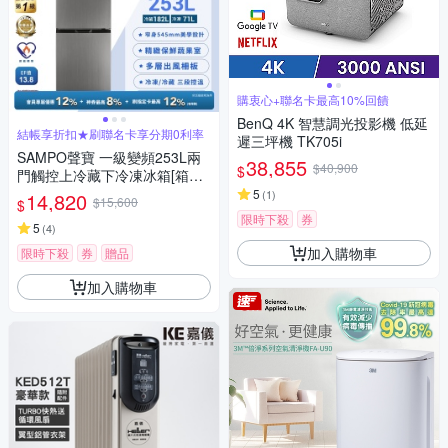
購衷心+聯名卡最高10%回饋
BenQ 4K 智慧調光投影機 低延
結帳享折扣★刷聯名卡享分期0利率
遲三坪機 TK705i
SAMPO聲寶 一級變頻253L兩
38,855
$40,900
$
門觸控上冷藏下冷凍冰箱[箱損
品]含基本安裝+舊機回收
5
(
1
)
14,820
$15,600
$
限時下殺
券
5
(
4
)
加入購物車
限時下殺
券
贈品
加入購物車