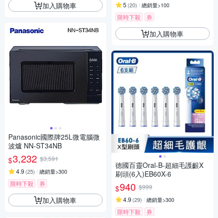
加入購物車
5
(
20
)
總銷量>100
限時下殺
券
加入購物車
Panasonic國際牌25L微電腦微
波爐 NN-ST34NB
3,232
$3,591
$
德國百靈Oral-B-超細毛護齦X
4.9
(
25
)
總銷量>300
刷頭(6入)EB60X-6
限時下殺
券
940
$999
$
加入購物車
4.9
(
29
)
總銷量>300
限時下殺
券