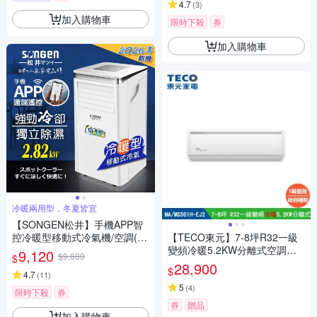
4.7
(
3
)
加入購物車
限時下殺
券
加入購物車
冷暖兩用型，冬夏皆宜
【SONGEN松井】手機APP智
控冷暖型移動式冷氣機/空調(S
【TECO東元】7-8坪R32一級
G-A413CH)
變頻冷暖5.2KW分離式空調冷
9,120
$9,600
$
氣 MA50IH-EJ2/MS50IH-EJ2
28,900
$
4.7
(
11
)
5
(
4
)
限時下殺
券
券
贈品
加入購物車