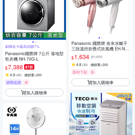
Panasonic 國際牌 奈米水離子
刷聯名卡最高回饋7%
三段溫控折疊式吹風機 EH-NA
Panasonic國際牌 7公斤 落地型
27
1,634
$1,650
$
乾衣機 NH-70G-L
4.8
(
30
)
總銷量>200
7,388
87折
$
限時下殺
券
4.9
(
40
)
總銷量>200
加入購物車
挑戰低價
券
加入購物車