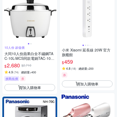
10人份 超值價
小米 Xiaomi 延長線 20W 官方
大同10人份蘋果白全不鏽鋼TA
旗艦館
C-10L-MCS同款電鍋TAC-10L-
459
$
MCW
2,680
$2,710
$
4.8
(
18
)
總銷量>200
4.9
(
74
)
總銷量>400
券
挑戰低價
券
加入購物車
加入購物車