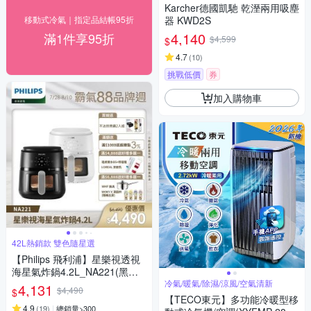
Karcher德國凱馳 乾溼兩用吸塵
移動式冷氣｜指定品結帳95折
器 KWD2S
4,140
滿1件享95折
$4,599
$
4.7
(
10
)
挑戰低價
券
加入購物車
42L熱銷款 雙色隨星選
【Philips 飛利浦】星樂視透視
海星氣炸鍋4.2L_NA221(黑白
兩色任選)
冷氣/暖氣/除濕/涼風/空氣清新
4,131
$4,490
$
【TECO東元】多功能冷暖型移
4.9
(
19
)
總銷量>300