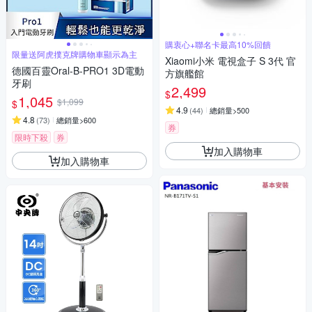
購衷心+聯名卡最高10%回饋
限量送阿虎撲克牌購物車顯示為主
Xiaomi小米 電視盒子 S 3代 官
德國百靈Oral-B-PRO1 3D電動
方旗艦館
牙刷
2,499
$
1,045
$1,099
$
4.9
(
44
)
總銷量>500
4.8
(
73
)
總銷量>600
券
限時下殺
券
加入購物車
加入購物車