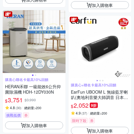
加入購物車
購衷心聯名卡最高10%回饋
購衷心+聯名卡最高10%回饋
HERAN禾聯 一級能效6公升抑
菌除濕機 HDH-12DY030N
EarFun UBOOM L 無線藍牙喇
叭(奧地利音樂大師調音 日本V
3,751
$3,990
$
GP金賞獎)
2,052
9折
$
4.8
(
30
)
總銷量>200
4.9
(
37
)
總銷量>200
挑戰低價
券
限時下殺
券
加入購物車
加入購物車