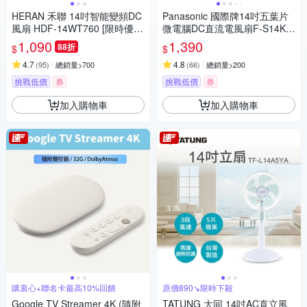
HERAN 禾聯 14吋智能變頻DC
Panasonic 國際牌14吋五葉片
風扇 HDF-14WT760 [限時優
微電腦DC直流電風扇F-S14KM
惠]
[限時優惠]
1,090
1,390
88折
$
$
4.7
4.8
(
95
)
總銷量>700
(
66
)
總銷量>200
挑戰低價
券
挑戰低價
券
加入購物車
加入購物車
購衷心+聯名卡最高10%回饋
原價890↘限時下殺
Google TV Streamer 4K (隨附
TATUNG 大同 14吋AC直立風