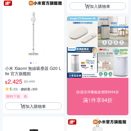
加入購物車
小米 Xiaomi 無線吸塵器 G20 L
ite 官方旗艦館
2,425
$2,499
$
5
(
33
)
總銷量>300
除濕清淨機瘋搶價限時94折
限時下殺
券
滿1件享94折
加入購物車