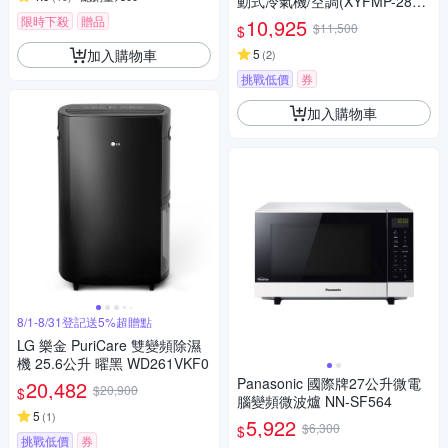
動式冷氣機/空調(XYFMP-2814
FH)
限時下殺
贈品
10,925
$11,500
$
加入購物車
5
(
2
)
挑戰低價
券
加入購物車
8/1-8/31登記送5%超贈點
LG 樂金 PuriCare 雙變頻除濕
機 25.6公升 曜黑 WD261VKF0
Panasonic 國際牌27公升微電
20,482
$20,900
$
腦變頻微波爐 NN-SF564
5
(
1
)
5,922
$6,300
$
挑戰低價
券