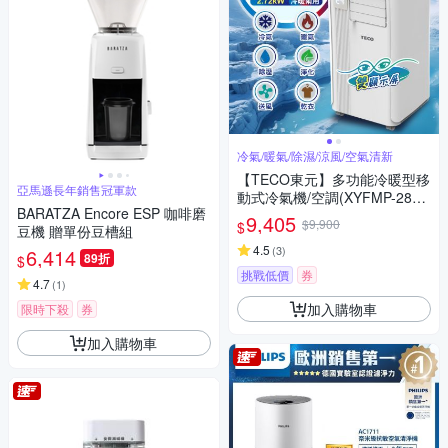
冷氣/暖氣/除濕/涼風/空氣清新
【TECO東元】多功能冷暖型移
亞馬遜長年銷售冠軍款
動式冷氣機/空調(XYFMP-2813
BARATZA Encore ESP 咖啡磨
FH)
9,405
$9,900
$
豆機 贈單份豆槽組
4.5
(
3
)
6,414
89折
$
挑戰低價
券
4.7
(
1
)
加入購物車
限時下殺
券
加入購物車