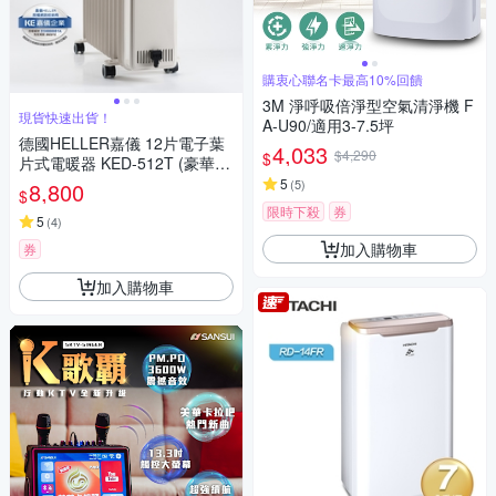
購衷心聯名卡最高10%回饋
3M 淨呼吸倍淨型空氣清淨機 F
現貨快速出貨！
A-U90/適用3-7.5坪
德國HELLER嘉儀 12片電子葉
4,033
$4,290
$
片式電暖器 KED-512T (豪華
版)
5
(
5
)
8,800
$
限時下殺
券
5
(
4
)
加入購物車
券
加入購物車