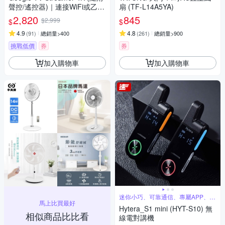
聲控/遙控器)｜連接WiFi或乙太
扇 (TF-L14A5YA)
網路｜Dolby Atmos｜Matter智
2,820
845
$2,999
$
$
慧串聯｜安裝App播放Netflix/Di
sney+/Youtube
4.9
4.8
(
91
)
總銷量>400
(
261
)
總銷量>900
挑戰低價
券
券
加入購物車
加入購物車
迷你小巧、可靠通信、專屬APP、超
馬上比買最好
長待機
Hytera_S1 mini (HYT-S10) 無
相似商品比比看
線電對講機