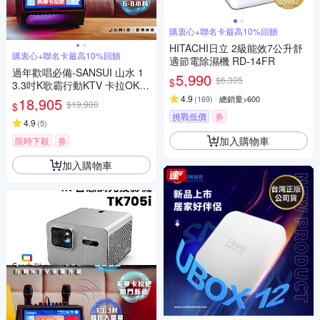
購衷心+聯名卡最高10%回饋
HITACHI日立 2級能效7公升舒
購衷心+聯名卡最高10%回饋
適節電除濕機 RD-14FR
過年歡唱必備-SANSUI 山水 1
5,990
$6,305
$
3.3吋K歌霸行動KTV 卡拉OK S
KTV-SINGER (贈美華卡拉吧1
4.9
(
169
)
總銷量>600
18,905
$19,900
$
年份)
挑戰低價
券
4.9
(
5
)
加入購物車
限時下殺
券
加入購物車