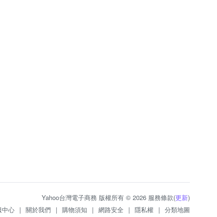
Yahoo台灣電子商務 版權所有 © 2026 服務條款(
更新
)
服中心
|
關於我們
|
購物須知
|
網路安全
|
隱私權
|
分類地圖