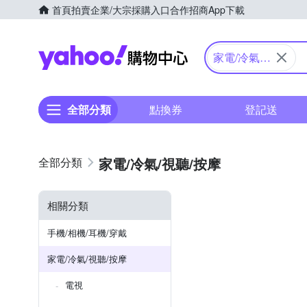
首頁
拍賣
企業/大宗採購入口
合作招商
App下載
Yahoo購物中心
家電/冷氣/
視聽/按摩
全部分類
點換券
登記送
家電/冷氣/視聽/按摩
相關分類
手機/相機/耳機/穿戴
家電/冷氣/視聽/按摩
電視