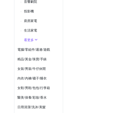
音響劇院
投影機
廚房家電
生活家電
看更多
電腦/零組件/週邊/遊戲
精品/黃金/珠寶/手錶
女裝/男裝/牛仔休閒
內衣/內褲/襪子/睡衣
女鞋/男鞋/包包/行李箱
醫美/保養/彩妝/香水
日用清潔/洗沐/美髮