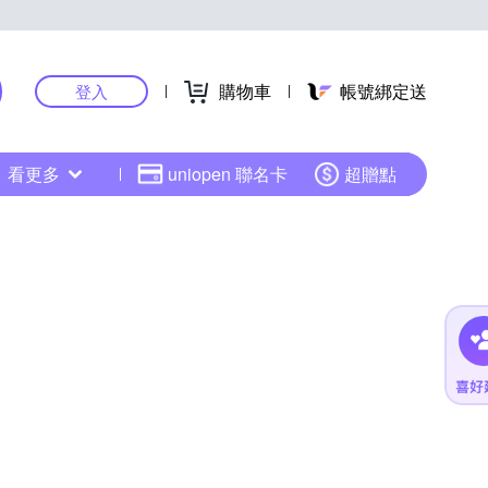
購物車
帳號綁定送
登入
看更多
uniopen 聯名卡
超贈點