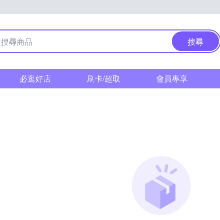
搜尋
必逛好店
刷卡/超取
會員專享