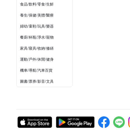
食品/飲料/零食/生鮮
養生/保健/美體/醫療
婦幼/童鞋/玩具/樂器
餐廚/杯瓶/淨水/寵物
家具/寢具/收納/修繕
運動/戶外/休閒/健身
機車/導航/汽車百貨
圖書/票券/影音/文具