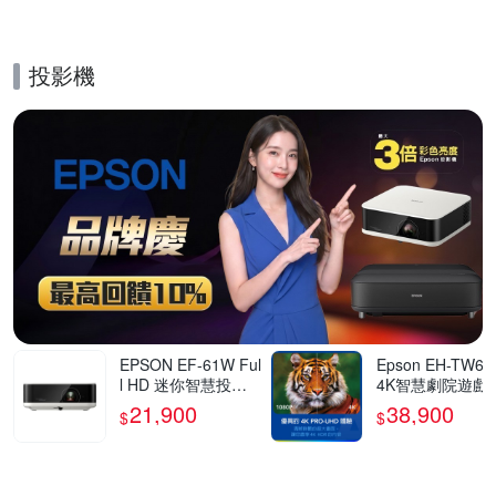
投影機
的優惠推薦活動
EPSON EF-61W Ful
Epson EH-TW62
l HD 迷你智慧投影
4K智慧劇院遊戲
機700流明 古典白
21,900
38,900
$
$