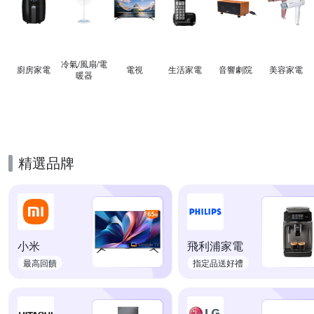
冷氣/風扇/電
廚房家電
電視
生活家電
音響劇院
美容家電
暖器
精選品牌
小米
飛利浦家電
最高回饋
指定品送好禮