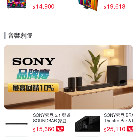
UA7550PTA
器 65UT911C0T
14,900
19,618
$
$
三年保固 含基本
裝
音響劇院
的優惠推薦活動
SONY索尼 5.1 聲道
SONY索尼 BRAV
SOUNDBAR 家庭劇
Theatre Bar 8 H
院組 HT-S60
8000 環繞音場
15,660
25,110
9折
9折
$
$