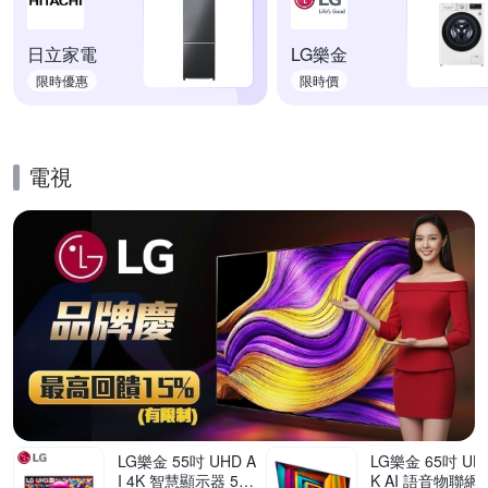
日立家電
LG樂金
限時優惠
限時價
電視
的優惠推薦活動
LG樂金 55吋 UHD A
LG樂金 65吋 UHD
I 4K 智慧顯示器 55
K AI 語音物聯網