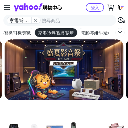
Yahoo購物中心
登入
家電/冷氣/
視聽/按摩
機/相機/耳機/穿戴
家電/冷氣/視聽/按摩
電腦/零組件/週邊/遊戲