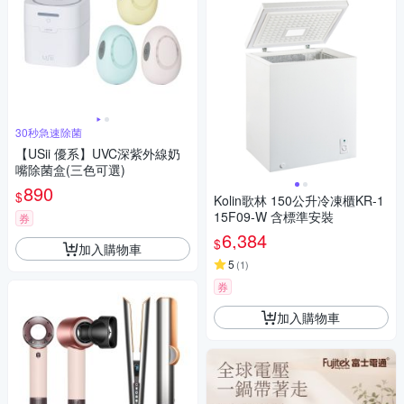
30秒急速除菌
【USii 優系】UVC深紫外線奶
嘴除菌盒(三色可選)
890
$
Kolin歌林 150公升冷凍櫃KR-1
15F09-W 含標準安裝
券
6,384
$
加入購物車
5
(
1
)
券
加入購物車