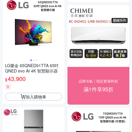
LG樂金 65QNED91TTA 65吋
QNED evo AI 4K 智慧顯示器
43,900
$
品牌冷氣｜指定賣場95折
券
滿1件享95折
加入購物車