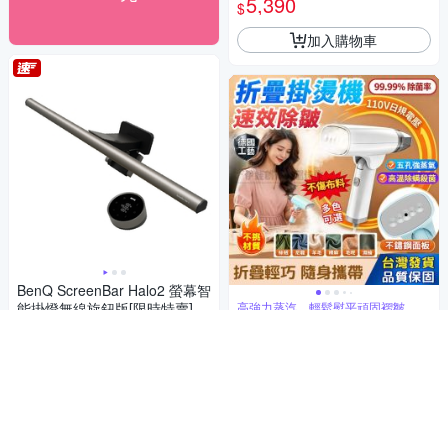
5,390
$
加入購物車
BenQ ScreenBar Halo2 螢幕智
能掛燈無線旋鈕版[限時特賣]
高強力蒸汽，輕鬆熨平頑固褶皺，手
持不累
5,290
折疊輕巧手持式掛燙機 迷你式
$
熨斗機 增壓蒸汽掛燙機 電熨斗
4.9
(
25
)
總銷量>300
燙衣 整燙機 熨燙機 蒸汽機 掛
799
$
熨機 高效除菌
券
券
加入購物車
加入購物車