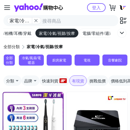
Yahoo購物中心
登入
家電/冷氣/
視聽/按摩
機/相機/耳機/穿戴
家電/冷氣/視聽/按摩
電腦/零組件/週邊/遊戲
全部分類
家電/冷氣/視聽/按摩
全部
冷氣/風扇/電
廚房家電
電視
音響劇院
分類
暖器
分類
品牌
快速到貨
有現貨
挑戰低價
價格低到