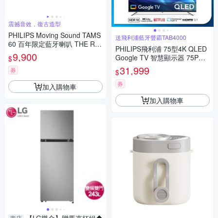
震撼音效，復古造型
PHILIPS Moving Sound TAMS
送飛利浦藍牙聲霸TAB4000
60 百年限定藍牙喇叭 THE RO
PHILIPS飛利浦 75型4K QLED
LLER
9,900
Google TV 智慧顯示器 75PQT
$
8159 送安裝
31,999
券
$
券
加入購物車
加入購物車
商店