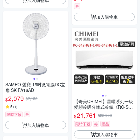
券
加入購物車
SAMPO 聲寶 16吋微電腦DC立
扇 SK-FA16AD
2,079
$2,188
$
【奇美CHIMEI】星曜系列一級
5
變頻冷暖分離式冷氣《RC-S42
(
1
)
HG1-1/RB-S42HG1-1》
21,761
限時下殺
券
$22,906
$
限時下殺
券
贈品
加入購物車
加入購物車