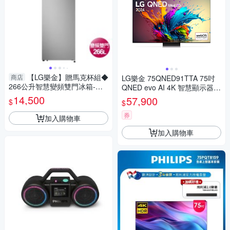
【LG樂金】贈馬克杯組◆
商店
LG樂金 75QNED91TTA 75吋
266公升智慧變頻雙門冰箱-星
QNED evo AI 4K 智慧顯示器
辰銀GN-L266SVN~含拆箱定位
(可壁掛)
14,500
57,900
$
$
+舊機回收
券
加入購物車
加入購物車