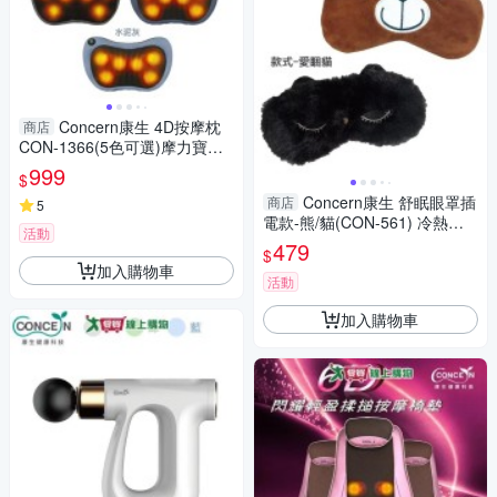
Concern康生 4D按摩枕
商店
CON-1366(5色可選)摩力寶貝
暖心溫熱 揉捏 按摩枕 透氣 紓
999
$
壓【愛買】
Concern康生 舒眠眼罩插
商店
5
電款-熊/貓(CON-561) 冷熱敷
活動
親膚 遮光 香氛【愛買】
479
$
加入購物車
活動
加入購物車