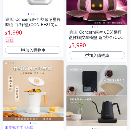
Concern康生 熱敷感壓按
商店
摩槍-白/綠/藍(CON-FE813)4種
按摩頭 震動放鬆舒緩【愛買】
1,990
Concern康生 6D閃耀輕
商店
$
盈揉槌按摩椅墊-藍/紫/金(CON-
活動
2828)仿真人揉捏 溫熱【愛
3,990
$
買】
加入購物車
加入購物車
出差/旅遊不挑地區