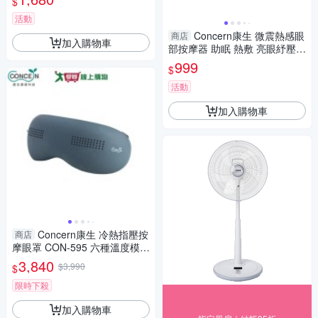
$
活動
Concern康生 微震熱感眼
商店
加入購物車
部按摩器 助眠 熱敷 亮眼紓壓-
白/藍/粉/紫(CON-557)【愛買】
999
$
活動
加入購物車
Concern康生 冷熱指壓按
商店
摩眼罩 CON-595 六種溫度模式
冷熱循環 按摩 舒緩 按摩眼罩
3,840
$3,990
$
【愛買】
限時下殺
加入購物車