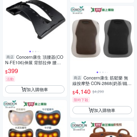
Concern康生 頂腰器(CO
商店
N-FE106)伸展 背部拉伸 腰部
按摩【愛買】
399
$
Concern康生 筋鬆樂 無
商店
活動
線按摩墊 CON-2868(奶茶/鐵
灰) 仿真人揉捏 按摩 溫熱 揉捏
加入購物車
4,140
$4,290
$
放鬆【愛買】
限時下殺
加入購物車