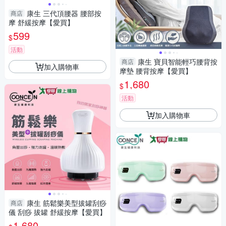
康生 三代頂腰器 腰部按
商店
摩 舒緩按摩【愛買】
599
$
活動
康生 寶貝智能輕巧腰背按
商店
加入購物車
摩墊 腰背按摩【愛買】
1,680
$
活動
加入購物車
康生 筋鬆樂美型拔罐刮痧
商店
儀 刮痧 拔罐 舒緩按摩【愛買】
1,680