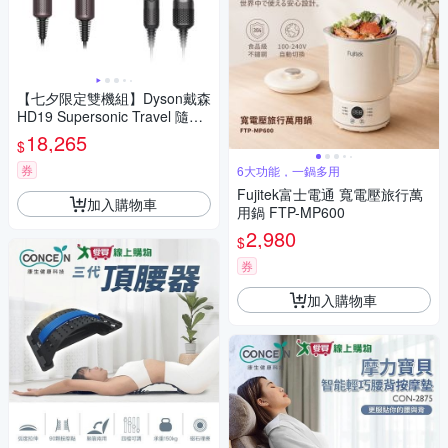
【七夕限定雙機組】Dyson戴森
HD19 Supersonic Travel 隨行
吹風機＋Dyson airstrait 二合一
18,265
$
吹風直髮器 HT01
券
6大功能，一鍋多用
Fujitek富士電通 寬電壓旅行萬
加入購物車
用鍋 FTP-MP600
2,980
$
券
加入購物車