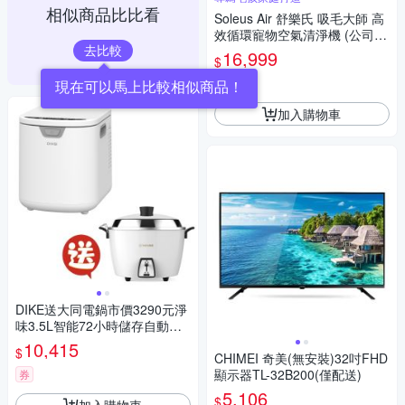
相似商品比比看
Soleus Air 舒樂氏 吸毛大師 高
效循環寵物空氣清淨機 (公司
去比較
貨) GA1-TW
16,999
$
券
現在可以馬上比較相似商品！
加入購物車
DIKE送大同電鍋市價3290元淨
味3.5L智能72小時儲存自動清
洗廚餘機HKE522PLUS-TAC-1
10,415
$
0L-MCW
CHIMEI 奇美(無安裝)32吋FHD
顯示器TL-32B200(僅配送)
券
5,106
$
加入購物車