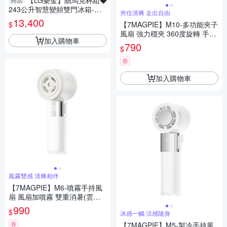
【LG樂金】贈馬克杯組◆
243公升智慧變頻雙門冰箱-星
夾住清爽 走出自由
辰銀GN-L243SVN~含拆箱定位
13,400
$
【7MAGPIE】M10-多功能夾子
+舊機回收
風扇 強力穩夾 360度旋轉 手電
加入購物車
照明(霧岩灰/蜜桃粉/冰川藍)
790
$
券
加入購物車
風霧雙感 清爽相伴
【7MAGPIE】M6-噴霧手持風
扇 風扇加噴霧 雙重消暑(雲霧
白/霞光粉)
990
$
冰感一觸 涼感隨身
券
【7MAGPIE】M5-製冷手持風