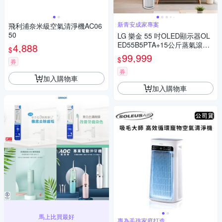
新青安成家專案
飛利浦奈米級空氣清淨機AC06
50
LG 樂金 55 吋OLED顯示器OL
ED55B5PTA+15公斤蒸氣滾筒
4,888
$
洗衣機WD-S15TBD+395公升
99,999
$
券
變頻雙門冰箱GN-HL392BSN
+清淨機AS601HWG0+變頻空
券
加入購物車
調LS-28IDHS
加入購物車
馬上比買最好
專為毛孩家庭打造