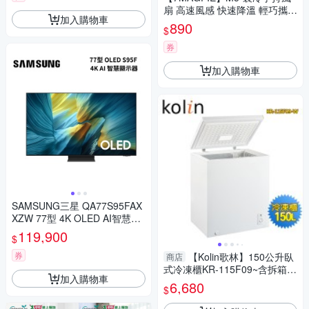
扇 高速風感 快速降溫 輕巧攜帶
加入購物車
方便(霧雪白/暮櫻粉)
890
$
券
加入購物車
SAMSUNG三星 QA77S95FAX
XZW 77型 4K OLED AI智慧顯
示器
119,900
$
券
【Kolin歌林】150公升臥
商店
式冷凍櫃KR-115F09~含拆箱定
加入購物車
位+舊機回收
6,680
$