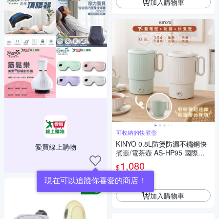
加入購物車
可收納的快煮壺
KINYO 0.8L防燙防漏不鏽鋼快
愛買線上購物
煮壺/電茶壺 AS-HP95 國際雙
電壓/旅行
1,080
$
現在可以追蹤你喜愛的商店！
券
加入購物車