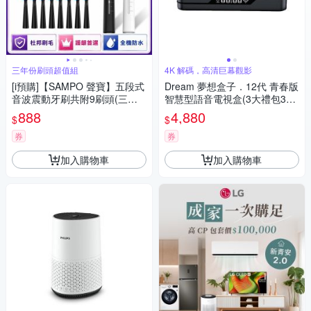
三年份刷頭超值組
4K 解碼，高清巨幕觀影
[i預購]【SAMPO 聲寶】五段式
Dream 夢想盒子．12代 青春版
音波震動牙刷共附9刷頭(三年
智慧型語音電視盒(3大禮包3選
份刷頭超值組)
1)
888
4,880
$
$
券
券
加入購物車
加入購物車