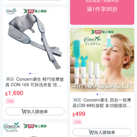
指定風扇｜結帳95折
滿1件享95折
Concern康生 輕巧按摩披
商店
肩 CON-165 可拆洗布套 恆溫
熱敷 揉捏 紓壓 肩頸按摩 模擬
1,690
$
人手按摩【愛買】
Concern康生 四合一按摩
商店
活動
器(CM-888)放鬆 多功能接頭
隨身攜帶【愛買】
加入購物車
499
$
活動
加入購物車