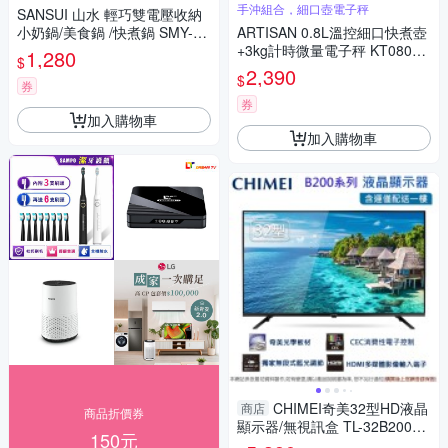
手沖組合，細口壺電子秤
SANSUI 山水 輕巧雙電壓收納
小奶鍋/美食鍋 /快煮鍋 SMY-TC
ARTISAN 0.8L溫控細口快煮壺
09
+3kg計時微量電子秤 KT0801+
1,280
$
ES02B｜超值組合
2,390
$
券
券
加入購物車
加入購物車
CHIMEI奇美32型HD液晶
商店
商品折價券
顯示器/無視訊盒 TL-32B200~
150元
含運僅配送一樓