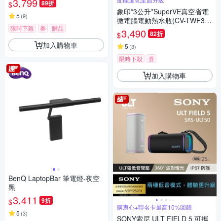
3,799
89折
$
象印*3公升*SuperVE真空省電
5
(
9
)
微電腦電動熱水瓶(CV-TWF30)
限時下殺
券
贈品
(快)
3,490
82折
$
加入購物車
5
(
3
)
限時下殺
券
加入購物車
BenQ LaptopBar 筆電燈-夜空
黑
3,411
9折
$
購衷心+聯名卡最高10%回饋
5
(
3
)
SONY索尼 ULT FIELD 5 可攜