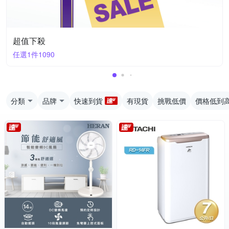
超值下殺
任選1件1090
分類
品牌
快速到貨
有現貨
挑戰低價
價格低到