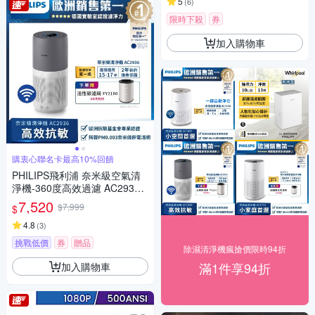
5
(
6
)
限時下殺
券
加入購物車
購衷心聯名卡最高10%回饋
PHILIPS飛利浦 奈米級空氣清
淨機-360度高效過濾 AC2936
適用17坪
7,520
$7,999
$
4.8
(
3
)
挑戰低價
券
贈品
除濕清淨機瘋搶價限時94折
滿1件享94折
加入購物車