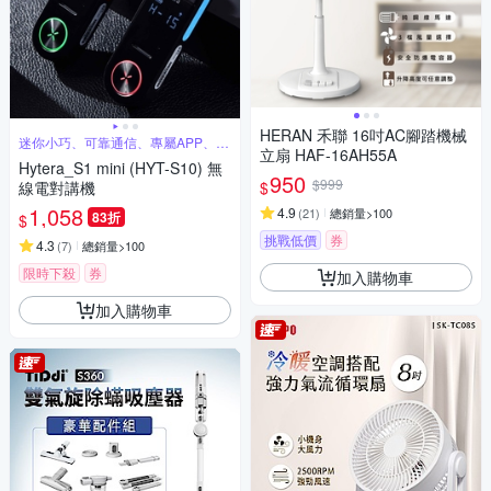
HERAN 禾聯 16吋AC腳踏機械
迷你小巧、可靠通信、專屬APP、超
立扇 HAF-16AH55A
長待機
Hytera_S1 mini (HYT-S10) 無
950
$999
$
線電對講機
1,058
4.9
(
21
)
總銷量>100
83折
$
挑戰低價
券
4.3
(
7
)
總銷量>100
限時下殺
券
加入購物車
加入購物車