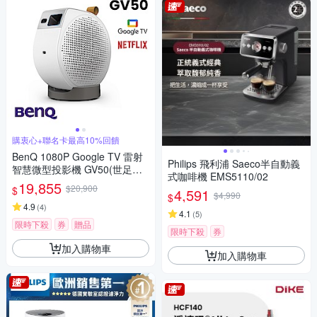
購衷心+聯名卡最高10%回饋
BenQ 1080P Google TV 雷射
Philips 飛利浦 Saeco半自動義
智慧微型投影機 GV50(世足首
式咖啡機 EMS5110/02
選)
19,855
$20,900
$
4,591
$4,990
$
4.9
(
4
)
4.1
(
5
)
限時下殺
券
贈品
限時下殺
券
加入購物車
加入購物車