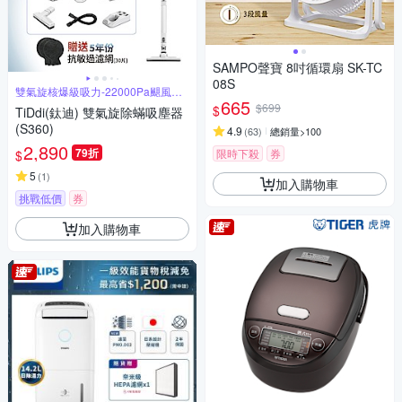
SAMPO聲寶 8吋循環扇 SK-TC
08S
雙氣旋核爆級吸力-22000Pa颶風橫
掃
665
$699
$
TiDdi(鈦迪) 雙氣旋除蟎吸塵器
(S360)
4.9
(
63
)
總銷量>100
2,890
79折
限時下殺
券
$
5
(
1
)
加入購物車
挑戰低價
券
加入購物車