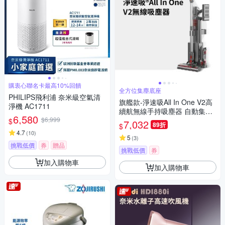
購衷心聯名卡最高10%回饋
全方位集塵底座
PHILIPS飛利浦 奈米級空氣清
旗艦款-淨速吸All In One V2高
淨機 AC1711
續航無線手持吸塵器 自動集塵-
6,580
$6,999
吸塵/除蹣/洗地(含除蹣刷頭/洗
$
7,032
89折
$
地刷頭)
4.7
(
10
)
5
(
3
)
挑戰低價
券
贈品
挑戰低價
券
加入購物車
加入購物車