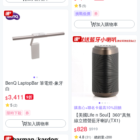
5
(
5
)
挑戰低價
券
加入購物車
BenQ LaptopBar 筆電燈-象牙
白
3,411
9折
$
5
(
2
)
購衷心+聯名卡最高10%回饋
限時下殺
券
【美國Life n Soul】360°真無
線立體聲藍牙喇叭(TX1)
加入購物車
828
$919
$
4.8
(
31
)
總銷量>200