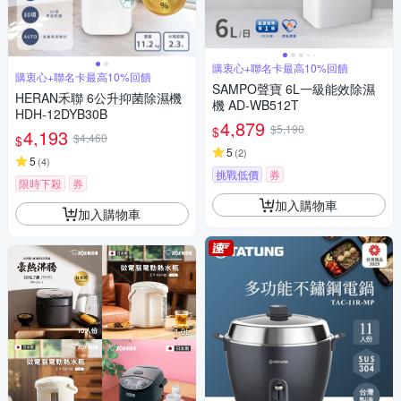
購衷心+聯名卡最高10%回饋
購衷心+聯名卡最高10%回饋
SAMPO聲寶 6L一級能效除濕
HERAN禾聯 6公升抑菌除濕機
機 AD-WB512T
HDH-12DYB30B
4,879
$5,190
$
4,193
$4,460
$
5
(
2
)
5
(
4
)
挑戰低價
券
限時下殺
券
加入購物車
加入購物車