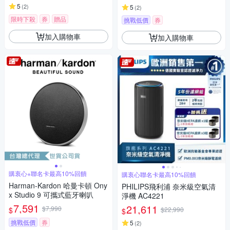
5
(
2
)
5
(
2
)
限時下殺
券
贈品
挑戰低價
券
加入購物車
加入購物車
購衷心+聯名卡最高10%回饋
購衷心聯名卡最高10%回饋
Harman-Kardon 哈曼卡頓 Ony
PHILIPS飛利浦 奈米級空氣清
x Studio 9 可攜式藍牙喇叭
淨機 AC4221
7,591
21,611
$7,990
$
$22,990
$
挑戰低價
券
5
(
2
)