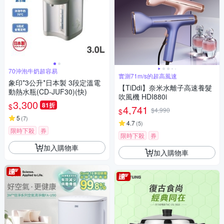
70沖泡牛奶超容易
實測71m/s的超高風速
象印*3公升*日本製 3段定溫電
【TiDdi】奈米水離子高速養髮
動熱水瓶(CD-JUF30)(快)
吹風機 HDI880i
3,300
81折
$
4,741
$4,990
$
5
(
7
)
4.7
(
5
)
限時下殺
券
限時下殺
券
加入購物車
加入購物車