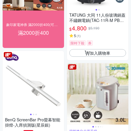
TATUNG 大同 11人份玻璃鍋蓋
不鏽鋼電鍋(TAC-11R-M PB藍
象印家電神券 滿2000折400(可累計)
黑色)
4,800
$5,190
$
滿2000折400
5
(
1
)
限時下殺
券
加入購物車
BenQ ScreenBar Pro螢幕智能
掛燈-入席偵測版(星辰銀)
節能進化全面升級