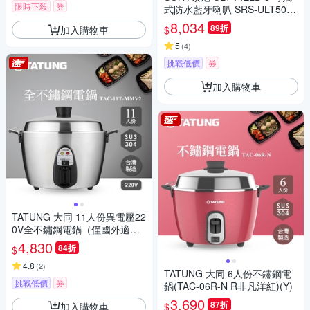
限時下殺
券
式防水藍牙喇叭 SRS-ULT50
公司貨 保固12個月
8,034
89折
加入購物車
$
5
(
4
)
挑戰低價
券
加入購物車
TATUNG 大同 11人份異電壓22
0V全不鏽鋼電鍋（僅國外適
用）(TAC-11T-MMV2)
4,830
84折
$
4.8
(
2
)
TATUNG 大同 6人份不鏽鋼電
挑戰低價
券
鍋(TAC-06R-N R非凡洋紅)(Y)
3,690
87折
加入購物車
$