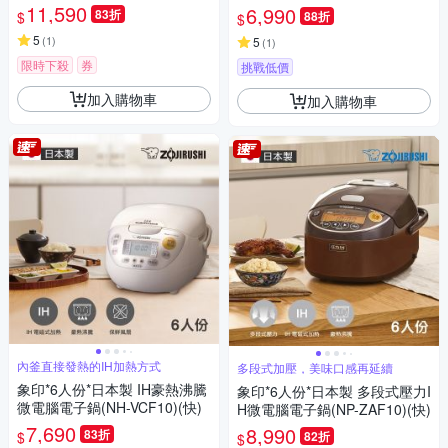
(快)
耀)
11,590
6,990
83折
$
88折
$
5
(
1
)
5
(
1
)
限時下殺
券
挑戰低價
加入購物車
加入購物車
內釜直接發熱的IH加熱方式
多段式加壓，美味口感再延續
象印*6人份*日本製 IH豪熱沸騰
象印*6人份*日本製 多段式壓力I
微電腦電子鍋(NH-VCF10)(快)
H微電腦電子鍋(NP-ZAF10)(快)
7,690
8,990
83折
$
82折
$