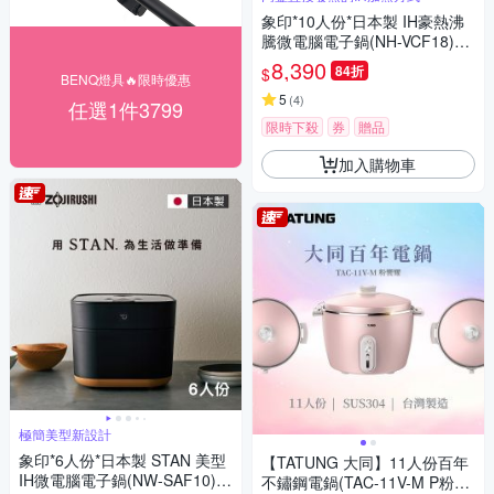
象印*10人份*日本製 IH豪熱沸
騰微電腦電子鍋(NH-VCF18)
(快)
8,390
84折
$
BENQ燈具🔥限時優惠
5
(
4
)
任選1件3799
限時下殺
券
贈品
加入購物車
極簡美型新設計
象印*6人份*日本製 STAN 美型
【TATUNG 大同】11人份百年
IH微電腦電子鍋(NW-SAF10)
不鏽鋼電鍋(TAC-11V-M P粉響