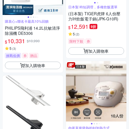
日本製 時短調理，多種炊飯選單
(日本製) TIGER虎牌 6人份壓
力IH炊飯電子鍋(JPK-G10R)
購衷心+聯名卡最高10%回饋
12,591
9折
$
PHILIPS飛利浦 14.2L抗敏清淨
除濕機 DE5306
5
(
2
)
10,331
$10,990
限時下殺
券
$
5
(
3
)
加入購物車
挑戰低價
券
贈品
加入購物車
內釜直接發熱的IH加熱方式