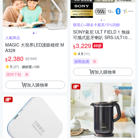
購衷心+聯名卡最高10%回饋
SONY索尼 ULT FIELD 1 無線
可攜式藍牙喇叭 SRS-ULT10
人氣商品
公司貨 保固12個月
3,229
MAGIC 大視界LED護眼檯燈 M
89折
$
A328
4.9
(
11
)
2,380
$2,580
$
挑戰低價
券
5
(
27
)
總銷量>100
加入購物車
限時下殺
券
加入購物車