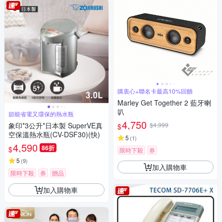
購衷心+聯名卡最高10%回饋
Marley Get Together 2 藍牙喇
叭
節能省電又環保的熱水瓶
4,750
象印*3公升*日本製 SuperVE真
$4,999
$
空保溫熱水瓶(CV-DSF30)(快)
5
(
1
)
4,590
86折
$
限時下殺
券
5
(
9
)
加入購物車
限時下殺
券
贈品
加入購物車