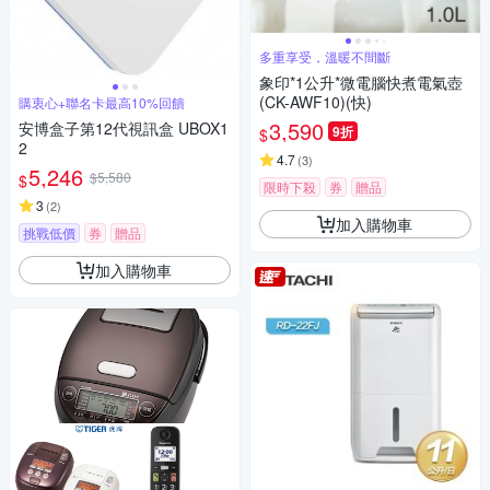
多重享受，溫暖不間斷
象印*1公升*微電腦快煮電氣壺
(CK-AWF10)(快)
購衷心+聯名卡最高10%回饋
3,590
安博盒子第12代視訊盒 UBOX1
9折
$
2
4.7
(
3
)
5,246
$5,580
$
限時下殺
券
贈品
3
(
2
)
加入購物車
挑戰低價
券
贈品
加入購物車