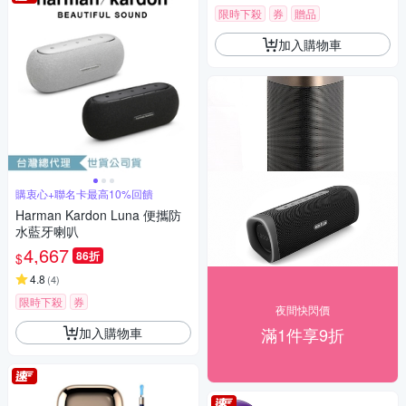
限時下殺
券
贈品
加入購物車
購衷心+聯名卡最高10%回饋
Harman Kardon Luna 便攜防
水藍牙喇叭
4,667
86折
$
4.8
(
4
)
限時下殺
券
夜間快閃價
滿1件享9折
加入購物車