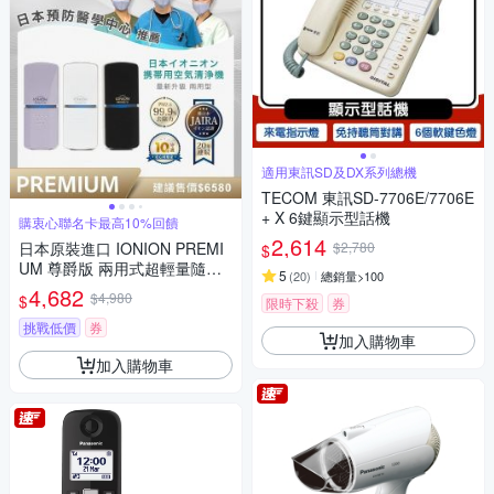
適用東訊SD及DX系列總機
TECOM 東訊SD-7706E/7706E
+ X 6鍵顯示型話機
購衷心聯名卡最高10%回饋
2,614
日本原裝進口 IONION PREMI
$2,780
$
UM 尊爵版 兩用式超輕量隨身
5
(
20
)
總銷量>100
空氣清淨機 共三色
4,682
$4,980
$
限時下殺
券
挑戰低價
券
加入購物車
加入購物車