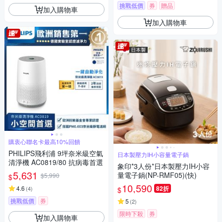
挑戰低價
券
贈品
加入購物車
加入購物車
購衷心聯名卡最高10%回饋
PHILIPS飛利浦 9坪奈米級空氣
日本製壓力IH小容量電子鍋
清淨機 AC0819/80 抗病毒首選
象印*3人份*日本製壓力IH小容
5,631
量電子鍋(NP-RMF05)(快)
$5,990
$
10,590
4.6
82折
(
4
)
$
挑戰低價
券
5
(
2
)
限時下殺
券
加入購物車