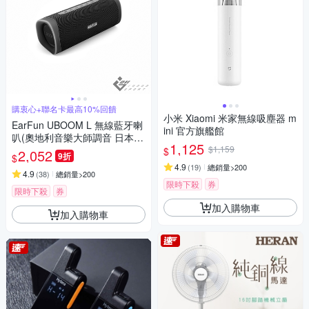
購衷心+聯名卡最高10%回饋
小米 Xiaomi 米家無線吸塵器 m
EarFun UBOOM L 無線藍牙喇
ini 官方旗艦館
叭(奧地利音樂大師調音 日本V
1,125
GP金賞獎)
$1,159
$
2,052
9折
$
4.9
(
19
)
總銷量>200
4.9
(
38
)
總銷量>200
限時下殺
券
限時下殺
券
加入購物車
加入購物車