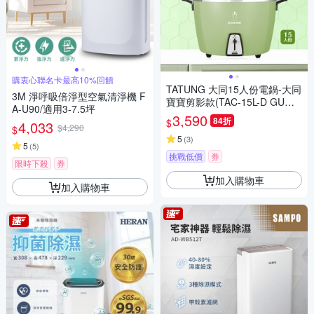
購衷心聯名卡最高10%回饋
TATUNG 大同15人份電鍋-大同
3M 淨呼吸倍淨型空氣清淨機 F
寶寶剪影款(TAC-15L-D GU經
A-U90/適用3-7.5坪
典綠)(Y)
3,590
84折
$
4,033
$4,290
$
5
(
3
)
5
(
5
)
挑戰低價
券
限時下殺
券
加入購物車
加入購物車