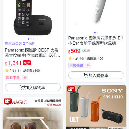
Panasonic 國際牌花漾系列 EH
-NE14負離子保溼型吹風機
馬來西亞製 2年保固
509
Panasonic 國際牌 DECT 大螢
$535
$
幕大按鈕 數位無線電話 KX-TG
4.9
(
44
)
總銷量>100
U110
1,341
9折
$
挑戰低價
券
4.9
(
16
)
總銷量>100
加入購物車
限時下殺
券
加入購物車