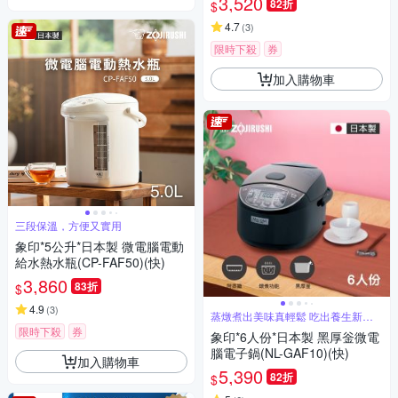
3,520
82折
$
4.7
(
3
)
限時下殺
券
加入購物車
三段保溫，方便又實用
象印*5公升*日本製 微電腦電動
給水熱水瓶(CP-FAF50)(快)
3,860
83折
$
4.9
(
3
)
蒸燉煮出美味真輕鬆 吃出養生新概
念
限時下殺
券
象印*6人份*日本製 黑厚釡微電
腦電子鍋(NL-GAF10)(快)
加入購物車
5,390
82折
$