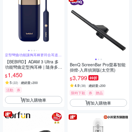
定型彎曲功能讓掏耳棒更符合耳道曲
線
【BEBIRD】ADAM 3 Ultra 多
BenQ ScreenBar Pro螢幕智能
功能彎曲定型掏耳棒 | 隨身多功
掛燈-入席偵測版(太空黑)
能配件盒獨家豪華版
1,450
$
3,799
89折
$
5
(
22
)
總銷量>200
4.9
(
38
)
總銷量>200
活動
券
限時下殺
券
贈品
加入購物車
加入購物車