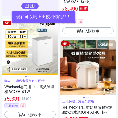
(NW-QAF18)(快)
去比較
8,490
81折
$
5
(
1
)
限時下殺
券
加入購物車
購衷心+聯名卡最高10%回饋
Whirlpool惠而浦 10L 高效除濕
機 WDEE10TW
5,631
$5,990
$
三段保溫，方便又實用
挑戰低價
券
象印*4公升*日本製 微電腦電動
給水熱水瓶(CP-FAF40)(快)
加入購物車