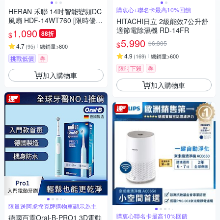
購衷心+聯名卡最高10%回饋
HERAN 禾聯 14吋智能變頻DC
風扇 HDF-14WT760 [限時優
HITACHI日立 2級能效7公升舒
惠]
適節電除濕機 RD-14FR
1,090
88折
$
5,990
$6,305
$
4.7
(
95
)
總銷量>800
4.9
(
169
)
總銷量>600
挑戰低價
券
限時下殺
券
加入購物車
加入購物車
限量送阿虎撲克牌購物車顯示為主
購衷心聯名卡最高10%回饋
德國百靈Oral-B-PRO1 3D電動