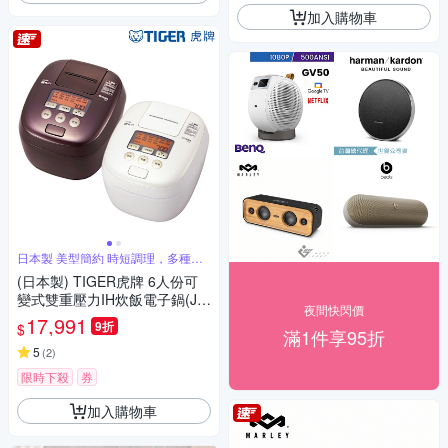
加入購物車
日本製 美型簡約 時短調理，多種炊
飯選單
(日本製) TIGER虎牌 6人份可
變式雙重壓力IH炊飯電子鍋(JP
夜間快閃價
T-H10R)
17,991
9折
$
滿1件享95折
5
(
2
)
限時下殺
券
加入購物車