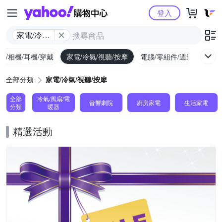
Yahoo購物中心
登入
家電/冷氣/
視聽/按摩
機/相機/耳機/穿戴
家電/冷氣/視聽/按摩
電腦/零組件/週邊/遊戲
全部分類
家電/冷氣/視聽/按摩
全部
冷氣/風扇/電
音響劇院
廚房家電
生活家電
分類
暖器
精選活動