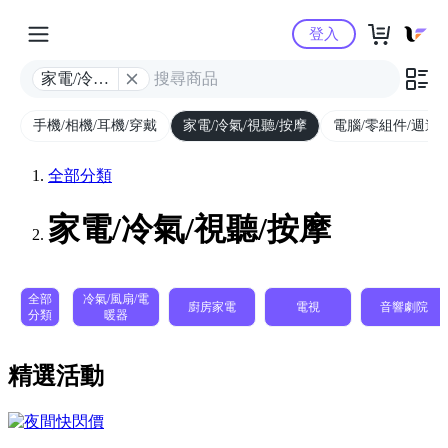
Yahoo購物中心
登入
家電/冷氣/
視聽/按摩
手機/相機/耳機/穿戴
家電/冷氣/視聽/按摩
電腦/零組件/週邊/
全部分類
家電/冷氣/視聽/按摩
全部
冷氣/風扇/電
廚房家電
電視
音響劇院
分類
暖器
精選活動