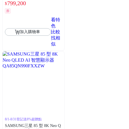
PTA含壁掛安裝+附原廠壁掛架
799,200
$
券
看特
色
比較
加入購物車
找相
似
8/1-8/31登記送8%超贈點
SAMSUNG三星 85 型 8K Neo Q