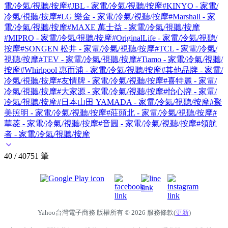
電/冷氣/視聽/按摩
#JBL - 家電/冷氣/視聽/按摩
#KINYO - 家電/
冷氣/視聽/按摩
#LG 樂金 - 家電/冷氣/視聽/按摩
#Marshall - 家
電/冷氣/視聽/按摩
#MAXE 萬士益 - 家電/冷氣/視聽/按摩
#MIPRO - 家電/冷氣/視聽/按摩
#OriginalLife - 家電/冷氣/視聽/
按摩
#SONGEN 松井 - 家電/冷氣/視聽/按摩
#TCL - 家電/冷氣/
視聽/按摩
#TEV - 家電/冷氣/視聽/按摩
#Tiamo - 家電/冷氣/視聽/
按摩
#Whirlpool 惠而浦 - 家電/冷氣/視聽/按摩
#其他品牌 - 家電/
冷氣/視聽/按摩
#友情牌 - 家電/冷氣/視聽/按摩
#喜特麗 - 家電/
冷氣/視聽/按摩
#大家源 - 家電/冷氣/視聽/按摩
#怡心牌 - 家電/
冷氣/視聽/按摩
#日本山田 YAMADA - 家電/冷氣/視聽/按摩
#聚
美照明 - 家電/冷氣/視聽/按摩
#莊頭北 - 家電/冷氣/視聽/按摩
#
華菱 - 家電/冷氣/視聽/按摩
#音圓 - 家電/冷氣/視聽/按摩
#領航
者 - 家電/冷氣/視聽/按摩
40 / 40751 筆
Yahoo台灣電子商務 版權所有 © 2026 服務條款(
更新
)