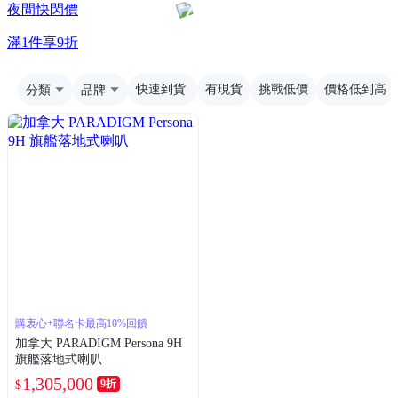
夜間快閃價
滿1件享9折
分類
品牌
快速到貨
有現貨
挑戰低價
價格低到高
購衷心+聯名卡最高10%回饋
加拿大 PARADIGM Persona 9H
旗艦落地式喇叭
1,305,000
9折
$