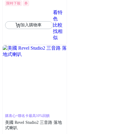
限時下殺
券
看特
色
比較
加入購物車
找相
似
購衷心+聯名卡最高10%回饋
美國 Revel Studio2 三音路 落地
式喇叭