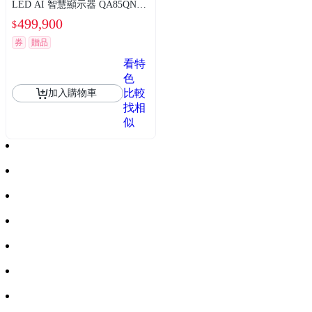
LED AI 智慧顯示器 QA85QN99
0FXXZW
499,900
$
券
贈品
看特
色
比較
加入購物車
找相
似