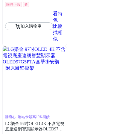
限時下殺
券
看特
色
比較
加入購物車
找相
似
購衷心+聯名卡最高10%回饋
LG樂金 97吋OLED 4K 不含電視
底座連網智慧顯示器OLED97G5