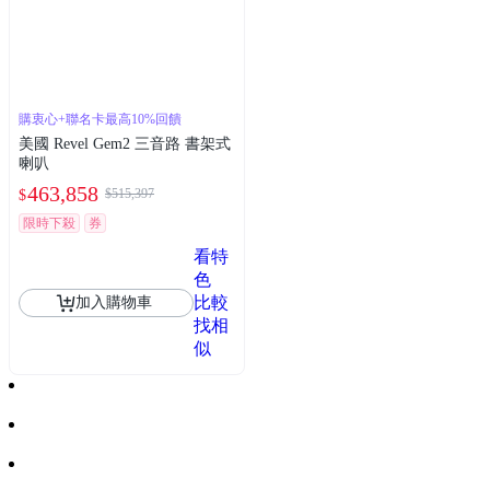
購衷心+聯名卡最高10%回饋
美國 Revel Gem2 三音路 書架式
喇叭
463,858
$515,397
$
限時下殺
券
看特
色
比較
加入購物車
找相
似