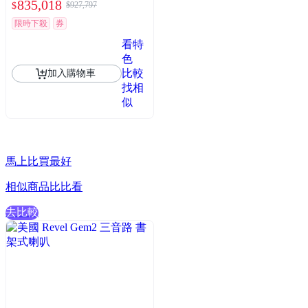
835,018
$927,797
$
限時下殺
券
看特
色
比較
加入購物車
找相
似
馬上比買最好
相似商品比比看
去比較