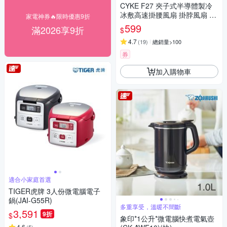
CYKE F27 夾子式半導體製冷
冰敷高速掛腰風扇 掛脖風扇 10
家電神券🔥限時優惠9折
0檔暴力渦輪扇 桌面降溫風扇
599
滿2026享9折
$
可掛/可夾/可立
4.7
(
19
)
總銷量>100
券
加入購物車
適合小家庭首選
TIGER虎牌 3人份微電腦電子
鍋(JAI-G55R)
多重享受，溫暖不間斷
3,591
9折
$
象印*1公升*微電腦快煮電氣壺
4.6