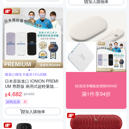
加入購物車
購衷心聯名卡最高10%回饋
日本原裝進口 IONION PREMI
UM 尊爵版 兩用式超輕量隨身
除濕清淨機瘋搶價限時94折
空氣清淨機 共三色
4,682
滿1件享94折
$4,980
$
挑戰低價
券
加入購物車