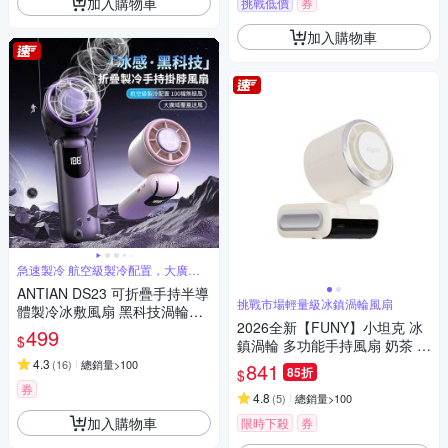
加入購物車
挑戰低價
券
加入購物車
急速製冷 航空級製冷配置，大廣域
覆蓋送風
ANTIAN DS23 可折疊手持半導
挑戰市場輕量級冰鎮渦輪風扇
體製冷冰敷風扇 黑科技渦輪迷
2026全新【FUNY】小坦克 冰
你高速風扇 隨身掛脖風扇
499
$
鎮渦輪 多功能手持風扇 奶茶 /
櫻粉 / 莫藍
4.3
(
16
)
總銷量>100
841
85折
$
券
4.8
(
5
)
總銷量>100
加入購物車
限時下殺
券