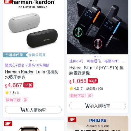
迷你小巧、可靠通信、專屬APP、超
長待機
購衷心+聯名卡最高10%回饋
Hytera_S1 mini (HYT-S10) 無
Harman Kardon Luna 便攜防
線電對講機
水藍牙喇叭
1,058
83折
$
4,667
86折
$
4.3
(
7
)
總銷量>100
4.8
(
4
)
限時下殺
券
限時下殺
券
加入購物車
加入購物車