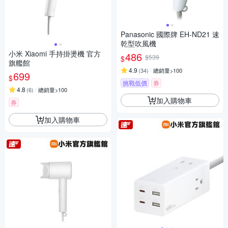
Panasonic 國際牌 EH-ND21 速
乾型吹風機
小米 Xiaomi 手持掛燙機 官方
486
$539
$
旗艦館
4.9
(
34
)
總銷量>100
699
$
挑戰低價
券
4.8
(
6
)
總銷量>100
加入購物車
券
加入購物車