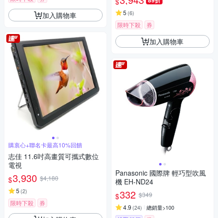
89折
$
5
(
6
)
加入購物車
限時下殺
券
加入購物車
購衷心+聯名卡最高10%回饋
志佳 11.6吋高畫質可攜式數位
電視
Panasonic 國際牌 輕巧型吹風
3,930
$4,180
$
機 EH-ND24
5
(
2
)
332
$349
$
限時下殺
券
4.9
(
24
)
總銷量>100