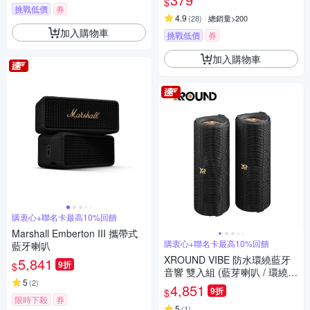
$
挑戰低價
券
4.9
(
28
)
總銷量>200
加入購物車
挑戰低價
券
加入購物車
購衷心+聯名卡最高10%回饋
Marshall Emberton III 攜帶式
購衷心+聯名卡最高10%回饋
藍牙喇叭
XROUND VIBE 防水環繞藍牙
5,841
9折
$
音響 雙入組 (藍芽喇叭 / 環繞音
5
(
2
)
效 / 邊充邊用)
4,851
9折
$
限時下殺
券
5
(
1
)