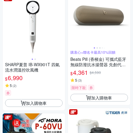
購衷心+聯名卡最高10%回饋
Beats Pill (香檳金) 可攜式藍牙
SHARP夏普 IB-WX901T 四氣
無線防潑抗水揚聲器 先創代理
流水潤溫控吹風機
apple保固
4,361
$4,590
$
6,990
$
5
(
3
)
5
(
2
)
限時下殺
券
券
加入購物車
加入購物車