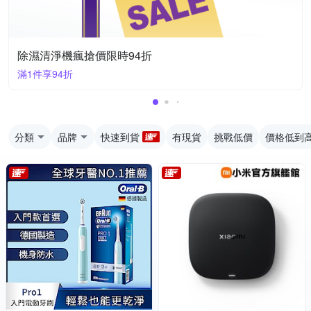
除濕清淨機瘋搶價限時94折
滿1件享94折
分類
品牌
快速到貨
有現貨
挑戰低價
價格低到