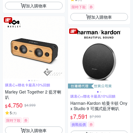
加入購物車
限時下殺
券
加入購物車
購衷心+聯名卡最高10%回饋
Marley Get Together 2 藍牙喇
購衷心+聯名卡最高10%回饋
叭
Harman-Kardon 哈曼卡頓 Ony
4,750
$4,999
$
x Studio 9 可攜式藍牙喇叭
5
(
1
)
7,591
$7,990
$
限時下殺
券
挑戰低價
券
加入購物車