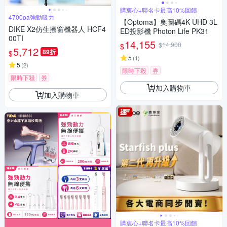
購衷心+聯名卡最高10%回饋
4700pa強勁吸力
【Optoma】奧圖碼4K UHD 3L
DIKE X2仿生擦窗機器人 HCF4
ED投影機 Photon Life PK31
00TI
14,155
$14,900
$
5,712
89折
$
5
(
1
)
5
(
2
)
限時下殺
券
限時下殺
券
加入購物車
加入購物車
購衷心+聯名卡最高10%回饋