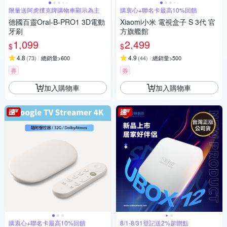
限量送阿虎撲克牌購物車顯示為主
購衷心+聯名卡最高10%回饋
德國百靈Oral-B-PRO1 3D電動
Xiaomi小米 電視盒子 S 3代 官
牙刷
方旗艦館
1,099
2,499
$
$
4.8
4.9
(
73
)
總銷量>600
(
44
)
總銷量>500
券
券
加入購物車
加入購物車
購衷心+聯名卡最高10%回饋
8/1-8/31登記送2%超贈點