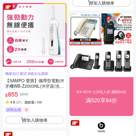
加入購物車
獨家自訂模式 8檔水位調節
【SAMPO 聲寶】攜帶型電動沖
牙機WB-Z2003NL(沖牙器/洗牙
器/潔牙機/噴牙機/牙線機/沖齒
8/4~8/16 七夕情人節 滿額94折
855
$899
$
機/刷牙機)
滿520享94折
4.8
(
27
)
總銷量>100
挑戰低價
券
加入購物車