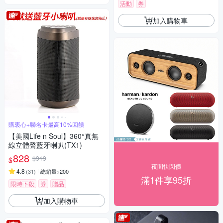
活動
券
加入購物車
購衷心+聯名卡最高10%回饋
【美國Life n Soul】360°真無
線立體聲藍牙喇叭(TX1)
828
$919
$
夜間快閃價
4.8
(
31
)
總銷量>200
滿1件享95折
限時下殺
券
贈品
加入購物車