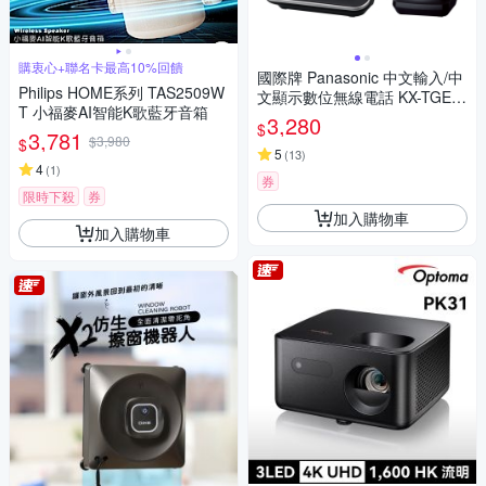
購衷心+聯名卡最高10%回饋
國際牌 Panasonic 中文輸入/中
Philips HOME系列 TAS2509W
文顯示數位無線電話 KX-TGE6
T 小福麥AI智能K歌藍牙音箱
12TWB
3,280
$
3,781
$3,980
$
5
(
13
)
4
(
1
)
券
限時下殺
券
加入購物車
加入購物車