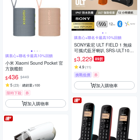
購衷心+聯名卡最高10%回饋
SONY索尼 ULT FIELD 1 無線
可攜式藍牙喇叭 SRS-ULT10
購衷心+聯名卡最高10%回饋
公司貨 保固12個月
3,229
89折
$
小米 Xiaomi Sound Pocket 官
4.9
(
11
)
方旗艦館
挑戰低價
券
436
$449
$
加入購物車
5
(
23
)
總銷量>100
限時下殺
券
加入購物車