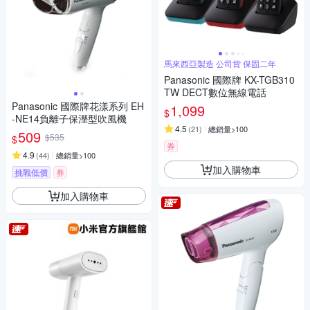
馬來西亞製造 公司貨 保固二年
Panasonic 國際牌 KX-TGB310
TW DECT數位無線電話
Panasonic 國際牌花漾系列 EH
1,099
$
-NE14負離子保溼型吹風機
4.5
(
21
)
總銷量>100
509
$535
$
券
4.9
(
44
)
總銷量>100
加入購物車
挑戰低價
券
加入購物車