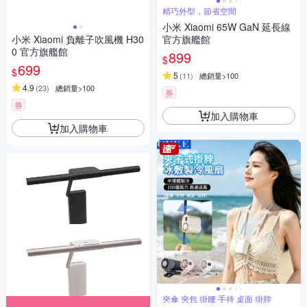
精巧外型，節省空間
小米 Xiaomi 65W GaN 延長線
小米 Xiaomi 負離子吹風機 H30
官方旗艦館
0 官方旗艦館
899
$
699
$
5
(
11
)
總銷量>100
4.9
(
23
)
總銷量>100
券
券
加入購物車
加入購物車
夾傘 夾包 掛腰 手持 桌面 掛脖