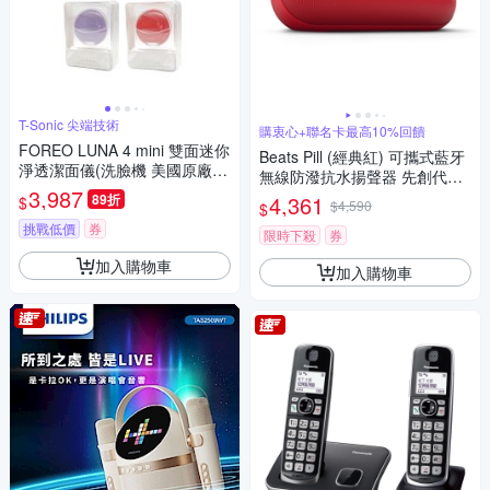
T-Sonic 尖端技術
購衷心+聯名卡最高10%回饋
FOREO LUNA 4 mini 雙面迷你
Beats Pill (經典紅) 可攜式藍牙
淨透潔面儀(洗臉機 美國原廠公
無線防潑抗水揚聲器 先創代理
司貨 兩年保固)
3,987
apple保固
89折
4,361
$
$4,590
$
挑戰低價
券
限時下殺
券
加入購物車
加入購物車