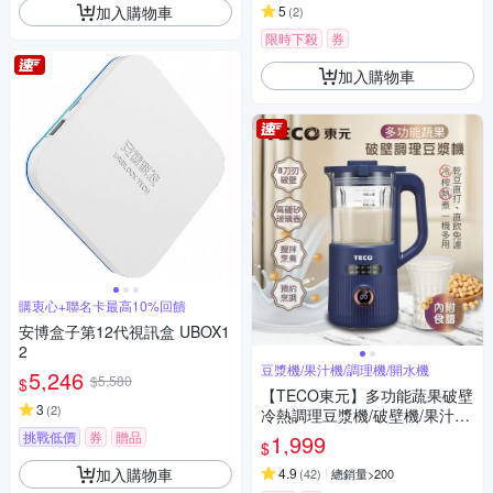
加入購物車
5
(
2
)
限時下殺
券
加入購物車
購衷心+聯名卡最高10%回饋
安博盒子第12代視訊盒 UBOX1
2
豆漿機/果汁機/調理機/開水機
5,246
$5,580
$
【TECO東元】多功能蔬果破壁
3
(
2
)
冷熱調理豆漿機/破壁機/果汁機/
快煮壺/輔食機
挑戰低價
券
贈品
1,999
$
加入購物車
4.9
(
42
)
總銷量>200