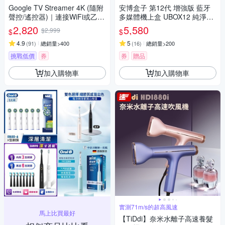
Google TV Streamer 4K (隨附
安博盒子 第12代 增強版 藍牙
聲控/遙控器)｜連接WiFi或乙太
多媒體機上盒 UBOX12 純淨版
網路｜Dolby Atmos｜Matter智
台灣公司貨
2,820
5,580
$2,999
$
$
慧串聯｜安裝App播放Netflix/Di
sney+/Youtube
4.9
5
(
91
)
總銷量>400
(
16
)
總銷量>200
挑戰低價
券
券
贈品
加入購物車
加入購物車
實測71m/s的超高風速
馬上比買最好
【TiDdi】奈米水離子高速養髮