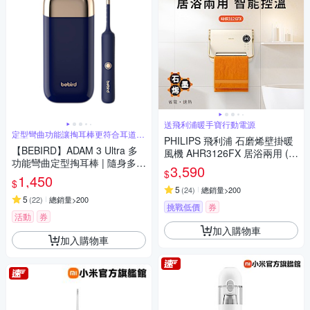
送飛利浦暖手寶行動電源
定型彎曲功能讓掏耳棒更符合耳道曲
PHILIPS 飛利浦 石磨烯壁掛暖
線
【BEBIRD】ADAM 3 Ultra 多
風機 AHR3126FX 居浴兩用 (快
功能彎曲定型掏耳棒 | 隨身多功
速到貨)
3,590
$
能配件盒獨家豪華版
1,450
$
5
(
24
)
總銷量>200
5
(
22
)
總銷量>200
挑戰低價
券
活動
券
加入購物車
加入購物車