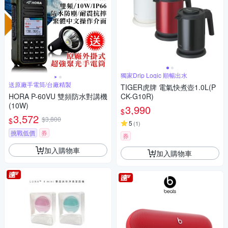
獨家Drip Logic 順暢出水
送原廠手電筒/台廠精製
TIGER虎牌 電氣快煮壺1.0L(P
HORA P-60VU 雙頻防水對講機
CK-G10R)
(10W)
3,990
$
3,572
$3,800
$
5
(
1
)
挑戰低價
券
券
加入購物車
加入購物車