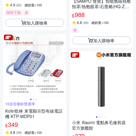
【SAMPO 聲寶】智能無線熱敷
4.9
(
63
)
總銷量>100
頸罩/熱敷眼罩/石墨烯(HQ-Z23
N1L)(時時樂限定)
限時下殺
券
988
$
加入購物車
4.8
(
49
)
總銷量>100
券
加入購物車
16首音樂鈴聲選擇
Kolin歌林 來電顯示型有線電話
機 KTP-WDP01
小米 Xiaomi 電動鼻毛修剪器
349
$
官方旗艦館
4.8
(
59
)
總銷量>100
379