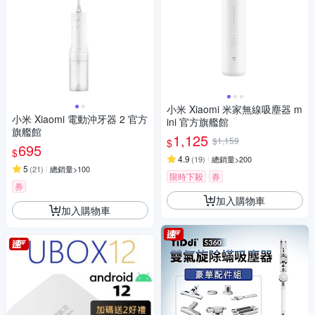
小米 Xiaomi 米家無線吸塵器 m
小米 Xiaomi 電動沖牙器 2 官方
ini 官方旗艦館
旗艦館
1,125
$1,159
$
695
$
4.9
(
19
)
總銷量>200
5
(
21
)
總銷量>100
限時下殺
券
券
加入購物車
加入購物車