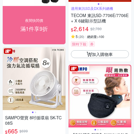
適用東訊SD及DX系列總機
TECOM 東訊SD-7706E/7706E
夜間快閃價
+ X 6鍵顯示型話機
2,614
滿1件享9折
$2,780
$
5
(
20
)
總銷量>100
限時下殺
券
加入購物車
SAMPO聲寶 8吋循環扇 SK-TC
08S
665
$699
$