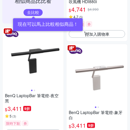
相似商品比比看
吹風機 HDI880i
4,741
$4,990
$
去比較
4.7
(
5
)
限時下殺
券
加入購物車
BenQ LaptopBar 筆電燈-夜空
黑
3,411
9折
$
BenQ LaptopBar 筆電燈-象牙
5
(
3
)
白
限時下殺
券
3,411
9折
$