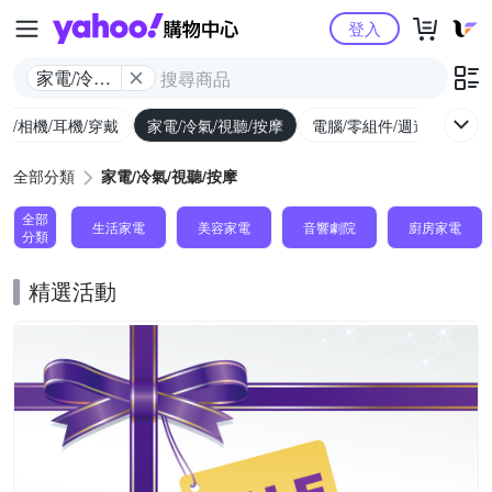
Yahoo購物中心
登入
家電/冷氣/
視聽/按摩
機/相機/耳機/穿戴
家電/冷氣/視聽/按摩
電腦/零組件/週邊/遊戲
全部分類
家電/冷氣/視聽/按摩
全部
生活家電
美容家電
音響劇院
廚房家電
分類
精選活動