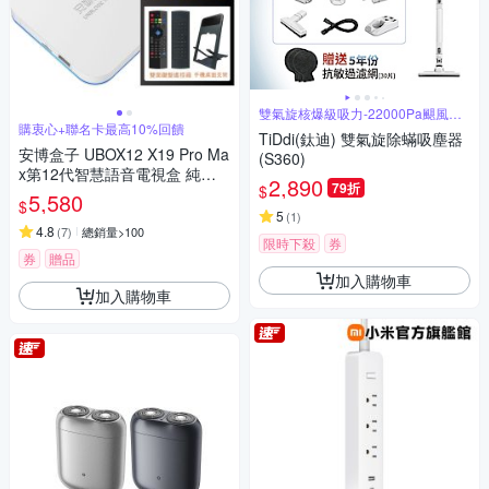
雙氣旋核爆級吸力-22000Pa颶風橫
掃
購衷心+聯名卡最高10%回饋
TiDdi(鈦迪) 雙氣旋除蟎吸塵器
安博盒子 UBOX12 X19 Pro Ma
(S360)
x第12代智慧語音電視盒 純淨
2,890
79折
$
版
5,580
$
5
(
1
)
4.8
(
7
)
總銷量>100
限時下殺
券
券
贈品
加入購物車
加入購物車