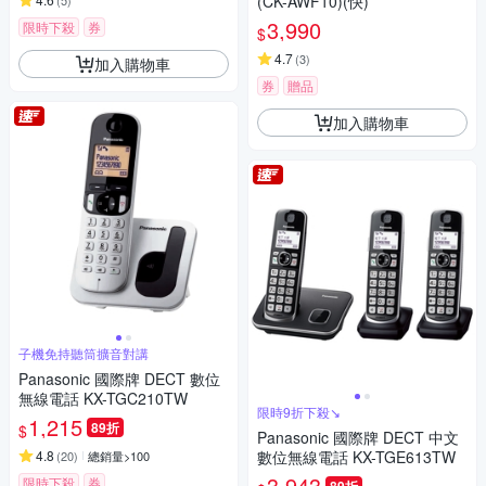
(CK-AWF10)(快)
(
5
)
3,990
限時下殺
券
$
4.7
(
3
)
加入購物車
券
贈品
加入購物車
子機免持聽筒擴音對講
Panasonic 國際牌 DECT 數位
無線電話 KX-TGC210TW
限時9折下殺↘
1,215
89折
$
Panasonic 國際牌 DECT 中文
4.8
數位無線電話 KX-TGE613TW
(
20
)
總銷量>100
3,943
限時下殺
券