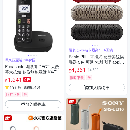
購衷心+聯名卡最高10%回饋
Beats Pill + 可攜式 藍牙無線揚
馬來西亞製 2年保固
聲器 3色 可選 先創代理 apple
Panasonic 國際牌 DECT 大螢
保固
4,361
$4,590
$
幕大按鈕 數位無線電話 KX-TG
U110
限時下殺
券
1,341
9折
$
加入購物車
4.9
(
16
)
總銷量>100
限時下殺
券
加入購物車