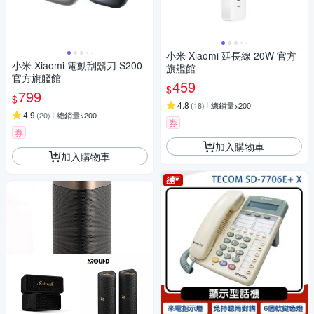
小米 Xiaomi 延長線 20W 官方
小米 Xiaomi 電動刮鬍刀 S200
旗艦館
官方旗艦館
459
$
799
$
4.8
(
18
)
總銷量>200
4.9
(
20
)
總銷量>200
券
券
加入購物車
加入購物車