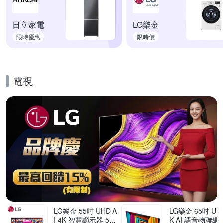
日立家電
LG樂金
限時優惠
限時價
電視
的優惠推薦活動
LG樂金 55吋 UHD A
LG樂金 65吋 UHD
I 4K 智慧顯示器 55
K AI 語音物聯網