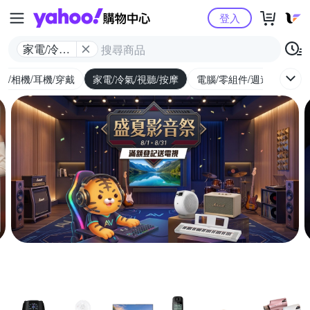
Yahoo購物中心
登入
家電/冷氣/
視聽/按摩
機/相機/耳機/穿戴
家電/冷氣/視聽/按摩
電腦/零組件/週邊/遊戲