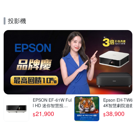
投影機
的優惠推薦活動
EPSON EF-61W Ful
Epson EH-TW62
l HD 迷你智慧投影
4K智慧劇院遊戲
機700流明 古典白
21,900
38,900
$
$