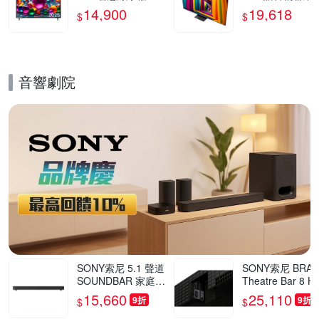
UA7550PTA
器 65UT911C0T
14,900
19,618
$
$
三年保固 含基本
裝
音響劇院
的優惠推薦活動
SONY索尼 5.1 聲道
SONY索尼 BRAV
SOUNDBAR 家庭劇
Theatre Bar 8 H
院組 HT-S60
8000 環繞音場
15,660
25,110
9折
9折
$
$