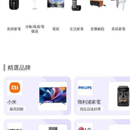
冷氣/風扇/電
廚房家電
電視
生活家電
音響劇院
美容家電
暖器
精選品牌
小米
飛利浦家電
最高回饋
指定品送好禮